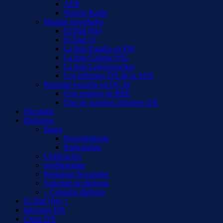
AER
Notizie Radio
Mandar novedades
El Dial (fm)
El Dial (i)
La lista España en FM
La lista Galería QSL
La lista Logs/escuchas
Los informes DX de la AER
Reportar escucha en OC de
Una emisión de REE
Uno de nuestros informes DX
Diexismo
Diplomas
Bases
Procedimiento
Radiopaíses
Clsificación
misDiplomas
Preguntas frecuentes
Solicitud de diploma
– Consulta diploma
El Dial (fm) +
Informes DX
Listas DX