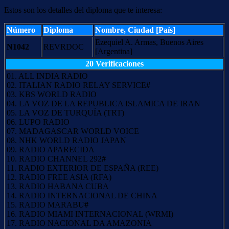
Estos son los detalles del diploma que te interesa:
Número
Diploma
Nombre, Ciudad [País]
Ezequiel A. Armas, Buenos Aires
N1042
REVRDOC
[Argentina]
20 Verificaciones
01. ALL INDIA RADIO
02. ITALIAN RADIO RELAY SERVICE
#
03. KBS WORLD RADIO
04. LA VOZ DE LA REPUBLICA ISLAMICA DE IRAN
05. LA VOZ DE TURQUÍA (TRT)
06. LUPO RADIO
07. MADAGASCAR WORLD VOICE
08. NHK WORLD RADIO JAPAN
09. RADIO APARECIDA
10. RADIO CHANNEL 292
#
11. RADIO EXTERIOR DE ESPAÑA (REE)
12. RADIO FREE ASIA (RFA)
13. RADIO HABANA CUBA
14. RADIO INTERNACIONAL DE CHINA
15. RADIO MARABU
#
16. RADIO MIAMI INTERNACIONAL (WRMI)
17. RADIO NACIONAL DA AMAZONIA