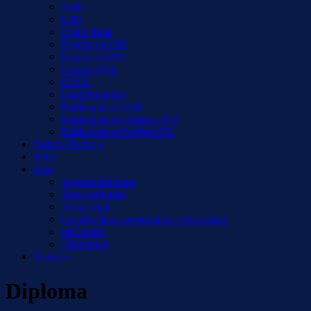
Aoki
EiBi
Cruce listas
España en OM
España en FM
Galería QSL
HFCC
Logs/escuchas
Radio-países AER
Radio-países/Códigos ITU
Radio-países/Prefijos ITU
Notizie Radio +
S500
Sitio
Agradecimientos
Áreas privadas
Aviso legal
Gestión datos personales y privacidad
miCuenta
¡Síguenos!
Tienda +
Diploma