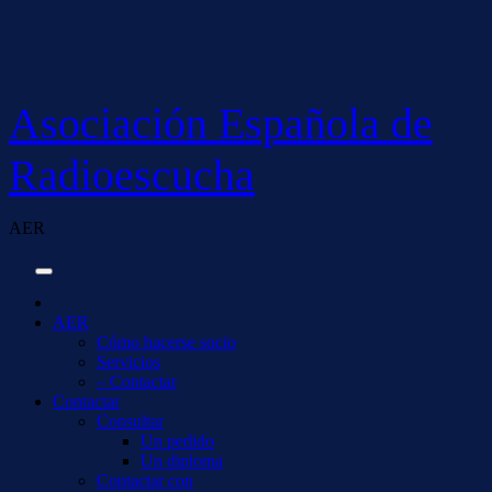
Saltar
al
contenido
Asociación Española de
Radioescucha
AER
AER
Cómo hacerse socio
Servicios
– Contactar
Contactar
Consultar
Un pedido
Un diploma
Contactar con