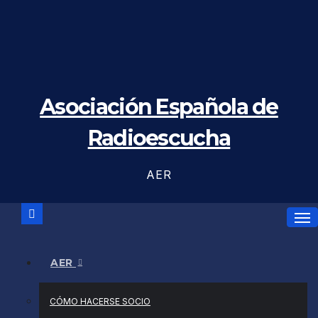
Saltar
al
contenido
Asociación Española de
Radioescucha
AER
AER
CÓMO HACERSE SOCIO