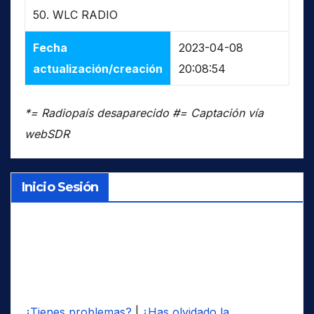
50. WLC RADIO
Fecha
2023-04-08
actualización/creación
20:08:54
*= Radiopaís desaparecido #= Captación vía
webSDR
Inicio Sesión
¿Tienes problemas?
|
¿Has olvidado la