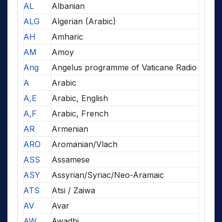
AL
Albanian
ALG
Algerian (Arabic)
AH
Amharic
AM
Amoy
Ang
Angelus programme of Vaticane Radio
A
Arabic
A,E
Arabic, English
A,F
Arabic, French
AR
Armenian
ARO
Aromanian/Vlach
ASS
Assamese
ASY
Assyrian/Syriac/Neo-Aramaic
ATS
Atsi / Zaiwa
AV
Avar
AW
Awadhi