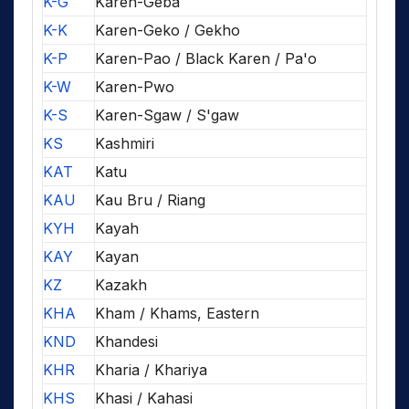
K-G
Karen-Geba
K-K
Karen-Geko / Gekho
K-P
Karen-Pao / Black Karen / Pa'o
K-W
Karen-Pwo
K-S
Karen-Sgaw / S'gaw
KS
Kashmiri
KAT
Katu
KAU
Kau Bru / Riang
KYH
Kayah
KAY
Kayan
KZ
Kazakh
KHA
Kham / Khams, Eastern
KND
Khandesi
KHR
Kharia / Khariya
KHS
Khasi / Kahasi