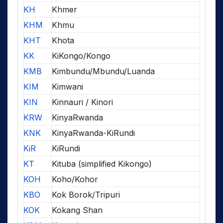
KH
Khmer
KHM
Khmu
KHT
Khota
KK
KiKongo/Kongo
KMB
Kimbundu/Mbundu/Luanda
KIM
Kimwani
KIN
Kinnauri / Kinori
KRW
KinyaRwanda
KNK
KinyaRwanda-KiRundi
KiR
KiRundi
KT
Kituba (simplified Kikongo)
KOH
Koho/Kohor
KBO
Kok Borok/Tripuri
KOK
Kokang Shan