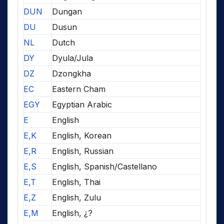
DUN
Dungan
DU
Dusun
NL
Dutch
DY
Dyula/Jula
DZ
Dzongkha
EC
Eastern Cham
EGY
Egyptian Arabic
E
English
E,K
English, Korean
E,R
English, Russian
E,S
English, Spanish/Castellano
E,T
English, Thai
E,Z
English, Zulu
E,M
English, ¿?