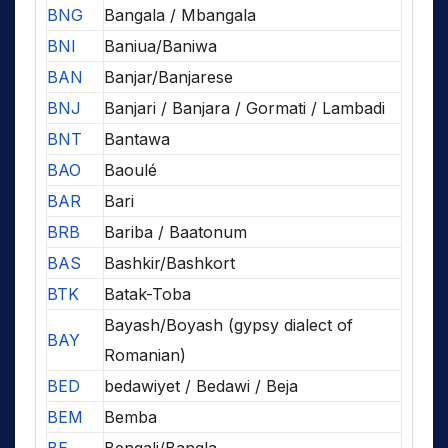
BNG
Bangala / Mbangala
BNI
Baniua/Baniwa
BAN
Banjar/Banjarese
BNJ
Banjari / Banjara / Gormati / Lambadi
BNT
Bantawa
BAO
Baoulé
BAR
Bari
BRB
Bariba / Baatonum
BAS
Bashkir/Bashkort
BTK
Batak-Toba
Bayash/Boyash (gypsy dialect of
BAY
Romanian)
BED
bedawiyet / Bedawi / Beja
BEM
Bemba