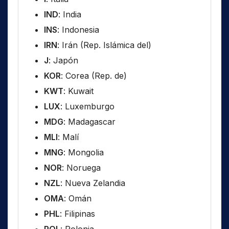
IND
: India
INS
: Indonesia
IRN
: Irán (Rep. Islámica del)
J
: Japón
KOR
: Corea (Rep. de)
KWT
: Kuwait
LUX
: Luxemburgo
MDG
: Madagascar
MLI
: Malí
MNG
: Mongolia
NOR
: Noruega
NZL
: Nueva Zelandia
OMA
: Omán
PHL
: Filipinas