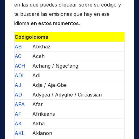
en las que puedes cliquear sobre su código y
te buscará las emisiones que hay en ese
idioma
en estos momentos
.
Código
Idioma
AB
Abkhaz
AC
Aceh
ACH
Achang / Ngac'ang
ADI
Adi
AJ
Adja / Aja-Gbe
AD
Adygea / Adyghe / Circassian
AFA
Afar
AF
Afrikaans
AK
Akha
AKL
Aklanon