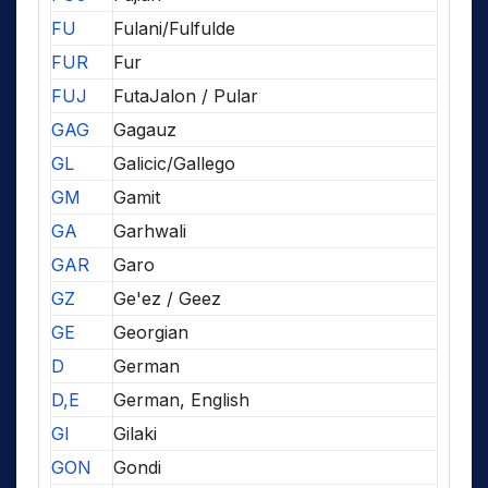
FU
Fulani/Fulfulde
FUR
Fur
FUJ
FutaJalon / Pular
GAG
Gagauz
GL
Galicic/Gallego
GM
Gamit
GA
Garhwali
GAR
Garo
GZ
Ge'ez / Geez
GE
Georgian
D
German
D,E
German, English
GI
Gilaki
GON
Gondi