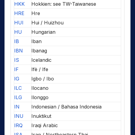
HKK
Hokkien: see TW-Taiwanese
HRE
Hre
HUI
Hui / Huizhou
HU
Hungarian
IB
Iban
IBN
Ibanag
IS
Icelandic
IF
Ifè / Ife
IG
Igbo / Ibo
ILC
Ilocano
ILG
Ilonggo
IN
Indonesian / Bahasa Indonesia
INU
Inuktikut
IRQ
Iraqi Arabic
ISA
Isan / Northeastern Thai