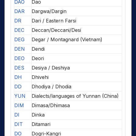
DAO
Dao
DAR
Dargwa/Dargin
DR
Dari / Eastern Farsi
DEC
Deccan/Deccani/Desi
DEG
Degar / Montagnard (Vietnam)
DEN
Dendi
DEO
Deori
DES
Desiya / Deshiya
DH
Dhivehi
DD
Dhodiya / Dhodia
YUN
Dialects/languages of Yunnan (China)
DIM
Dimasa/Dhimasa
DI
Dinka
DIT
Ditamari
DO
Dogri-Kangri