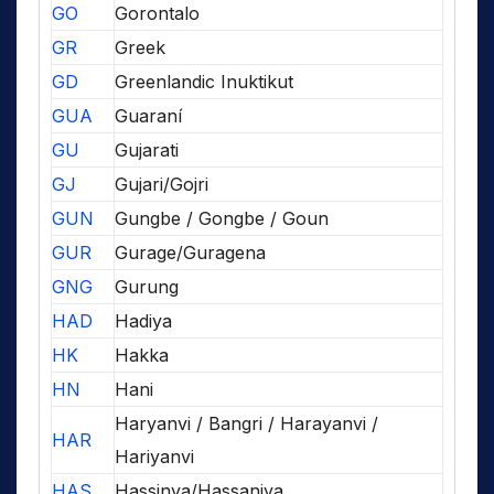
GO
Gorontalo
GR
Greek
GD
Greenlandic Inuktikut
GUA
Guaraní
GU
Gujarati
GJ
Gujari/Gojri
GUN
Gungbe / Gongbe / Goun
GUR
Gurage/Guragena
GNG
Gurung
HAD
Hadiya
HK
Hakka
HN
Hani
Haryanvi / Bangri / Harayanvi /
HAR
Hariyanvi
HAS
Hassinya/Hassaniya