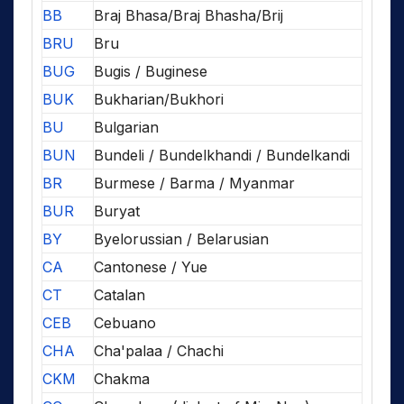
BB
Braj Bhasa/Braj Bhasha/Brij
BRU
Bru
BUG
Bugis / Buginese
BUK
Bukharian/Bukhori
BU
Bulgarian
BUN
Bundeli / Bundelkhandi / Bundelkandi
BR
Burmese / Barma / Myanmar
BUR
Buryat
BY
Byelorussian / Belarusian
CA
Cantonese / Yue
CT
Catalan
CEB
Cebuano
CHA
Cha'palaa / Chachi
CKM
Chakma