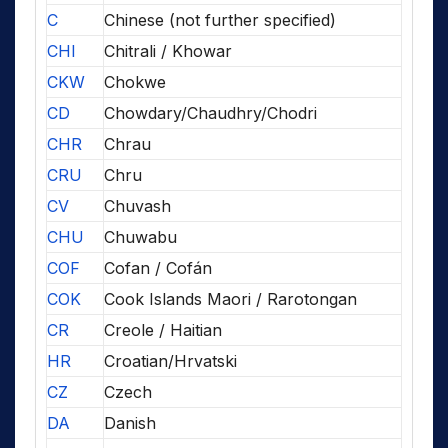
C
Chinese (not further specified)
CHI
Chitrali / Khowar
CKW
Chokwe
CD
Chowdary/Chaudhry/Chodri
CHR
Chrau
CRU
Chru
CV
Chuvash
CHU
Chuwabu
COF
Cofan / Cofán
COK
Cook Islands Maori / Rarotongan
CR
Creole / Haitian
HR
Croatian/Hrvatski
CZ
Czech
DA
Danish