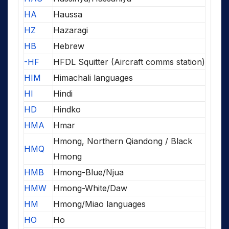
HA
Haussa
HZ
Hazaragi
HB
Hebrew
-HF
HFDL Squitter (Aircraft comms station)
HIM
Himachali languages
HI
Hindi
HD
Hindko
HMA
Hmar
Hmong, Northern Qiandong / Black
HMQ
Hmong
HMB
Hmong-Blue/Njua
HMW
Hmong-White/Daw
HM
Hmong/Miao languages
HO
Ho