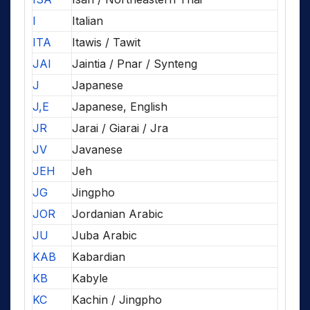
I
Italian
ITA
Itawis / Tawit
JAI
Jaintia / Pnar / Synteng
J
Japanese
J,E
Japanese, English
JR
Jarai / Giarai / Jra
JV
Javanese
JEH
Jeh
JG
Jingpho
JOR
Jordanian Arabic
JU
Juba Arabic
KAB
Kabardian
KB
Kabyle
KC
Kachin / Jingpho