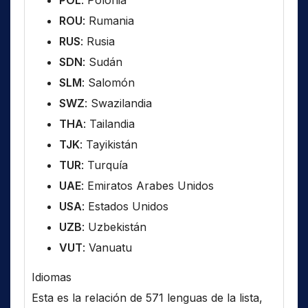
POL
: Polonia
ROU
: Rumania
RUS
: Rusia
SDN
: Sudán
SLM
: Salomón
SWZ
: Swazilandia
THA
: Tailandia
TJK
: Tayikistán
TUR
: Turquía
UAE
: Emiratos Arabes Unidos
USA
: Estados Unidos
UZB
: Uzbekistán
VUT
: Vanuatu
Idiomas
Esta es la relación de 571 lenguas de la lista,