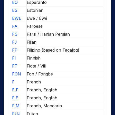
EO
Esperanto
ES
Estonian
EWE
Ewe / Éwé
FA
Faroese
FS
Farsi / Iranian Persian
FJ
Fijian
FP
Filipino (based on Tagalog)
FI
Finnish
FT
Fiote / Vili
FON
Fon / Fongbe
F
French
E,F
French, English
F,E
French, English
F,M
French, Mandarin
FUJ
Fujian