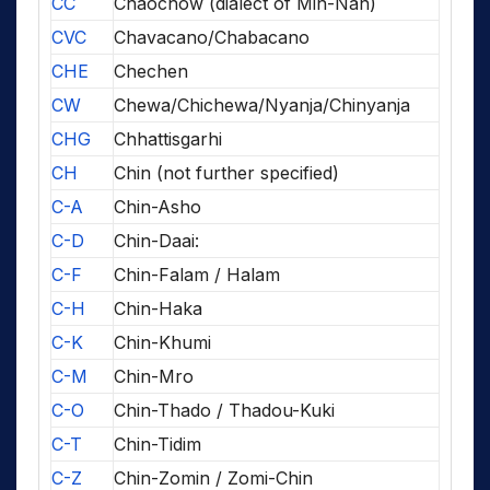
CC
Chaochow (dialect of Min-Nan)
CVC
Chavacano/Chabacano
CHE
Chechen
CW
Chewa/Chichewa/Nyanja/Chinyanja
CHG
Chhattisgarhi
CH
Chin (not further specified)
C-A
Chin-Asho
C-D
Chin-Daai:
C-F
Chin-Falam / Halam
C-H
Chin-Haka
C-K
Chin-Khumi
C-M
Chin-Mro
C-O
Chin-Thado / Thadou-Kuki
C-T
Chin-Tidim
C-Z
Chin-Zomin / Zomi-Chin