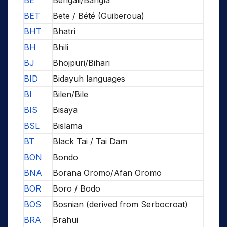
BE
Bengali/Bangla
BET
Bete / Bété (Guiberoua)
BHT
Bhatri
BH
Bhili
BJ
Bhojpuri/Bihari
BID
Bidayuh languages
BI
Bilen/Bile
BIS
Bisaya
BSL
Bislama
BT
Black Tai / Tai Dam
BON
Bondo
BNA
Borana Oromo/Afan Oromo
BOR
Boro / Bodo
BOS
Bosnian (derived from Serbocroat)
BRA
Brahui