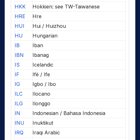
HKK
Hokkien: see TW-Taiwanese
HRE
Hre
HUI
Hui / Huizhou
HU
Hungarian
IB
Iban
IBN
Ibanag
IS
Icelandic
IF
Ifè / Ife
IG
Igbo / Ibo
ILC
Ilocano
ILG
Ilonggo
IN
Indonesian / Bahasa Indonesia
INU
Inuktikut
IRQ
Iraqi Arabic