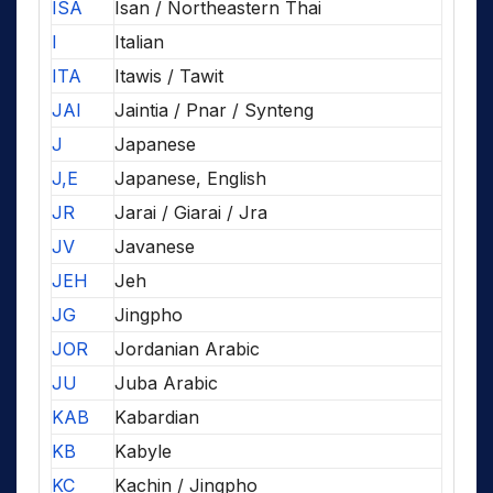
ISA
Isan / Northeastern Thai
I
Italian
ITA
Itawis / Tawit
JAI
Jaintia / Pnar / Synteng
J
Japanese
J,E
Japanese, English
JR
Jarai / Giarai / Jra
JV
Javanese
JEH
Jeh
JG
Jingpho
JOR
Jordanian Arabic
JU
Juba Arabic
KAB
Kabardian
KB
Kabyle
KC
Kachin / Jingpho