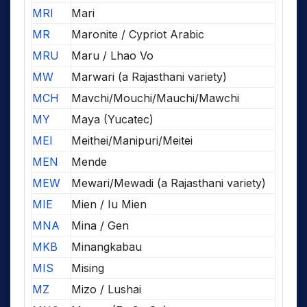
MRI
Mari
MR
Maronite / Cypriot Arabic
MRU
Maru / Lhao Vo
MW
Marwari (a Rajasthani variety)
MCH
Mavchi/Mouchi/Mauchi/Mawchi
MY
Maya (Yucatec)
MEI
Meithei/Manipuri/Meitei
MEN
Mende
MEW
Mewari/Mewadi (a Rajasthani variety)
MIE
Mien / Iu Mien
MNA
Mina / Gen
MKB
Minangkabau
MIS
Mising
MZ
Mizo / Lushai