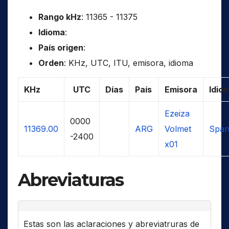
Rango kHz
: 11365 - 11375
Idioma
:
País origen
:
Orden
: KHz, UTC, ITU, emisora, idioma
KHz
UTC
Días
País
Emisora
Idio
Ezeiza
0000
11369.00
ARG
Volmet
Span
-2400
x01
Abreviaturas
Estas son las aclaraciones y abreviatruras de