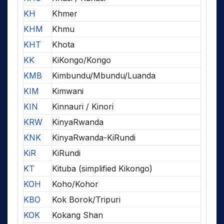
KH
Khmer
KHM
Khmu
KHT
Khota
KK
KiKongo/Kongo
KMB
Kimbundu/Mbundu/Luanda
KIM
Kimwani
KIN
Kinnauri / Kinori
KRW
KinyaRwanda
KNK
KinyaRwanda-KiRundi
KiR
KiRundi
KT
Kituba (simplified Kikongo)
KOH
Koho/Kohor
KBO
Kok Borok/Tripuri
KOK
Kokang Shan