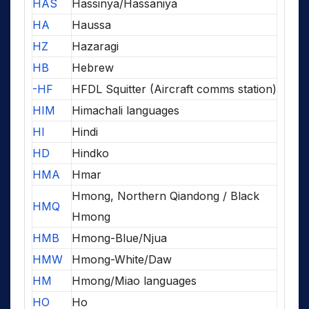
HAS
Hassinya/Hassaniya
HA
Haussa
HZ
Hazaragi
HB
Hebrew
-HF
HFDL Squitter (Aircraft comms station)
HIM
Himachali languages
HI
Hindi
HD
Hindko
HMA
Hmar
Hmong, Northern Qiandong / Black
HMQ
Hmong
HMB
Hmong-Blue/Njua
HMW
Hmong-White/Daw
HM
Hmong/Miao languages
HO
Ho