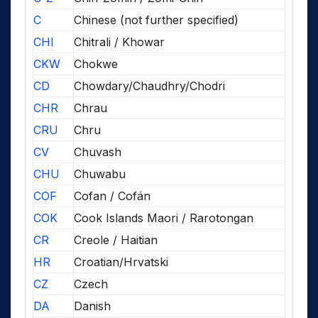
C
Chinese (not further specified)
CHI
Chitrali / Khowar
CKW
Chokwe
CD
Chowdary/Chaudhry/Chodri
CHR
Chrau
CRU
Chru
CV
Chuvash
CHU
Chuwabu
COF
Cofan / Cofán
COK
Cook Islands Maori / Rarotongan
CR
Creole / Haitian
HR
Croatian/Hrvatski
CZ
Czech
DA
Danish