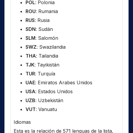
POL
: Polonia
ROU
: Rumania
RUS
: Rusia
SDN
: Sudán
SLM
: Salomón
SWZ
: Swazilandia
THA
: Tailandia
TJK
: Tayikistán
TUR
: Turquía
UAE
: Emiratos Arabes Unidos
USA
: Estados Unidos
UZB
: Uzbekistán
VUT
: Vanuatu
Idiomas
Esta es la relación de 571 lenguas de la lista,