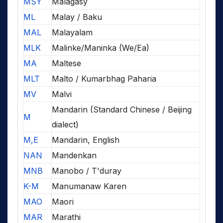
MSY
Malagasy
ML
Malay / Baku
MAL
Malayalam
MLK
Malinke/Maninka (We/Ea)
MA
Maltese
MLT
Malto / Kumarbhag Paharia
MV
Malvi
Mandarin (Standard Chinese / Beijing
M
dialect)
M,E
Mandarin, English
NAN
Mandenkan
MNB
Manobo / T'duray
K-M
Manumanaw Karen
MAO
Maori
MAR
Marathi