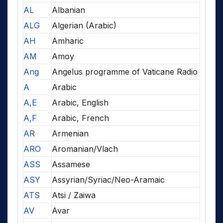
AL
Albanian
ALG
Algerian (Arabic)
AH
Amharic
AM
Amoy
Ang
Angelus programme of Vaticane Radio
A
Arabic
A,E
Arabic, English
A,F
Arabic, French
AR
Armenian
ARO
Aromanian/Vlach
ASS
Assamese
ASY
Assyrian/Syriac/Neo-Aramaic
ATS
Atsi / Zaiwa
AV
Avar