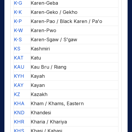
K-G
Karen-Geba
K-K
Karen-Geko / Gekho
K-P
Karen-Pao / Black Karen / Pa'o
K-W
Karen-Pwo
K-S
Karen-Sgaw / S'gaw
KS
Kashmiri
KAT
Katu
KAU
Kau Bru / Riang
KYH
Kayah
KAY
Kayan
KZ
Kazakh
KHA
Kham / Khams, Eastern
KND
Khandesi
KHR
Kharia / Khariya
KHS
Khasi / Kahasi