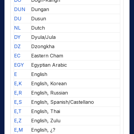
DO
Dogri-Kangri
DUN
Dungan
DU
Dusun
NL
Dutch
DY
Dyula/Jula
DZ
Dzongkha
EC
Eastern Cham
EGY
Egyptian Arabic
E
English
E,K
English, Korean
E,R
English, Russian
E,S
English, Spanish/Castellano
E,T
English, Thai
E,Z
English, Zulu
E,M
English, ¿?