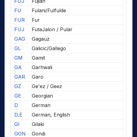
FUJ
Fujian
FU
Fulani/Fulfulde
FUR
Fur
FUJ
FutaJalon / Pular
GAG
Gagauz
GL
Galicic/Gallego
GM
Gamit
GA
Garhwali
GAR
Garo
GZ
Ge'ez / Geez
GE
Georgian
D
German
D,E
German, English
GI
Gilaki
GON
Gondi