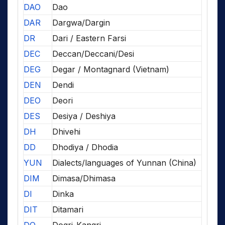
DAO
Dao
DAR
Dargwa/Dargin
DR
Dari / Eastern Farsi
DEC
Deccan/Deccani/Desi
DEG
Degar / Montagnard (Vietnam)
DEN
Dendi
DEO
Deori
DES
Desiya / Deshiya
DH
Dhivehi
DD
Dhodiya / Dhodia
YUN
Dialects/languages of Yunnan (China)
DIM
Dimasa/Dhimasa
DI
Dinka
DIT
Ditamari