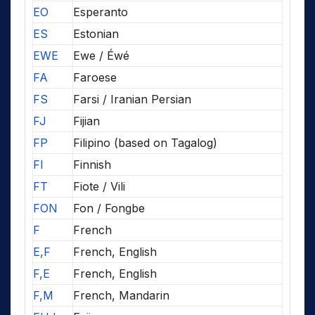
EO
Esperanto
ES
Estonian
EWE
Ewe / Éwé
FA
Faroese
FS
Farsi / Iranian Persian
FJ
Fijian
FP
Filipino (based on Tagalog)
FI
Finnish
FT
Fiote / Vili
FON
Fon / Fongbe
F
French
E,F
French, English
F,E
French, English
F,M
French, Mandarin