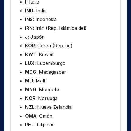
I
: Italia
IND
: India
INS
: Indonesia
IRN
: Irán (Rep. Islámica del)
J
: Japón
KOR
: Corea (Rep. de)
KWT
: Kuwait
LUX
: Luxemburgo
MDG
: Madagascar
MLI
: Malí
MNG
: Mongolia
NOR
: Noruega
NZL
: Nueva Zelandia
OMA
: Omán
PHL
: Filipinas