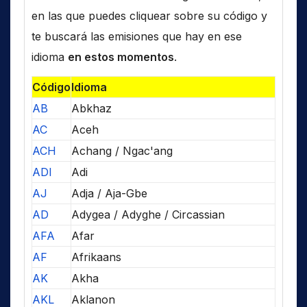
en las que puedes cliquear sobre su código y
te buscará las emisiones que hay en ese
idioma
en estos momentos
.
Código
Idioma
AB
Abkhaz
AC
Aceh
ACH
Achang / Ngac'ang
ADI
Adi
AJ
Adja / Aja-Gbe
AD
Adygea / Adyghe / Circassian
AFA
Afar
AF
Afrikaans
AK
Akha
AKL
Aklanon