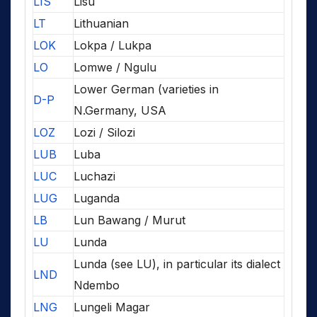
LIS
Lisu
LT
Lithuanian
LOK
Lokpa / Lukpa
LO
Lomwe / Ngulu
Lower German (varieties in
D-P
N.Germany, USA
LOZ
Lozi / Silozi
LUB
Luba
LUC
Luchazi
LUG
Luganda
LB
Lun Bawang / Murut
LU
Lunda
Lunda (see LU), in particular its dialect
LND
Ndembo
LNG
Lungeli Magar