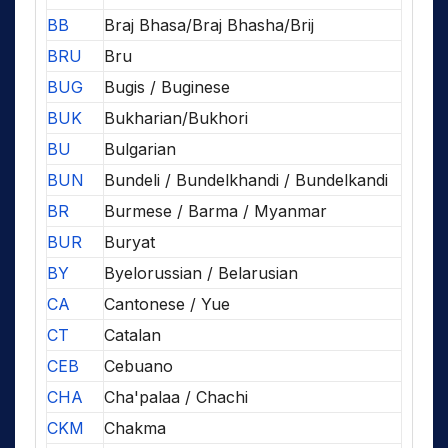
BB
Braj Bhasa/Braj Bhasha/Brij
BRU
Bru
BUG
Bugis / Buginese
BUK
Bukharian/Bukhori
BU
Bulgarian
BUN
Bundeli / Bundelkhandi / Bundelkandi
BR
Burmese / Barma / Myanmar
BUR
Buryat
BY
Byelorussian / Belarusian
CA
Cantonese / Yue
CT
Catalan
CEB
Cebuano
CHA
Cha'palaa / Chachi
CKM
Chakma