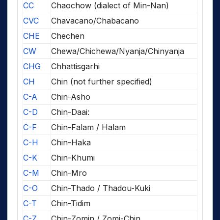
CC
Chaochow (dialect of Min-Nan)
CVC
Chavacano/Chabacano
CHE
Chechen
CW
Chewa/Chichewa/Nyanja/Chinyanja
CHG
Chhattisgarhi
CH
Chin (not further specified)
C-A
Chin-Asho
C-D
Chin-Daai:
C-F
Chin-Falam / Halam
C-H
Chin-Haka
C-K
Chin-Khumi
C-M
Chin-Mro
C-O
Chin-Thado / Thadou-Kuki
C-T
Chin-Tidim
C-Z
Chin-Zomin / Zomi-Chin