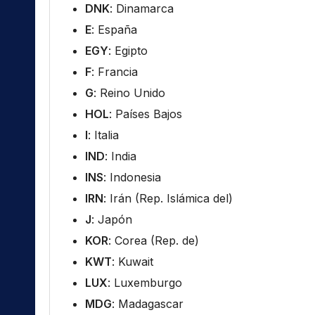
DNK
: Dinamarca
E
: España
EGY
: Egipto
F
: Francia
G
: Reino Unido
HOL
: Países Bajos
I
: Italia
IND
: India
INS
: Indonesia
IRN
: Irán (Rep. Islámica del)
J
: Japón
KOR
: Corea (Rep. de)
KWT
: Kuwait
LUX
: Luxemburgo
MDG
: Madagascar