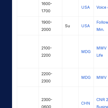
1600-
USA
Voice
1700
1900-
Follow
Su
USA
2000
Min.
2100-
MWV T
MDG
2200
Life
2200-
MDG
MWV R
2300
2300-
CNR 2
CHN
0600
Busine