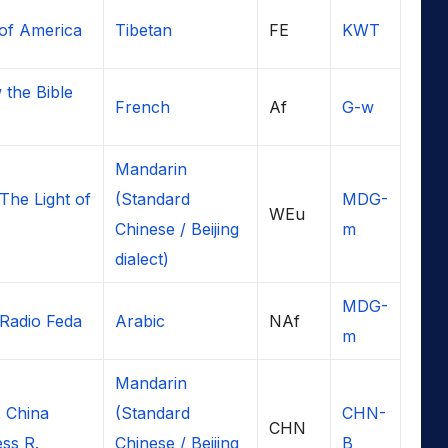
 of America
Tibetan
FE
KWT
 the Bible
French
Af
G-w
Mandarin
he Light of
(Standard
MDG-
WEu
Chinese / Beijing
m
dialect)
MDG-
adio Feda
Arabic
NAf
m
Mandarin
 China
(Standard
CHN-
CHN
ss R.
Chinese / Beijing
B