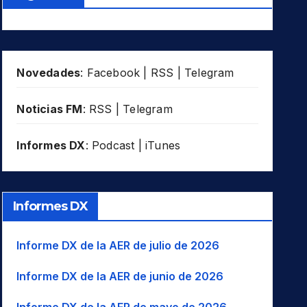
Novedades
:
Facebook
|
RSS
|
Telegram
Noticias FM
:
RSS
|
Telegram
Informes DX
:
Podcast
|
iTunes
Informes DX
Informe DX de la AER de julio de 2026
Informe DX de la AER de junio de 2026
Informe DX de la AER de mayo de 2026