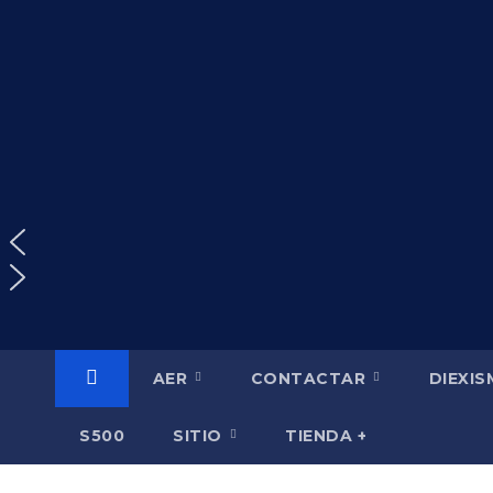
Saltar
al
contenido
AER
CONTACTAR
DIEXI
S500
SITIO
TIENDA +