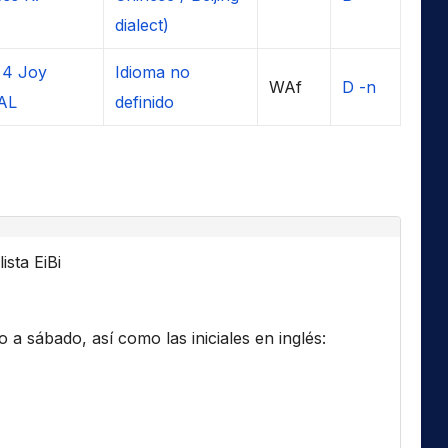
dialect)
 4 Joy
Idioma no
WAf
D -n
AL
definido
ista EiBi
a sábado, así como las iniciales en inglés: