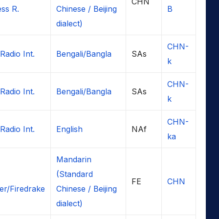
CHN
ss R.
Chinese / Beijing
B
dialect)
CHN-
Radio Int.
Bengali/Bangla
SAs
k
CHN-
Radio Int.
Bengali/Bangla
SAs
k
CHN-
Radio Int.
English
NAf
ka
Mandarin
(Standard
FE
CHN
r/Firedrake
Chinese / Beijing
dialect)