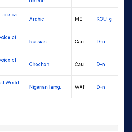
dialect)
Romania
Arabic
ME
ROU-g
oice of
Russian
Cau
D-n
oice of
Chechen
Cau
D-n
st World
Nigerian lamg.
WAf
D-n