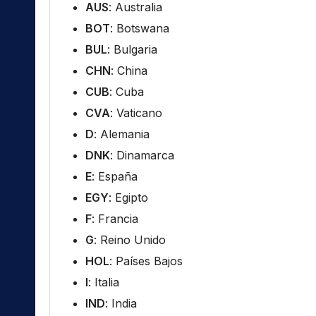
AUS
: Australia
BOT
: Botswana
BUL
: Bulgaria
CHN
: China
CUB
: Cuba
CVA
: Vaticano
D
: Alemania
DNK
: Dinamarca
E
: España
EGY
: Egipto
F
: Francia
G
: Reino Unido
HOL
: Países Bajos
I
: Italia
IND
: India