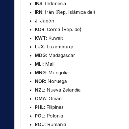
INS
: Indonesia
IRN
: Irán (Rep. Islámica del)
J
: Japón
KOR
: Corea (Rep. de)
KWT
: Kuwait
LUX
: Luxemburgo
MDG
: Madagascar
MLI
: Malí
MNG
: Mongolia
NOR
: Noruega
NZL
: Nueva Zelandia
OMA
: Omán
PHL
: Filipinas
POL
: Polonia
ROU
: Rumania