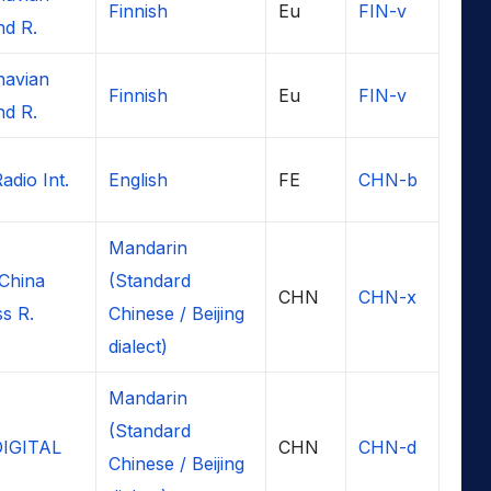
Finnish
Eu
FIN-v
d R.
navian
Finnish
Eu
FIN-v
d R.
adio Int.
English
FE
CHN-b
Mandarin
China
(Standard
CHN
CHN-x
s R.
Chinese / Beijing
dialect)
Mandarin
(Standard
IGITAL
CHN
CHN-d
Chinese / Beijing