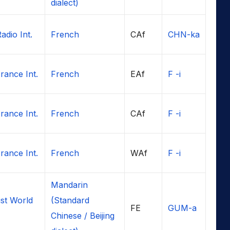
dialect)
adio Int.
French
CAf
CHN-ka
rance Int.
French
EAf
F -i
rance Int.
French
CAf
F -i
rance Int.
French
WAf
F -i
Mandarin
st World
(Standard
FE
GUM-a
Chinese / Beijing