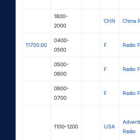
1800-
CHN
China R
2000
0400-
11700.00
F
Radio F
0500
0500-
F
Radio F
0600
0600-
F
Radio F
0700
Adventi
1100-1200
USA
Radio