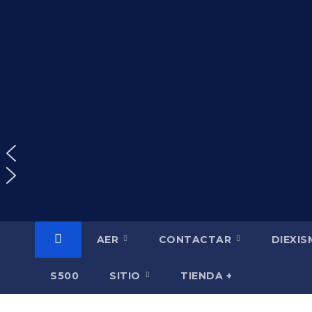
Saltar
al
contenido
AER
CONTACTAR
DIEXI
S500
SITIO
TIENDA +