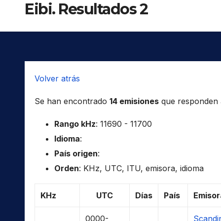
Eibi. Resultados 2
Volver atrás
Se han encontrado
14 emisiones
que responden a 
Rango kHz
: 11690 - 11700
Idioma
:
País origen
:
Orden
: KHz, UTC, ITU, emisora, idioma
KHz
UTC
Días
País
Emisor
0000-
Scandi