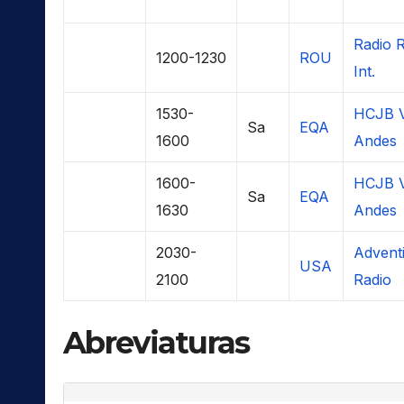
Radio 
1200-1230
ROU
Int.
1530-
HCJB V
Sa
EQA
1600
Andes
1600-
HCJB V
Sa
EQA
1630
Andes
2030-
Adventi
USA
2100
Radio
Abreviaturas