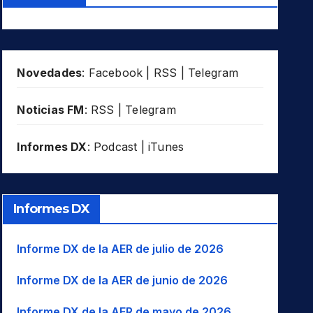
Novedades
:
Facebook
|
RSS
|
Telegram
Noticias FM
:
RSS
|
Telegram
Informes DX
:
Podcast
|
iTunes
Informes DX
Informe DX de la AER de julio de 2026
Informe DX de la AER de junio de 2026
Informe DX de la AER de mayo de 2026