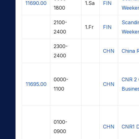
11690.00
1.Sa
FIN
1800
Weeken
2100-
Scandi
1.Fr
FIN
2400
Weeken
2300-
CHN
China R
2400
0000-
CNR 2 
11695.00
CHN
1100
Busines
0100-
CHN
CNR1 D
0900