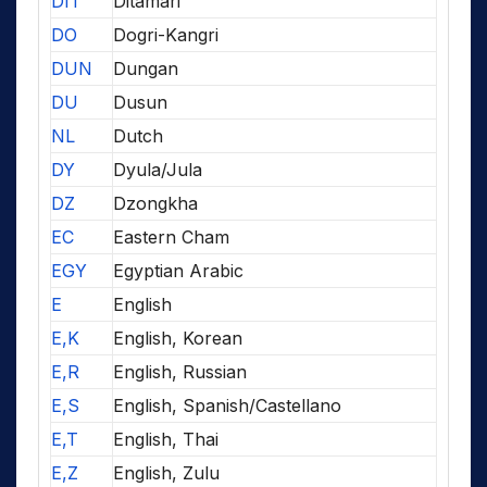
DIT
Ditamari
DO
Dogri-Kangri
DUN
Dungan
DU
Dusun
NL
Dutch
DY
Dyula/Jula
DZ
Dzongkha
EC
Eastern Cham
EGY
Egyptian Arabic
E
English
E,K
English, Korean
E,R
English, Russian
E,S
English, Spanish/Castellano
E,T
English, Thai
E,Z
English, Zulu