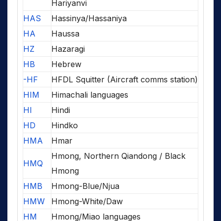
Hariyanvi
HAS
Hassinya/Hassaniya
HA
Haussa
HZ
Hazaragi
HB
Hebrew
-HF
HFDL Squitter (Aircraft comms station)
HIM
Himachali languages
HI
Hindi
HD
Hindko
HMA
Hmar
Hmong, Northern Qiandong / Black
HMQ
Hmong
HMB
Hmong-Blue/Njua
HMW
Hmong-White/Daw
HM
Hmong/Miao languages