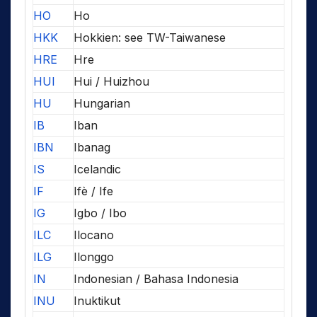
HO
Ho
HKK
Hokkien: see TW-Taiwanese
HRE
Hre
HUI
Hui / Huizhou
HU
Hungarian
IB
Iban
IBN
Ibanag
IS
Icelandic
IF
Ifè / Ife
IG
Igbo / Ibo
ILC
Ilocano
ILG
Ilonggo
IN
Indonesian / Bahasa Indonesia
INU
Inuktikut