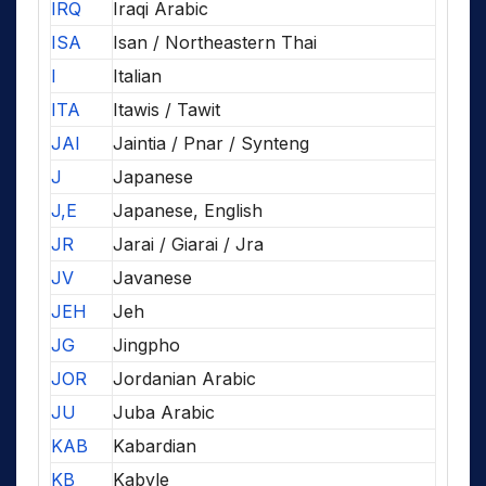
IRQ
Iraqi Arabic
ISA
Isan / Northeastern Thai
I
Italian
ITA
Itawis / Tawit
JAI
Jaintia / Pnar / Synteng
J
Japanese
J,E
Japanese, English
JR
Jarai / Giarai / Jra
JV
Javanese
JEH
Jeh
JG
Jingpho
JOR
Jordanian Arabic
JU
Juba Arabic
KAB
Kabardian
KB
Kabyle