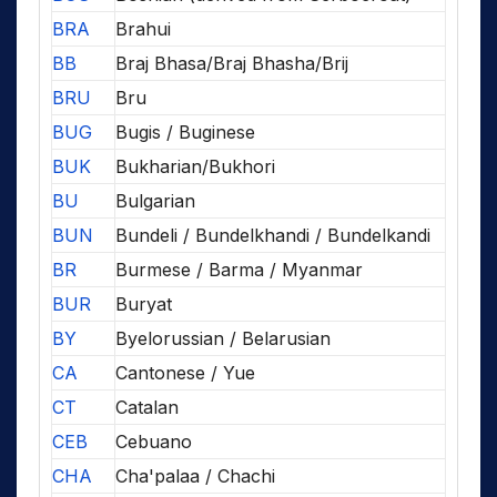
BRA
Brahui
BB
Braj Bhasa/Braj Bhasha/Brij
BRU
Bru
BUG
Bugis / Buginese
BUK
Bukharian/Bukhori
BU
Bulgarian
BUN
Bundeli / Bundelkhandi / Bundelkandi
BR
Burmese / Barma / Myanmar
BUR
Buryat
BY
Byelorussian / Belarusian
CA
Cantonese / Yue
CT
Catalan
CEB
Cebuano
CHA
Cha'palaa / Chachi