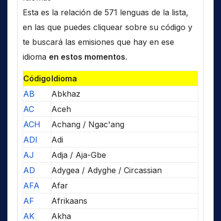
Esta es la relación de 571 lenguas de la lista,
en las que puedes cliquear sobre su código y
te buscará las emisiones que hay en ese
idioma
en estos momentos
.
Código
Idioma
AB
Abkhaz
AC
Aceh
ACH
Achang / Ngac'ang
ADI
Adi
AJ
Adja / Aja-Gbe
AD
Adygea / Adyghe / Circassian
AFA
Afar
AF
Afrikaans
AK
Akha