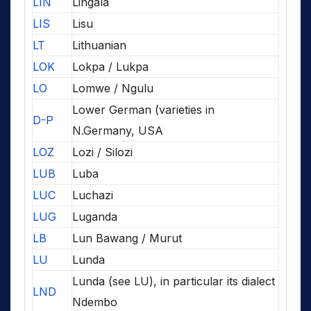
LIN
Lingala
LIS
Lisu
LT
Lithuanian
LOK
Lokpa / Lukpa
LO
Lomwe / Ngulu
Lower German (varieties in
D-P
N.Germany, USA
LOZ
Lozi / Silozi
LUB
Luba
LUC
Luchazi
LUG
Luganda
LB
Lun Bawang / Murut
LU
Lunda
Lunda (see LU), in particular its dialect
LND
Ndembo