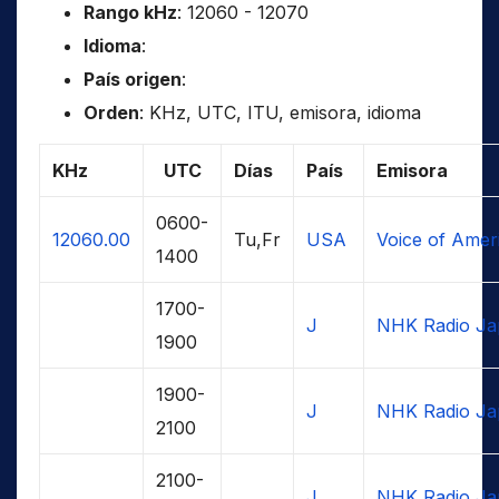
Rango kHz
: 12060 - 12070
Idioma
:
País origen
:
Orden
: KHz, UTC, ITU, emisora, idioma
KHz
UTC
Días
País
Emisora
0600-
12060.00
Tu,Fr
USA
Voice of Amer
1400
1700-
J
NHK Radio Ja
1900
1900-
J
NHK Radio Ja
2100
2100-
J
NHK Radio Ja