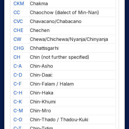
CKM
Chakma
CC
Chaochow (dialect of Min-Nan)
CVC
Chavacano/Chabacano
CHE
Chechen
CW
Chewa/Chichewa/Nyanja/Chinyanja
CHG
Chhattisgarhi
CH
Chin (not further specified)
C-A
Chin-Asho
C-D
Chin-Daai:
C-F
Chin-Falam / Halam
C-H
Chin-Haka
C-K
Chin-Khumi
C-M
Chin-Mro
C-O
Chin-Thado / Thadou-Kuki
C-T
Chin-Tidim