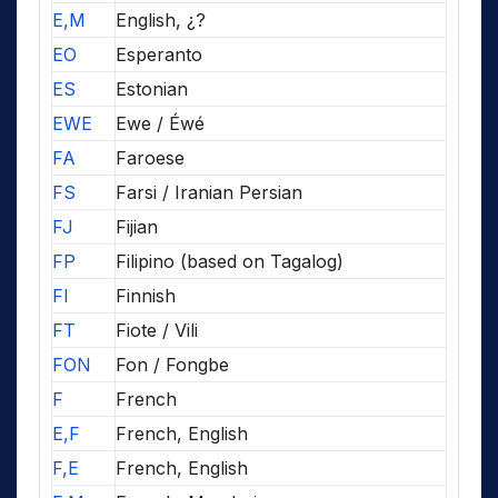
E,M
English, ¿?
EO
Esperanto
ES
Estonian
EWE
Ewe / Éwé
FA
Faroese
FS
Farsi / Iranian Persian
FJ
Fijian
FP
Filipino (based on Tagalog)
FI
Finnish
FT
Fiote / Vili
FON
Fon / Fongbe
F
French
E,F
French, English
F,E
French, English