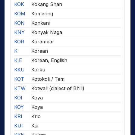
KOK
Kokang Shan
KOM
Komering
KON
Konkani
KNY
Konyak Naga
KOR
Korambar
K
Korean
K,E
Korean, English
KKU
Korku
KOT
Kotokoli / Tem
KTW
Kotwali (dialect of Bhili)
KOI
Koya
KOY
Koya
KRI
Krio
KUI
Kui
KKN
Kukna