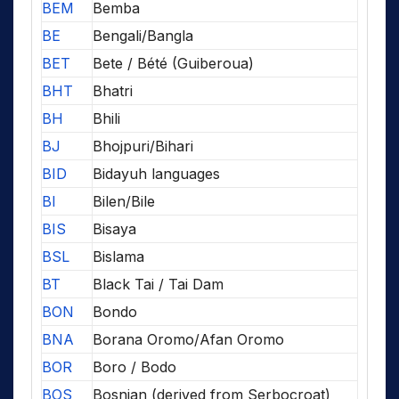
BEM
Bemba
BE
Bengali/Bangla
BET
Bete / Bété (Guiberoua)
BHT
Bhatri
BH
Bhili
BJ
Bhojpuri/Bihari
BID
Bidayuh languages
BI
Bilen/Bile
BIS
Bisaya
BSL
Bislama
BT
Black Tai / Tai Dam
BON
Bondo
BNA
Borana Oromo/Afan Oromo
BOR
Boro / Bodo
BOS
Bosnian (derived from Serbocroat)