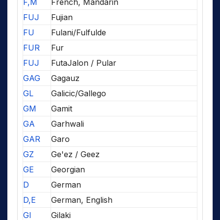
F,M
French, Mandarin
FUJ
Fujian
FU
Fulani/Fulfulde
FUR
Fur
FUJ
FutaJalon / Pular
GAG
Gagauz
GL
Galicic/Gallego
GM
Gamit
GA
Garhwali
GAR
Garo
GZ
Ge'ez / Geez
GE
Georgian
D
German
D,E
German, English
GI
Gilaki