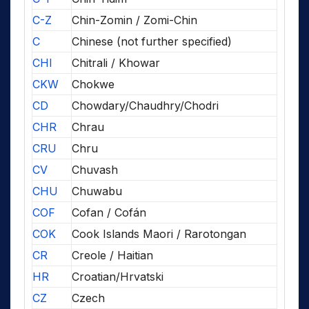
C-Z
Chin-Zomin / Zomi-Chin
C
Chinese (not further specified)
CHI
Chitrali / Khowar
CKW
Chokwe
CD
Chowdary/Chaudhry/Chodri
CHR
Chrau
CRU
Chru
CV
Chuvash
CHU
Chuwabu
COF
Cofan / Cofán
COK
Cook Islands Maori / Rarotongan
CR
Creole / Haitian
HR
Croatian/Hrvatski
CZ
Czech