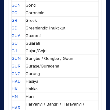
GON
Gondi
GO
Gorontalo
GR
Greek
GD
Greenlandic Inuktikut
GUA
Guaraní
GU
Gujarati
GJ
Gujari/Gojri
GUN
Gungbe / Gongbe / Goun
GUR
Gurage/Guragena
GNG
Gurung
HAD
Hadiya
HK
Hakka
HN
Hani
Haryanvi / Bangri / Harayanvi /
HAR