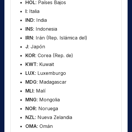
HOL
: Países Bajos
I
: Italia
IND
: India
INS
: Indonesia
IRN
: Irán (Rep. Islámica del)
J
: Japón
KOR
: Corea (Rep. de)
KWT
: Kuwait
LUX
: Luxemburgo
MDG
: Madagascar
MLI
: Malí
MNG
: Mongolia
NOR
: Noruega
NZL
: Nueva Zelandia
OMA
: Omán