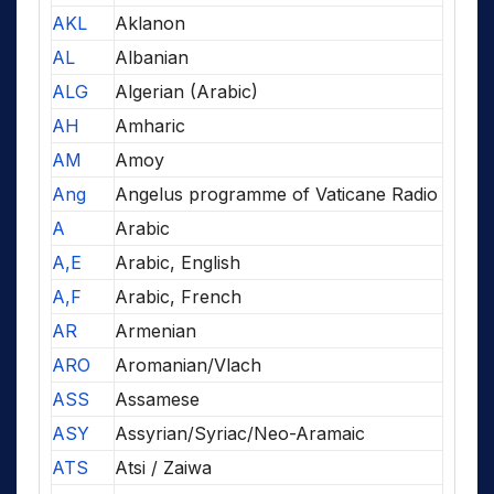
AKL
Aklanon
AL
Albanian
ALG
Algerian (Arabic)
AH
Amharic
AM
Amoy
Ang
Angelus programme of Vaticane Radio
A
Arabic
A,E
Arabic, English
A,F
Arabic, French
AR
Armenian
ARO
Aromanian/Vlach
ASS
Assamese
ASY
Assyrian/Syriac/Neo-Aramaic
ATS
Atsi / Zaiwa