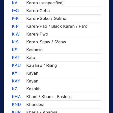
KA
Karen (unspecified)
K-G
Karen-Geba
K-K
Karen-Geko / Gekho
K-P
Karen-Pao / Black Karen / Pa'o
K-W
Karen-Pwo
K-S
Karen-Sgaw / S'gaw
KS
Kashmiri
KAT
Katu
KAU
Kau Bru / Riang
KYH
Kayah
KAY
Kayan
KZ
Kazakh
KHA
Kham / Khams, Eastern
KND
Khandesi
KHR
Kharia / Khariya