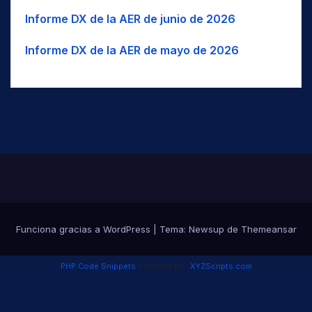
USA
BM
Bambara/Bamanankan
Informe DX de la AER de junio de 2026
UZB
BNG
Bangala / Mbangala
VUT
Informe DX de la AER de mayo de 2026
BNI
Baniua/Baniwa
BAN
Banjar/Banjarese
Banjari / Banjara / Gormati /
BNJ
Lambadi
BNT
Bantawa
BAO
Baoulé
BAR
Bari
BRB
Bariba / Baatonum
BAS
Bashkir/Bashkort
Funciona gracias a WordPress
|
Tema: Newsup de
Themeansar
BTK
Batak-Toba
Bayash/Boyash (gypsy dialect of
PHP Code Snippets
Powered By :
XYZScripts.com
BAY
Romanian)
BED
bedawiyet / Bedawi / Beja