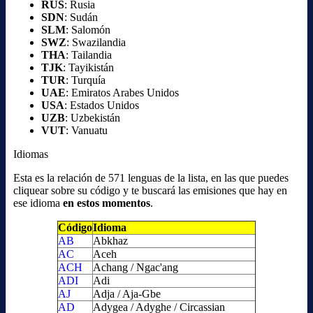
RUS
: Rusia
SDN
: Sudán
SLM
: Salomón
SWZ
: Swazilandia
THA
: Tailandia
TJK
: Tayikistán
TUR
: Turquía
UAE
: Emiratos Arabes Unidos
USA
: Estados Unidos
UZB
: Uzbekistán
VUT
: Vanuatu
Idiomas
Esta es la relación de 571 lenguas de la lista, en las que puedes
cliquear sobre su código y te buscará las emisiones que hay en
ese idioma
en estos momentos
.
Código
Idioma
AB
Abkhaz
AC
Aceh
ACH
Achang / Ngac'ang
ADI
Adi
AJ
Adja / Aja-Gbe
AD
Adygea / Adyghe / Circassian