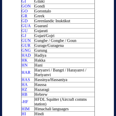
GI
Gilaki
GON
Gondi
GO
Gorontalo
GR
Greek
GD
Greenlandic Inuktikut
GUA
Guaraní
GU
Gujarati
GJ
Gujari/Gojri
GUN
Gungbe / Gongbe / Goun
GUR
Gurage/Guragena
GNG
Gurung
HAD
Hadiya
HK
Hakka
HN
Hani
Haryanvi / Bangri / Harayanvi /
HAR
Hariyanvi
HAS
Hassinya/Hassaniya
HA
Haussa
HZ
Hazaragi
HB
Hebrew
HFDL Squitter (Aircraft comms
-HF
station)
HIM
Himachali languages
HI
Hindi