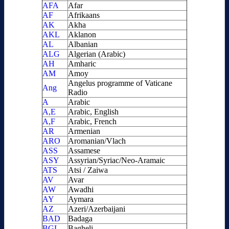
AFA
Afar
AF
Afrikaans
AK
Akha
AKL
Aklanon
AL
Albanian
ALG
Algerian (Arabic)
AH
Amharic
AM
Amoy
Angelus programme of Vaticane
Ang
Radio
A
Arabic
A,E
Arabic, English
A,F
Arabic, French
AR
Armenian
ARO
Aromanian/Vlach
ASS
Assamese
ASY
Assyrian/Syriac/Neo-Aramaic
ATS
Atsi / Zaiwa
AV
Avar
AW
Awadhi
AY
Aymara
AZ
Azeri/Azerbaijani
BAD
Badaga
BGL
Bagheli