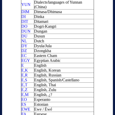
Dialects/languages of Yunnan
YUN
(China)
DIM
Dimasa/Dhimasa
DI
Dinka
DIT
Ditamari
DO
Dogri-Kangri
DUN
Dungan
DU
Dusun
NL
Dutch
DY
Dyula/Jula
DZ
Dzongkha
EC
Eastern Cham
EGY
Egyptian Arabic
E
English
E,K
English, Korean
E,R
English, Russian
E,S
English, Spanish/Castellano
E,T
English, Thai
E,Z
English, Zulu
E,M
English, ¿?
EO
Esperanto
ES
Estonian
EWE
Ewe / Éwé
FA
Faroese