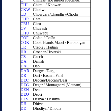
C
Chinese (not further specified)
CHI
Chitrali / Khowar
CKW
Chokwe
CD
Chowdary/Chaudhry/Chodri
CHR
Chrau
CRU
Chru
CV
Chuvash
CHU
Chuwabu
COF
Cofan / Cofán
COK
Cook Islands Maori / Rarotongan
CR
Creole / Haitian
HR
Croatian/Hrvatski
CZ
Czech
DA
Danish
DAO
Dao
DAR
Dargwa/Dargin
DR
Dari / Eastern Farsi
DEC
Deccan/Deccani/Desi
DEG
Degar / Montagnard (Vietnam)
DEN
Dendi
DEO
Deori
DES
Desiya / Deshiya
DH
Dhivehi
DD
Dhodiya / Dhodia