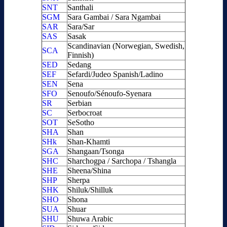
SNT
Santhali
SGM
Sara Gambai / Sara Ngambai
SAR
Sara/Sar
SAS
Sasak
Scandinavian (Norwegian, Swedish,
SCA
Finnish)
SED
Sedang
SEF
Sefardi/Judeo Spanish/Ladino
SEN
Sena
SFO
Senoufo/Sénoufo-Syenara
SR
Serbian
SC
Serbocroat
SOT
SeSotho
SHA
Shan
SHk
Shan-Khamti
SGA
Shangaan/Tsonga
SHC
Sharchogpa / Sarchopa / Tshangla
SHE
Sheena/Shina
SHP
Sherpa
SHK
Shiluk/Shilluk
SHO
Shona
SUA
Shuar
SHU
Shuwa Arabic