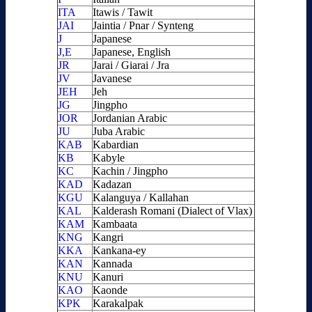
ITA
Itawis / Tawit
JAI
Jaintia / Pnar / Synteng
J
Japanese
J,E
Japanese, English
JR
Jarai / Giarai / Jra
JV
Javanese
JEH
Jeh
JG
Jingpho
JOR
Jordanian Arabic
JU
Juba Arabic
KAB
Kabardian
KB
Kabyle
KC
Kachin / Jingpho
KAD
Kadazan
KGU
Kalanguya / Kallahan
KAL
Kalderash Romani (Dialect of Vlax)
KAM
Kambaata
KNG
Kangri
KKA
Kankana-ey
KAN
Kannada
KNU
Kanuri
KAO
Kaonde
KPK
Karakalpak