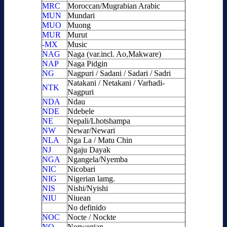
MRC
Moroccan/Mugrabian Arabic
MUN
Mundari
MUO
Muong
MUR
Murut
-MX
Music
NAG
Naga (var.incl. Ao,Makware)
NAP
Naga Pidgin
NG
Nagpuri / Sadani / Sadari / Sadri
Natakani / Netakani / Varhadi-
NTK
Nagpuri
NDA
Ndau
NDE
Ndebele
NE
Nepali/Lhotshampa
NW
Newar/Newari
NLA
Nga La / Matu Chin
NJ
Ngaju Dayak
NGA
Ngangela/Nyemba
NIC
Nicobari
NIG
Nigerian lamg.
NIS
Nishi/Nyishi
NIU
Niuean
No definido
NOC
Nocte / Nockte
NO
Norwegian