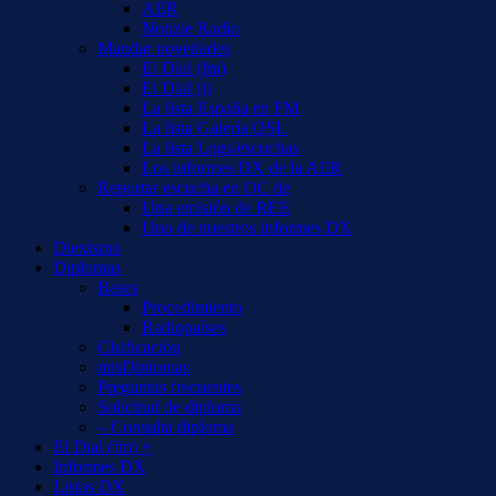
AER
Notizie Radio
Mandar novedades
El Dial (fm)
El Dial (i)
La lista España en FM
La lista Galería QSL
La lista Logs/escuchas
Los informes DX de la AER
Reportar escucha en OC de
Una emisión de REE
Uno de nuestros informes DX
Diexismo
Diplomas
Bases
Procedimiento
Radiopaíses
Clsificación
misDiplomas
Preguntas frecuentes
Solicitud de diploma
– Consulta diploma
El Dial (fm) +
Informes DX
Listas DX