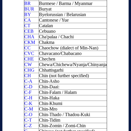
BR
Burmese / Barma / Myanmar
BUR
Buryat
BY
Byelorussian / Belarusian
CA
Cantonese / Yue
CT
Catalan
CEB
Cebuano
CHA
Cha'palaa / Chachi
CKM
Chakma
CC
Chaochow (dialect of Min-Nan)
CVC
Chavacano/Chabacano
CHE
Chechen
CW
Chewa/Chichewa/Nyanja/Chinyanja
CHG
Chhattisgarhi
CH
Chin (not further specified)
C-A
Chin-Asho
C-D
Chin-Daai:
C-F
Chin-Falam / Halam
C-H
Chin-Haka
C-K
Chin-Khumi
C-M
Chin-Mro
C-O
Chin-Thado / Thadou-Kuki
C-T
Chin-Tidim
C-Z
Chin-Zomin / Zomi-Chin