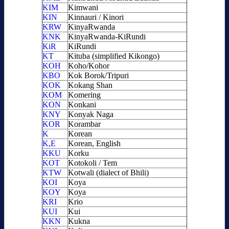
KIM
Kimwani
KIN
Kinnauri / Kinori
KRW
KinyaRwanda
KNK
KinyaRwanda-KiRundi
KiR
KiRundi
KT
Kituba (simplified Kikongo)
KOH
Koho/Kohor
KBO
Kok Borok/Tripuri
KOK
Kokang Shan
KOM
Komering
KON
Konkani
KNY
Konyak Naga
KOR
Korambar
K
Korean
K,E
Korean, English
KKU
Korku
KOT
Kotokoli / Tem
KTW
Kotwali (dialect of Bhili)
KOI
Koya
KOY
Koya
KRI
Krio
KUI
Kui
KKN
Kukna