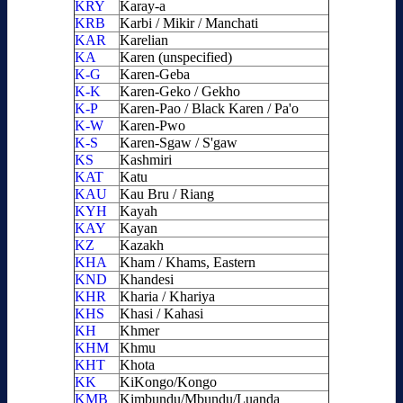
KRY
Karay-a
KRB
Karbi / Mikir / Manchati
KAR
Karelian
KA
Karen (unspecified)
K-G
Karen-Geba
K-K
Karen-Geko / Gekho
K-P
Karen-Pao / Black Karen / Pa'o
K-W
Karen-Pwo
K-S
Karen-Sgaw / S'gaw
KS
Kashmiri
KAT
Katu
KAU
Kau Bru / Riang
KYH
Kayah
KAY
Kayan
KZ
Kazakh
KHA
Kham / Khams, Eastern
KND
Khandesi
KHR
Kharia / Khariya
KHS
Khasi / Kahasi
KH
Khmer
KHM
Khmu
KHT
Khota
KK
KiKongo/Kongo
KMB
Kimbundu/Mbundu/Luanda