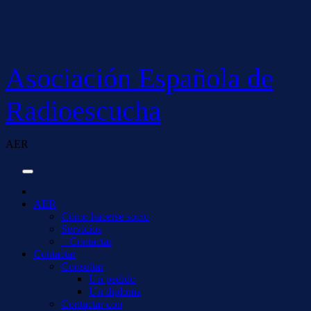
Saltar
al
contenido
Asociación Española de
Radioescucha
AER
AER
Cómo hacerse socio
Servicios
– Contactar
Contactar
Consultar
Un pedido
Un diploma
Contactar con