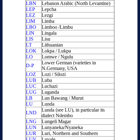
LBN
Lebanon Arabic (North Levantine)
LEP
Lepcha
LEZ
Lezgi
LIM
Limba
LBO
Limboo /Limbu
LIN
Lingala
LIS
Lisu
LT
Lithuanian
LOK
Lokpa / Lukpa
LO
Lomwe / Ngulu
Lower German (varieties in
D-P
N.Germany, USA
LOZ
Lozi / Silozi
LUB
Luba
LUC
Luchazi
LUG
Luganda
LB
Lun Bawang / Murut
LU
Lunda
Lunda (see LU), in particular its
LND
dialect Ndembo
LNG
Lungeli Magar
LUN
Lunyaneka/Nyaneka
LUR
Luri, Northern and Southern
LUV
Luvale