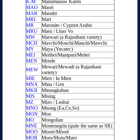
K-M
Manumanaw Karen
MAO
Maori
MAR
Marathi
MRI
Mari
MR
Maronite / Cypriot Arabic
MRU
Maru / Lhao Vo
MW
Marwari (a Rajasthani variety)
MCH
Mavchi/Mouchi/Mauchi/Mawchi
MY
Maya (Yucatec)
MEI
Meithei/Manipuri/Meitei
MEN
Mende
Mewari/Mewadi (a Rajasthani
MEW
variety)
MIE
Mien / Iu Mien
MNA
Mina / Gen
MKB
Minangkabau
MIS
Mising
MZ
Mizo / Lushai
MNO
Mnong (Ea,Ce,So)
MON
Mon
MO
Mongolian
MNE
Montenegrin (quite the same as SR)
MOO
Moore/Mòoré
MOR
Moro/Moru/Muro