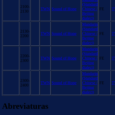
(Standard
2100-
TWN
Sound of Hope
Chinese /
FE
T
2130
Beijing
dialect)
Mandarin
(Standard
2130-
TWN
Sound of Hope
Chinese /
FE
T
2200
Beijing
dialect)
Mandarin
(Standard
2200-
TWN
Sound of Hope
Chinese /
FE
T
2300
Beijing
dialect)
Mandarin
(Standard
2300-
TWN
Sound of Hope
Chinese /
FE
T
2400
Beijing
dialect)
Abreviaturas