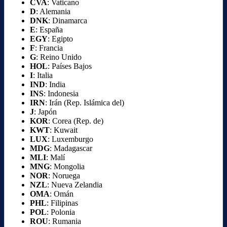
CVA
: Vaticano
D
: Alemania
DNK
: Dinamarca
E
: España
EGY
: Egipto
F
: Francia
G
: Reino Unido
HOL
: Países Bajos
I
: Italia
IND
: India
INS
: Indonesia
IRN
: Irán (Rep. Islámica del)
J
: Japón
KOR
: Corea (Rep. de)
KWT
: Kuwait
LUX
: Luxemburgo
MDG
: Madagascar
MLI
: Malí
MNG
: Mongolia
NOR
: Noruega
NZL
: Nueva Zelandia
OMA
: Omán
PHL
: Filipinas
POL
: Polonia
ROU
: Rumania