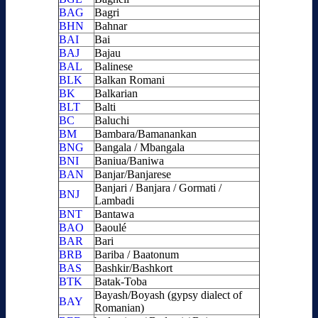
BAG
Bagri
BHN
Bahnar
BAI
Bai
BAJ
Bajau
BAL
Balinese
BLK
Balkan Romani
BK
Balkarian
BLT
Balti
BC
Baluchi
BM
Bambara/Bamanankan
BNG
Bangala / Mbangala
BNI
Baniua/Baniwa
BAN
Banjar/Banjarese
Banjari / Banjara / Gormati /
BNJ
Lambadi
BNT
Bantawa
BAO
Baoulé
BAR
Bari
BRB
Bariba / Baatonum
BAS
Bashkir/Bashkort
BTK
Batak-Toba
Bayash/Boyash (gypsy dialect of
BAY
Romanian)