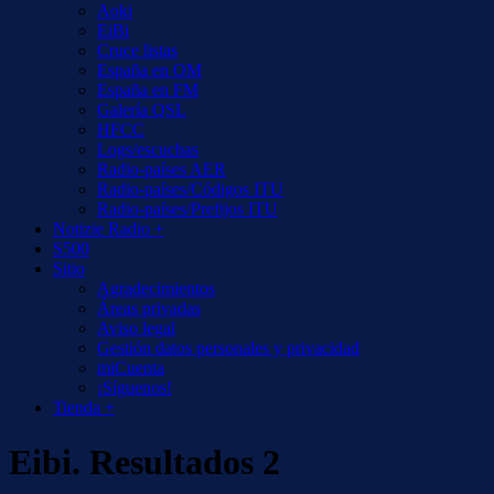
Aoki
EiBi
Cruce listas
España en OM
España en FM
Galería QSL
HFCC
Logs/escuchas
Radio-países AER
Radio-países/Códigos ITU
Radio-países/Prefijos ITU
Notizie Radio +
S500
Sitio
Agradecimientos
Áreas privadas
Aviso legal
Gestión datos personales y privacidad
miCuenta
¡Síguenos!
Tienda +
Eibi. Resultados 2