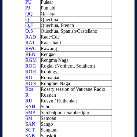
PU
Pulaar
PJ
Punjabi
QQ
Qashqai
Q
Quechua
Q,F
Quechua, French
Q,S
Quechua, Spanish/Castellano
RAD
Rade/Ede
RAJ
Rajasthani
RWG
Rawang
REN
Rengao
RGM
Rengma Naga
ROG
Roglai (Northern, Southern)
ROH
Rohingya
RO
Romanian
RON
Rongmei Naga
Ros
Rosary session of Vaticane Radio
R
Russian
RU
Rusyn / Ruthenian
SAH
Saho
SMP
Sambalpuri / Sambealpuri
SM
Samoan
SAN
Sango
SGT
Sangtam
SNK
Sanskrit