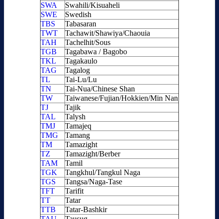
SWA
Swahili/Kisuaheli
SWE
Swedish
TBS
Tabasaran
TWT
Tachawit/Shawiya/Chaouia
TAH
Tachelhit/Sous
TGB
Tagabawa / Bagobo
TKL
Tagakaulo
TAG
Tagalog
TL
Tai-Lu/Lu
TN
Tai-Nua/Chinese Shan
TW
Taiwanese/Fujian/Hokkien/Min Nan
TJ
Tajik
TAL
Talysh
TMJ
Tamajeq
TMG
Tamang
TM
Tamazight
TZ
Tamazight/Berber
TAM
Tamil
TGK
Tangkhul/Tangkul Naga
TGS
Tangsa/Naga-Tase
TFT
Tarifit
TT
Tatar
TTB
Tatar-Bashkir
TAU
Tausug