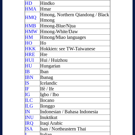
HD
Hindko
HMA
Hmar
Hmong, Northern Qiandong / Black
HMQ
Hmong
HMB
Hmong-Blue/Njua
HMW
Hmong-White/Daw
HM
Hmong/Miao languages
HO
Ho
HKK
Hokkien: see TW-Taiwanese
HRE
Hre
HUI
Hui / Huizhou
HU
Hungarian
IB
Iban
IBN
Ibanag
IS
Icelandic
IF
Ifè / Ife
IG
Igbo / Ibo
ILC
Ilocano
ILG
Ilonggo
IN
Indonesian / Bahasa Indonesia
INU
Inuktikut
IRQ
Iraqi Arabic
ISA
Isan / Northeastern Thai
I
Italian