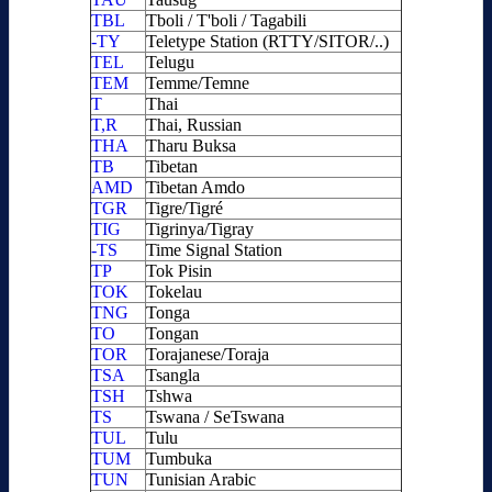
TBL
Tboli / T'boli / Tagabili
-TY
Teletype Station (RTTY/SITOR/..)
TEL
Telugu
TEM
Temme/Temne
T
Thai
T,R
Thai, Russian
THA
Tharu Buksa
TB
Tibetan
AMD
Tibetan Amdo
TGR
Tigre/Tigré
TIG
Tigrinya/Tigray
-TS
Time Signal Station
TP
Tok Pisin
TOK
Tokelau
TNG
Tonga
TO
Tongan
TOR
Torajanese/Toraja
TSA
Tsangla
TSH
Tshwa
TS
Tswana / SeTswana
TUL
Tulu
TUM
Tumbuka
TUN
Tunisian Arabic