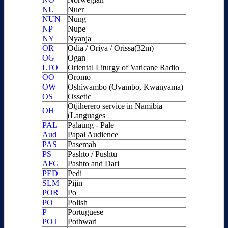
NU
Nuer
NUN
Nung
NP
Nupe
NY
Nyanja
OR
Odia / Oriya / Orissa(32m)
OG
Ogan
LTO
Oriental Liturgy of Vaticane Radio
OO
Oromo
OW
Oshiwambo (Ovambo, Kwanyama)
OS
Ossetic
Otjiherero service in Namibia
OH
(Languages
PAL
Palaung - Pale
Aud
Papal Audience
PAS
Pasemah
PS
Pashto / Pushtu
AFG
Pashto and Dari
PED
Pedi
SLM
Pijin
POR
Po
PO
Polish
P
Portuguese
POT
Pothwari