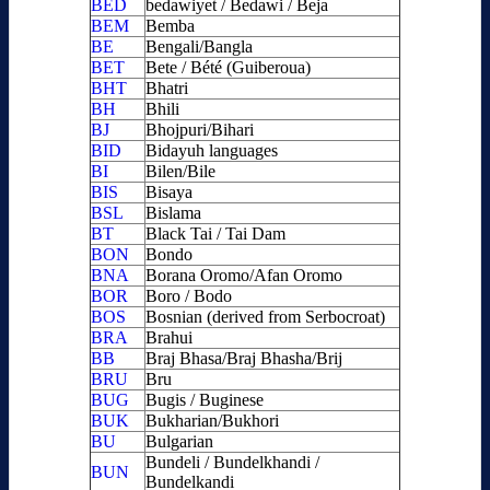
BED
bedawiyet / Bedawi / Beja
BEM
Bemba
BE
Bengali/Bangla
BET
Bete / Bété (Guiberoua)
BHT
Bhatri
BH
Bhili
BJ
Bhojpuri/Bihari
BID
Bidayuh languages
BI
Bilen/Bile
BIS
Bisaya
BSL
Bislama
BT
Black Tai / Tai Dam
BON
Bondo
BNA
Borana Oromo/Afan Oromo
BOR
Boro / Bodo
BOS
Bosnian (derived from Serbocroat)
BRA
Brahui
BB
Braj Bhasa/Braj Bhasha/Brij
BRU
Bru
BUG
Bugis / Buginese
BUK
Bukharian/Bukhori
BU
Bulgarian
Bundeli / Bundelkhandi /
BUN
Bundelkandi