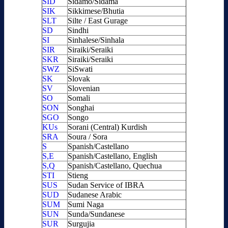
SID
Sidamo/Sidama
SIK
Sikkimese/Bhutia
SLT
Silte / East Gurage
SD
Sindhi
SI
Sinhalese/Sinhala
SIR
Siraiki/Seraiki
SKR
Siraiki/Seraiki
SWZ
SiSwati
SK
Slovak
SV
Slovenian
SO
Somali
SON
Songhai
SGO
Songo
KUs
Sorani (Central) Kurdish
SRA
Soura / Sora
S
Spanish/Castellano
S,E
Spanish/Castellano, English
S,Q
Spanish/Castellano, Quechua
STI
Stieng
SUS
Sudan Service of IBRA
SUD
Sudanese Arabic
SUM
Sumi Naga
SUN
Sunda/Sundanese
SUR
Surgujia