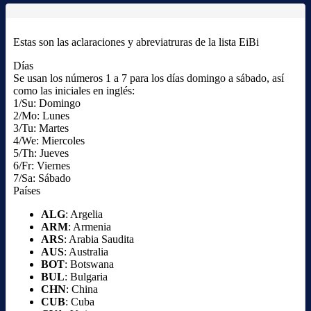
Estas son las aclaraciones y abreviatruras de la lista EiBi
Días
Se usan los números 1 a 7 para los días domingo a sábado, así
como las iniciales en inglés:
1/Su: Domingo
2/Mo: Lunes
3/Tu: Martes
4/We: Miercoles
5/Th: Jueves
6/Fr: Viernes
7/Sa: Sábado
Países
ALG
: Argelia
ARM
: Armenia
ARS
: Arabia Saudita
AUS
: Australia
BOT
: Botswana
BUL
: Bulgaria
CHN
: China
CUB
: Cuba