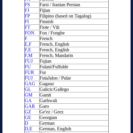
FS
Farsi / Iranian Persian
FJ
Fijian
FP
Filipino (based on Tagalog)
FI
Finnish
FT
Fiote / Vili
FON
Fon / Fongbe
F
French
E,F
French, English
F,E
French, English
F,M
French, Mandarin
FUJ
Fujian
FU
Fulani/Fulfulde
FUR
Fur
FUJ
FutaJalon / Pular
GAG
Gagauz
GL
Galicic/Gallego
GM
Gamit
GA
Garhwali
GAR
Garo
GZ
Ge'ez / Geez
GE
Georgian
D
German
D,E
German, English