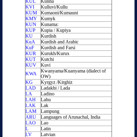
KUL
Kulina
KVI
Kulluvi/Kullu
KUM
Kumaoni/Kumauni
KMY
Kumyk
KUN
Kunama:
KUP
Kupia / Kupiya
KU
Kurdish
KuA
Kurdish and Arabic
KuF
Kurdish and Farsi
KUR
Kurukh/Kurux
KUT
Kutchi
KUV
Kuvi
Kwanyama/Kuanyama (dialect of
KWA
OW)
KG
Kyrgyz /Kirghiz
LAD
Ladakhi / Lada
LA
Ladino
LAH
Lahu
LAK
Lak
LAM
Lampung
ARU
Languages of Arunachal, India
LAO
Lao
L
Latin
LV
Latvian