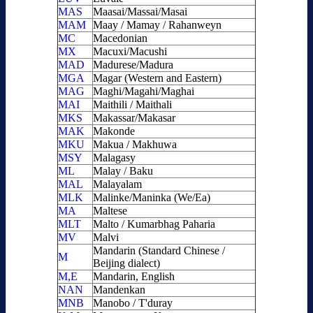
MAS
Maasai/Massai/Masai
MAM
Maay / Mamay / Rahanweyn
MC
Macedonian
MX
Macuxi/Macushi
MAD
Madurese/Madura
MGA
Magar (Western and Eastern)
MAG
Maghi/Magahi/Maghai
MAI
Maithili / Maithali
MKS
Makassar/Makasar
MAK
Makonde
MKU
Makua / Makhuwa
MSY
Malagasy
ML
Malay / Baku
MAL
Malayalam
MLK
Malinke/Maninka (We/Ea)
MA
Maltese
MLT
Malto / Kumarbhag Paharia
MV
Malvi
Mandarin (Standard Chinese /
M
Beijing dialect)
M,E
Mandarin, English
NAN
Mandenkan
MNB
Manobo / T'duray