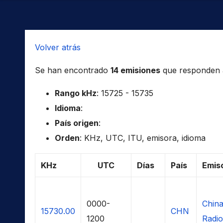
Volver atrás
Se han encontrado
14 emisiones
que responden a 
Rango kHz
: 15725 - 15735
Idioma
:
País origen
:
Orden
: KHz, UTC, ITU, emisora, idioma
KHz
UTC
Días
País
Emis
0000-
China
15730.00
CHN
1200
Radio