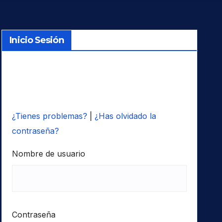
Inicio Sesión
¿Tienes problemas?
|
¿Has olvidado la
contraseña?
Nombre de usuario
Contraseña