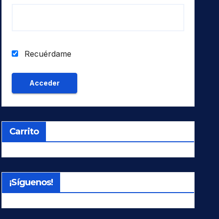
Recuérdame
Carrito
¡Síguenos!