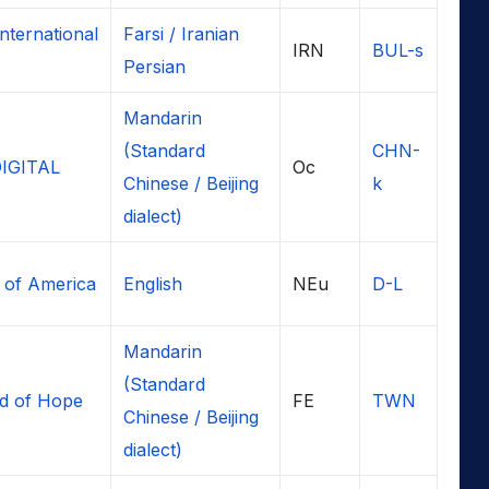
International
Farsi / Iranian
IRN
BUL-s
Persian
Mandarin
(Standard
CHN-
DIGITAL
Oc
Chinese / Beijing
k
dialect)
 of America
English
NEu
D-L
Mandarin
(Standard
d of Hope
FE
TWN
Chinese / Beijing
dialect)