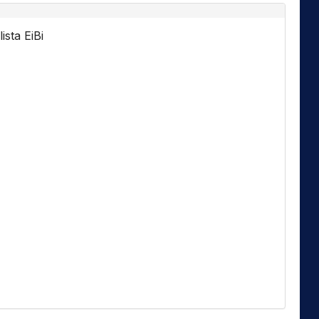
ista EiBi
Florida