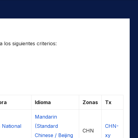
los siguientes criterios:
ora
Idioma
Zonas
Tx
Mandarin
 National
(Standard
CHN-
CHN
Chinese / Beijing
xy