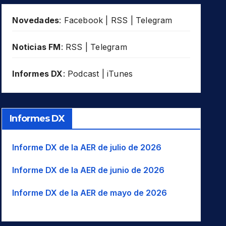
Novedades
:
Facebook
|
RSS
|
Telegram
Noticias FM
:
RSS
|
Telegram
Informes DX
:
Podcast
|
iTunes
Informes DX
Informe DX de la AER de julio de 2026
Informe DX de la AER de junio de 2026
Informe DX de la AER de mayo de 2026