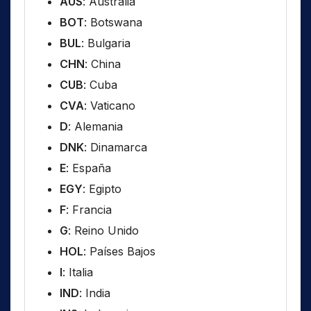
AUS
: Australia
BOT
: Botswana
BUL
: Bulgaria
CHN
: China
CUB
: Cuba
CVA
: Vaticano
D
: Alemania
DNK
: Dinamarca
E
: España
EGY
: Egipto
F
: Francia
G
: Reino Unido
HOL
: Países Bajos
I
: Italia
IND
: India