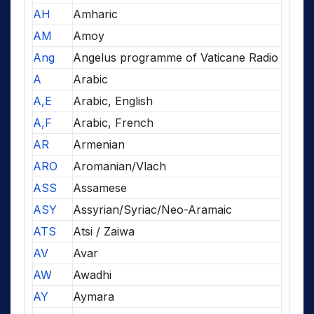
AH
Amharic
AM
Amoy
Ang
Angelus programme of Vaticane Radio
A
Arabic
A,E
Arabic, English
A,F
Arabic, French
AR
Armenian
ARO
Aromanian/Vlach
ASS
Assamese
ASY
Assyrian/Syriac/Neo-Aramaic
ATS
Atsi / Zaiwa
AV
Avar
AW
Awadhi
AY
Aymara