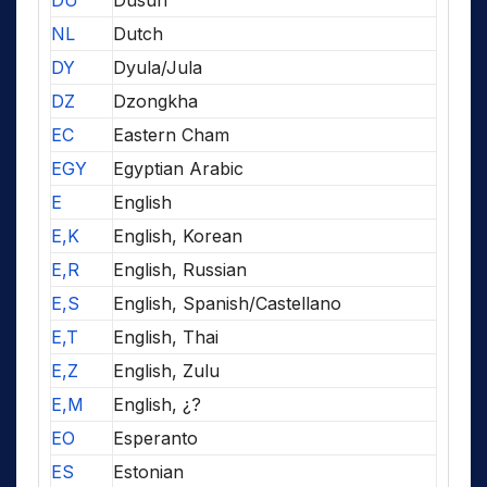
DU
Dusun
NL
Dutch
DY
Dyula/Jula
DZ
Dzongkha
EC
Eastern Cham
EGY
Egyptian Arabic
E
English
E,K
English, Korean
E,R
English, Russian
E,S
English, Spanish/Castellano
E,T
English, Thai
E,Z
English, Zulu
E,M
English, ¿?
EO
Esperanto
ES
Estonian