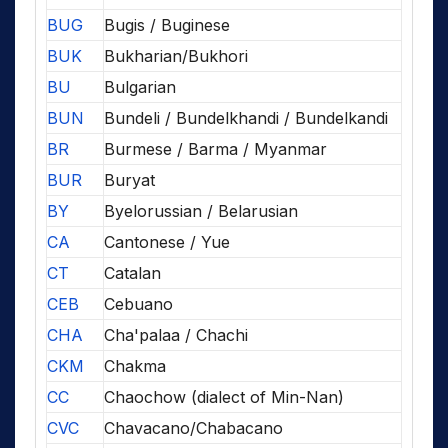
BUG
Bugis / Buginese
BUK
Bukharian/Bukhori
BU
Bulgarian
BUN
Bundeli / Bundelkhandi / Bundelkandi
BR
Burmese / Barma / Myanmar
BUR
Buryat
BY
Byelorussian / Belarusian
CA
Cantonese / Yue
CT
Catalan
CEB
Cebuano
CHA
Cha'palaa / Chachi
CKM
Chakma
CC
Chaochow (dialect of Min-Nan)
CVC
Chavacano/Chabacano