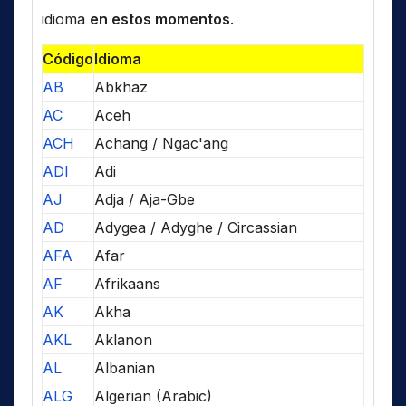
idioma
en estos momentos
.
Código
Idioma
AB
Abkhaz
AC
Aceh
ACH
Achang / Ngac'ang
ADI
Adi
AJ
Adja / Aja-Gbe
AD
Adygea / Adyghe / Circassian
AFA
Afar
AF
Afrikaans
AK
Akha
AKL
Aklanon
AL
Albanian
ALG
Algerian (Arabic)