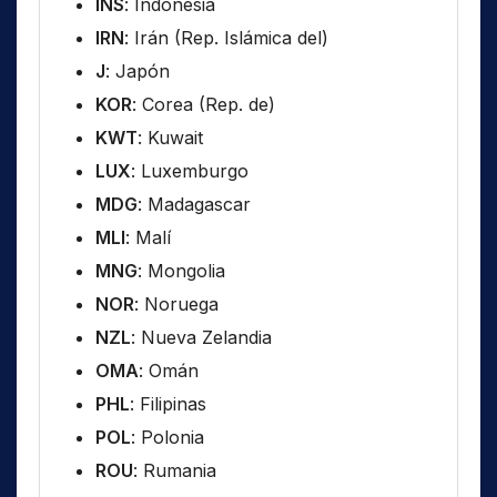
INS
: Indonesia
IRN
: Irán (Rep. Islámica del)
J
: Japón
KOR
: Corea (Rep. de)
KWT
: Kuwait
LUX
: Luxemburgo
MDG
: Madagascar
MLI
: Malí
MNG
: Mongolia
NOR
: Noruega
NZL
: Nueva Zelandia
OMA
: Omán
PHL
: Filipinas
POL
: Polonia
ROU
: Rumania