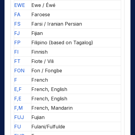
EWE
Ewe / Éwé
FA
Faroese
FS
Farsi / Iranian Persian
FJ
Fijian
FP
Filipino (based on Tagalog)
FI
Finnish
FT
Fiote / Vili
FON
Fon / Fongbe
F
French
E,F
French, English
F,E
French, English
F,M
French, Mandarin
FUJ
Fujian
FU
Fulani/Fulfulde