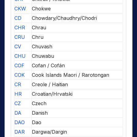
CKW
Chokwe
CD
Chowdary/Chaudhry/Chodri
CHR
Chrau
CRU
Chru
CV
Chuvash
CHU
Chuwabu
COF
Cofan / Cofán
COK
Cook Islands Maori / Rarotongan
CR
Creole / Haitian
HR
Croatian/Hrvatski
CZ
Czech
DA
Danish
DAO
Dao
DAR
Dargwa/Dargin