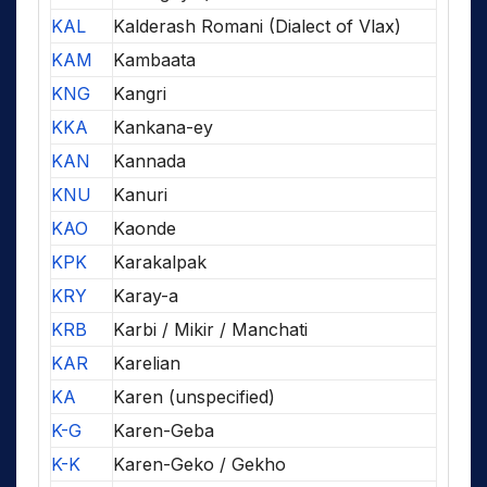
KAL
Kalderash Romani (Dialect of Vlax)
KAM
Kambaata
KNG
Kangri
KKA
Kankana-ey
KAN
Kannada
KNU
Kanuri
KAO
Kaonde
KPK
Karakalpak
KRY
Karay-a
KRB
Karbi / Mikir / Manchati
KAR
Karelian
KA
Karen (unspecified)
K-G
Karen-Geba
K-K
Karen-Geko / Gekho