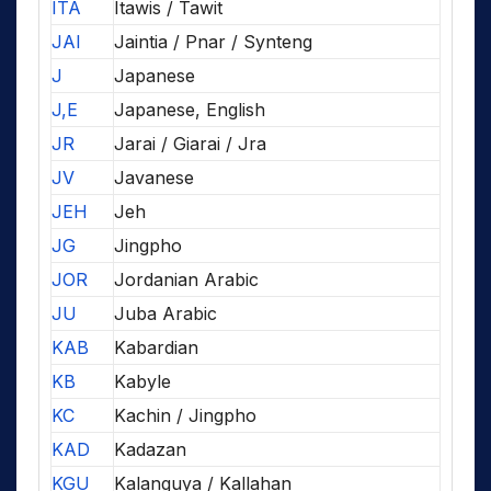
ITA
Itawis / Tawit
JAI
Jaintia / Pnar / Synteng
J
Japanese
J,E
Japanese, English
JR
Jarai / Giarai / Jra
JV
Javanese
JEH
Jeh
JG
Jingpho
JOR
Jordanian Arabic
JU
Juba Arabic
KAB
Kabardian
KB
Kabyle
KC
Kachin / Jingpho
KAD
Kadazan
KGU
Kalanguya / Kallahan