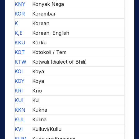
KNY
Konyak Naga
KOR
Korambar
K
Korean
K,E
Korean, English
KKU
Korku
KOT
Kotokoli / Tem
KTW
Kotwali (dialect of Bhili)
KOI
Koya
KOY
Koya
KRI
Krio
KUI
Kui
KKN
Kukna
KUL
Kulina
KVI
Kulluvi/Kullu
KUM
Kumaoni/Kumauni