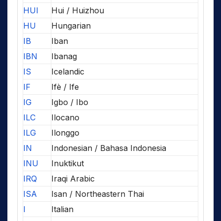
HUI
Hui / Huizhou
HU
Hungarian
IB
Iban
IBN
Ibanag
IS
Icelandic
IF
Ifè / Ife
IG
Igbo / Ibo
ILC
Ilocano
ILG
Ilonggo
IN
Indonesian / Bahasa Indonesia
INU
Inuktikut
IRQ
Iraqi Arabic
ISA
Isan / Northeastern Thai
I
Italian