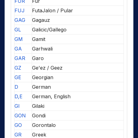
FUR
Fur
FUJ
FutaJalon / Pular
GAG
Gagauz
GL
Galicic/Gallego
GM
Gamit
GA
Garhwali
GAR
Garo
GZ
Ge'ez / Geez
GE
Georgian
D
German
D,E
German, English
GI
Gilaki
GON
Gondi
GO
Gorontalo
GR
Greek