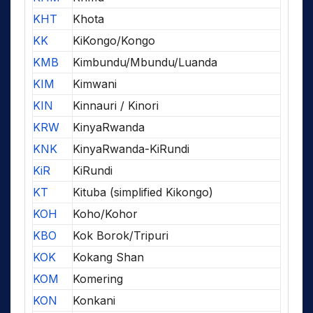
KHT
Khota
KK
KiKongo/Kongo
KMB
Kimbundu/Mbundu/Luanda
KIM
Kimwani
KIN
Kinnauri / Kinori
KRW
KinyaRwanda
KNK
KinyaRwanda-KiRundi
KiR
KiRundi
KT
Kituba (simplified Kikongo)
KOH
Koho/Kohor
KBO
Kok Borok/Tripuri
KOK
Kokang Shan
KOM
Komering
KON
Konkani