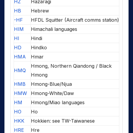
HZ
Hazaragi
HB
Hebrew
-HF
HFDL Squitter (Aircraft comms station)
HIM
Himachali languages
HI
Hindi
HD
Hindko
HMA
Hmar
Hmong, Northern Qiandong / Black
HMQ
Hmong
HMB
Hmong-Blue/Njua
HMW
Hmong-White/Daw
HM
Hmong/Miao languages
HO
Ho
HKK
Hokkien: see TW-Taiwanese
HRE
Hre