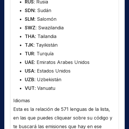
RUS
: Rusia
SDN
: Sudán
SLM
: Salomón
SWZ
: Swazilandia
THA
: Tailandia
TJK
: Tayikistán
TUR
: Turquía
UAE
: Emiratos Arabes Unidos
USA
: Estados Unidos
UZB
: Uzbekistán
VUT
: Vanuatu
Idiomas
Esta es la relación de 571 lenguas de la lista,
en las que puedes cliquear sobre su código y
te buscará las emisiones que hay en ese