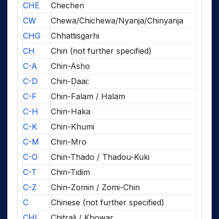
CHE
Chechen
CW
Chewa/Chichewa/Nyanja/Chinyanja
CHG
Chhattisgarhi
CH
Chin (not further specified)
C-A
Chin-Asho
C-D
Chin-Daai:
C-F
Chin-Falam / Halam
C-H
Chin-Haka
C-K
Chin-Khumi
C-M
Chin-Mro
C-O
Chin-Thado / Thadou-Kuki
C-T
Chin-Tidim
C-Z
Chin-Zomin / Zomi-Chin
C
Chinese (not further specified)
CHI
Chitrali / Khowar