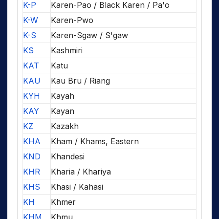
K-P
Karen-Pao / Black Karen / Pa'o
K-W
Karen-Pwo
K-S
Karen-Sgaw / S'gaw
KS
Kashmiri
KAT
Katu
KAU
Kau Bru / Riang
KYH
Kayah
KAY
Kayan
KZ
Kazakh
KHA
Kham / Khams, Eastern
KND
Khandesi
KHR
Kharia / Khariya
KHS
Khasi / Kahasi
KH
Khmer
KHM
Khmu