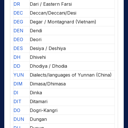
DR
Dari / Eastern Farsi
DEC
Deccan/Deccani/Desi
DEG
Degar / Montagnard (Vietnam)
DEN
Dendi
DEO
Deori
DES
Desiya / Deshiya
DH
Dhivehi
DD
Dhodiya / Dhodia
YUN
Dialects/languages of Yunnan (China)
DIM
Dimasa/Dhimasa
DI
Dinka
DIT
Ditamari
DO
Dogri-Kangri
DUN
Dungan