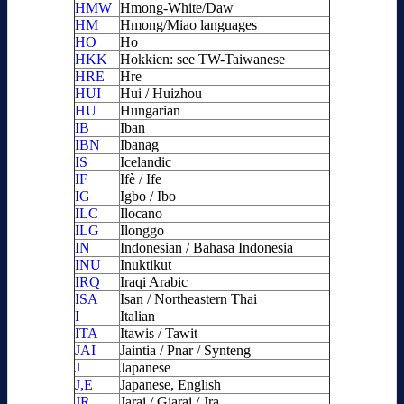
HMW
Hmong-White/Daw
HM
Hmong/Miao languages
HO
Ho
HKK
Hokkien: see TW-Taiwanese
HRE
Hre
HUI
Hui / Huizhou
HU
Hungarian
IB
Iban
IBN
Ibanag
IS
Icelandic
IF
Ifè / Ife
IG
Igbo / Ibo
ILC
Ilocano
ILG
Ilonggo
IN
Indonesian / Bahasa Indonesia
INU
Inuktikut
IRQ
Iraqi Arabic
ISA
Isan / Northeastern Thai
I
Italian
ITA
Itawis / Tawit
JAI
Jaintia / Pnar / Synteng
J
Japanese
J,E
Japanese, English
JR
Jarai / Giarai / Jra