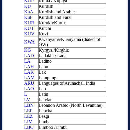
KUP
Kupia / Kupiya
KU
Kurdish
KuA
Kurdish and Arabic
KuF
Kurdish and Farsi
KUR
Kurukh/Kurux
KUT
Kutchi
KUV
Kuvi
Kwanyama/Kuanyama (dialect of
KWA
OW)
KG
Kyrgyz /Kirghiz
LAD
Ladakhi / Lada
LA
Ladino
LAH
Lahu
LAK
Lak
LAM
Lampung
ARU
Languages of Arunachal, India
LAO
Lao
L
Latin
LV
Latvian
LBN
Lebanon Arabic (North Levantine)
LEP
Lepcha
LEZ
Lezgi
LIM
Limba
LBO
Limboo /Limbu