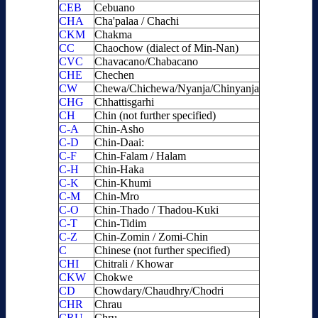
CEB
Cebuano
CHA
Cha'palaa / Chachi
CKM
Chakma
CC
Chaochow (dialect of Min-Nan)
CVC
Chavacano/Chabacano
CHE
Chechen
CW
Chewa/Chichewa/Nyanja/Chinyanja
CHG
Chhattisgarhi
CH
Chin (not further specified)
C-A
Chin-Asho
C-D
Chin-Daai:
C-F
Chin-Falam / Halam
C-H
Chin-Haka
C-K
Chin-Khumi
C-M
Chin-Mro
C-O
Chin-Thado / Thadou-Kuki
C-T
Chin-Tidim
C-Z
Chin-Zomin / Zomi-Chin
C
Chinese (not further specified)
CHI
Chitrali / Khowar
CKW
Chokwe
CD
Chowdary/Chaudhry/Chodri
CHR
Chrau
CRU
Chru