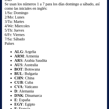
Se usan los números 1 a 7 para los días domingo a sábado, así
como las iniciales en inglés:
1/Su: Domingo
2/Mo: Lunes
3/Tu: Martes
4/We: Miercoles
5/Th: Jueves
6/Fr: Viernes
7/Sa: Sábado
Países
ALG
: Argelia
ARM
: Armenia
ARS
: Arabia Saudita
AUS
: Australia
BOT
: Botswana
BUL
: Bulgaria
CHN
: China
CUB
: Cuba
CVA
: Vaticano
D
: Alemania
DNK
: Dinamarca
E
: España
EGY
: Egipto
F
: Francia