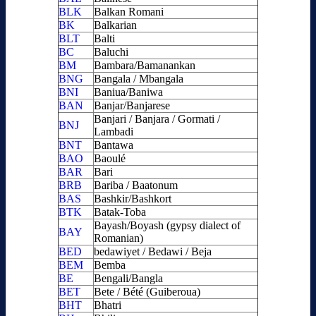
BLK
Balkan Romani
BK
Balkarian
BLT
Balti
BC
Baluchi
BM
Bambara/Bamanankan
BNG
Bangala / Mbangala
BNI
Baniua/Baniwa
BAN
Banjar/Banjarese
Banjari / Banjara / Gormati /
BNJ
Lambadi
BNT
Bantawa
BAO
Baoulé
BAR
Bari
BRB
Bariba / Baatonum
BAS
Bashkir/Bashkort
BTK
Batak-Toba
Bayash/Boyash (gypsy dialect of
BAY
Romanian)
BED
bedawiyet / Bedawi / Beja
BEM
Bemba
BE
Bengali/Bangla
BET
Bete / Bété (Guiberoua)
BHT
Bhatri