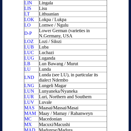
LIN
Lingala
LIS
Lisu
LT
Lithuanian
LOK
Lokpa / Lukpa
LO
Lomwe / Ngulu
Lower German (varieties in
D-P
N.Germany, USA
LOZ
Lozi / Silozi
LUB
Luba
LUC
Luchazi
LUG
Luganda
LB
Lun Bawang / Murut
LU
Lunda
Lunda (see LU), in particular its
LND
dialect Ndembo
LNG
Lungeli Magar
LUN
Lunyaneka/Nyaneka
LUR
Luri, Northern and Southern
LUV
Luvale
MAS
Maasai/Massai/Masai
MAM
Maay / Mamay / Rahanweyn
MC
Macedonian
MX
Macuxi/Macushi
MAD
Madurese/Madura