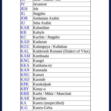
JV
Javanese
JEH
Jeh
JG
Jingpho
JOR
Jordanian Arabic
JU
Juba Arabic
KAB
Kabardian
KB
Kabyle
KC
Kachin / Jingpho
KAD
Kadazan
KGU
Kalanguya / Kallahan
KAL
Kalderash Romani (Dialect of Vlax)
KAM
Kambaata
KNG
Kangri
KKA
Kankana-ey
KAN
Kannada
KNU
Kanuri
KAO
Kaonde
KPK
Karakalpak
KRY
Karay-a
KRB
Karbi / Mikir / Manchati
KAR
Karelian
KA
Karen (unspecified)
K-G
Karen-Geba