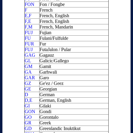
FON
Fon / Fongbe
F
French
E,F
French, English
F,E
French, English
F,M
French, Mandarin
FUJ
Fujian
FU
Fulani/Fulfulde
FUR
Fur
FUJ
FutaJalon / Pular
GAG
Gagauz
GL
Galicic/Gallego
GM
Gamit
GA
Garhwali
GAR
Garo
GZ
Ge'ez / Geez
GE
Georgian
D
German
D,E
German, English
GI
Gilaki
GON
Gondi
GO
Gorontalo
GR
Greek
GD
Greenlandic Inuktikut