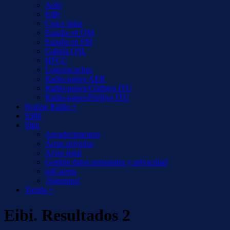
Aoki
EiBi
Cruce listas
España en OM
España en FM
Galería QSL
HFCC
Logs/escuchas
Radio-países AER
Radio-países/Códigos ITU
Radio-países/Prefijos ITU
Notizie Radio +
S500
Sitio
Agradecimientos
Áreas privadas
Aviso legal
Gestión datos personales y privacidad
miCuenta
¡Síguenos!
Tienda +
Eibi. Resultados 2