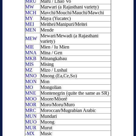
MRU
Maru / Lhao Vo
MW
Marwari (a Rajasthani variety)
MCH
Mavchi/Mouchi/Mauchi/Mawchi
MY
Maya (Yucatec)
MEI
Meithei/Manipuri/Meitei
MEN
Mende
Mewari/Mewadi (a Rajasthani
MEW
variety)
MIE
Mien / Iu Mien
MNA
Mina / Gen
MKB
Minangkabau
MIS
Mising
MZ
Mizo / Lushai
MNO
Mnong (Ea,Ce,So)
MON
Mon
MO
Mongolian
MNE
Montenegrin (quite the same as SR)
MOO
Moore/Mòoré
MOR
Moro/Moru/Muro
MRC
Moroccan/Mugrabian Arabic
MUN
Mundari
MUO
Muong
MUR
Murut
-MX
Music