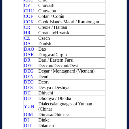
CV
Chuvash
CHU
Chuwabu
COF
Cofan / Cofán
COK
Cook Islands Maori / Rarotongan
CR
Creole / Haitian
HR
Croatian/Hrvatski
CZ
Czech
DA
Danish
DAO
Dao
DAR
Dargwa/Dargin
DR
Dari / Eastern Farsi
DEC
Deccan/Deccani/Desi
DEG
Degar / Montagnard (Vietnam)
DEN
Dendi
DEO
Deori
DES
Desiya / Deshiya
DH
Dhivehi
DD
Dhodiya / Dhodia
Dialects/languages of Yunnan
YUN
(China)
DIM
Dimasa/Dhimasa
DI
Dinka
DIT
Ditamari