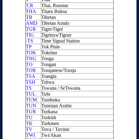
T,R
Thai, Russian
THA
Tharu Buksa
TB
Tibetan
AMD
Tibetan Amdo
TGR
Tigre/Tigré
TIG
Tigrinya/Tigray
-TS
Time Signal Station
TP
Tok Pisin
TOK
Tokelau
TNG
Tonga
TO
Tongan
TOR
Torajanese/Toraja
TSA
Tsangla
TSH
Tshwa
TS
Tswana / SeTswana
TUL
Tulu
TUM
Tumbuka
TUN
Tunisian Arabic
TUR
Turkana
TU
Turkish
TK
Turkmen
TV
Tuva / Tuvinic
TWI
Twi/Akan