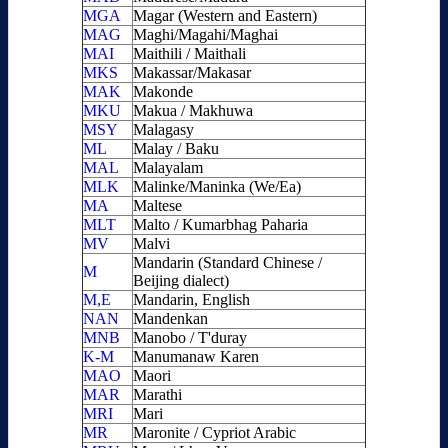
MGA
Magar (Western and Eastern)
MAG
Maghi/Magahi/Maghai
MAI
Maithili / Maithali
MKS
Makassar/Makasar
MAK
Makonde
MKU
Makua / Makhuwa
MSY
Malagasy
ML
Malay / Baku
MAL
Malayalam
MLK
Malinke/Maninka (We/Ea)
MA
Maltese
MLT
Malto / Kumarbhag Paharia
MV
Malvi
Mandarin (Standard Chinese /
M
Beijing dialect)
M,E
Mandarin, English
NAN
Mandenkan
MNB
Manobo / T'duray
K-M
Manumanaw Karen
MAO
Maori
MAR
Marathi
MRI
Mari
MR
Maronite / Cypriot Arabic