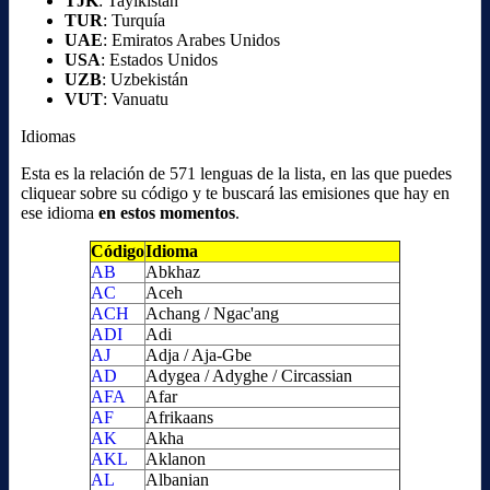
TJK
: Tayikistán
TUR
: Turquía
UAE
: Emiratos Arabes Unidos
USA
: Estados Unidos
UZB
: Uzbekistán
VUT
: Vanuatu
Idiomas
Esta es la relación de 571 lenguas de la lista, en las que puedes
cliquear sobre su código y te buscará las emisiones que hay en
ese idioma
en estos momentos
.
Código
Idioma
AB
Abkhaz
AC
Aceh
ACH
Achang / Ngac'ang
ADI
Adi
AJ
Adja / Aja-Gbe
AD
Adygea / Adyghe / Circassian
AFA
Afar
AF
Afrikaans
AK
Akha
AKL
Aklanon
AL
Albanian