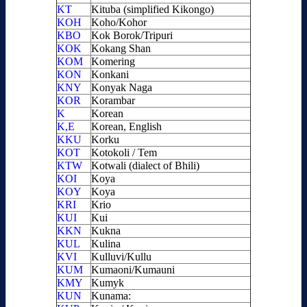
KT
Kituba (simplified Kikongo)
KOH
Koho/Kohor
KBO
Kok Borok/Tripuri
KOK
Kokang Shan
KOM
Komering
KON
Konkani
KNY
Konyak Naga
KOR
Korambar
K
Korean
K,E
Korean, English
KKU
Korku
KOT
Kotokoli / Tem
KTW
Kotwali (dialect of Bhili)
KOI
Koya
KOY
Koya
KRI
Krio
KUI
Kui
KKN
Kukna
KUL
Kulina
KVI
Kulluvi/Kullu
KUM
Kumaoni/Kumauni
KMY
Kumyk
KUN
Kunama: