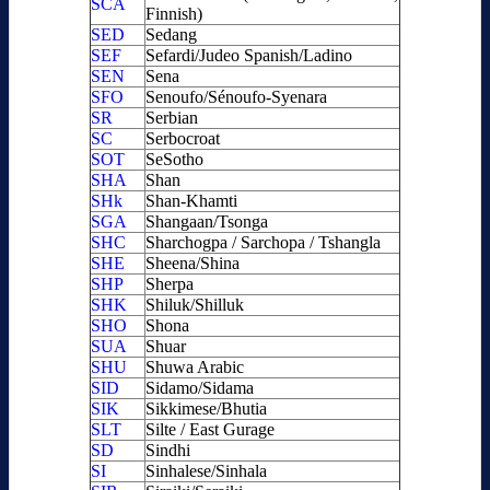
SCA
Finnish)
SED
Sedang
SEF
Sefardi/Judeo Spanish/Ladino
SEN
Sena
SFO
Senoufo/Sénoufo-Syenara
SR
Serbian
SC
Serbocroat
SOT
SeSotho
SHA
Shan
SHk
Shan-Khamti
SGA
Shangaan/Tsonga
SHC
Sharchogpa / Sarchopa / Tshangla
SHE
Sheena/Shina
SHP
Sherpa
SHK
Shiluk/Shilluk
SHO
Shona
SUA
Shuar
SHU
Shuwa Arabic
SID
Sidamo/Sidama
SIK
Sikkimese/Bhutia
SLT
Silte / East Gurage
SD
Sindhi
SI
Sinhalese/Sinhala