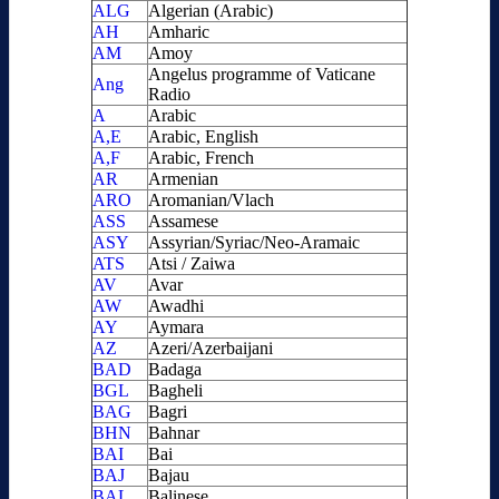
ALG
Algerian (Arabic)
AH
Amharic
AM
Amoy
Angelus programme of Vaticane
Ang
Radio
A
Arabic
A,E
Arabic, English
A,F
Arabic, French
AR
Armenian
ARO
Aromanian/Vlach
ASS
Assamese
ASY
Assyrian/Syriac/Neo-Aramaic
ATS
Atsi / Zaiwa
AV
Avar
AW
Awadhi
AY
Aymara
AZ
Azeri/Azerbaijani
BAD
Badaga
BGL
Bagheli
BAG
Bagri
BHN
Bahnar
BAI
Bai
BAJ
Bajau
BAL
Balinese