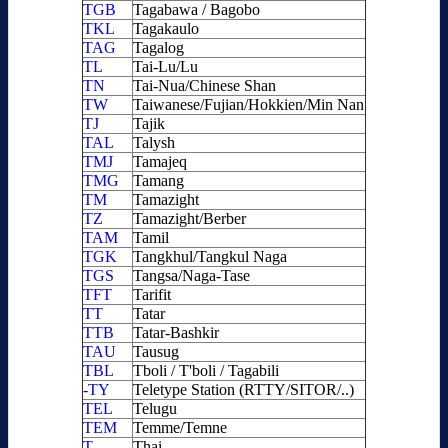
TGB
Tagabawa / Bagobo
TKL
Tagakaulo
TAG
Tagalog
TL
Tai-Lu/Lu
TN
Tai-Nua/Chinese Shan
TW
Taiwanese/Fujian/Hokkien/Min Nan
TJ
Tajik
TAL
Talysh
TMJ
Tamajeq
TMG
Tamang
TM
Tamazight
TZ
Tamazight/Berber
TAM
Tamil
TGK
Tangkhul/Tangkul Naga
TGS
Tangsa/Naga-Tase
TFT
Tarifit
TT
Tatar
TTB
Tatar-Bashkir
TAU
Tausug
TBL
Tboli / T'boli / Tagabili
-TY
Teletype Station (RTTY/SITOR/..)
TEL
Telugu
TEM
Temme/Temne
T
Thai