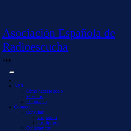
Saltar
al
contenido
Asociación Española de
Radioescucha
AER
AER
Cómo hacerse socio
Servicios
– Contactar
Contactar
Consultar
Un pedido
Un diploma
Contactar con