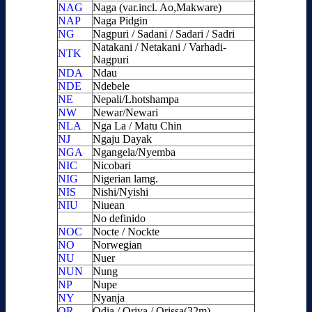
NAG
Naga (var.incl. Ao,Makware)
NAP
Naga Pidgin
NG
Nagpuri / Sadani / Sadari / Sadri
Natakani / Netakani / Varhadi-
NTK
Nagpuri
NDA
Ndau
NDE
Ndebele
NE
Nepali/Lhotshampa
NW
Newar/Newari
NLA
Nga La / Matu Chin
NJ
Ngaju Dayak
NGA
Ngangela/Nyemba
NIC
Nicobari
NIG
Nigerian lamg.
NIS
Nishi/Nyishi
NIU
Niuean
No definido
NOC
Nocte / Nockte
NO
Norwegian
NU
Nuer
NUN
Nung
NP
Nupe
NY
Nyanja
OR
Odia / Oriya / Orissa(32m)