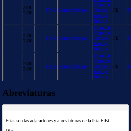
(Standard
2130-
TWN
Sound of Hope
Chinese /
FE
T
2200
Beijing
dialect)
Mandarin
(Standard
2200-
TWN
Sound of Hope
Chinese /
FE
T
2300
Beijing
dialect)
Mandarin
(Standard
2300-
TWN
Sound of Hope
Chinese /
FE
T
2400
Beijing
dialect)
Abreviaturas
Estas son las aclaraciones y abreviatruras de la lista EiBi
Días