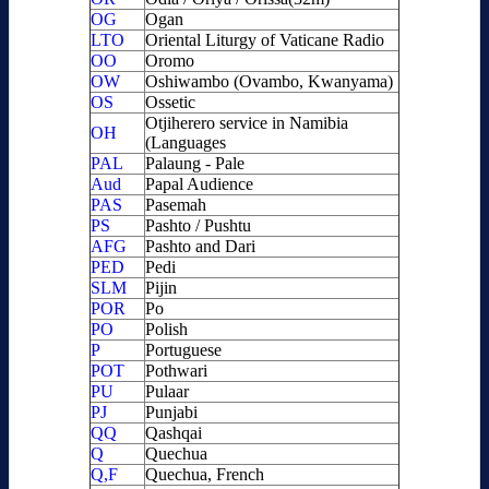
OG
Ogan
LTO
Oriental Liturgy of Vaticane Radio
OO
Oromo
OW
Oshiwambo (Ovambo, Kwanyama)
OS
Ossetic
Otjiherero service in Namibia
OH
(Languages
PAL
Palaung - Pale
Aud
Papal Audience
PAS
Pasemah
PS
Pashto / Pushtu
AFG
Pashto and Dari
PED
Pedi
SLM
Pijin
POR
Po
PO
Polish
P
Portuguese
POT
Pothwari
PU
Pulaar
PJ
Punjabi
QQ
Qashqai
Q
Quechua
Q,F
Quechua, French