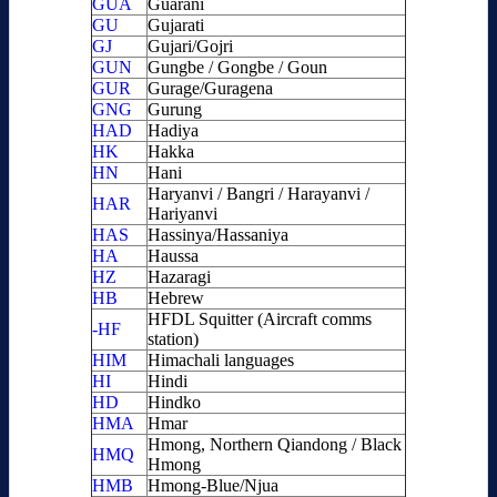
GUA
Guaraní
GU
Gujarati
GJ
Gujari/Gojri
GUN
Gungbe / Gongbe / Goun
GUR
Gurage/Guragena
GNG
Gurung
HAD
Hadiya
HK
Hakka
HN
Hani
Haryanvi / Bangri / Harayanvi /
HAR
Hariyanvi
HAS
Hassinya/Hassaniya
HA
Haussa
HZ
Hazaragi
HB
Hebrew
HFDL Squitter (Aircraft comms
-HF
station)
HIM
Himachali languages
HI
Hindi
HD
Hindko
HMA
Hmar
Hmong, Northern Qiandong / Black
HMQ
Hmong
HMB
Hmong-Blue/Njua