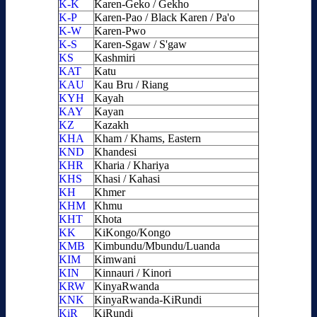
K-K
Karen-Geko / Gekho
K-P
Karen-Pao / Black Karen / Pa'o
K-W
Karen-Pwo
K-S
Karen-Sgaw / S'gaw
KS
Kashmiri
KAT
Katu
KAU
Kau Bru / Riang
KYH
Kayah
KAY
Kayan
KZ
Kazakh
KHA
Kham / Khams, Eastern
KND
Khandesi
KHR
Kharia / Khariya
KHS
Khasi / Kahasi
KH
Khmer
KHM
Khmu
KHT
Khota
KK
KiKongo/Kongo
KMB
Kimbundu/Mbundu/Luanda
KIM
Kimwani
KIN
Kinnauri / Kinori
KRW
KinyaRwanda
KNK
KinyaRwanda-KiRundi
KiR
KiRundi