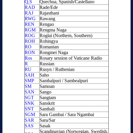
Q,S
Quechua, Spanish/Castellano
RAD
Rade/Ede
RAJ
Rajasthani
RWG
Rawang
REN
Rengao
RGM
Rengma Naga
ROG
Roglai (Northern, Southern)
ROH
Rohingya
RO
Romanian
RON
Rongmei Naga
Ros
Rosary session of Vaticane Radio
R
Russian
RU
Rusyn / Ruthenian
SAH
Saho
SMP
Sambalpuri / Sambealpuri
SM
Samoan
SAN
Sango
SGT
Sangtam
SNK
Sanskrit
SNT
Santhali
SGM
Sara Gambai / Sara Ngambai
SAR
Sara/Sar
SAS
Sasak
Scandinavian (Norwegian, Swedish,