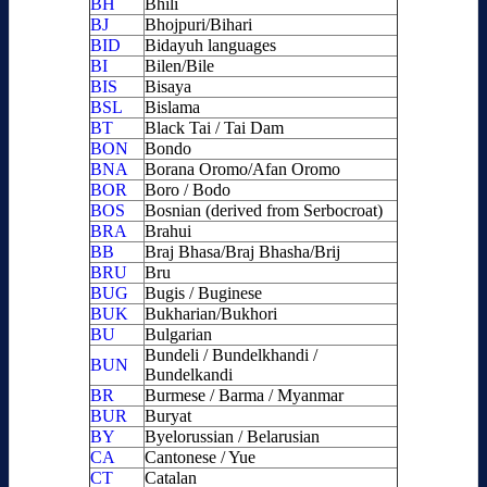
BH
Bhili
BJ
Bhojpuri/Bihari
BID
Bidayuh languages
BI
Bilen/Bile
BIS
Bisaya
BSL
Bislama
BT
Black Tai / Tai Dam
BON
Bondo
BNA
Borana Oromo/Afan Oromo
BOR
Boro / Bodo
BOS
Bosnian (derived from Serbocroat)
BRA
Brahui
BB
Braj Bhasa/Braj Bhasha/Brij
BRU
Bru
BUG
Bugis / Buginese
BUK
Bukharian/Bukhori
BU
Bulgarian
Bundeli / Bundelkhandi /
BUN
Bundelkandi
BR
Burmese / Barma / Myanmar
BUR
Buryat
BY
Byelorussian / Belarusian
CA
Cantonese / Yue
CT
Catalan