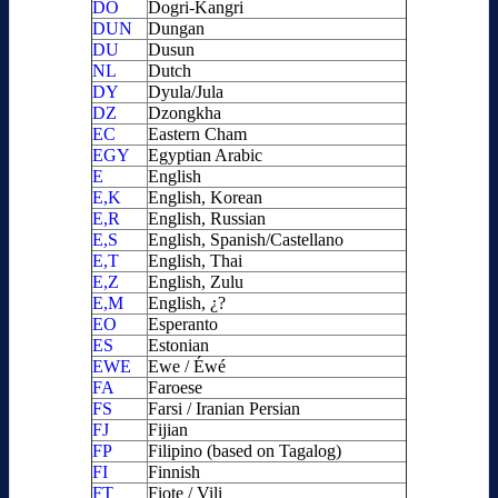
DO
Dogri-Kangri
DUN
Dungan
DU
Dusun
NL
Dutch
DY
Dyula/Jula
DZ
Dzongkha
EC
Eastern Cham
EGY
Egyptian Arabic
E
English
E,K
English, Korean
E,R
English, Russian
E,S
English, Spanish/Castellano
E,T
English, Thai
E,Z
English, Zulu
E,M
English, ¿?
EO
Esperanto
ES
Estonian
EWE
Ewe / Éwé
FA
Faroese
FS
Farsi / Iranian Persian
FJ
Fijian
FP
Filipino (based on Tagalog)
FI
Finnish
FT
Fiote / Vili