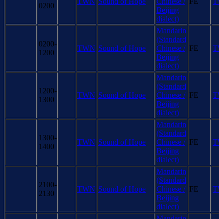
TWN
Sound of Hope
Chinese /
FE
T
0200
Beijing
dialect)
Mandarin
(Standard
0200-
TWN
Sound of Hope
Chinese /
FE
T
1200
Beijing
dialect)
Mandarin
(Standard
1200-
TWN
Sound of Hope
Chinese /
FE
T
1300
Beijing
dialect)
Mandarin
(Standard
1300-
TWN
Sound of Hope
Chinese /
FE
T
1400
Beijing
dialect)
Mandarin
(Standard
2100-
TWN
Sound of Hope
Chinese /
FE
T
2130
Beijing
dialect)
Mandarin