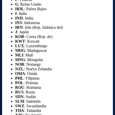
G
: Reino Unido
HOL
: Países Bajos
I
: Italia
IND
: India
INS
: Indonesia
IRN
: Irán (Rep. Islámica del)
J
: Japón
KOR
: Corea (Rep. de)
KWT
: Kuwait
LUX
: Luxemburgo
MDG
: Madagascar
MLI
: Malí
MNG
: Mongolia
NOR
: Noruega
NZL
: Nueva Zelandia
OMA
: Omán
PHL
: Filipinas
POL
: Polonia
ROU
: Rumania
RUS
: Rusia
SDN
: Sudán
SLM
: Salomón
SWZ
: Swazilandia
THA
: Tailandia