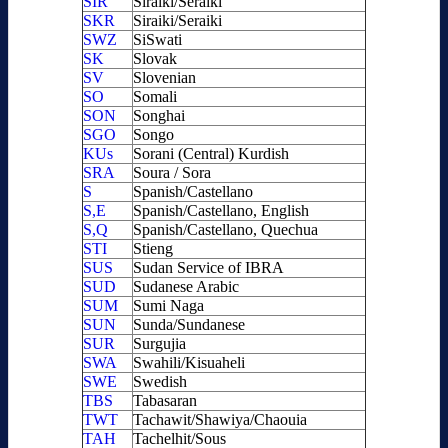
SIR
Siraiki/Seraiki
SKR
Siraiki/Seraiki
SWZ
SiSwati
SK
Slovak
SV
Slovenian
SO
Somali
SON
Songhai
SGO
Songo
KUs
Sorani (Central) Kurdish
SRA
Soura / Sora
S
Spanish/Castellano
S,E
Spanish/Castellano, English
S,Q
Spanish/Castellano, Quechua
STI
Stieng
SUS
Sudan Service of IBRA
SUD
Sudanese Arabic
SUM
Sumi Naga
SUN
Sunda/Sundanese
SUR
Surgujia
SWA
Swahili/Kisuaheli
SWE
Swedish
TBS
Tabasaran
TWT
Tachawit/Shawiya/Chaouia
TAH
Tachelhit/Sous