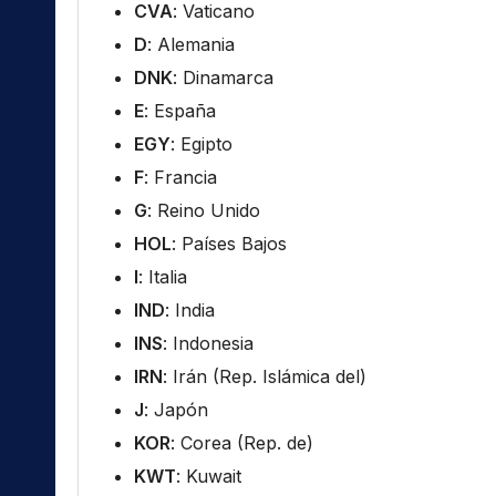
CVA
: Vaticano
D
: Alemania
DNK
: Dinamarca
E
: España
EGY
: Egipto
F
: Francia
G
: Reino Unido
HOL
: Países Bajos
I
: Italia
IND
: India
INS
: Indonesia
IRN
: Irán (Rep. Islámica del)
J
: Japón
KOR
: Corea (Rep. de)
KWT
: Kuwait