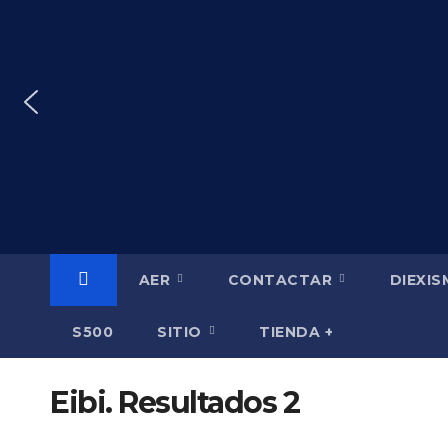
Saltar
al
contenido
AER
CONTACTAR
DIEXI
S500
SITIO
TIENDA +
Eibi. Resultados 2