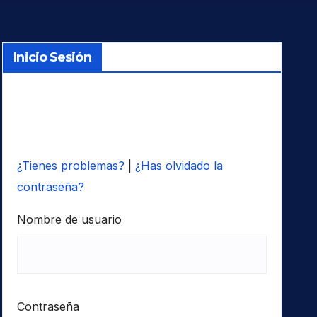
Inicio Sesión
¿Tienes problemas?
|
¿Has olvidado la
contraseña?
Nombre de usuario
Contraseña