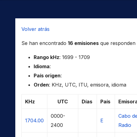
Volver atrás
Se han encontrado
16 emisiones
que responden a 
Rango kHz
: 1699 - 1709
Idioma
:
País origen
:
Orden
: KHz, UTC, ITU, emisora, idioma
KHz
UTC
Días
País
Emisor
0000-
Cabo de
1704.00
E
2400
Radio