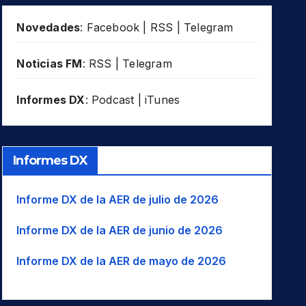
Novedades
:
Facebook
|
RSS
|
Telegram
Noticias FM
:
RSS
|
Telegram
Informes DX
:
Podcast
|
iTunes
Informes DX
Informe DX de la AER de julio de 2026
Informe DX de la AER de junio de 2026
Informe DX de la AER de mayo de 2026