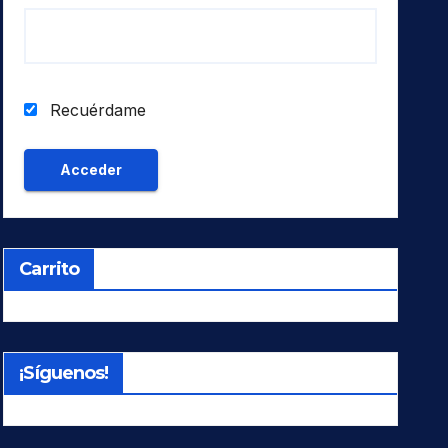
Recuérdame
Carrito
¡Síguenos!