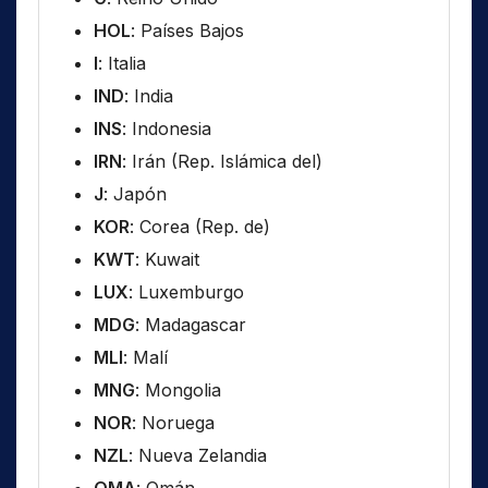
HOL
: Países Bajos
I
: Italia
IND
: India
INS
: Indonesia
IRN
: Irán (Rep. Islámica del)
J
: Japón
KOR
: Corea (Rep. de)
KWT
: Kuwait
LUX
: Luxemburgo
MDG
: Madagascar
MLI
: Malí
MNG
: Mongolia
NOR
: Noruega
NZL
: Nueva Zelandia