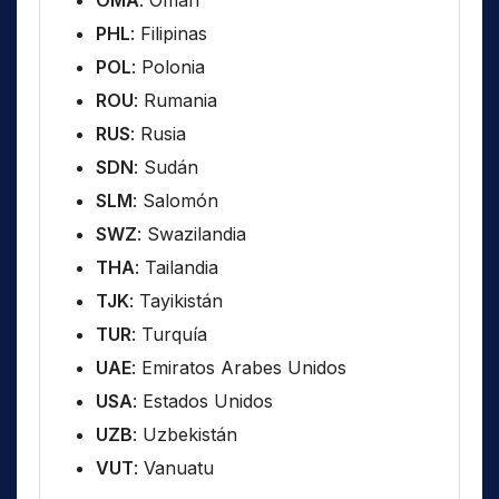
OMA
: Omán
PHL
: Filipinas
POL
: Polonia
ROU
: Rumania
RUS
: Rusia
SDN
: Sudán
SLM
: Salomón
SWZ
: Swazilandia
THA
: Tailandia
TJK
: Tayikistán
TUR
: Turquía
UAE
: Emiratos Arabes Unidos
USA
: Estados Unidos
UZB
: Uzbekistán
VUT
: Vanuatu