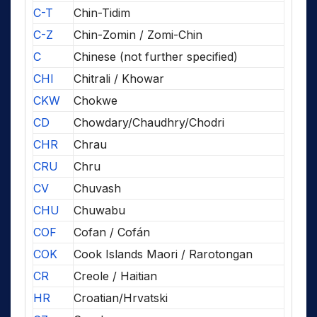
C-T
Chin-Tidim
C-Z
Chin-Zomin / Zomi-Chin
C
Chinese (not further specified)
CHI
Chitrali / Khowar
CKW
Chokwe
CD
Chowdary/Chaudhry/Chodri
CHR
Chrau
CRU
Chru
CV
Chuvash
CHU
Chuwabu
COF
Cofan / Cofán
COK
Cook Islands Maori / Rarotongan
CR
Creole / Haitian
HR
Croatian/Hrvatski