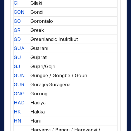
GI
Gilaki
GON
Gondi
GO
Gorontalo
GR
Greek
GD
Greenlandic Inuktikut
GUA
Guaraní
GU
Gujarati
GJ
Gujari/Gojri
GUN
Gungbe / Gongbe / Goun
GUR
Gurage/Guragena
GNG
Gurung
HAD
Hadiya
HK
Hakka
HN
Hani
Haryanvi / Bangri / Harayanvi /