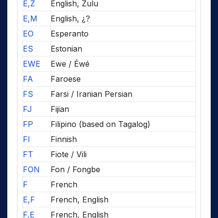
E,Z
English, Zulu
E,M
English, ¿?
EO
Esperanto
ES
Estonian
EWE
Ewe / Éwé
FA
Faroese
FS
Farsi / Iranian Persian
FJ
Fijian
FP
Filipino (based on Tagalog)
FI
Finnish
FT
Fiote / Vili
FON
Fon / Fongbe
F
French
E,F
French, English
F,E
French, English