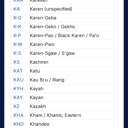
KAR
Karelian
KA
Karen (unspecified)
K-G
Karen-Geba
K-K
Karen-Geko / Gekho
K-P
Karen-Pao / Black Karen / Pa'o
K-W
Karen-Pwo
K-S
Karen-Sgaw / S'gaw
KS
Kashmiri
KAT
Katu
KAU
Kau Bru / Riang
KYH
Kayah
KAY
Kayan
KZ
Kazakh
KHA
Kham / Khams, Eastern
KND
Khandesi