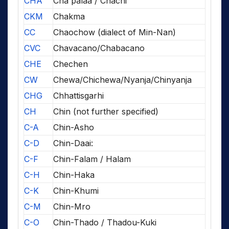
CHA
Cha'palaa / Chachi
CKM
Chakma
CC
Chaochow (dialect of Min-Nan)
CVC
Chavacano/Chabacano
CHE
Chechen
CW
Chewa/Chichewa/Nyanja/Chinyanja
CHG
Chhattisgarhi
CH
Chin (not further specified)
C-A
Chin-Asho
C-D
Chin-Daai:
C-F
Chin-Falam / Halam
C-H
Chin-Haka
C-K
Chin-Khumi
C-M
Chin-Mro
C-O
Chin-Thado / Thadou-Kuki