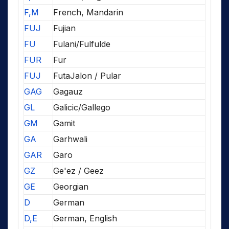
F,M
French, Mandarin
FUJ
Fujian
FU
Fulani/Fulfulde
FUR
Fur
FUJ
FutaJalon / Pular
GAG
Gagauz
GL
Galicic/Gallego
GM
Gamit
GA
Garhwali
GAR
Garo
GZ
Ge'ez / Geez
GE
Georgian
D
German
D,E
German, English