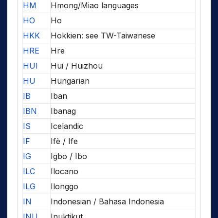
HM
Hmong/Miao languages
HO
Ho
HKK
Hokkien: see TW-Taiwanese
HRE
Hre
HUI
Hui / Huizhou
HU
Hungarian
IB
Iban
IBN
Ibanag
IS
Icelandic
IF
Ifè / Ife
IG
Igbo / Ibo
ILC
Ilocano
ILG
Ilonggo
IN
Indonesian / Bahasa Indonesia
INU
Inuktikut