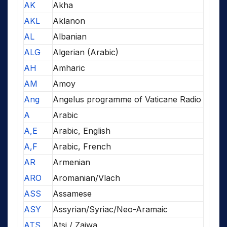
AK
Akha
AKL
Aklanon
AL
Albanian
ALG
Algerian (Arabic)
AH
Amharic
AM
Amoy
Ang
Angelus programme of Vaticane Radio
A
Arabic
A,E
Arabic, English
A,F
Arabic, French
AR
Armenian
ARO
Aromanian/Vlach
ASS
Assamese
ASY
Assyrian/Syriac/Neo-Aramaic
ATS
Atsi / Zaiwa