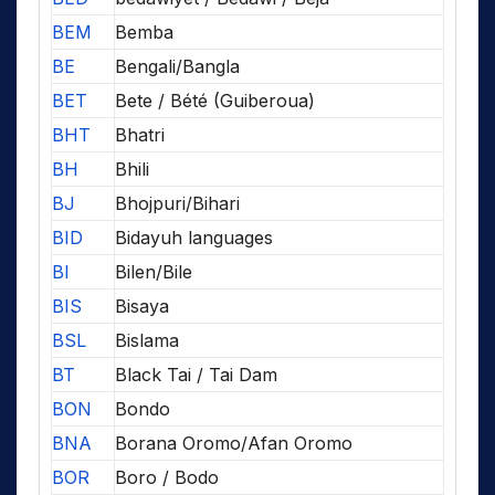
BEM
Bemba
BE
Bengali/Bangla
BET
Bete / Bété (Guiberoua)
BHT
Bhatri
BH
Bhili
BJ
Bhojpuri/Bihari
BID
Bidayuh languages
BI
Bilen/Bile
BIS
Bisaya
BSL
Bislama
BT
Black Tai / Tai Dam
BON
Bondo
BNA
Borana Oromo/Afan Oromo
BOR
Boro / Bodo