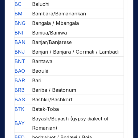
BC
Baluchi
BM
Bambara/Bamanankan
BNG
Bangala / Mbangala
BNI
Baniua/Baniwa
BAN
Banjar/Banjarese
BNJ
Banjari / Banjara / Gormati / Lambadi
BNT
Bantawa
BAO
Baoulé
BAR
Bari
BRB
Bariba / Baatonum
BAS
Bashkir/Bashkort
BTK
Batak-Toba
Bayash/Boyash (gypsy dialect of
BAY
Romanian)
BED
bedawiyet / Bedawi / Beja