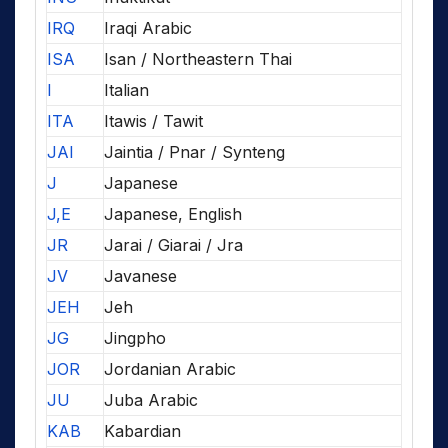
IRQ
Iraqi Arabic
ISA
Isan / Northeastern Thai
I
Italian
ITA
Itawis / Tawit
JAI
Jaintia / Pnar / Synteng
J
Japanese
J,E
Japanese, English
JR
Jarai / Giarai / Jra
JV
Javanese
JEH
Jeh
JG
Jingpho
JOR
Jordanian Arabic
JU
Juba Arabic
KAB
Kabardian