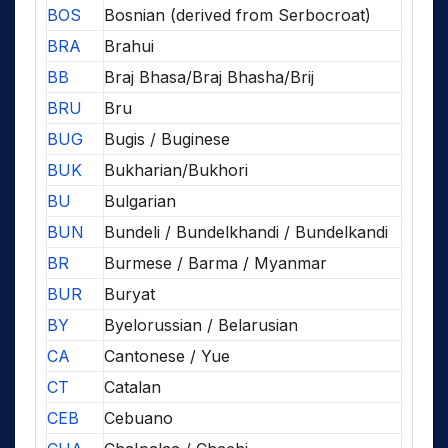
BOS
Bosnian (derived from Serbocroat)
BRA
Brahui
BB
Braj Bhasa/Braj Bhasha/Brij
BRU
Bru
BUG
Bugis / Buginese
BUK
Bukharian/Bukhori
BU
Bulgarian
BUN
Bundeli / Bundelkhandi / Bundelkandi
BR
Burmese / Barma / Myanmar
BUR
Buryat
BY
Byelorussian / Belarusian
CA
Cantonese / Yue
CT
Catalan
CEB
Cebuano