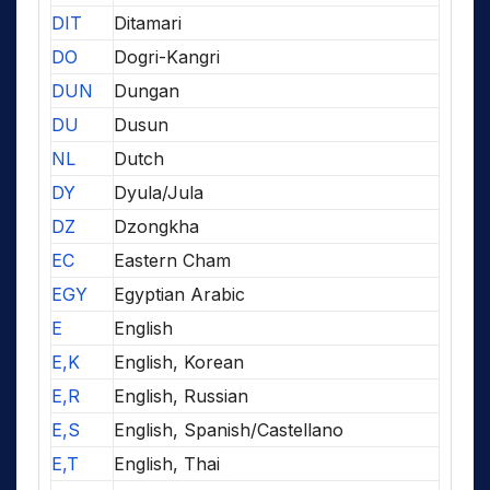
DIT
Ditamari
DO
Dogri-Kangri
DUN
Dungan
DU
Dusun
NL
Dutch
DY
Dyula/Jula
DZ
Dzongkha
EC
Eastern Cham
EGY
Egyptian Arabic
E
English
E,K
English, Korean
E,R
English, Russian
E,S
English, Spanish/Castellano
E,T
English, Thai