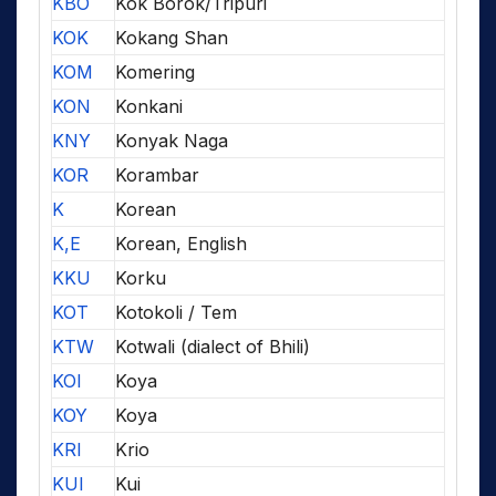
KBO
Kok Borok/Tripuri
KOK
Kokang Shan
KOM
Komering
KON
Konkani
KNY
Konyak Naga
KOR
Korambar
K
Korean
K,E
Korean, English
KKU
Korku
KOT
Kotokoli / Tem
KTW
Kotwali (dialect of Bhili)
KOI
Koya
KOY
Koya
KRI
Krio
KUI
Kui