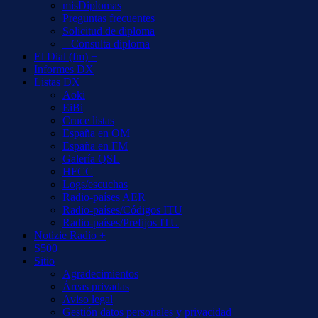
misDiplomas
Preguntas frecuentes
Solicitud de diploma
– Consulta diploma
El Dial (fm) +
Informes DX
Listas DX
Aoki
EiBi
Cruce listas
España en OM
España en FM
Galería QSL
HFCC
Logs/escuchas
Radio-países AER
Radio-países/Códigos ITU
Radio-países/Prefijos ITU
Notizie Radio +
S500
Sitio
Agradecimientos
Áreas privadas
Aviso legal
Gestión datos personales y privacidad