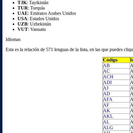
TJK
: Tayikistán
TUR
: Turquía
UAE
: Emiratos Arabes Unidos
USA
: Estados Unidos
UZB
: Uzbekistán
VUT
: Vanuatu
Idiomas
Esta es la relación de 571 lenguas de la lista, en las que puedes cl
Código
I
AB
A
AC
A
ACH
A
ADI
A
AJ
A
AD
A
AFA
A
AF
A
AK
A
AKL
A
AL
A
ALG
A