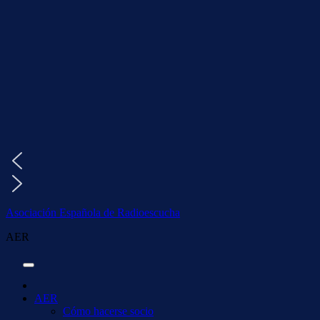
Saltar
al
contenido
Asociación Española de Radioescucha
AER
AER
Cómo hacerse socio