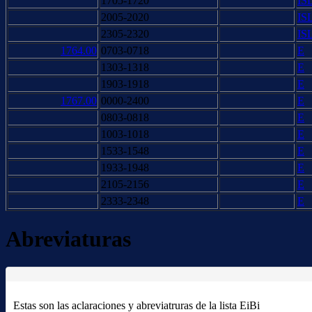
1705-1720
IS
2005-2020
IS
2305-2320
IS
1764.00
0703-0718
E
1303-1318
E
1903-1918
E
1767.00
0000-2400
E
0803-0818
E
1003-1018
E
1533-1548
E
1933-1948
E
2105-2156
E
2333-2348
E
Abreviaturas
Estas son las aclaraciones y abreviatruras de la lista EiBi