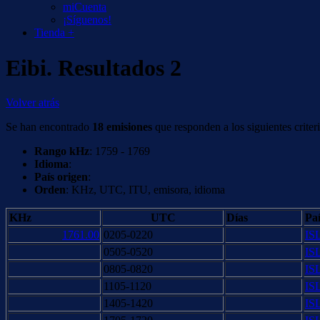
miCuenta
¡Síguenos!
Tienda +
Eibi. Resultados 2
Volver atrás
Se han encontrado
18 emisiones
que responden a los siguientes criteri
Rango kHz
: 1759 - 1769
Idioma
:
País origen
:
Orden
: KHz, UTC, ITU, emisora, idioma
KHz
UTC
Días
Paí
1761.00
0205-0220
IS
0505-0520
IS
0805-0820
IS
1105-1120
IS
1405-1420
IS