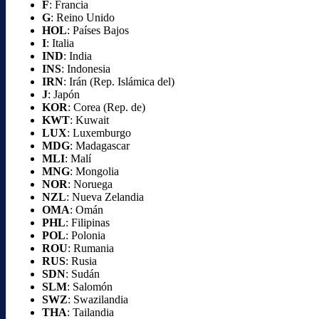
F
: Francia
G
: Reino Unido
HOL
: Países Bajos
I
: Italia
IND
: India
INS
: Indonesia
IRN
: Irán (Rep. Islámica del)
J
: Japón
KOR
: Corea (Rep. de)
KWT
: Kuwait
LUX
: Luxemburgo
MDG
: Madagascar
MLI
: Malí
MNG
: Mongolia
NOR
: Noruega
NZL
: Nueva Zelandia
OMA
: Omán
PHL
: Filipinas
POL
: Polonia
ROU
: Rumania
RUS
: Rusia
SDN
: Sudán
SLM
: Salomón
SWZ
: Swazilandia
THA
: Tailandia