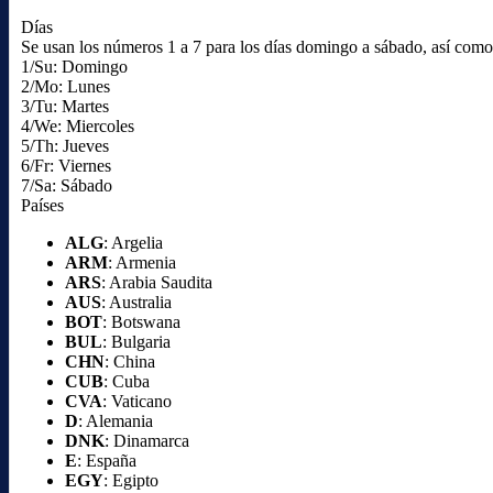
Días
Se usan los números 1 a 7 para los días domingo a sábado, así como l
1/Su: Domingo
2/Mo: Lunes
3/Tu: Martes
4/We: Miercoles
5/Th: Jueves
6/Fr: Viernes
7/Sa: Sábado
Países
ALG
: Argelia
ARM
: Armenia
ARS
: Arabia Saudita
AUS
: Australia
BOT
: Botswana
BUL
: Bulgaria
CHN
: China
CUB
: Cuba
CVA
: Vaticano
D
: Alemania
DNK
: Dinamarca
E
: España
EGY
: Egipto