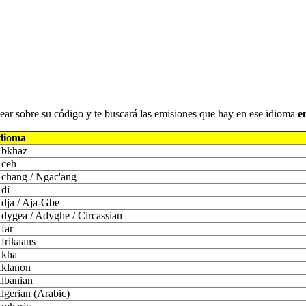
iquear sobre su código y te buscará las emisiones que hay en ese idioma
e
dioma
bkhaz
ceh
chang / Ngac'ang
di
dja / Aja-Gbe
dygea / Adyghe / Circassian
far
frikaans
kha
klanon
lbanian
lgerian (Arabic)