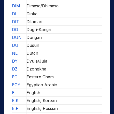
DIM
Dimasa/Dhimasa
DI
Dinka
DIT
Ditamari
DO
Dogri-Kangri
DUN
Dungan
DU
Dusun
NL
Dutch
DY
Dyula/Jula
DZ
Dzongkha
EC
Eastern Cham
EGY
Egyptian Arabic
E
English
E,K
English, Korean
E,R
English, Russian