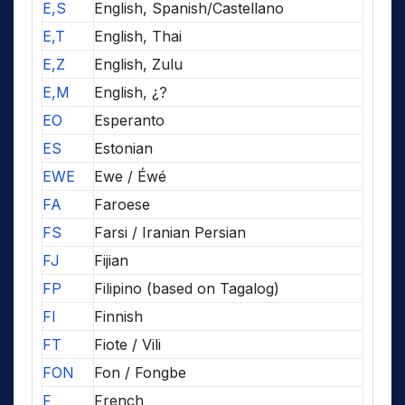
E,S
English, Spanish/Castellano
E,T
English, Thai
E,Z
English, Zulu
E,M
English, ¿?
EO
Esperanto
ES
Estonian
EWE
Ewe / Éwé
FA
Faroese
FS
Farsi / Iranian Persian
FJ
Fijian
FP
Filipino (based on Tagalog)
FI
Finnish
FT
Fiote / Vili
FON
Fon / Fongbe
F
French