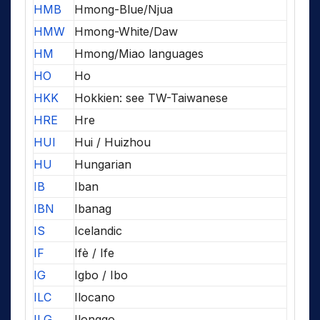
HMB
Hmong-Blue/Njua
HMW
Hmong-White/Daw
HM
Hmong/Miao languages
HO
Ho
HKK
Hokkien: see TW-Taiwanese
HRE
Hre
HUI
Hui / Huizhou
HU
Hungarian
IB
Iban
IBN
Ibanag
IS
Icelandic
IF
Ifè / Ife
IG
Igbo / Ibo
ILC
Ilocano
ILG
Ilonggo