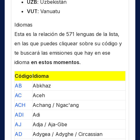
UZB
: Uzbekistán
VUT
: Vanuatu
Idiomas
Esta es la relación de 571 lenguas de la lista,
en las que puedes cliquear sobre su código y
te buscará las emisiones que hay en ese
idioma
en estos momentos
.
Código
Idioma
AB
Abkhaz
AC
Aceh
ACH
Achang / Ngac'ang
ADI
Adi
AJ
Adja / Aja-Gbe
AD
Adygea / Adyghe / Circassian