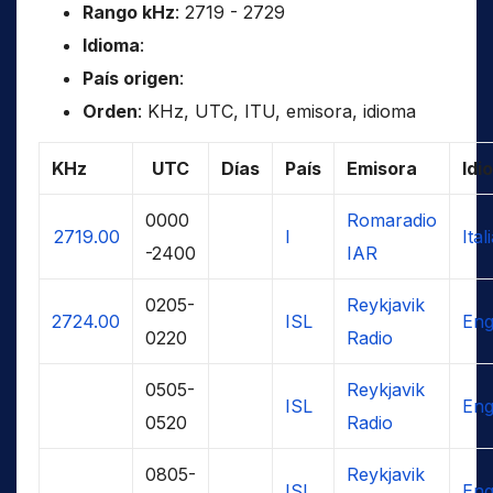
Rango kHz
: 2719 - 2729
Idioma
:
País origen
:
Orden
: KHz, UTC, ITU, emisora, idioma
KHz
UTC
Días
País
Emisora
Idi
0000
Romaradio
2719.00
I
Ital
-2400
IAR
0205-
Reykjavik
2724.00
ISL
Eng
0220
Radio
0505-
Reykjavik
ISL
Eng
0520
Radio
0805-
Reykjavik
ISL
Eng