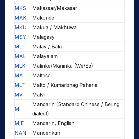
MKS
Makassar/Makasar
MAK
Makonde
MKU
Makua / Makhuwa
MSY
Malagasy
ML
Malay / Baku
MAL
Malayalam
MLK
Malinke/Maninka (We/Ea)
MA
Maltese
MLT
Malto / Kumarbhag Paharia
MV
Malvi
Mandarin (Standard Chinese / Beijing
M
dialect)
M,E
Mandarin, English
NAN
Mandenkan