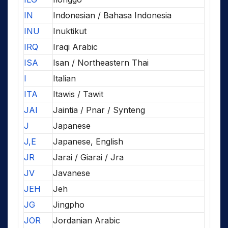
IN
Indonesian / Bahasa Indonesia
INU
Inuktikut
IRQ
Iraqi Arabic
ISA
Isan / Northeastern Thai
I
Italian
ITA
Itawis / Tawit
JAI
Jaintia / Pnar / Synteng
J
Japanese
J,E
Japanese, English
JR
Jarai / Giarai / Jra
JV
Javanese
JEH
Jeh
JG
Jingpho
JOR
Jordanian Arabic