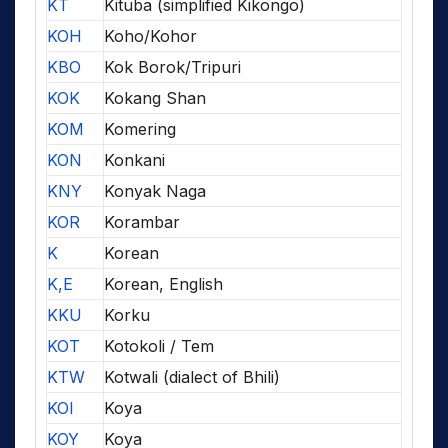
KT
Kituba (simplified Kikongo)
KOH
Koho/Kohor
KBO
Kok Borok/Tripuri
KOK
Kokang Shan
KOM
Komering
KON
Konkani
KNY
Konyak Naga
KOR
Korambar
K
Korean
K,E
Korean, English
KKU
Korku
KOT
Kotokoli / Tem
KTW
Kotwali (dialect of Bhili)
KOI
Koya
KOY
Koya