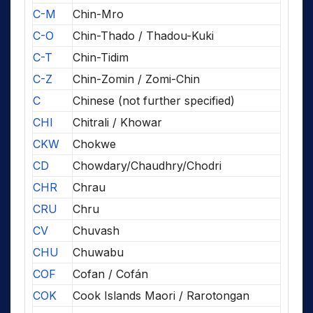
C-M
Chin-Mro
C-O
Chin-Thado / Thadou-Kuki
C-T
Chin-Tidim
C-Z
Chin-Zomin / Zomi-Chin
C
Chinese (not further specified)
CHI
Chitrali / Khowar
CKW
Chokwe
CD
Chowdary/Chaudhry/Chodri
CHR
Chrau
CRU
Chru
CV
Chuvash
CHU
Chuwabu
COF
Cofan / Cofán
COK
Cook Islands Maori / Rarotongan