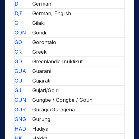
D
German
D,E
German, English
GI
Gilaki
GON
Gondi
GO
Gorontalo
GR
Greek
GD
Greenlandic Inuktikut
GUA
Guaraní
GU
Gujarati
GJ
Gujari/Gojri
GUN
Gungbe / Gongbe / Goun
GUR
Gurage/Guragena
GNG
Gurung
HAD
Hadiya
HK
Hakka