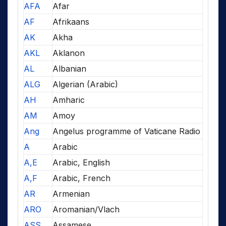
AFA
Afar
AF
Afrikaans
AK
Akha
AKL
Aklanon
AL
Albanian
ALG
Algerian (Arabic)
AH
Amharic
AM
Amoy
Ang
Angelus programme of Vaticane Radio
A
Arabic
A,E
Arabic, English
A,F
Arabic, French
AR
Armenian
ARO
Aromanian/Vlach
ASS
Assamese