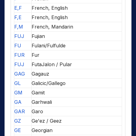
E,F
French, English
F,E
French, English
F,M
French, Mandarin
FUJ
Fujian
FU
Fulani/Fulfulde
FUR
Fur
FUJ
FutaJalon / Pular
GAG
Gagauz
GL
Galicic/Gallego
GM
Gamit
GA
Garhwali
GAR
Garo
GZ
Ge'ez / Geez
GE
Georgian