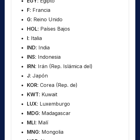
EGY
: Egipto
F
: Francia
G
: Reino Unido
HOL
: Países Bajos
I
: Italia
IND
: India
INS
: Indonesia
IRN
: Irán (Rep. Islámica del)
J
: Japón
KOR
: Corea (Rep. de)
KWT
: Kuwait
LUX
: Luxemburgo
MDG
: Madagascar
MLI
: Malí
MNG
: Mongolia