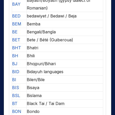
Bayash/Boyash (gypsy dialect of
BAY
Romanian)
BED
bedawiyet / Bedawi / Beja
BEM
Bemba
BE
Bengali/Bangla
BET
Bete / Bété (Guiberoua)
BHT
Bhatri
BH
Bhili
BJ
Bhojpuri/Bihari
BID
Bidayuh languages
BI
Bilen/Bile
BIS
Bisaya
BSL
Bislama
BT
Black Tai / Tai Dam
BON
Bondo