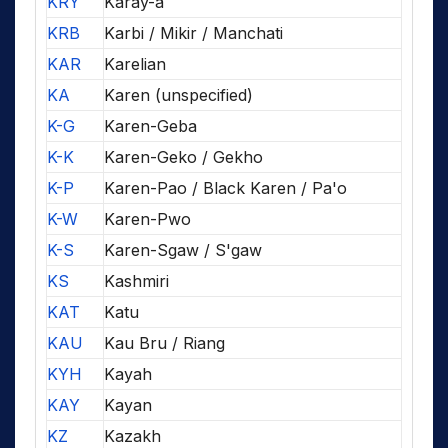
KRY
Karay-a
KRB
Karbi / Mikir / Manchati
KAR
Karelian
KA
Karen (unspecified)
K-G
Karen-Geba
K-K
Karen-Geko / Gekho
K-P
Karen-Pao / Black Karen / Pa'o
K-W
Karen-Pwo
K-S
Karen-Sgaw / S'gaw
KS
Kashmiri
KAT
Katu
KAU
Kau Bru / Riang
KYH
Kayah
KAY
Kayan
KZ
Kazakh