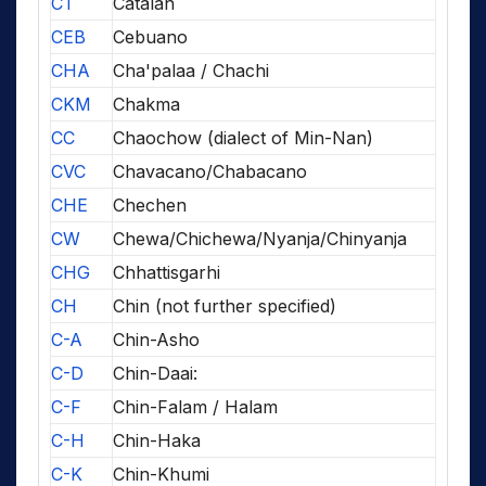
CT
Catalan
CEB
Cebuano
CHA
Cha'palaa / Chachi
CKM
Chakma
CC
Chaochow (dialect of Min-Nan)
CVC
Chavacano/Chabacano
CHE
Chechen
CW
Chewa/Chichewa/Nyanja/Chinyanja
CHG
Chhattisgarhi
CH
Chin (not further specified)
C-A
Chin-Asho
C-D
Chin-Daai:
C-F
Chin-Falam / Halam
C-H
Chin-Haka
C-K
Chin-Khumi