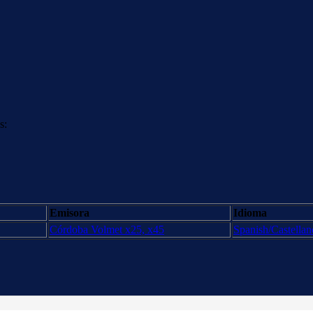
s:
Emisora
Idioma
Córdoba Volmet x25, x45
Spanish/Castellan