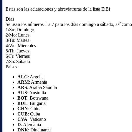
Estas son las aclaraciones y abreviatruras de la lista EiBi
Días
Se usan los números 1 a 7 para los días domingo a sábado, así como l
1/Su: Domingo
2/Mo: Lunes
3/Tu: Martes
4/We: Miercoles
5/Th: Jueves
6/Fr: Viernes
7/Sa: Sábado
Países
ALG
: Argelia
ARM
: Armenia
ARS
: Arabia Saudita
AUS
: Australia
BOT
: Botswana
BUL
: Bulgaria
CHN
: China
CUB
: Cuba
CVA
: Vaticano
D
: Alemania
DNK
: Dinamarca