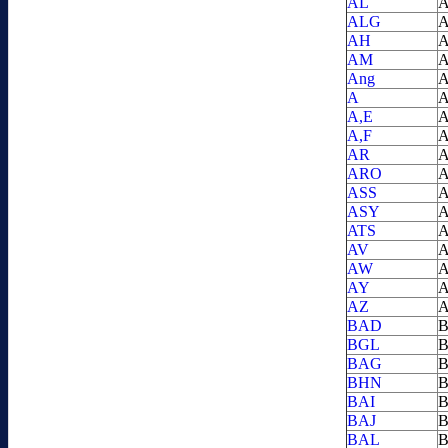
AL
A
ALG
A
AH
A
AM
A
Ang
A
A
A
A,E
A
A,F
A
AR
A
ARO
A
ASS
A
ASY
A
ATS
A
AV
A
AW
A
AY
A
AZ
A
BAD
B
BGL
B
BAG
B
BHN
B
BAI
B
BAJ
B
BAL
B