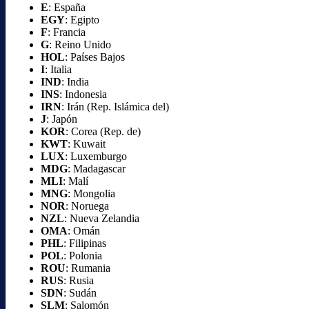
E
: España
EGY
: Egipto
F
: Francia
G
: Reino Unido
HOL
: Países Bajos
I
: Italia
IND
: India
INS
: Indonesia
IRN
: Irán (Rep. Islámica del)
J
: Japón
KOR
: Corea (Rep. de)
KWT
: Kuwait
LUX
: Luxemburgo
MDG
: Madagascar
MLI
: Malí
MNG
: Mongolia
NOR
: Noruega
NZL
: Nueva Zelandia
OMA
: Omán
PHL
: Filipinas
POL
: Polonia
ROU
: Rumania
RUS
: Rusia
SDN
: Sudán
SLM
: Salomón