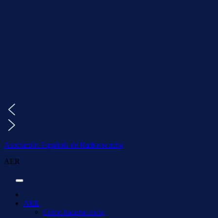
Saltar
al
contenido
Asociación Española de Radioescucha
AER
AER
Cómo hacerse socio