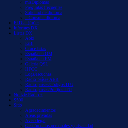
misDiplomas
Preguntas frecuentes
Solicitud de diploma
– Consulta diploma
El Dial (fm) +
Informes DX
Listas DX
Aoki
EiBi
Cruce listas
España en OM
España en FM
Galería QSL
HFCC
Logs/escuchas
Radio-países AER
Radio-países/Códigos ITU
Radio-países/Prefijos ITU
Notizie Radio +
S500
Sitio
Agradecimientos
Áreas privadas
Aviso legal
Gestión datos personales y privacidad