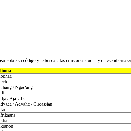
iquear sobre su código y te buscará las emisiones que hay en ese idioma
e
dioma
bkhaz
ceh
chang / Ngac'ang
di
dja / Aja-Gbe
dygea / Adyghe / Circassian
far
frikaans
kha
klanon