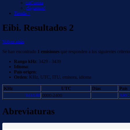
miCuenta
¡Síguenos!
Tienda +
Eibi. Resultados 2
Volver atrás
Se han encontrado
1 emisiones
que responden a los siguientes criterio
Rango kHz
: 3429 - 3439
Idioma
:
País origen
:
Orden
: KHz, UTC, ITU, emisora, idioma
KHz
UTC
Días
País
3434.00
0000-2400
ARG
Abreviaturas