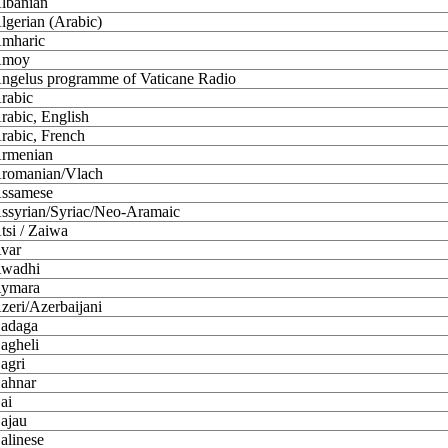
lbanian
lgerian (Arabic)
mharic
moy
ngelus programme of Vaticane Radio
rabic
rabic, English
rabic, French
rmenian
romanian/Vlach
ssamese
ssyrian/Syriac/Neo-Aramaic
tsi / Zaiwa
var
wadhi
ymara
zeri/Azerbaijani
adaga
agheli
agri
ahnar
ai
ajau
alinese