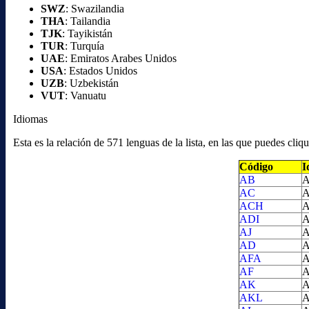
SWZ
: Swazilandia
THA
: Tailandia
TJK
: Tayikistán
TUR
: Turquía
UAE
: Emiratos Arabes Unidos
USA
: Estados Unidos
UZB
: Uzbekistán
VUT
: Vanuatu
Idiomas
Esta es la relación de 571 lenguas de la lista, en las que puedes cl
Código
I
AB
A
AC
A
ACH
A
ADI
A
AJ
A
AD
A
AFA
A
AF
A
AK
A
AKL
A