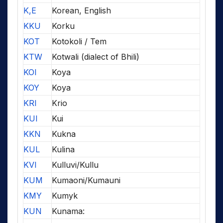
K,E
Korean, English
KKU
Korku
KOT
Kotokoli / Tem
KTW
Kotwali (dialect of Bhili)
KOI
Koya
KOY
Koya
KRI
Krio
KUI
Kui
KKN
Kukna
KUL
Kulina
KVI
Kulluvi/Kullu
KUM
Kumaoni/Kumauni
KMY
Kumyk
KUN
Kunama: