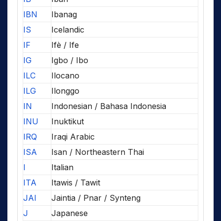
IBN
Ibanag
IS
Icelandic
IF
Ifè / Ife
IG
Igbo / Ibo
ILC
Ilocano
ILG
Ilonggo
IN
Indonesian / Bahasa Indonesia
INU
Inuktikut
IRQ
Iraqi Arabic
ISA
Isan / Northeastern Thai
I
Italian
ITA
Itawis / Tawit
JAI
Jaintia / Pnar / Synteng
J
Japanese