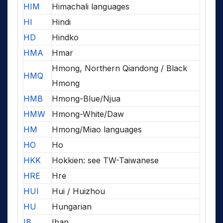
HIM
Himachali languages
HI
Hindi
HD
Hindko
HMA
Hmar
Hmong, Northern Qiandong / Black
HMQ
Hmong
HMB
Hmong-Blue/Njua
HMW
Hmong-White/Daw
HM
Hmong/Miao languages
HO
Ho
HKK
Hokkien: see TW-Taiwanese
HRE
Hre
HUI
Hui / Huizhou
HU
Hungarian
IB
Iban