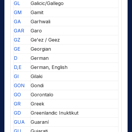
GL
Galicic/Gallego
GM
Gamit
GA
Garhwali
GAR
Garo
GZ
Ge'ez / Geez
GE
Georgian
D
German
D,E
German, English
GI
Gilaki
GON
Gondi
GO
Gorontalo
GR
Greek
GD
Greenlandic Inuktikut
GUA
Guaraní
GU
Gujarati