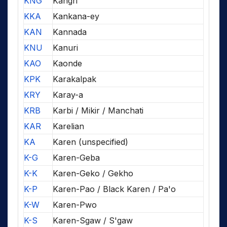
KNG
Kangri
KKA
Kankana-ey
KAN
Kannada
KNU
Kanuri
KAO
Kaonde
KPK
Karakalpak
KRY
Karay-a
KRB
Karbi / Mikir / Manchati
KAR
Karelian
KA
Karen (unspecified)
K-G
Karen-Geba
K-K
Karen-Geko / Gekho
K-P
Karen-Pao / Black Karen / Pa'o
K-W
Karen-Pwo
K-S
Karen-Sgaw / S'gaw