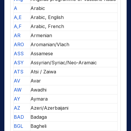
A
Arabic
A,E
Arabic, English
A,F
Arabic, French
AR
Armenian
ARO
Aromanian/Vlach
ASS
Assamese
ASY
Assyrian/Syriac/Neo-Aramaic
ATS
Atsi / Zaiwa
AV
Avar
AW
Awadhi
AY
Aymara
AZ
Azeri/Azerbaijani
BAD
Badaga
BGL
Bagheli