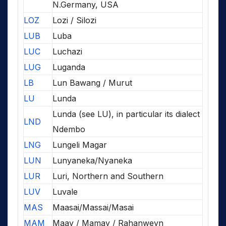
N.Germany, USA
LOZ
Lozi / Silozi
LUB
Luba
LUC
Luchazi
LUG
Luganda
LB
Lun Bawang / Murut
LU
Lunda
Lunda (see LU), in particular its dialect
LND
Ndembo
LNG
Lungeli Magar
LUN
Lunyaneka/Nyaneka
LUR
Luri, Northern and Southern
LUV
Luvale
MAS
Maasai/Massai/Masai
MAM
Maay / Mamay / Rahanweyn