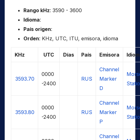
Rango kHz
: 3590 - 3600
Idioma
:
País origen
:
Orden
: KHz, UTC, ITU, emisora, idioma
KHz
UTC
Días
País
Emisora
Idio
Channel
0000
Mors
3593.70
RUS
Marker
-2400
Stati
D
Channel
0000
Mors
3593.80
RUS
Marker
-2400
Stati
P
Channel