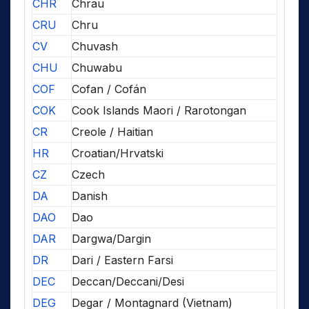
CHR
Chrau
CRU
Chru
CV
Chuvash
CHU
Chuwabu
COF
Cofan / Cofán
COK
Cook Islands Maori / Rarotongan
CR
Creole / Haitian
HR
Croatian/Hrvatski
CZ
Czech
DA
Danish
DAO
Dao
DAR
Dargwa/Dargin
DR
Dari / Eastern Farsi
DEC
Deccan/Deccani/Desi
DEG
Degar / Montagnard (Vietnam)