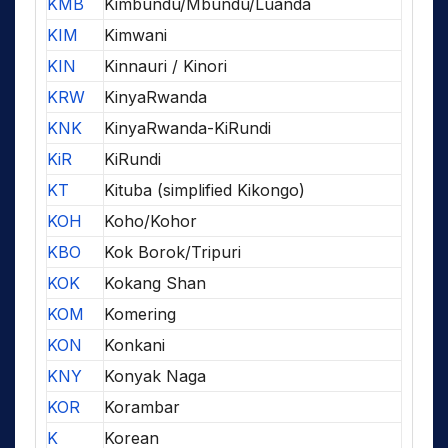
KMB
Kimbundu/Mbundu/Luanda
KIM
Kimwani
KIN
Kinnauri / Kinori
KRW
KinyaRwanda
KNK
KinyaRwanda-KiRundi
KiR
KiRundi
KT
Kituba (simplified Kikongo)
KOH
Koho/Kohor
KBO
Kok Borok/Tripuri
KOK
Kokang Shan
KOM
Komering
KON
Konkani
KNY
Konyak Naga
KOR
Korambar
K
Korean