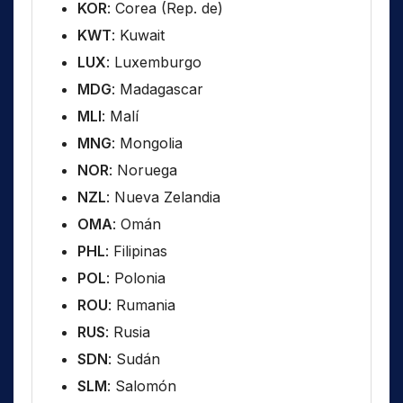
KOR
: Corea (Rep. de)
KWT
: Kuwait
LUX
: Luxemburgo
MDG
: Madagascar
MLI
: Malí
MNG
: Mongolia
NOR
: Noruega
NZL
: Nueva Zelandia
OMA
: Omán
PHL
: Filipinas
POL
: Polonia
ROU
: Rumania
RUS
: Rusia
SDN
: Sudán
SLM
: Salomón