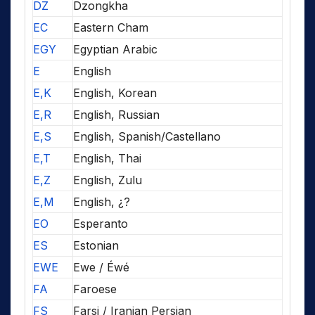
DZ
Dzongkha
EC
Eastern Cham
EGY
Egyptian Arabic
E
English
E,K
English, Korean
E,R
English, Russian
E,S
English, Spanish/Castellano
E,T
English, Thai
E,Z
English, Zulu
E,M
English, ¿?
EO
Esperanto
ES
Estonian
EWE
Ewe / Éwé
FA
Faroese
FS
Farsi / Iranian Persian