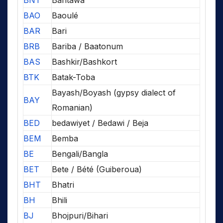
BNT
Bantawa
BAO
Baoulé
BAR
Bari
BRB
Bariba / Baatonum
BAS
Bashkir/Bashkort
BTK
Batak-Toba
Bayash/Boyash (gypsy dialect of
BAY
Romanian)
BED
bedawiyet / Bedawi / Beja
BEM
Bemba
BE
Bengali/Bangla
BET
Bete / Bété (Guiberoua)
BHT
Bhatri
BH
Bhili
BJ
Bhojpuri/Bihari