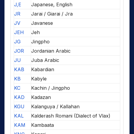
J,E
Japanese, English
JR
Jarai / Giarai / Jra
JV
Javanese
JEH
Jeh
JG
Jingpho
JOR
Jordanian Arabic
JU
Juba Arabic
KAB
Kabardian
KB
Kabyle
KC
Kachin / Jingpho
KAD
Kadazan
KGU
Kalanguya / Kallahan
KAL
Kalderash Romani (Dialect of Vlax)
KAM
Kambaata