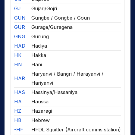
GJ
Gujari/Gojri
GUN
Gungbe / Gongbe / Goun
GUR
Gurage/Guragena
GNG
Gurung
HAD
Hadiya
HK
Hakka
HN
Hani
Haryanvi / Bangri / Harayanvi /
HAR
Hariyanvi
HAS
Hassinya/Hassaniya
HA
Haussa
HZ
Hazaragi
HB
Hebrew
-HF
HFDL Squitter (Aircraft comms station)