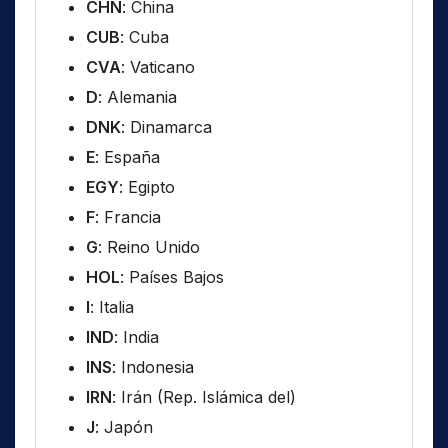
CHN
: China
CUB
: Cuba
CVA
: Vaticano
D
: Alemania
DNK
: Dinamarca
E
: España
EGY
: Egipto
F
: Francia
G
: Reino Unido
HOL
: Países Bajos
I
: Italia
IND
: India
INS
: Indonesia
IRN
: Irán (Rep. Islámica del)
J
: Japón