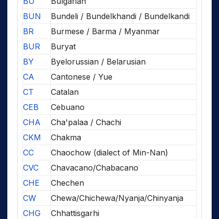
BU
Bulgarian
BUN
Bundeli / Bundelkhandi / Bundelkandi
BR
Burmese / Barma / Myanmar
BUR
Buryat
BY
Byelorussian / Belarusian
CA
Cantonese / Yue
CT
Catalan
CEB
Cebuano
CHA
Cha'palaa / Chachi
CKM
Chakma
CC
Chaochow (dialect of Min-Nan)
CVC
Chavacano/Chabacano
CHE
Chechen
CW
Chewa/Chichewa/Nyanja/Chinyanja
CHG
Chhattisgarhi