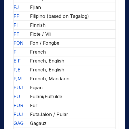
FJ
Fijian
FP
Filipino (based on Tagalog)
FI
Finnish
FT
Fiote / Vili
FON
Fon / Fongbe
F
French
E,F
French, English
F,E
French, English
F,M
French, Mandarin
FUJ
Fujian
FU
Fulani/Fulfulde
FUR
Fur
FUJ
FutaJalon / Pular
GAG
Gagauz