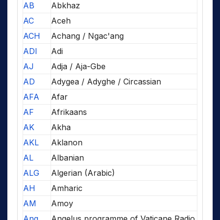
AB
Abkhaz
AC
Aceh
ACH
Achang / Ngac'ang
ADI
Adi
AJ
Adja / Aja-Gbe
AD
Adygea / Adyghe / Circassian
AFA
Afar
AF
Afrikaans
AK
Akha
AKL
Aklanon
AL
Albanian
ALG
Algerian (Arabic)
AH
Amharic
AM
Amoy
Ang
Angelus programme of Vaticane Radio