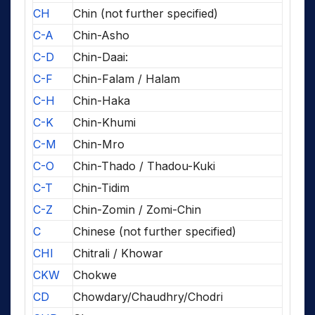
CH
Chin (not further specified)
C-A
Chin-Asho
C-D
Chin-Daai:
C-F
Chin-Falam / Halam
C-H
Chin-Haka
C-K
Chin-Khumi
C-M
Chin-Mro
C-O
Chin-Thado / Thadou-Kuki
C-T
Chin-Tidim
C-Z
Chin-Zomin / Zomi-Chin
C
Chinese (not further specified)
CHI
Chitrali / Khowar
CKW
Chokwe
CD
Chowdary/Chaudhry/Chodri