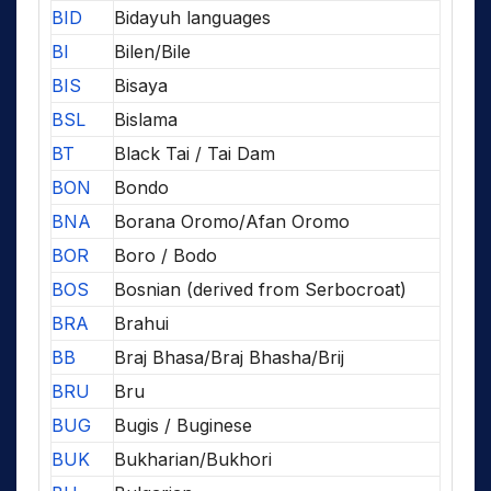
BID
Bidayuh languages
BI
Bilen/Bile
BIS
Bisaya
BSL
Bislama
BT
Black Tai / Tai Dam
BON
Bondo
BNA
Borana Oromo/Afan Oromo
BOR
Boro / Bodo
BOS
Bosnian (derived from Serbocroat)
BRA
Brahui
BB
Braj Bhasa/Braj Bhasha/Brij
BRU
Bru
BUG
Bugis / Buginese
BUK
Bukharian/Bukhori