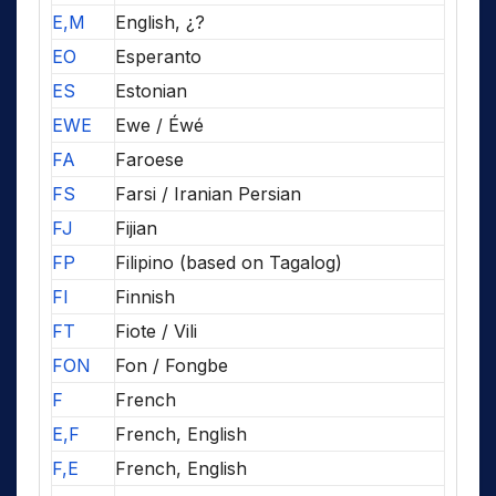
E,M
English, ¿?
EO
Esperanto
ES
Estonian
EWE
Ewe / Éwé
FA
Faroese
FS
Farsi / Iranian Persian
FJ
Fijian
FP
Filipino (based on Tagalog)
FI
Finnish
FT
Fiote / Vili
FON
Fon / Fongbe
F
French
E,F
French, English
F,E
French, English