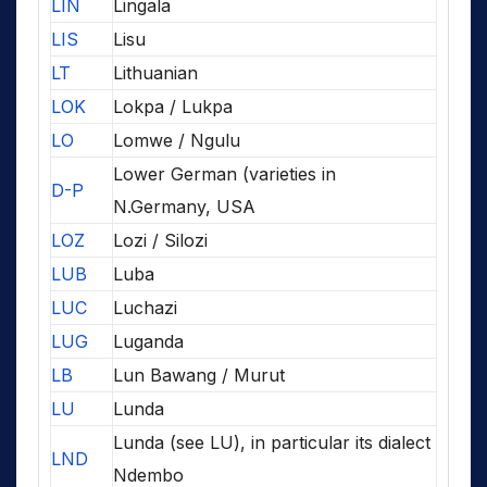
LIN
Lingala
LIS
Lisu
LT
Lithuanian
LOK
Lokpa / Lukpa
LO
Lomwe / Ngulu
Lower German (varieties in
D-P
N.Germany, USA
LOZ
Lozi / Silozi
LUB
Luba
LUC
Luchazi
LUG
Luganda
LB
Lun Bawang / Murut
LU
Lunda
Lunda (see LU), in particular its dialect
LND
Ndembo