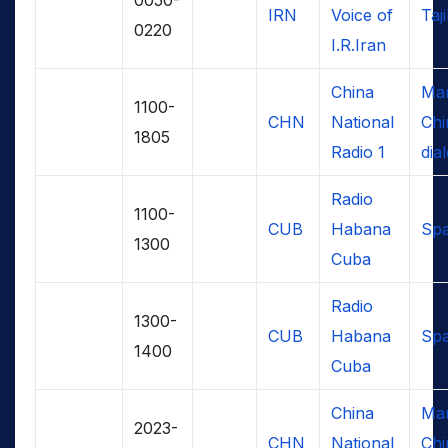
IRN
Voice of
Taj
0220
I.R.Iran
China
Man
1100-
CHN
National
Chi
1805
Radio 1
dial
Radio
1100-
CUB
Habana
Spa
1300
Cuba
Radio
1300-
CUB
Habana
Spa
1400
Cuba
China
Man
2023-
CHN
National
Chi