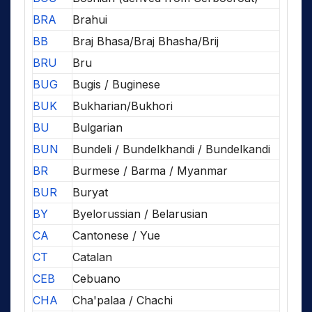
BRA
Brahui
BB
Braj Bhasa/Braj Bhasha/Brij
BRU
Bru
BUG
Bugis / Buginese
BUK
Bukharian/Bukhori
BU
Bulgarian
BUN
Bundeli / Bundelkhandi / Bundelkandi
BR
Burmese / Barma / Myanmar
BUR
Buryat
BY
Byelorussian / Belarusian
CA
Cantonese / Yue
CT
Catalan
CEB
Cebuano
CHA
Cha'palaa / Chachi