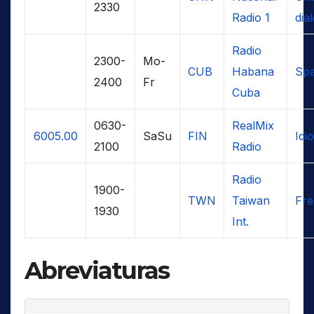
2330
Radio 1
dial
Radio
2300-
Mo-
CUB
Habana
Spa
2400
Fr
Cuba
0630-
RealMix
6005.00
SaSu
FIN
Idi
2100
Radio
Radio
1900-
TWN
Taiwan
Fr
1930
Int.
Abreviaturas