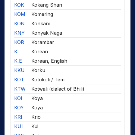
KOK
Kokang Shan
KOM
Komering
KON
Konkani
KNY
Konyak Naga
KOR
Korambar
K
Korean
K,E
Korean, English
KKU
Korku
KOT
Kotokoli / Tem
KTW
Kotwali (dialect of Bhili)
KOI
Koya
KOY
Koya
KRI
Krio
KUI
Kui