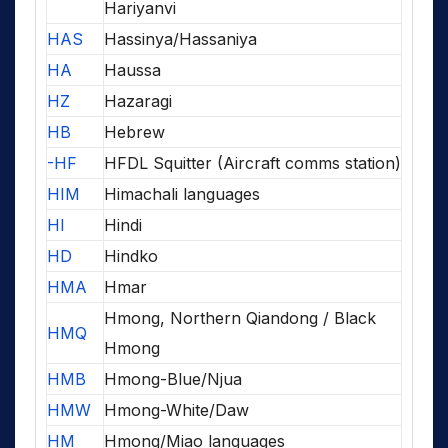
Hariyanvi
HAS
Hassinya/Hassaniya
HA
Haussa
HZ
Hazaragi
HB
Hebrew
-HF
HFDL Squitter (Aircraft comms station)
HIM
Himachali languages
HI
Hindi
HD
Hindko
HMA
Hmar
Hmong, Northern Qiandong / Black
HMQ
Hmong
HMB
Hmong-Blue/Njua
HMW
Hmong-White/Daw
HM
Hmong/Miao languages