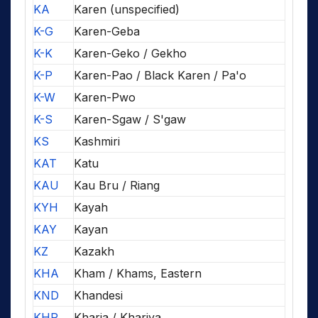
KA
Karen (unspecified)
K-G
Karen-Geba
K-K
Karen-Geko / Gekho
K-P
Karen-Pao / Black Karen / Pa'o
K-W
Karen-Pwo
K-S
Karen-Sgaw / S'gaw
KS
Kashmiri
KAT
Katu
KAU
Kau Bru / Riang
KYH
Kayah
KAY
Kayan
KZ
Kazakh
KHA
Kham / Khams, Eastern
KND
Khandesi
KHR
Kharia / Khariya