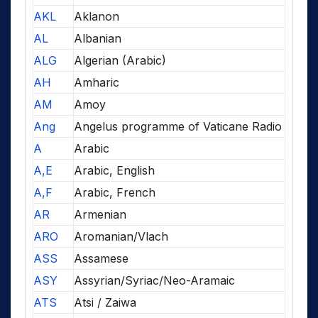
AKL
Aklanon
AL
Albanian
ALG
Algerian (Arabic)
AH
Amharic
AM
Amoy
Ang
Angelus programme of Vaticane Radio
A
Arabic
A,E
Arabic, English
A,F
Arabic, French
AR
Armenian
ARO
Aromanian/Vlach
ASS
Assamese
ASY
Assyrian/Syriac/Neo-Aramaic
ATS
Atsi / Zaiwa