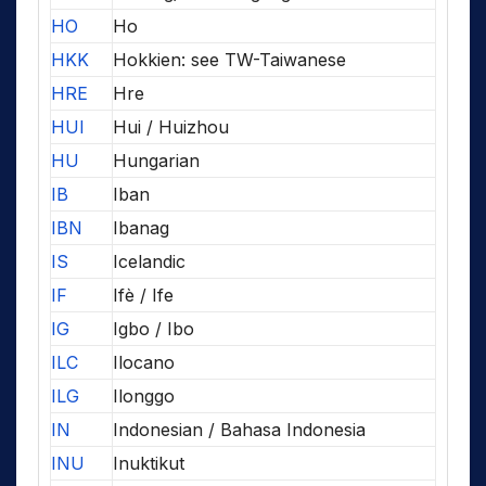
HO
Ho
HKK
Hokkien: see TW-Taiwanese
HRE
Hre
HUI
Hui / Huizhou
HU
Hungarian
IB
Iban
IBN
Ibanag
IS
Icelandic
IF
Ifè / Ife
IG
Igbo / Ibo
ILC
Ilocano
ILG
Ilonggo
IN
Indonesian / Bahasa Indonesia
INU
Inuktikut