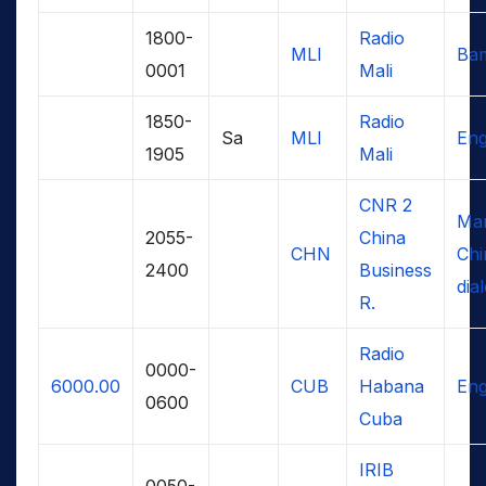
1800-
Radio
MLI
Ba
0001
Mali
1850-
Radio
Sa
MLI
Eng
1905
Mali
CNR 2
Man
2055-
China
CHN
Chi
2400
Business
dial
R.
Radio
0000-
6000.00
CUB
Habana
Eng
0600
Cuba
IRIB
0050-