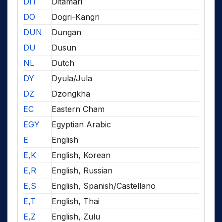
DIT
Ditamari
DO
Dogri-Kangri
DUN
Dungan
DU
Dusun
NL
Dutch
DY
Dyula/Jula
DZ
Dzongkha
EC
Eastern Cham
EGY
Egyptian Arabic
E
English
E,K
English, Korean
E,R
English, Russian
E,S
English, Spanish/Castellano
E,T
English, Thai
E,Z
English, Zulu