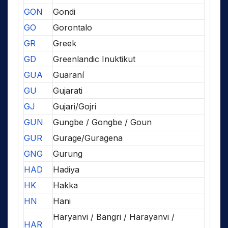
GON
Gondi
GO
Gorontalo
GR
Greek
GD
Greenlandic Inuktikut
GUA
Guaraní
GU
Gujarati
GJ
Gujari/Gojri
GUN
Gungbe / Gongbe / Goun
GUR
Gurage/Guragena
GNG
Gurung
HAD
Hadiya
HK
Hakka
HN
Hani
Haryanvi / Bangri / Harayanvi /
HAR