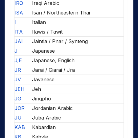
IRQ
Iraqi Arabic
ISA
Isan / Northeastern Thai
I
Italian
ITA
Itawis / Tawit
JAI
Jaintia / Pnar / Synteng
J
Japanese
J,E
Japanese, English
JR
Jarai / Giarai / Jra
JV
Javanese
JEH
Jeh
JG
Jingpho
JOR
Jordanian Arabic
JU
Juba Arabic
KAB
Kabardian
KB
Kabyle