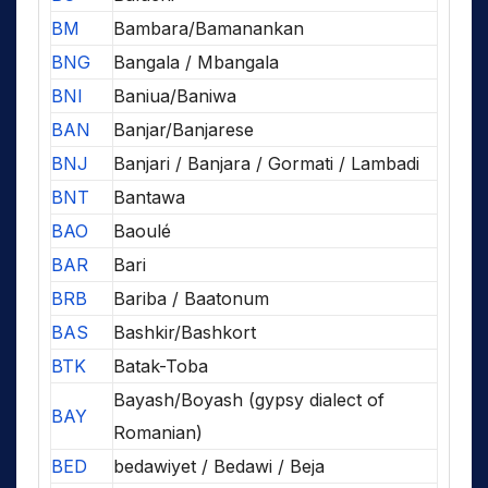
BM
Bambara/Bamanankan
BNG
Bangala / Mbangala
BNI
Baniua/Baniwa
BAN
Banjar/Banjarese
BNJ
Banjari / Banjara / Gormati / Lambadi
BNT
Bantawa
BAO
Baoulé
BAR
Bari
BRB
Bariba / Baatonum
BAS
Bashkir/Bashkort
BTK
Batak-Toba
Bayash/Boyash (gypsy dialect of
BAY
Romanian)
BED
bedawiyet / Bedawi / Beja