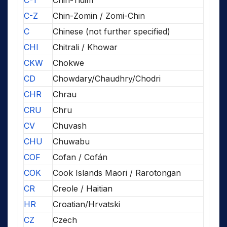
C-T
Chin-Tidim
C-Z
Chin-Zomin / Zomi-Chin
C
Chinese (not further specified)
CHI
Chitrali / Khowar
CKW
Chokwe
CD
Chowdary/Chaudhry/Chodri
CHR
Chrau
CRU
Chru
CV
Chuvash
CHU
Chuwabu
COF
Cofan / Cofán
COK
Cook Islands Maori / Rarotongan
CR
Creole / Haitian
HR
Croatian/Hrvatski
CZ
Czech