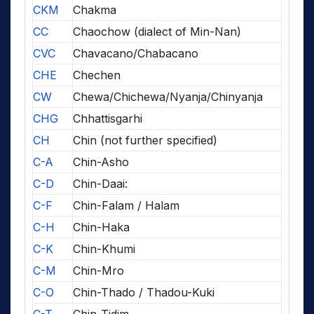
CKM
Chakma
CC
Chaochow (dialect of Min-Nan)
CVC
Chavacano/Chabacano
CHE
Chechen
CW
Chewa/Chichewa/Nyanja/Chinyanja
CHG
Chhattisgarhi
CH
Chin (not further specified)
C-A
Chin-Asho
C-D
Chin-Daai:
C-F
Chin-Falam / Halam
C-H
Chin-Haka
C-K
Chin-Khumi
C-M
Chin-Mro
C-O
Chin-Thado / Thadou-Kuki