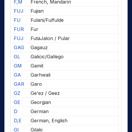
F,M
French, Mandarin
FUJ
Fujian
FU
Fulani/Fulfulde
FUR
Fur
FUJ
FutaJalon / Pular
GAG
Gagauz
GL
Galicic/Gallego
GM
Gamit
GA
Garhwali
GAR
Garo
GZ
Ge'ez / Geez
GE
Georgian
D
German
D,E
German, English
GI
Gilaki