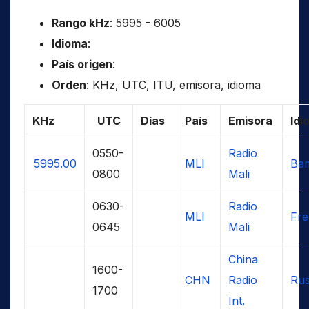
Rango kHz
: 5995 - 6005
Idioma
:
País origen
:
Orden
: KHz, UTC, ITU, emisora, idioma
KHz
UTC
Días
País
Emisora
Idi
0550-
Radio
5995.00
MLI
Ba
0800
Mali
0630-
Radio
MLI
Fr
0645
Mali
China
1600-
CHN
Radio
Rus
1700
Int.