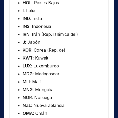
HOL
: Países Bajos
I
: Italia
IND
: India
INS
: Indonesia
IRN
: Irán (Rep. Islámica del)
J
: Japón
KOR
: Corea (Rep. de)
KWT
: Kuwait
LUX
: Luxemburgo
MDG
: Madagascar
MLI
: Malí
MNG
: Mongolia
NOR
: Noruega
NZL
: Nueva Zelandia
OMA
: Omán