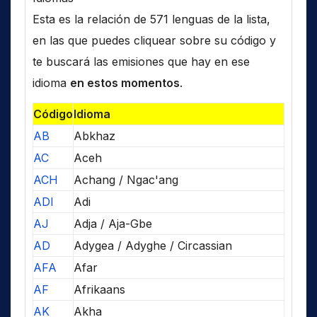
Esta es la relación de 571 lenguas de la lista,
en las que puedes cliquear sobre su código y
te buscará las emisiones que hay en ese
idioma
en estos momentos
.
Código
Idioma
AB
Abkhaz
AC
Aceh
ACH
Achang / Ngac'ang
ADI
Adi
AJ
Adja / Aja-Gbe
AD
Adygea / Adyghe / Circassian
AFA
Afar
AF
Afrikaans
AK
Akha