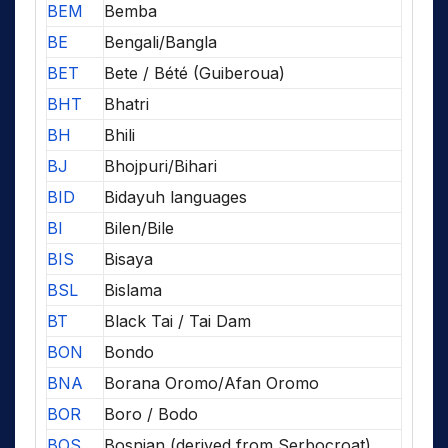
BEM
Bemba
BE
Bengali/Bangla
BET
Bete / Bété (Guiberoua)
BHT
Bhatri
BH
Bhili
BJ
Bhojpuri/Bihari
BID
Bidayuh languages
BI
Bilen/Bile
BIS
Bisaya
BSL
Bislama
BT
Black Tai / Tai Dam
BON
Bondo
BNA
Borana Oromo/Afan Oromo
BOR
Boro / Bodo
BOS
Bosnian (derived from Serbocroat)