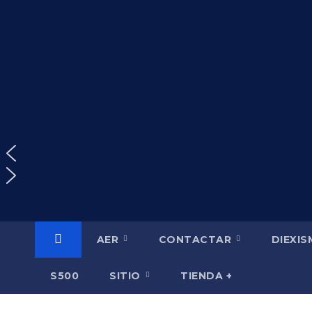
Saltar
al
contenido
AER
CONTACTAR
DIEXI
S500
SITIO
TIENDA +