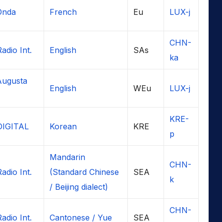
Onda
French
Eu
LUX-j
CHN-
adio Int.
English
SAs
ka
Augusta
English
WEu
LUX-j
KRE-
DIGITAL
Korean
KRE
p
Mandarin
CHN-
adio Int.
(Standard Chinese
SEA
k
/ Beijing dialect)
CHN-
adio Int.
Cantonese / Yue
SEA