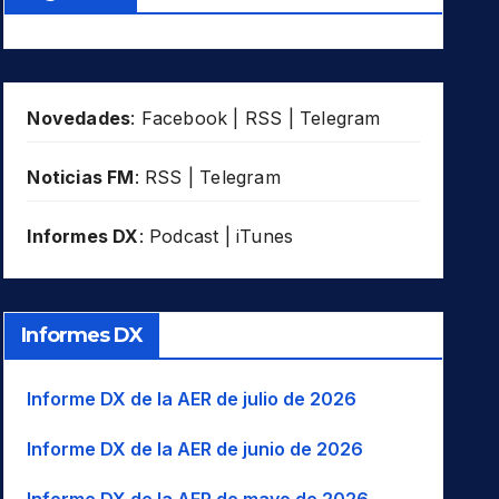
Novedades
:
Facebook
|
RSS
|
Telegram
Noticias FM
:
RSS
|
Telegram
Informes DX
:
Podcast
|
iTunes
Informes DX
Informe DX de la AER de julio de 2026
Informe DX de la AER de junio de 2026
Informe DX de la AER de mayo de 2026