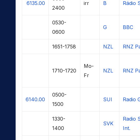
6135.00
irr
B
Rádio 
2400
0530-
G
BBC
0600
1651-1758
NZL
RNZ Pa
Mo-
1710-1720
NZL
RNZ Pa
Fr
0500-
6140.00
SUI
Radio G
1500
1330-
Radio 
SVK
1400
Int.