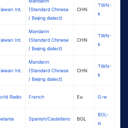
Mandarin
TWN-
aiwan Int.
(Standard Chinese
CHN
k
/ Beijing dialect)
Mandarin
TWN-
aiwan Int.
(Standard Chinese
CHN
k
/ Beijing dialect)
Mandarin
TWN-
aiwan Int.
(Standard Chinese
CHN
k
/ Beijing dialect)
rld Radio
French
Eu
G-w
BOL-
Betania
Spanish/Castellano
BOL
si