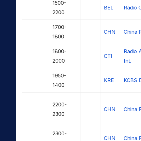
1500-
BEL
Radio 
2200
1700-
CHN
China R
1800
1800-
Radio 
CTI
2000
Int.
1950-
KRE
KCBS 
1400
2200-
CHN
China R
2300
2300-
CHN
China R