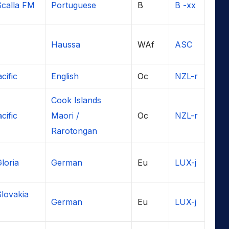
Scalla FM
Portuguese
B
B -xx
Haussa
WAf
ASC
cific
English
Oc
NZL-r
Cook Islands
cific
Maori /
Oc
NZL-r
Rarotongan
loria
German
Eu
LUX-j
Slovakia
German
Eu
LUX-j