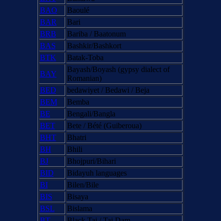
BAO
Baoulé
BAR
Bari
BRB
Bariba / Baatonum
BAS
Bashkir/Bashkort
BTK
Batak-Toba
Bayash/Boyash (gypsy dialect of
BAY
Romanian)
BED
bedawiyet / Bedawi / Beja
BEM
Bemba
BE
Bengali/Bangla
BET
Bete / Bété (Guiberoua)
BHT
Bhatri
BH
Bhili
BJ
Bhojpuri/Bihari
BID
Bidayuh languages
BI
Bilen/Bile
BIS
Bisaya
BSL
Bislama
BT
Black Tai / Tai Dam