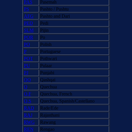
PAS
Pasemah
PS
Pashto / Pushtu
AFG
Pashto and Dari
PED
Pedi
SLM
Pijin
POR
Po
PO
Polish
P
Portuguese
POT
Pothwari
PU
Pulaar
PJ
Punjabi
QQ
Qashqai
Q
Quechua
Q,F
Quechua, French
Q,S
Quechua, Spanish/Castellano
RAD
Rade/Ede
RAJ
Rajasthani
RWG
Rawang
REN
Rengao