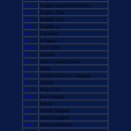
E,S
English, Spanish/Castellano
E,T
English, Thai
E,Z
English, Zulu
E,M
English, ¿?
EO
Esperanto
ES
Estonian
EWE
Ewe / Éwé
FA
Faroese
FS
Farsi / Iranian Persian
FJ
Fijian
FP
Filipino (based on Tagalog)
FI
Finnish
FT
Fiote / Vili
FON
Fon / Fongbe
F
French
E,F
French, English
F,E
French, English
F,M
French, Mandarin