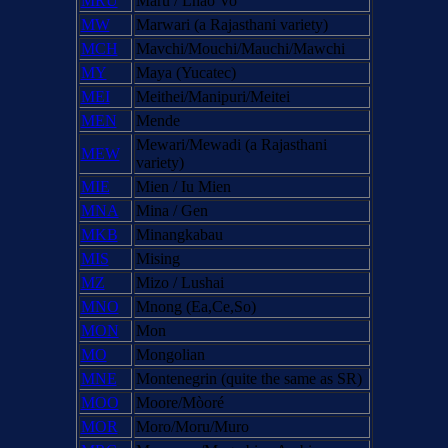
MRU
Maru / Lhao Vo
MW
Marwari (a Rajasthani variety)
MCH
Mavchi/Mouchi/Mauchi/Mawchi
MY
Maya (Yucatec)
MEI
Meithei/Manipuri/Meitei
MEN
Mende
Mewari/Mewadi (a Rajasthani
MEW
variety)
MIE
Mien / Iu Mien
MNA
Mina / Gen
MKB
Minangkabau
MIS
Mising
MZ
Mizo / Lushai
MNO
Mnong (Ea,Ce,So)
MON
Mon
MO
Mongolian
MNE
Montenegrin (quite the same as SR)
MOO
Moore/Mòoré
MOR
Moro/Moru/Muro