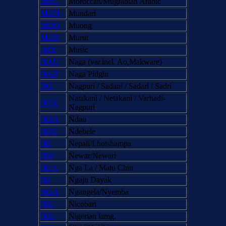
MRC
Moroccan/Mugrabian Arabic
MUN
Mundari
MUO
Muong
MUR
Murut
-MX
Music
NAG
Naga (var.incl. Ao,Makware)
NAP
Naga Pidgin
NG
Nagpuri / Sadani / Sadari / Sadri
Natakani / Netakani / Varhadi-
NTK
Nagpuri
NDA
Ndau
NDE
Ndebele
NE
Nepali/Lhotshampa
NW
Newar/Newari
NLA
Nga La / Matu Chin
NJ
Ngaju Dayak
NGA
Ngangela/Nyemba
NIC
Nicobari
NIG
Nigerian lamg.