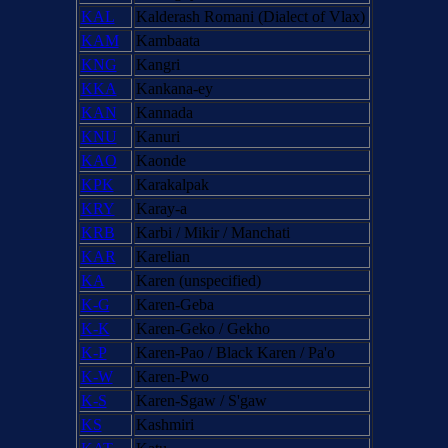
KAL
Kalderash Romani (Dialect of Vlax)
KAM
Kambaata
KNG
Kangri
KKA
Kankana-ey
KAN
Kannada
KNU
Kanuri
KAO
Kaonde
KPK
Karakalpak
KRY
Karay-a
KRB
Karbi / Mikir / Manchati
KAR
Karelian
KA
Karen (unspecified)
K-G
Karen-Geba
K-K
Karen-Geko / Gekho
K-P
Karen-Pao / Black Karen / Pa'o
K-W
Karen-Pwo
K-S
Karen-Sgaw / S'gaw
KS
Kashmiri