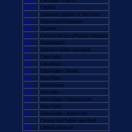
CHA
Cha'palaa / Chachi
CKM
Chakma
CC
Chaochow (dialect of Min-Nan)
CVC
Chavacano/Chabacano
CHE
Chechen
CW
Chewa/Chichewa/Nyanja/Chinyanja
CHG
Chhattisgarhi
CH
Chin (not further specified)
C-A
Chin-Asho
C-D
Chin-Daai:
C-F
Chin-Falam / Halam
C-H
Chin-Haka
C-K
Chin-Khumi
C-M
Chin-Mro
C-O
Chin-Thado / Thadou-Kuki
C-T
Chin-Tidim
C-Z
Chin-Zomin / Zomi-Chin
C
Chinese (not further specified)
CHI
Chitrali / Khowar