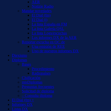
AER
Notizie Radio
Mandar novedades
El Dial (fm)
El Dial (i)
La lista España en FM
La lista Galería QSL
La lista Logs/escuchas
Los informes DX de la AER
Reportar escucha en OC de
Una emisión de REE
Uno de nuestros informes DX
Diexismo
Diplomas
Bases
Procedimiento
Radiopaíses
Clsificación
misDiplomas
Preguntas frecuentes
Solicitud de diploma
– Consulta diploma
El Dial (fm) +
Informes DX
Listas DX