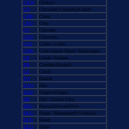
CKW
Chokwe
CD
Chowdary/Chaudhry/Chodri
CHR
Chrau
CRU
Chru
CV
Chuvash
CHU
Chuwabu
COF
Cofan / Cofán
COK
Cook Islands Maori / Rarotongan
CR
Creole / Haitian
HR
Croatian/Hrvatski
CZ
Czech
DA
Danish
DAO
Dao
DAR
Dargwa/Dargin
DR
Dari / Eastern Farsi
DEC
Deccan/Deccani/Desi
DEG
Degar / Montagnard (Vietnam)
DEN
Dendi
DEO
Deori