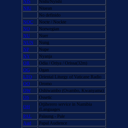
NIS
Nishi/Nyishi
NIU
Niuean
No definido
NOC
Nocte / Nockte
NO
Norwegian
NU
Nuer
NUN
Nung
NP
Nupe
NY
Nyanja
OR
Odia / Oriya / Orissa(32m)
OG
Ogan
LTO
Oriental Liturgy of Vaticane Radio
OO
Oromo
OW
Oshiwambo (Ovambo, Kwanyama)
OS
Ossetic
Otjiherero service in Namibia
OH
(Languages
PAL
Palaung - Pale
Aud
Papal Audience