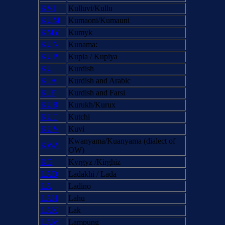
KVI
Kulluvi/Kullu
KUM
Kumaoni/Kumauni
KMY
Kumyk
KUN
Kunama:
KUP
Kupia / Kupiya
KU
Kurdish
KuA
Kurdish and Arabic
KuF
Kurdish and Farsi
KUR
Kurukh/Kurux
KUT
Kutchi
KUV
Kuvi
Kwanyama/Kuanyama (dialect of
KWA
OW)
KG
Kyrgyz /Kirghiz
LAD
Ladakhi / Lada
LA
Ladino
LAH
Lahu
LAK
Lak
LAM
Lampung