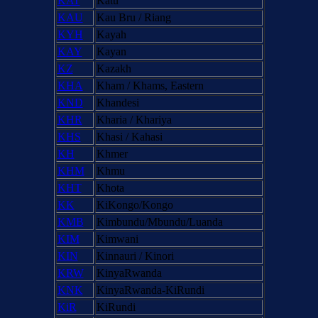
KAT
Katu
KAU
Kau Bru / Riang
KYH
Kayah
KAY
Kayan
KZ
Kazakh
KHA
Kham / Khams, Eastern
KND
Khandesi
KHR
Kharia / Khariya
KHS
Khasi / Kahasi
KH
Khmer
KHM
Khmu
KHT
Khota
KK
KiKongo/Kongo
KMB
Kimbundu/Mbundu/Luanda
KIM
Kimwani
KIN
Kinnauri / Kinori
KRW
KinyaRwanda
KNK
KinyaRwanda-KiRundi
KiR
KiRundi