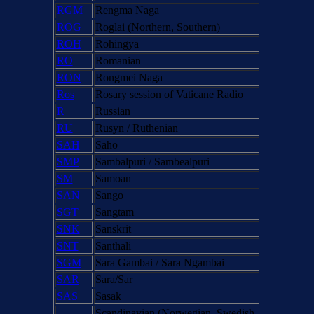
RGM
Rengma Naga
ROG
Roglai (Northern, Southern)
ROH
Rohingya
RO
Romanian
RON
Rongmei Naga
Ros
Rosary session of Vaticane Radio
R
Russian
RU
Rusyn / Ruthenian
SAH
Saho
SMP
Sambalpuri / Sambealpuri
SM
Samoan
SAN
Sango
SGT
Sangtam
SNK
Sanskrit
SNT
Santhali
SGM
Sara Gambai / Sara Ngambai
SAR
Sara/Sar
SAS
Sasak
Scandinavian (Norwegian, Swedish,