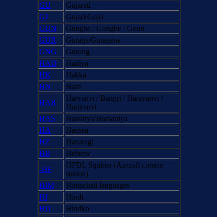
GU
Gujarati
GJ
Gujari/Gojri
GUN
Gungbe / Gongbe / Goun
GUR
Gurage/Guragena
GNG
Gurung
HAD
Hadiya
HK
Hakka
HN
Hani
Haryanvi / Bangri / Harayanvi /
HAR
Hariyanvi
HAS
Hassinya/Hassaniya
HA
Haussa
HZ
Hazaragi
HB
Hebrew
HFDL Squitter (Aircraft comms
-HF
station)
HIM
Himachali languages
HI
Hindi
HD
Hindko