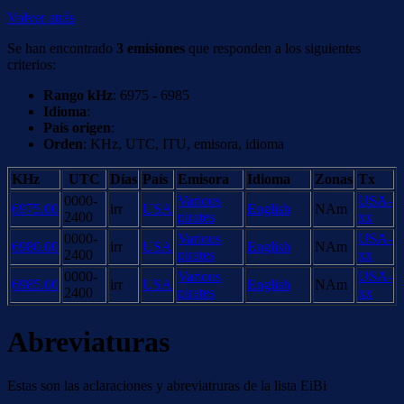
Volver atrás
Se han encontrado
3 emisiones
que responden a los siguientes
criterios:
Rango kHz
: 6975 - 6985
Idioma
:
País origen
:
Orden
: KHz, UTC, ITU, emisora, idioma
KHz
UTC
Días
País
Emisora
Idioma
Zonas
Tx
0000-
Various
USA-
6975.00
irr
USA
English
NAm
2400
pirates
xx
0000-
Various
USA-
6980.00
irr
USA
English
NAm
2400
pirates
xx
0000-
Various
USA-
6985.00
irr
USA
English
NAm
2400
pirates
xx
Abreviaturas
Estas son las aclaraciones y abreviatruras de la lista EiBi