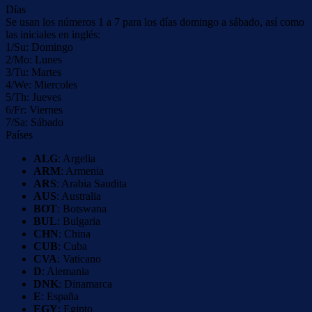
Días
Se usan los números 1 a 7 para los días domingo a sábado, así como
las iniciales en inglés:
1/Su: Domingo
2/Mo: Lunes
3/Tu: Martes
4/We: Miercoles
5/Th: Jueves
6/Fr: Viernes
7/Sa: Sábado
Países
ALG
: Argelia
ARM
: Armenia
ARS
: Arabia Saudita
AUS
: Australia
BOT
: Botswana
BUL
: Bulgaria
CHN
: China
CUB
: Cuba
CVA
: Vaticano
D
: Alemania
DNK
: Dinamarca
E
: España
EGY
: Egipto