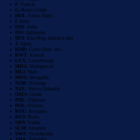
F
: Francia
G
: Reino Unido
HOL
: Países Bajos
I
: Italia
IND
: India
INS
: Indonesia
IRN
: Irán (Rep. Islámica del)
J
: Japón
KOR
: Corea (Rep. de)
KWT
: Kuwait
LUX
: Luxemburgo
MDG
: Madagascar
MLI
: Malí
MNG
: Mongolia
NOR
: Noruega
NZL
: Nueva Zelandia
OMA
: Omán
PHL
: Filipinas
POL
: Polonia
ROU
: Rumania
RUS
: Rusia
SDN
: Sudán
SLM
: Salomón
SWZ
: Swazilandia
THA
: Tailandia