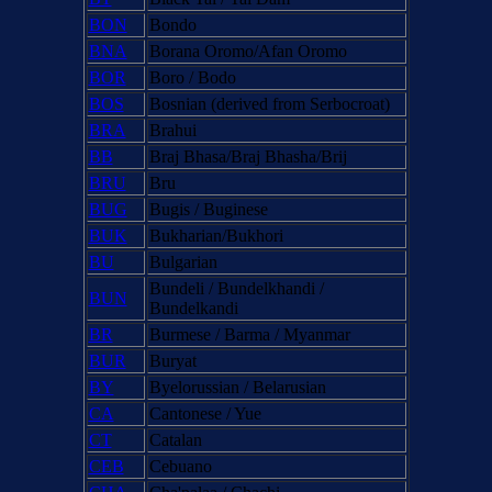
BON
Bondo
BNA
Borana Oromo/Afan Oromo
BOR
Boro / Bodo
BOS
Bosnian (derived from Serbocroat)
BRA
Brahui
BB
Braj Bhasa/Braj Bhasha/Brij
BRU
Bru
BUG
Bugis / Buginese
BUK
Bukharian/Bukhori
BU
Bulgarian
Bundeli / Bundelkhandi /
BUN
Bundelkandi
BR
Burmese / Barma / Myanmar
BUR
Buryat
BY
Byelorussian / Belarusian
CA
Cantonese / Yue
CT
Catalan
CEB
Cebuano