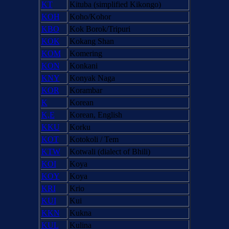
KT
Kituba (simplified Kikongo)
KOH
Koho/Kohor
KBO
Kok Borok/Tripuri
KOK
Kokang Shan
KOM
Komering
KON
Konkani
KNY
Konyak Naga
KOR
Korambar
K
Korean
K,E
Korean, English
KKU
Korku
KOT
Kotokoli / Tem
KTW
Kotwali (dialect of Bhili)
KOI
Koya
KOY
Koya
KRI
Krio
KUI
Kui
KKN
Kukna
KUL
Kulina