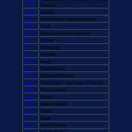
SCA
Finnish)
SED
Sedang
SEF
Sefardi/Judeo Spanish/Ladino
SEN
Sena
SFO
Senoufo/Sénoufo-Syenara
SR
Serbian
SC
Serbocroat
SOT
SeSotho
SHA
Shan
SHk
Shan-Khamti
SGA
Shangaan/Tsonga
SHC
Sharchogpa / Sarchopa / Tshangla
SHE
Sheena/Shina
SHP
Sherpa
SHK
Shiluk/Shilluk
SHO
Shona
SUA
Shuar
SHU
Shuwa Arabic