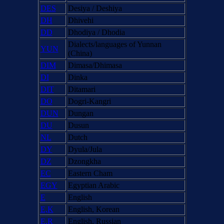
DES
Desiya / Deshiya
DH
Dhivehi
DD
Dhodiya / Dhodia
Dialects/languages of Yunnan
YUN
(China)
DIM
Dimasa/Dhimasa
DI
Dinka
DIT
Ditamari
DO
Dogri-Kangri
DUN
Dungan
DU
Dusun
NL
Dutch
DY
Dyula/Jula
DZ
Dzongkha
EC
Eastern Cham
EGY
Egyptian Arabic
E
English
E,K
English, Korean
E,R
English, Russian