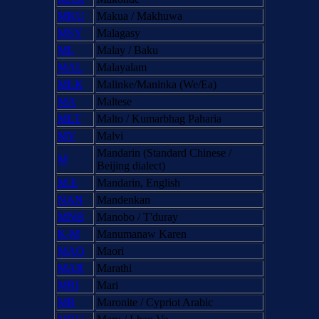
MKU
Makua / Makhuwa
MSY
Malagasy
ML
Malay / Baku
MAL
Malayalam
MLK
Malinke/Maninka (We/Ea)
MA
Maltese
MLT
Malto / Kumarbhag Paharia
MV
Malvi
Mandarin (Standard Chinese /
M
Beijing dialect)
M,E
Mandarin, English
NAN
Mandenkan
MNB
Manobo / T'duray
K-M
Manumanaw Karen
MAO
Maori
MAR
Marathi
MRI
Mari
MR
Maronite / Cypriot Arabic