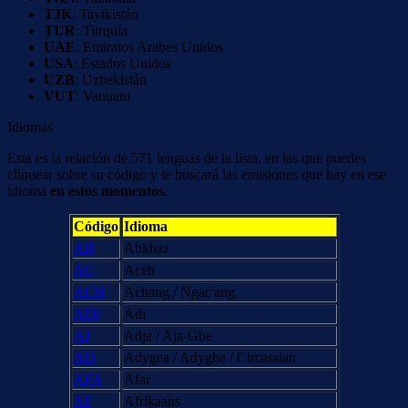
TJK
: Tayikistán
TUR
: Turquía
UAE
: Emiratos Arabes Unidos
USA
: Estados Unidos
UZB
: Uzbekistán
VUT
: Vanuatu
Idiomas
Esta es la relación de 571 lenguas de la lista, en las que puedes
cliquear sobre su código y te buscará las emisiones que hay en ese
idioma
en estos momentos
.
Código
Idioma
AB
Abkhaz
AC
Aceh
ACH
Achang / Ngac'ang
ADI
Adi
AJ
Adja / Aja-Gbe
AD
Adygea / Adyghe / Circassian
AFA
Afar
AF
Afrikaans