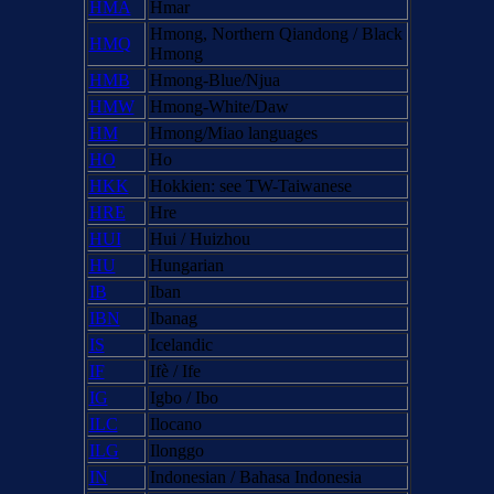
HMA
Hmar
Hmong, Northern Qiandong / Black
HMQ
Hmong
HMB
Hmong-Blue/Njua
HMW
Hmong-White/Daw
HM
Hmong/Miao languages
HO
Ho
HKK
Hokkien: see TW-Taiwanese
HRE
Hre
HUI
Hui / Huizhou
HU
Hungarian
IB
Iban
IBN
Ibanag
IS
Icelandic
IF
Ifè / Ife
IG
Igbo / Ibo
ILC
Ilocano
ILG
Ilonggo
IN
Indonesian / Bahasa Indonesia