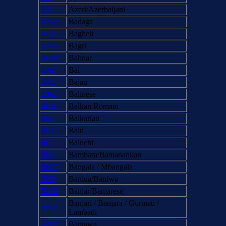
AZ
Azeri/Azerbaijani
BAD
Badaga
BGL
Bagheli
BAG
Bagri
BHN
Bahnar
BAI
Bai
BAJ
Bajau
BAL
Balinese
BLK
Balkan Romani
BK
Balkarian
BLT
Balti
BC
Baluchi
BM
Bambara/Bamanankan
BNG
Bangala / Mbangala
BNI
Baniua/Baniwa
BAN
Banjar/Banjarese
Banjari / Banjara / Gormati /
BNJ
Lambadi
BNT
Bantawa