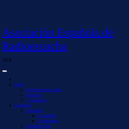
Saltar
al
contenido
Asociación Española de
Radioescucha
AER
AER
Cómo hacerse socio
Servicios
– Contactar
Contactar
Consultar
Un pedido
Un diploma
Contactar con