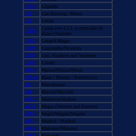
LUG
Luganda
LB
Lun Bawang / Murut
LU
Lunda
Lunda (see LU), in particular its
LND
dialect Ndembo
LNG
Lungeli Magar
LUN
Lunyaneka/Nyaneka
LUR
Luri, Northern and Southern
LUV
Luvale
MAS
Maasai/Massai/Masai
MAM
Maay / Mamay / Rahanweyn
MC
Macedonian
MX
Macuxi/Macushi
MAD
Madurese/Madura
MGA
Magar (Western and Eastern)
MAG
Maghi/Magahi/Maghai
MAI
Maithili / Maithali
MKS
Makassar/Makasar
MAK
Makonde