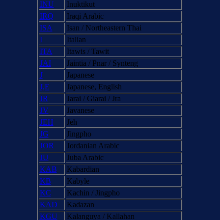
INU
Inuktikut
IRQ
Iraqi Arabic
ISA
Isan / Northeastern Thai
I
Italian
ITA
Itawis / Tawit
JAI
Jaintia / Pnar / Synteng
J
Japanese
J,E
Japanese, English
JR
Jarai / Giarai / Jra
JV
Javanese
JEH
Jeh
JG
Jingpho
JOR
Jordanian Arabic
JU
Juba Arabic
KAB
Kabardian
KB
Kabyle
KC
Kachin / Jingpho
KAD
Kadazan
KGU
Kalanguya / Kallahan