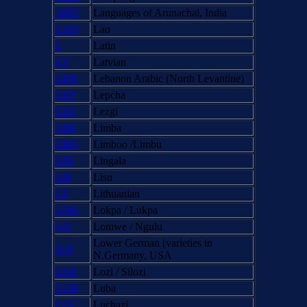
ARU
Languages of Arunachal, India
LAO
Lao
L
Latin
LV
Latvian
LBN
Lebanon Arabic (North Levantine)
LEP
Lepcha
LEZ
Lezgi
LIM
Limba
LBO
Limboo /Limbu
LIN
Lingala
LIS
Lisu
LT
Lithuanian
LOK
Lokpa / Lukpa
LO
Lomwe / Ngulu
Lower German (varieties in
D-P
N.Germany, USA
LOZ
Lozi / Silozi
LUB
Luba
LUC
Luchazi