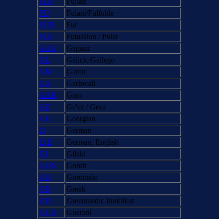
FUJ
Fujian
FU
Fulani/Fulfulde
FUR
Fur
FUJ
FutaJalon / Pular
GAG
Gagauz
GL
Galicic/Gallego
GM
Gamit
GA
Garhwali
GAR
Garo
GZ
Ge'ez / Geez
GE
Georgian
D
German
D,E
German, English
GI
Gilaki
GON
Gondi
GO
Gorontalo
GR
Greek
GD
Greenlandic Inuktikut
GUA
Guaraní