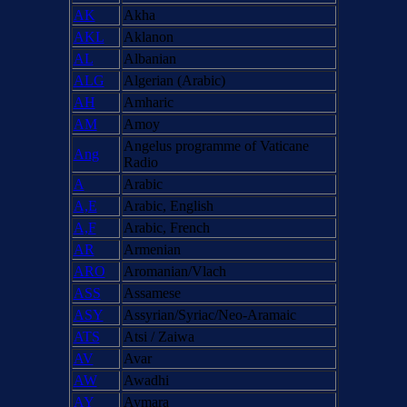
AK
Akha
AKL
Aklanon
AL
Albanian
ALG
Algerian (Arabic)
AH
Amharic
AM
Amoy
Angelus programme of Vaticane
Ang
Radio
A
Arabic
A,E
Arabic, English
A,F
Arabic, French
AR
Armenian
ARO
Aromanian/Vlach
ASS
Assamese
ASY
Assyrian/Syriac/Neo-Aramaic
ATS
Atsi / Zaiwa
AV
Avar
AW
Awadhi
AY
Aymara