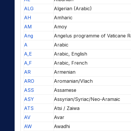
ALG
Algerian (Arabic)
AH
Amharic
AM
Amoy
Ang
Angelus programme of Vaticane R
A
Arabic
A,E
Arabic, English
A,F
Arabic, French
AR
Armenian
ARO
Aromanian/Vlach
ASS
Assamese
ASY
Assyrian/Syriac/Neo-Aramaic
ATS
Atsi / Zaiwa
AV
Avar
AW
Awadhi