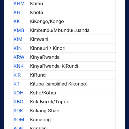
KHM
Khmu
KHT
Khota
KK
KiKongo/Kongo
KMB
Kimbundu/Mbundu/Luanda
KIM
Kimwani
KIN
Kinnauri / Kinori
KRW
KinyaRwanda
KNK
KinyaRwanda-KiRundi
KiR
KiRundi
KT
Kituba (simplified Kikongo)
KOH
Koho/Kohor
KBO
Kok Borok/Tripuri
KOK
Kokang Shan
KOM
Komering
KON
Konkani