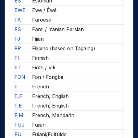
ES
Estonian
EWE
Ewe / Éwé
FA
Faroese
FS
Farsi / Iranian Persian
FJ
Fijian
FP
Filipino (based on Tagalog)
FI
Finnish
FT
Fiote / Vili
FON
Fon / Fongbe
F
French
E,F
French, English
F,E
French, English
F,M
French, Mandarin
FUJ
Fujian
FU
Fulani/Fulfulde