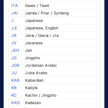
ITA
Itawis / Tawit
JAI
Jaintia / Pnar / Synteng
J
Japanese
J,E
Japanese, English
JR
Jarai / Giarai / Jra
JV
Javanese
JEH
Jeh
JG
Jingpho
JOR
Jordanian Arabic
JU
Juba Arabic
KAB
Kabardian
KB
Kabyle
KC
Kachin / Jingpho
KAD
Kadazan