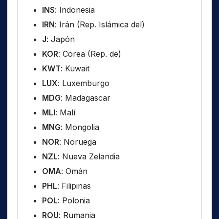
INS
: Indonesia
IRN
: Irán (Rep. Islámica del)
J
: Japón
KOR
: Corea (Rep. de)
KWT
: Kuwait
LUX
: Luxemburgo
MDG
: Madagascar
MLI
: Malí
MNG
: Mongolia
NOR
: Noruega
NZL
: Nueva Zelandia
OMA
: Omán
PHL
: Filipinas
POL
: Polonia
ROU
: Rumania