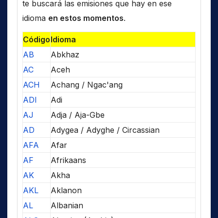
te buscará las emisiones que hay en ese
idioma
en estos momentos
.
Código
Idioma
AB
Abkhaz
AC
Aceh
ACH
Achang / Ngac'ang
ADI
Adi
AJ
Adja / Aja-Gbe
AD
Adygea / Adyghe / Circassian
AFA
Afar
AF
Afrikaans
AK
Akha
AKL
Aklanon
AL
Albanian