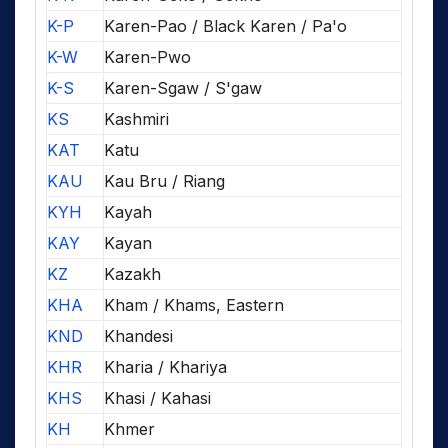
K-P
Karen-Pao / Black Karen / Pa'o
K-W
Karen-Pwo
K-S
Karen-Sgaw / S'gaw
KS
Kashmiri
KAT
Katu
KAU
Kau Bru / Riang
KYH
Kayah
KAY
Kayan
KZ
Kazakh
KHA
Kham / Khams, Eastern
KND
Khandesi
KHR
Kharia / Khariya
KHS
Khasi / Kahasi
KH
Khmer