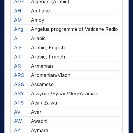
ALG
Algerian (Arabic)
AH
Amharic
AM
Amoy
Ang
Angelus programme of Vaticane Radio
A
Arabic
A,E
Arabic, English
A,F
Arabic, French
AR
Armenian
ARO
Aromanian/Vlach
ASS
Assamese
ASY
Assyrian/Syriac/Neo-Aramaic
ATS
Atsi / Zaiwa
AV
Avar
AW
Awadhi
AY
Aymara