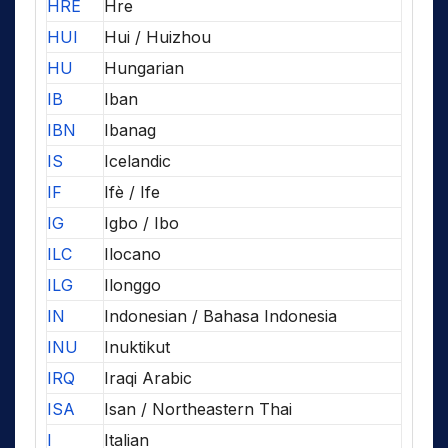
HRE
Hre
HUI
Hui / Huizhou
HU
Hungarian
IB
Iban
IBN
Ibanag
IS
Icelandic
IF
Ifè / Ife
IG
Igbo / Ibo
ILC
Ilocano
ILG
Ilonggo
IN
Indonesian / Bahasa Indonesia
INU
Inuktikut
IRQ
Iraqi Arabic
ISA
Isan / Northeastern Thai
I
Italian