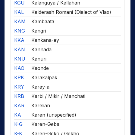
KGU
Kalanguya / Kallahan
KAL
Kalderash Romani (Dialect of Vlax)
KAM
Kambaata
KNG
Kangri
KKA
Kankana-ey
KAN
Kannada
KNU
Kanuri
KAO
Kaonde
KPK
Karakalpak
KRY
Karay-a
KRB
Karbi / Mikir / Manchati
KAR
Karelian
KA
Karen (unspecified)
K-G
Karen-Geba
K-K
Karen-Geko / Gekho