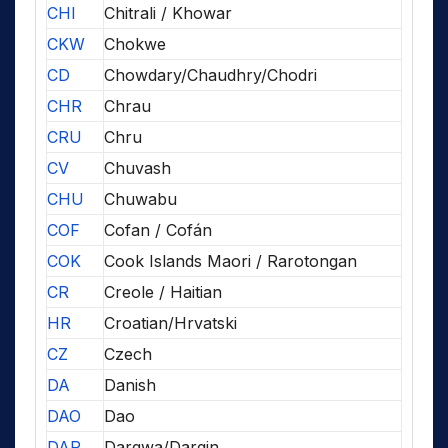
CHI
Chitrali / Khowar
CKW
Chokwe
CD
Chowdary/Chaudhry/Chodri
CHR
Chrau
CRU
Chru
CV
Chuvash
CHU
Chuwabu
COF
Cofan / Cofán
COK
Cook Islands Maori / Rarotongan
CR
Creole / Haitian
HR
Croatian/Hrvatski
CZ
Czech
DA
Danish
DAO
Dao
DAR
Dargwa/Dargin