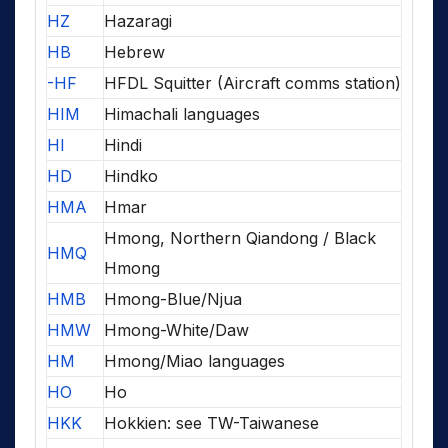
HZ
Hazaragi
HB
Hebrew
-HF
HFDL Squitter (Aircraft comms station)
HIM
Himachali languages
HI
Hindi
HD
Hindko
HMA
Hmar
Hmong, Northern Qiandong / Black
HMQ
Hmong
HMB
Hmong-Blue/Njua
HMW
Hmong-White/Daw
HM
Hmong/Miao languages
HO
Ho
HKK
Hokkien: see TW-Taiwanese