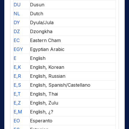
DU
Dusun
NL
Dutch
DY
Dyula/Jula
DZ
Dzongkha
EC
Eastern Cham
EGY
Egyptian Arabic
E
English
E,K
English, Korean
E,R
English, Russian
E,S
English, Spanish/Castellano
E,T
English, Thai
E,Z
English, Zulu
E,M
English, ¿?
EO
Esperanto