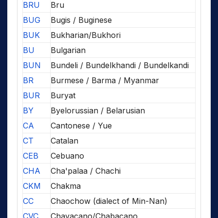
BRU
Bru
BUG
Bugis / Buginese
BUK
Bukharian/Bukhori
BU
Bulgarian
BUN
Bundeli / Bundelkhandi / Bundelkandi
BR
Burmese / Barma / Myanmar
BUR
Buryat
BY
Byelorussian / Belarusian
CA
Cantonese / Yue
CT
Catalan
CEB
Cebuano
CHA
Cha'palaa / Chachi
CKM
Chakma
CC
Chaochow (dialect of Min-Nan)
CVC
Chavacano/Chabacano