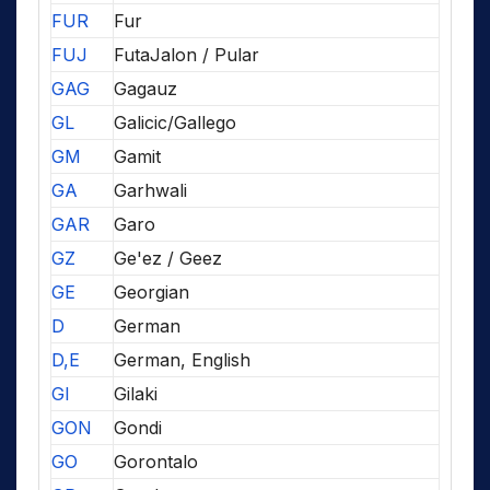
FUR
Fur
FUJ
FutaJalon / Pular
GAG
Gagauz
GL
Galicic/Gallego
GM
Gamit
GA
Garhwali
GAR
Garo
GZ
Ge'ez / Geez
GE
Georgian
D
German
D,E
German, English
GI
Gilaki
GON
Gondi
GO
Gorontalo