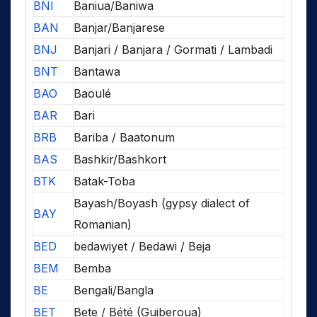
BNI
Baniua/Baniwa
BAN
Banjar/Banjarese
BNJ
Banjari / Banjara / Gormati / Lambadi
BNT
Bantawa
BAO
Baoulé
BAR
Bari
BRB
Bariba / Baatonum
BAS
Bashkir/Bashkort
BTK
Batak-Toba
Bayash/Boyash (gypsy dialect of
BAY
Romanian)
BED
bedawiyet / Bedawi / Beja
BEM
Bemba
BE
Bengali/Bangla
BET
Bete / Bété (Guiberoua)