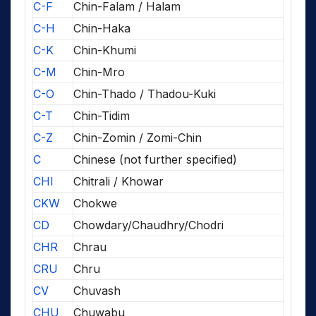
C-F
Chin-Falam / Halam
C-H
Chin-Haka
C-K
Chin-Khumi
C-M
Chin-Mro
C-O
Chin-Thado / Thadou-Kuki
C-T
Chin-Tidim
C-Z
Chin-Zomin / Zomi-Chin
C
Chinese (not further specified)
CHI
Chitrali / Khowar
CKW
Chokwe
CD
Chowdary/Chaudhry/Chodri
CHR
Chrau
CRU
Chru
CV
Chuvash
CHU
Chuwabu