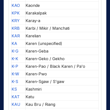
KAO
Kaonde
KPK
Karakalpak
KRY
Karay-a
KRB
Karbi / Mikir / Manchati
KAR
Karelian
KA
Karen (unspecified)
K-G
Karen-Geba
K-K
Karen-Geko / Gekho
K-P
Karen-Pao / Black Karen / Pa'o
K-W
Karen-Pwo
K-S
Karen-Sgaw / S'gaw
KS
Kashmiri
KAT
Katu
KAU
Kau Bru / Riang