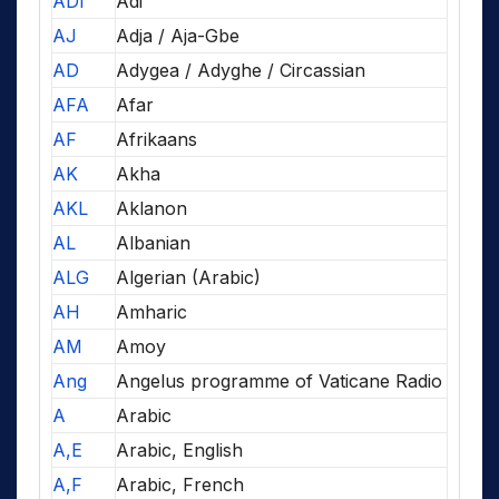
ADI
Adi
AJ
Adja / Aja-Gbe
AD
Adygea / Adyghe / Circassian
AFA
Afar
AF
Afrikaans
AK
Akha
AKL
Aklanon
AL
Albanian
ALG
Algerian (Arabic)
AH
Amharic
AM
Amoy
Ang
Angelus programme of Vaticane Radio
A
Arabic
A,E
Arabic, English
A,F
Arabic, French