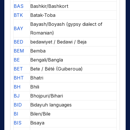
BAS
Bashkir/Bashkort
BTK
Batak-Toba
Bayash/Boyash (gypsy dialect of
BAY
Romanian)
BED
bedawiyet / Bedawi / Beja
BEM
Bemba
BE
Bengali/Bangla
BET
Bete / Bété (Guiberoua)
BHT
Bhatri
BH
Bhili
BJ
Bhojpuri/Bihari
BID
Bidayuh languages
BI
Bilen/Bile
BIS
Bisaya