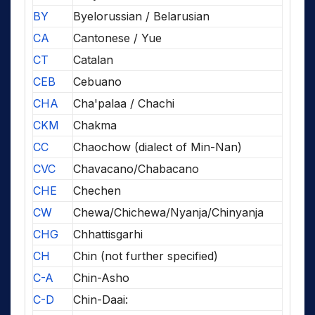
BY
Byelorussian / Belarusian
CA
Cantonese / Yue
CT
Catalan
CEB
Cebuano
CHA
Cha'palaa / Chachi
CKM
Chakma
CC
Chaochow (dialect of Min-Nan)
CVC
Chavacano/Chabacano
CHE
Chechen
CW
Chewa/Chichewa/Nyanja/Chinyanja
CHG
Chhattisgarhi
CH
Chin (not further specified)
C-A
Chin-Asho
C-D
Chin-Daai: