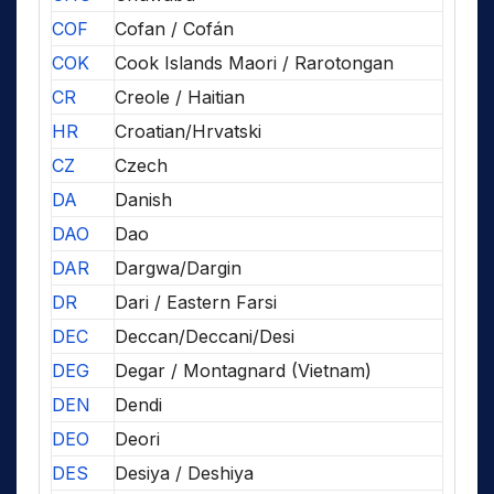
COF
Cofan / Cofán
COK
Cook Islands Maori / Rarotongan
CR
Creole / Haitian
HR
Croatian/Hrvatski
CZ
Czech
DA
Danish
DAO
Dao
DAR
Dargwa/Dargin
DR
Dari / Eastern Farsi
DEC
Deccan/Deccani/Desi
DEG
Degar / Montagnard (Vietnam)
DEN
Dendi
DEO
Deori
DES
Desiya / Deshiya