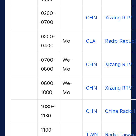
0200-
CHN
Xizang RTV
0700
0300-
Mo
CLA
Radio Republ
0400
0700-
We-
CHN
Xizang RTV
0800
Mo
0800-
We-
CHN
Xizang RTV
1000
Mo
1030-
CHN
China Radio I
1130
1100-
TWN
Radio Taiwan 