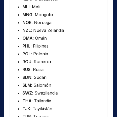
MLI
: Malí
MNG
: Mongolia
NOR
: Noruega
NZL
: Nueva Zelandia
OMA
: Omán
PHL
: Filipinas
POL
: Polonia
ROU
: Rumania
RUS
: Rusia
SDN
: Sudán
SLM
: Salomón
SWZ
: Swazilandia
THA
: Tailandia
TJK
: Tayikistán
TUR
: Turquía