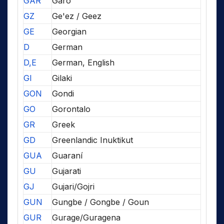
GAR
Garo
GZ
Ge'ez / Geez
GE
Georgian
D
German
D,E
German, English
GI
Gilaki
GON
Gondi
GO
Gorontalo
GR
Greek
GD
Greenlandic Inuktikut
GUA
Guaraní
GU
Gujarati
GJ
Gujari/Gojri
GUN
Gungbe / Gongbe / Goun
GUR
Gurage/Guragena