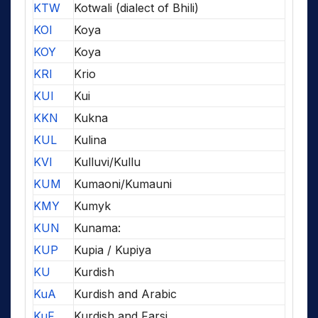
KTW
Kotwali (dialect of Bhili)
KOI
Koya
KOY
Koya
KRI
Krio
KUI
Kui
KKN
Kukna
KUL
Kulina
KVI
Kulluvi/Kullu
KUM
Kumaoni/Kumauni
KMY
Kumyk
KUN
Kunama:
KUP
Kupia / Kupiya
KU
Kurdish
KuA
Kurdish and Arabic
KuF
Kurdish and Farsi