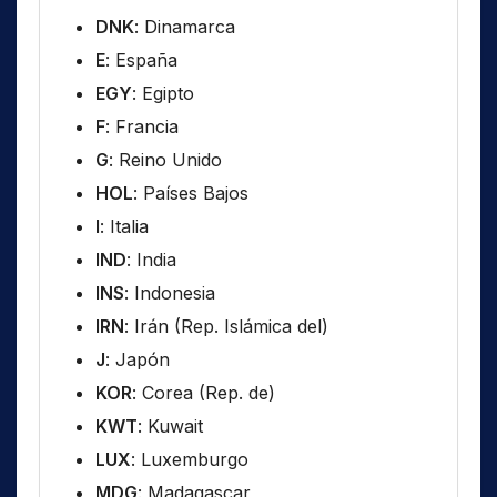
DNK
: Dinamarca
E
: España
EGY
: Egipto
F
: Francia
G
: Reino Unido
HOL
: Países Bajos
I
: Italia
IND
: India
INS
: Indonesia
IRN
: Irán (Rep. Islámica del)
J
: Japón
KOR
: Corea (Rep. de)
KWT
: Kuwait
LUX
: Luxemburgo
MDG
: Madagascar