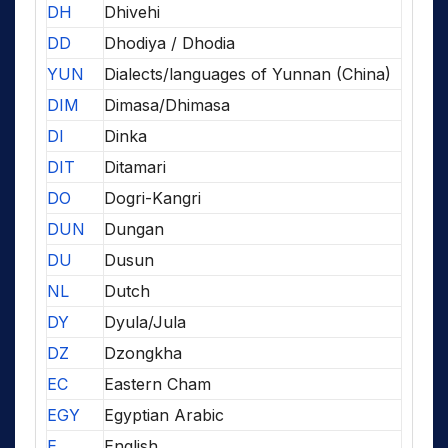
DH
Dhivehi
DD
Dhodiya / Dhodia
YUN
Dialects/languages of Yunnan (China)
DIM
Dimasa/Dhimasa
DI
Dinka
DIT
Ditamari
DO
Dogri-Kangri
DUN
Dungan
DU
Dusun
NL
Dutch
DY
Dyula/Jula
DZ
Dzongkha
EC
Eastern Cham
EGY
Egyptian Arabic
E
English