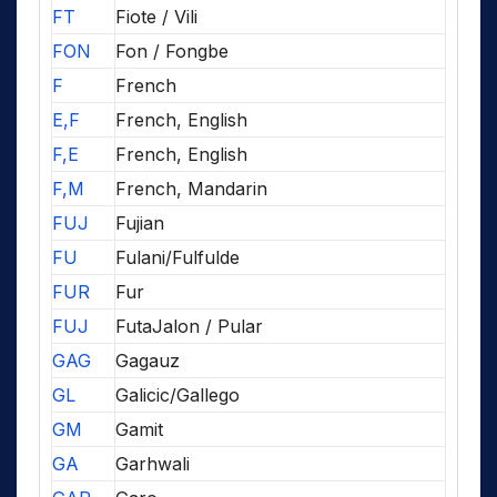
FT
Fiote / Vili
FON
Fon / Fongbe
F
French
E,F
French, English
F,E
French, English
F,M
French, Mandarin
FUJ
Fujian
FU
Fulani/Fulfulde
FUR
Fur
FUJ
FutaJalon / Pular
GAG
Gagauz
GL
Galicic/Gallego
GM
Gamit
GA
Garhwali