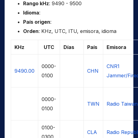
Rango kHz
: 9490 - 9500
Idioma
:
País origen
:
Orden
: KHz, UTC, ITU, emisora, idioma
KHz
UTC
Días
País
Emisora
0000-
CNR1
9490.00
CHN
0100
Jammer/Fire
0000-
TWN
Radio Taiwan 
0100
0100-
CLA
Radio Republ
0300