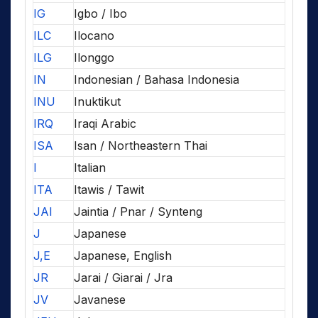
IG
Igbo / Ibo
ILC
Ilocano
ILG
Ilonggo
IN
Indonesian / Bahasa Indonesia
INU
Inuktikut
IRQ
Iraqi Arabic
ISA
Isan / Northeastern Thai
I
Italian
ITA
Itawis / Tawit
JAI
Jaintia / Pnar / Synteng
J
Japanese
J,E
Japanese, English
JR
Jarai / Giarai / Jra
JV
Javanese