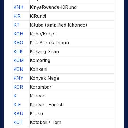
KNK
KinyaRwanda-KiRundi
KiR
KiRundi
KT
Kituba (simplified Kikongo)
KOH
Koho/Kohor
KBO
Kok Borok/Tripuri
KOK
Kokang Shan
KOM
Komering
KON
Konkani
KNY
Konyak Naga
KOR
Korambar
K
Korean
K,E
Korean, English
KKU
Korku
KOT
Kotokoli / Tem