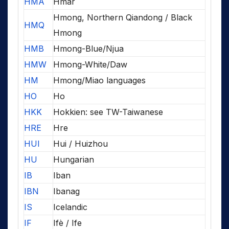
HMA
Hmar
Hmong, Northern Qiandong / Black
HMQ
Hmong
HMB
Hmong-Blue/Njua
HMW
Hmong-White/Daw
HM
Hmong/Miao languages
HO
Ho
HKK
Hokkien: see TW-Taiwanese
HRE
Hre
HUI
Hui / Huizhou
HU
Hungarian
IB
Iban
IBN
Ibanag
IS
Icelandic
IF
Ifè / Ife