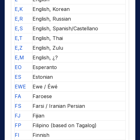
E,K
English, Korean
E,R
English, Russian
E,S
English, Spanish/Castellano
E,T
English, Thai
E,Z
English, Zulu
E,M
English, ¿?
EO
Esperanto
ES
Estonian
EWE
Ewe / Éwé
FA
Faroese
FS
Farsi / Iranian Persian
FJ
Fijian
FP
Filipino (based on Tagalog)
FI
Finnish