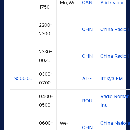
Mo,We
CAN
Bible Voice
1750
2200-
CHN
China Radio I
2300
2330-
CHN
China Radio I
0030
0300-
9500.00
ALG
Ifrikya FM
0700
0400-
Radio Roman
ROU
0500
Int.
0600-
We-
China Nation
CHN