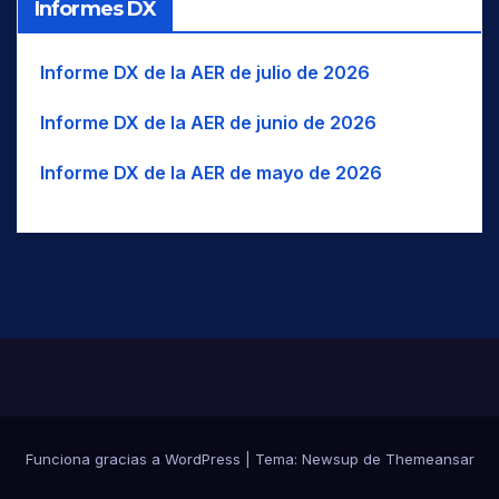
BK
Balkarian
WNW
O-NO
TJK
Informes DX
BLT
Balti
WSW
O-SO
TUR
BC
Baluchi
UAE
Informe DX de la AER de julio de 2026
USA
BM
Bambara/Bamanankan
Informe DX de la AER de junio de 2026
UZB
BNG
Bangala / Mbangala
VUT
Informe DX de la AER de mayo de 2026
BNI
Baniua/Baniwa
BAN
Banjar/Banjarese
Banjari / Banjara / Gormati /
BNJ
Lambadi
BNT
Bantawa
BAO
Baoulé
BAR
Bari
BRB
Bariba / Baatonum
BAS
Bashkir/Bashkort
Funciona gracias a WordPress
|
Tema:
Newsup
de
Themeansar
BTK
Batak-Toba