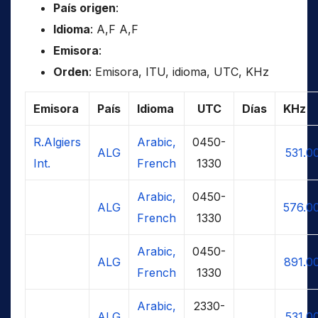
País origen
:
Idioma
: A,F A,F
Emisora
:
Orden
: Emisora, ITU, idioma, UTC, KHz
Emisora
País
Idioma
UTC
Días
KHz
R.Algiers
Arabic,
0450-
ALG
531.0
Int.
French
1330
Arabic,
0450-
ALG
576.0
French
1330
Arabic,
0450-
ALG
891.0
French
1330
Arabic,
2330-
ALG
531.0