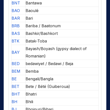
BNT
Bantawa
BAO
Baoulé
BAR
Bari
BRB
Bariba / Baatonum
BAS
Bashkir/Bashkort
BTK
Batak-Toba
Bayash/Boyash (gypsy dialect of
BAY
Romanian)
BED
bedawiyet / Bedawi / Beja
BEM
Bemba
BE
Bengali/Bangla
BET
Bete / Bété (Guiberoua)
BHT
Bhatri
BH
Bhili
BJ
Bhojpuri/Bihari