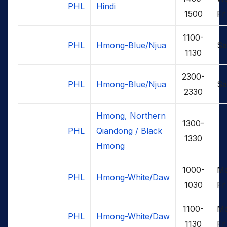
PHL
Hindi
1500
Fr
1100-
PHL
Hmong-Blue/Njua
S
1130
2300-
PHL
Hmong-Blue/Njua
S
2330
Hmong, Northern
1300-
PHL
Qiandong / Black
1330
Hmong
1000-
M
PHL
Hmong-White/Daw
1030
Fr
1100-
M
PHL
Hmong-White/Daw
1130
Fr