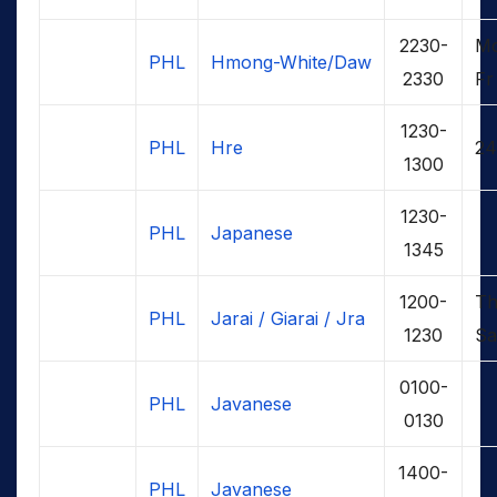
2230-
M
PHL
Hmong-White/Daw
2330
Fr
1230-
PHL
Hre
24
1300
1230-
PHL
Japanese
1345
1200-
Th
PHL
Jarai / Giarai / Jra
1230
Sa
0100-
PHL
Javanese
0130
1400-
PHL
Javanese