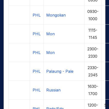
0930-
PHL
Mongolian
1000
1115-
PHL
Mon
1145
2300-
PHL
Mon
2330
2330-
PHL
Palaung - Pale
2345
1630-
PHL
Russian
1700
1200-
Su
PHL
Rade/Ede