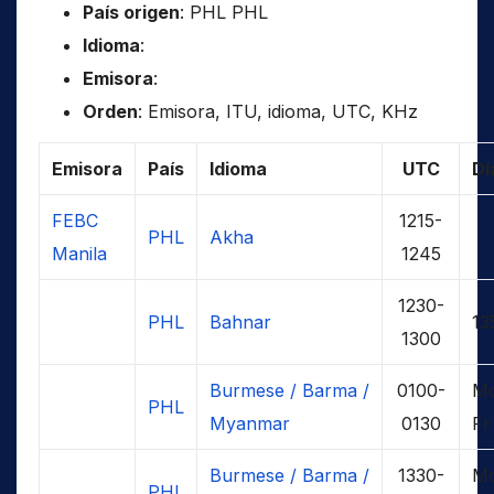
País origen
: PHL PHL
Idioma
:
Emisora
:
Orden
: Emisora, ITU, idioma, UTC, KHz
Emisora
País
Idioma
UTC
Dí
FEBC
1215-
PHL
Akha
Manila
1245
1230-
PHL
Bahnar
13
1300
Burmese / Barma /
0100-
M
PHL
Myanmar
0130
Fr
Burmese / Barma /
1330-
M
PHL