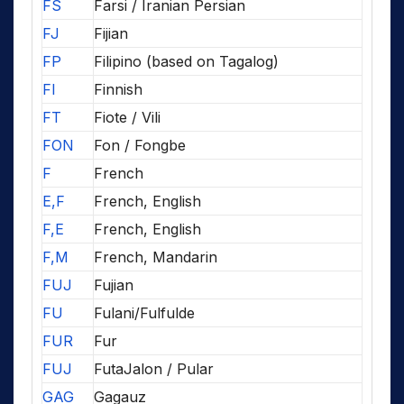
FS
Farsi / Iranian Persian
FJ
Fijian
FP
Filipino (based on Tagalog)
FI
Finnish
FT
Fiote / Vili
FON
Fon / Fongbe
F
French
E,F
French, English
F,E
French, English
F,M
French, Mandarin
FUJ
Fujian
FU
Fulani/Fulfulde
FUR
Fur
FUJ
FutaJalon / Pular
GAG
Gagauz