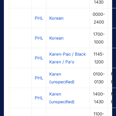
1430
0000-
PHL
Korean
2400
1700-
PHL
Korean
1000
Karen-Pao / Black
1145-
PHL
Karen / Pa'o
1200
Karen
0100-
M
PHL
(unspecified)
0130
Fr
Karen
1400-
M
PHL
(unspecified)
1430
Fr
1100-