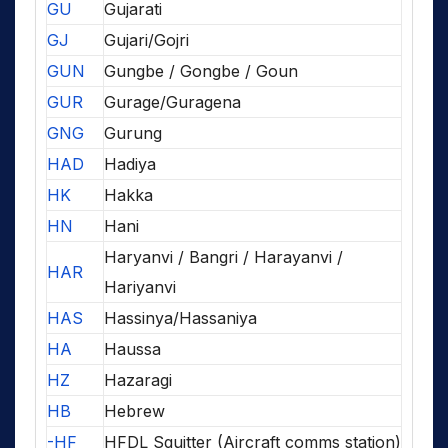
GU
Gujarati
GJ
Gujari/Gojri
GUN
Gungbe / Gongbe / Goun
GUR
Gurage/Guragena
GNG
Gurung
HAD
Hadiya
HK
Hakka
HN
Hani
Haryanvi / Bangri / Harayanvi /
HAR
Hariyanvi
HAS
Hassinya/Hassaniya
HA
Haussa
HZ
Hazaragi
HB
Hebrew
-HF
HFDL Squitter (Aircraft comms station)