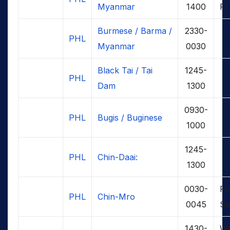
Myanmar
1400
Fr
Burmese / Barma /
2330-
PHL
Myanmar
0030
Black Tai / Tai
1245-
PHL
Dam
1300
0930-
PHL
Bugis / Buginese
1000
1245-
PHL
Chin-Daai:
1300
0030-
Fr
PHL
Chin-Mro
0045
S
1430-
W