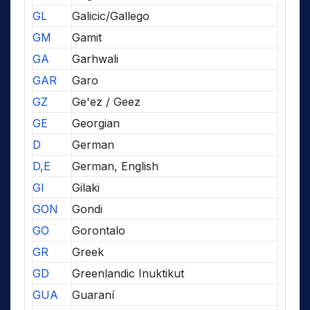
GL
Galicic/Gallego
GM
Gamit
GA
Garhwali
GAR
Garo
GZ
Ge'ez / Geez
GE
Georgian
D
German
D,E
German, English
GI
Gilaki
GON
Gondi
GO
Gorontalo
GR
Greek
GD
Greenlandic Inuktikut
GUA
Guaraní