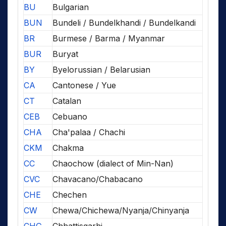
BU
Bulgarian
BUN
Bundeli / Bundelkhandi / Bundelkandi
BR
Burmese / Barma / Myanmar
BUR
Buryat
BY
Byelorussian / Belarusian
CA
Cantonese / Yue
CT
Catalan
CEB
Cebuano
CHA
Cha'palaa / Chachi
CKM
Chakma
CC
Chaochow (dialect of Min-Nan)
CVC
Chavacano/Chabacano
CHE
Chechen
CW
Chewa/Chichewa/Nyanja/Chinyanja
CHG
Chhattisgarhi