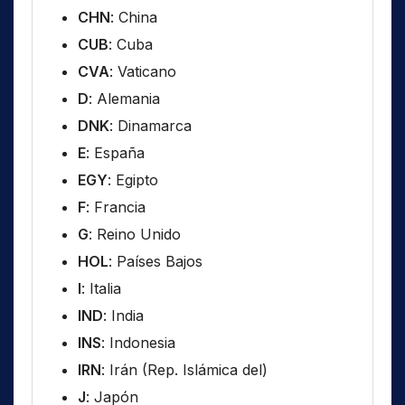
CHN
: China
CUB
: Cuba
CVA
: Vaticano
D
: Alemania
DNK
: Dinamarca
E
: España
EGY
: Egipto
F
: Francia
G
: Reino Unido
HOL
: Países Bajos
I
: Italia
IND
: India
INS
: Indonesia
IRN
: Irán (Rep. Islámica del)
J
: Japón