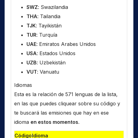
SWZ
: Swazilandia
THA
: Tailandia
TJK
: Tayikistán
TUR
: Turquía
UAE
: Emiratos Arabes Unidos
USA
: Estados Unidos
UZB
: Uzbekistán
VUT
: Vanuatu
Idiomas
Esta es la relación de 571 lenguas de la lista,
en las que puedes cliquear sobre su código y
te buscará las emisiones que hay en ese
idioma
en estos momentos
.
Código
Idioma