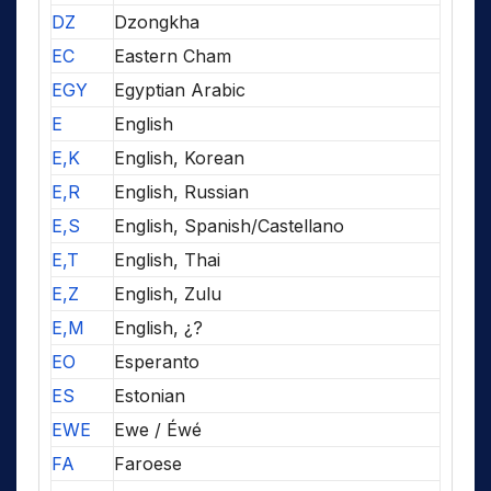
DZ
Dzongkha
EC
Eastern Cham
EGY
Egyptian Arabic
E
English
E,K
English, Korean
E,R
English, Russian
E,S
English, Spanish/Castellano
E,T
English, Thai
E,Z
English, Zulu
E,M
English, ¿?
EO
Esperanto
ES
Estonian
EWE
Ewe / Éwé
FA
Faroese