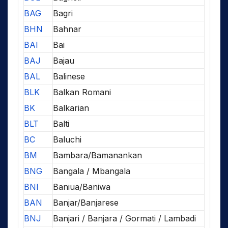
BAG
Bagri
BHN
Bahnar
BAI
Bai
BAJ
Bajau
BAL
Balinese
BLK
Balkan Romani
BK
Balkarian
BLT
Balti
BC
Baluchi
BM
Bambara/Bamanankan
BNG
Bangala / Mbangala
BNI
Baniua/Baniwa
BAN
Banjar/Banjarese
BNJ
Banjari / Banjara / Gormati / Lambadi