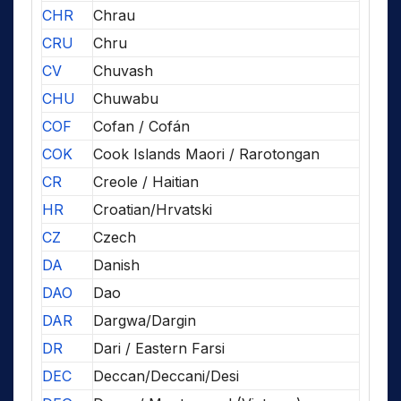
CHR
Chrau
CRU
Chru
CV
Chuvash
CHU
Chuwabu
COF
Cofan / Cofán
COK
Cook Islands Maori / Rarotongan
CR
Creole / Haitian
HR
Croatian/Hrvatski
CZ
Czech
DA
Danish
DAO
Dao
DAR
Dargwa/Dargin
DR
Dari / Eastern Farsi
DEC
Deccan/Deccani/Desi