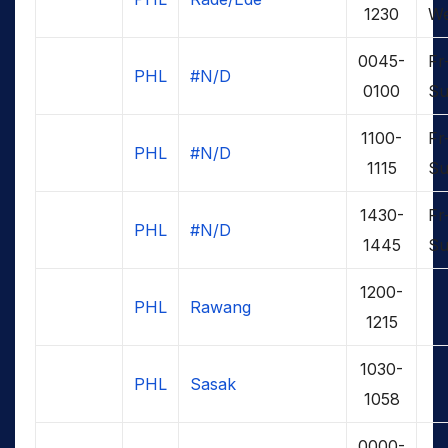
1230
W
0045-
Fr
PHL
#N/D
0100
S
1100-
Fr
PHL
#N/D
1115
S
1430-
Fr
PHL
#N/D
1445
S
1200-
PHL
Rawang
1215
1030-
PHL
Sasak
1058
0000-