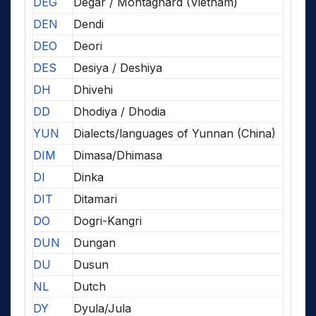
DEG
Degar / Montagnard (Vietnam)
DEN
Dendi
DEO
Deori
DES
Desiya / Deshiya
DH
Dhivehi
DD
Dhodiya / Dhodia
YUN
Dialects/languages of Yunnan (China)
DIM
Dimasa/Dhimasa
DI
Dinka
DIT
Ditamari
DO
Dogri-Kangri
DUN
Dungan
DU
Dusun
NL
Dutch
DY
Dyula/Jula