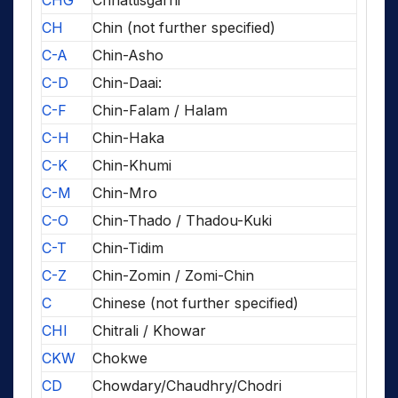
CH
Chin (not further specified)
C-A
Chin-Asho
C-D
Chin-Daai:
C-F
Chin-Falam / Halam
C-H
Chin-Haka
C-K
Chin-Khumi
C-M
Chin-Mro
C-O
Chin-Thado / Thadou-Kuki
C-T
Chin-Tidim
C-Z
Chin-Zomin / Zomi-Chin
C
Chinese (not further specified)
CHI
Chitrali / Khowar
CKW
Chokwe
CD
Chowdary/Chaudhry/Chodri