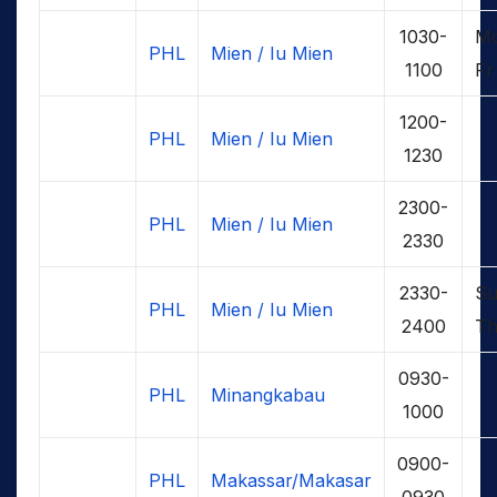
1030-
M
PHL
Mien / Iu Mien
1100
Fr
1200-
PHL
Mien / Iu Mien
1230
2300-
PHL
Mien / Iu Mien
2330
2330-
Su
PHL
Mien / Iu Mien
2400
T
0930-
PHL
Minangkabau
1000
0900-
PHL
Makassar/Makasar
0930