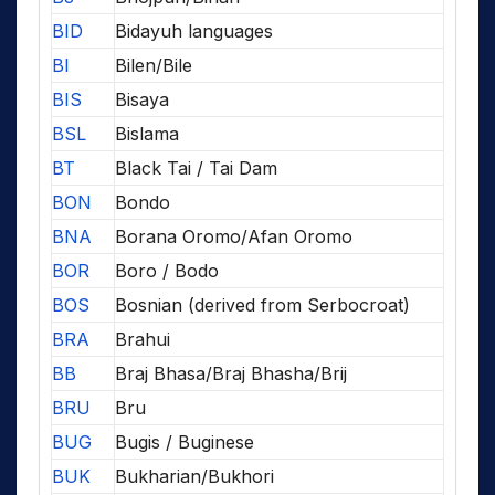
BID
Bidayuh languages
BI
Bilen/Bile
BIS
Bisaya
BSL
Bislama
BT
Black Tai / Tai Dam
BON
Bondo
BNA
Borana Oromo/Afan Oromo
BOR
Boro / Bodo
BOS
Bosnian (derived from Serbocroat)
BRA
Brahui
BB
Braj Bhasa/Braj Bhasha/Brij
BRU
Bru
BUG
Bugis / Buginese
BUK
Bukharian/Bukhori