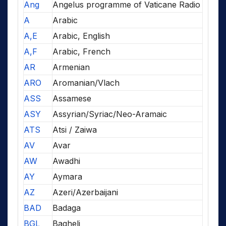
Ang
Angelus programme of Vaticane Radio
A
Arabic
A,E
Arabic, English
A,F
Arabic, French
AR
Armenian
ARO
Aromanian/Vlach
ASS
Assamese
ASY
Assyrian/Syriac/Neo-Aramaic
ATS
Atsi / Zaiwa
AV
Avar
AW
Awadhi
AY
Aymara
AZ
Azeri/Azerbaijani
BAD
Badaga
BGL
Bagheli