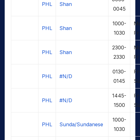
PHL
Shan
0045
1000-
M
PHL
Shan
1030
Fr
2300-
M
PHL
Shan
2330
Fr
0130-
Fr
PHL
#N/D
0145
S
1445-
Fr
PHL
#N/D
1500
S
1000-
PHL
Sunda/Sundanese
1030