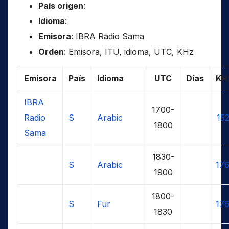
País origen
:
Idioma
:
Emisora
: IBRA Radio Sama
Orden
: Emisora, ITU, idioma, UTC, KHz
Emisora
País
Idioma
UTC
Días
KH
IBRA
1700-
Radio
S
Arabic
15
1800
Sama
1830-
S
Arabic
17
1900
1800-
S
Fur
17
1830