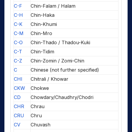
C-F
Chin-Falam / Halam
C-H
Chin-Haka
C-K
Chin-Khumi
C-M
Chin-Mro
C-O
Chin-Thado / Thadou-Kuki
C-T
Chin-Tidim
C-Z
Chin-Zomin / Zomi-Chin
C
Chinese (not further specified)
CHI
Chitrali / Khowar
CKW
Chokwe
CD
Chowdary/Chaudhry/Chodri
CHR
Chrau
CRU
Chru
CV
Chuvash