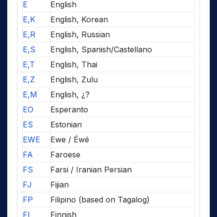
E
English
E,K
English, Korean
E,R
English, Russian
E,S
English, Spanish/Castellano
E,T
English, Thai
E,Z
English, Zulu
E,M
English, ¿?
EO
Esperanto
ES
Estonian
EWE
Ewe / Éwé
FA
Faroese
FS
Farsi / Iranian Persian
FJ
Fijian
FP
Filipino (based on Tagalog)
FI
Finnish