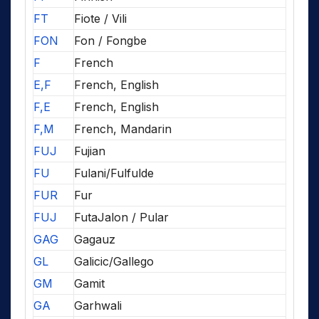
FT
Fiote / Vili
FON
Fon / Fongbe
F
French
E,F
French, English
F,E
French, English
F,M
French, Mandarin
FUJ
Fujian
FU
Fulani/Fulfulde
FUR
Fur
FUJ
FutaJalon / Pular
GAG
Gagauz
GL
Galicic/Gallego
GM
Gamit
GA
Garhwali