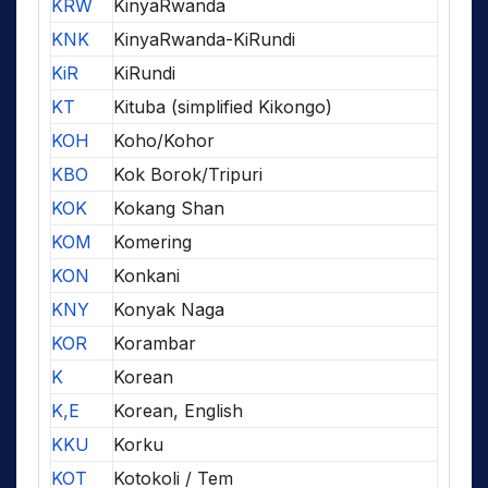
KRW
KinyaRwanda
KNK
KinyaRwanda-KiRundi
KiR
KiRundi
KT
Kituba (simplified Kikongo)
KOH
Koho/Kohor
KBO
Kok Borok/Tripuri
KOK
Kokang Shan
KOM
Komering
KON
Konkani
KNY
Konyak Naga
KOR
Korambar
K
Korean
K,E
Korean, English
KKU
Korku
KOT
Kotokoli / Tem