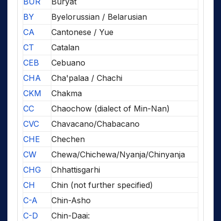
BUR
Buryat
BY
Byelorussian / Belarusian
CA
Cantonese / Yue
CT
Catalan
CEB
Cebuano
CHA
Cha'palaa / Chachi
CKM
Chakma
CC
Chaochow (dialect of Min-Nan)
CVC
Chavacano/Chabacano
CHE
Chechen
CW
Chewa/Chichewa/Nyanja/Chinyanja
CHG
Chhattisgarhi
CH
Chin (not further specified)
C-A
Chin-Asho
C-D
Chin-Daai: