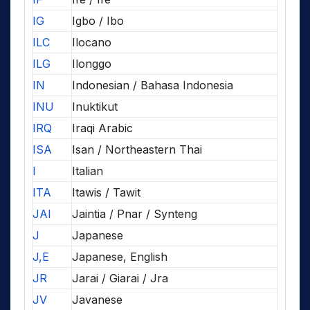
IG
Igbo / Ibo
ILC
Ilocano
ILG
Ilonggo
IN
Indonesian / Bahasa Indonesia
INU
Inuktikut
IRQ
Iraqi Arabic
ISA
Isan / Northeastern Thai
I
Italian
ITA
Itawis / Tawit
JAI
Jaintia / Pnar / Synteng
J
Japanese
J,E
Japanese, English
JR
Jarai / Giarai / Jra
JV
Javanese