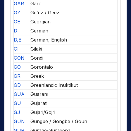
GAR
Garo
GZ
Ge'ez / Geez
GE
Georgian
D
German
D,E
German, English
GI
Gilaki
GON
Gondi
GO
Gorontalo
GR
Greek
GD
Greenlandic Inuktikut
GUA
Guaraní
GU
Gujarati
GJ
Gujari/Gojri
GUN
Gungbe / Gongbe / Goun
GUR
Gurage/Guragena