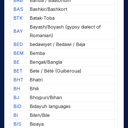
BRB
Bariba / Baatonum
BAS
Bashkir/Bashkort
BTK
Batak-Toba
Bayash/Boyash (gypsy dialect of
BAY
Romanian)
BED
bedawiyet / Bedawi / Beja
BEM
Bemba
BE
Bengali/Bangla
BET
Bete / Bété (Guiberoua)
BHT
Bhatri
BH
Bhili
BJ
Bhojpuri/Bihari
BID
Bidayuh languages
BI
Bilen/Bile
BIS
Bisaya