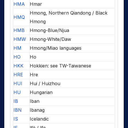
HMA
Hmar
Hmong, Northern Qiandong / Black
HMQ
Hmong
HMB
Hmong-Blue/Njua
HMW
Hmong-White/Daw
HM
Hmong/Miao languages
HO
Ho
HKK
Hokkien: see TW-Taiwanese
HRE
Hre
HUI
Hui / Huizhou
HU
Hungarian
IB
Iban
IBN
Ibanag
IS
Icelandic
IF
Ifè / Ife