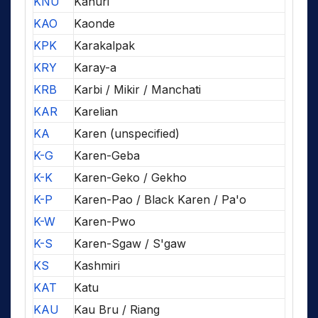
KNU
Kanuri
KAO
Kaonde
KPK
Karakalpak
KRY
Karay-a
KRB
Karbi / Mikir / Manchati
KAR
Karelian
KA
Karen (unspecified)
K-G
Karen-Geba
K-K
Karen-Geko / Gekho
K-P
Karen-Pao / Black Karen / Pa'o
K-W
Karen-Pwo
K-S
Karen-Sgaw / S'gaw
KS
Kashmiri
KAT
Katu
KAU
Kau Bru / Riang