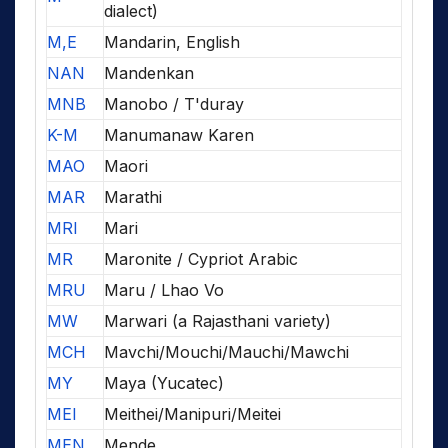
dialect)
M,E
Mandarin, English
NAN
Mandenkan
MNB
Manobo / T'duray
K-M
Manumanaw Karen
MAO
Maori
MAR
Marathi
MRI
Mari
MR
Maronite / Cypriot Arabic
MRU
Maru / Lhao Vo
MW
Marwari (a Rajasthani variety)
MCH
Mavchi/Mouchi/Mauchi/Mawchi
MY
Maya (Yucatec)
MEI
Meithei/Manipuri/Meitei
MEN
Mende