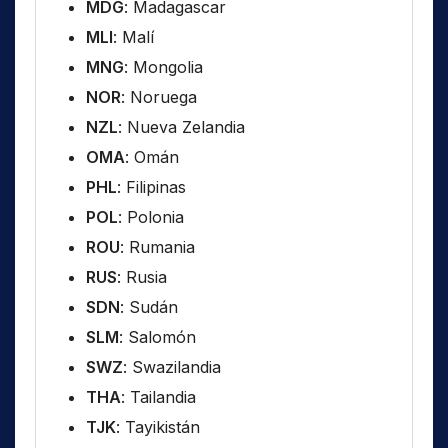
MDG
: Madagascar
MLI
: Malí
MNG
: Mongolia
NOR
: Noruega
NZL
: Nueva Zelandia
OMA
: Omán
PHL
: Filipinas
POL
: Polonia
ROU
: Rumania
RUS
: Rusia
SDN
: Sudán
SLM
: Salomón
SWZ
: Swazilandia
THA
: Tailandia
TJK
: Tayikistán