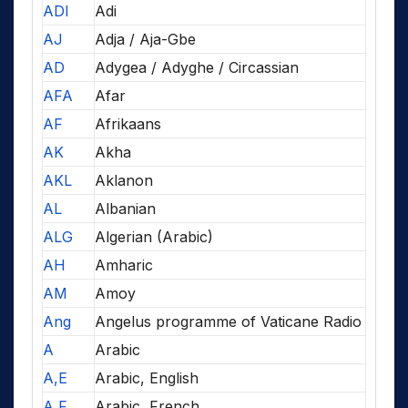
ADI
Adi
AJ
Adja / Aja-Gbe
AD
Adygea / Adyghe / Circassian
AFA
Afar
AF
Afrikaans
AK
Akha
AKL
Aklanon
AL
Albanian
ALG
Algerian (Arabic)
AH
Amharic
AM
Amoy
Ang
Angelus programme of Vaticane Radio
A
Arabic
A,E
Arabic, English
A,F
Arabic, French