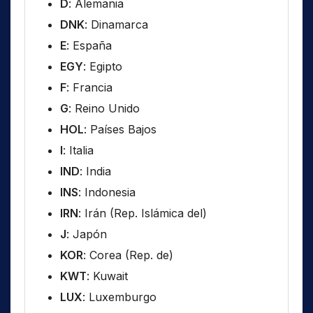
D
: Alemania
DNK
: Dinamarca
E
: España
EGY
: Egipto
F
: Francia
G
: Reino Unido
HOL
: Países Bajos
I
: Italia
IND
: India
INS
: Indonesia
IRN
: Irán (Rep. Islámica del)
J
: Japón
KOR
: Corea (Rep. de)
KWT
: Kuwait
LUX
: Luxemburgo