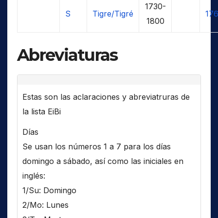
1730-
S
Tigre/Tigré
17
1800
Abreviaturas
Estas son las aclaraciones y abreviatruras de
la lista EiBi
Días
Se usan los números 1 a 7 para los días
domingo a sábado, así como las iniciales en
inglés:
1/Su: Domingo
2/Mo: Lunes