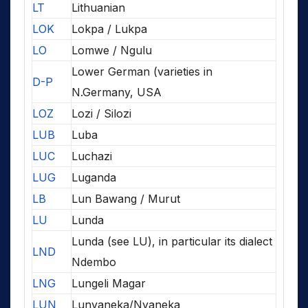
LT
Lithuanian
LOK
Lokpa / Lukpa
LO
Lomwe / Ngulu
Lower German (varieties in
D-P
N.Germany, USA
LOZ
Lozi / Silozi
LUB
Luba
LUC
Luchazi
LUG
Luganda
LB
Lun Bawang / Murut
LU
Lunda
Lunda (see LU), in particular its dialect
LND
Ndembo
LNG
Lungeli Magar
LUN
Lunyaneka/Nyaneka