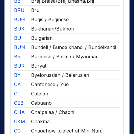
BB
Braj Bhasa/Braj Bhasha/Brij
BRU
Bru
BUG
Bugis / Buginese
BUK
Bukharian/Bukhori
BU
Bulgarian
BUN
Bundeli / Bundelkhandi / Bundelkandi
BR
Burmese / Barma / Myanmar
BUR
Buryat
BY
Byelorussian / Belarusian
CA
Cantonese / Yue
CT
Catalan
CEB
Cebuano
CHA
Cha'palaa / Chachi
CKM
Chakma
CC
Chaochow (dialect of Min-Nan)