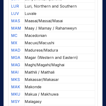
LUR
Luri, Northern and Southern
LUV
Luvale
MAS
Maasai/Massai/Masai
MAM
Maay / Mamay / Rahanweyn
MC
Macedonian
MX
Macuxi/Macushi
MAD
Madurese/Madura
MGA
Magar (Western and Eastern)
MAG
Maghi/Magahi/Maghai
MAI
Maithili / Maithali
MKS
Makassar/Makasar
MAK
Makonde
MKU
Makua / Makhuwa
MSY
Malagasy