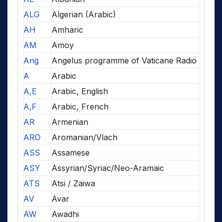
ALG
Algerian (Arabic)
AH
Amharic
AM
Amoy
Ang
Angelus programme of Vaticane Radio
A
Arabic
A,E
Arabic, English
A,F
Arabic, French
AR
Armenian
ARO
Aromanian/Vlach
ASS
Assamese
ASY
Assyrian/Syriac/Neo-Aramaic
ATS
Atsi / Zaiwa
AV
Avar
AW
Awadhi