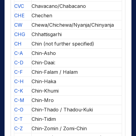
CVC
Chavacano/Chabacano
CHE
Chechen
CW
Chewa/Chichewa/Nyanja/Chinyanja
CHG
Chhattisgarhi
CH
Chin (not further specified)
C-A
Chin-Asho
C-D
Chin-Daai:
C-F
Chin-Falam / Halam
C-H
Chin-Haka
C-K
Chin-Khumi
C-M
Chin-Mro
C-O
Chin-Thado / Thadou-Kuki
C-T
Chin-Tidim
C-Z
Chin-Zomin / Zomi-Chin