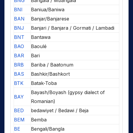
BNG
Bangala / Mbangala
BNI
Baniua/Baniwa
BAN
Banjar/Banjarese
BNJ
Banjari / Banjara / Gormati / Lambadi
BNT
Bantawa
BAO
Baoulé
BAR
Bari
BRB
Bariba / Baatonum
BAS
Bashkir/Bashkort
BTK
Batak-Toba
Bayash/Boyash (gypsy dialect of
BAY
Romanian)
BED
bedawiyet / Bedawi / Beja
BEM
Bemba
BE
Bengali/Bangla