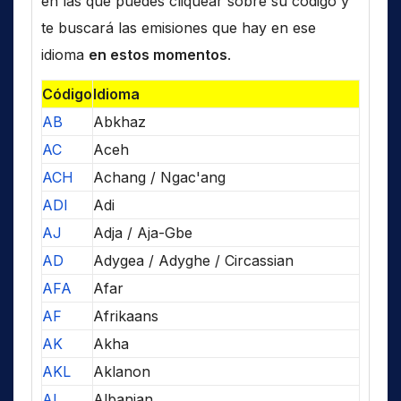
en las que puedes cliquear sobre su código y
te buscará las emisiones que hay en ese
idioma
en estos momentos
.
Código
Idioma
AB
Abkhaz
AC
Aceh
ACH
Achang / Ngac'ang
ADI
Adi
AJ
Adja / Aja-Gbe
AD
Adygea / Adyghe / Circassian
AFA
Afar
AF
Afrikaans
AK
Akha
AKL
Aklanon
AL
Albanian