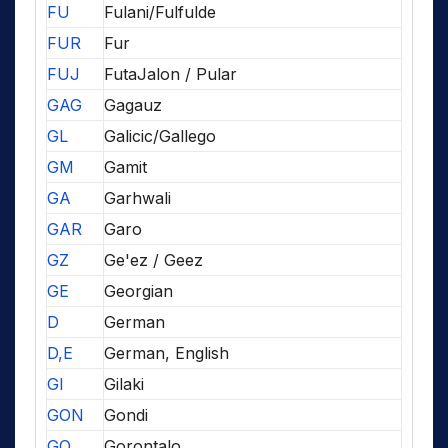
FU
Fulani/Fulfulde
FUR
Fur
FUJ
FutaJalon / Pular
GAG
Gagauz
GL
Galicic/Gallego
GM
Gamit
GA
Garhwali
GAR
Garo
GZ
Ge'ez / Geez
GE
Georgian
D
German
D,E
German, English
GI
Gilaki
GON
Gondi
GO
Gorontalo