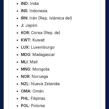
IND
: India
INS
: Indonesia
IRN
: Irán (Rep. Islámica del)
J
: Japón
KOR
: Corea (Rep. de)
KWT
: Kuwait
LUX
: Luxemburgo
MDG
: Madagascar
MLI
: Malí
MNG
: Mongolia
NOR
: Noruega
NZL
: Nueva Zelandia
OMA
: Omán
PHL
: Filipinas
POL
: Polonia