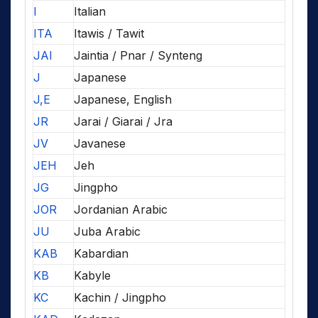
I
Italian
ITA
Itawis / Tawit
JAI
Jaintia / Pnar / Synteng
J
Japanese
J,E
Japanese, English
JR
Jarai / Giarai / Jra
JV
Javanese
JEH
Jeh
JG
Jingpho
JOR
Jordanian Arabic
JU
Juba Arabic
KAB
Kabardian
KB
Kabyle
KC
Kachin / Jingpho