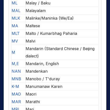
ML
Malay / Baku
MAL
Malayalam
MLK
Malinke/Maninka (We/Ea)
MA
Maltese
MLT
Malto / Kumarbhag Paharia
MV
Malvi
Mandarin (Standard Chinese / Beijing
M
dialect)
M,E
Mandarin, English
NAN
Mandenkan
MNB
Manobo / T'duray
K-M
Manumanaw Karen
MAO
Maori
MAR
Marathi
MRI
Mari