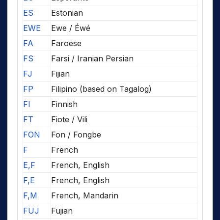
ES
Estonian
EWE
Ewe / Éwé
FA
Faroese
FS
Farsi / Iranian Persian
FJ
Fijian
FP
Filipino (based on Tagalog)
FI
Finnish
FT
Fiote / Vili
FON
Fon / Fongbe
F
French
E,F
French, English
F,E
French, English
F,M
French, Mandarin
FUJ
Fujian