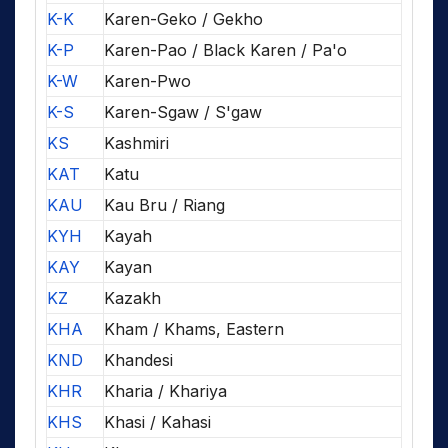
K-K
Karen-Geko / Gekho
K-P
Karen-Pao / Black Karen / Pa'o
K-W
Karen-Pwo
K-S
Karen-Sgaw / S'gaw
KS
Kashmiri
KAT
Katu
KAU
Kau Bru / Riang
KYH
Kayah
KAY
Kayan
KZ
Kazakh
KHA
Kham / Khams, Eastern
KND
Khandesi
KHR
Kharia / Khariya
KHS
Khasi / Kahasi