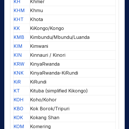
KH
Khmer
KHM
Khmu
KHT
Khota
KK
KiKongo/Kongo
KMB
Kimbundu/Mbundu/Luanda
KIM
Kimwani
KIN
Kinnauri / Kinori
KRW
KinyaRwanda
KNK
KinyaRwanda-KiRundi
KiR
KiRundi
KT
Kituba (simplified Kikongo)
KOH
Koho/Kohor
KBO
Kok Borok/Tripuri
KOK
Kokang Shan
KOM
Komering