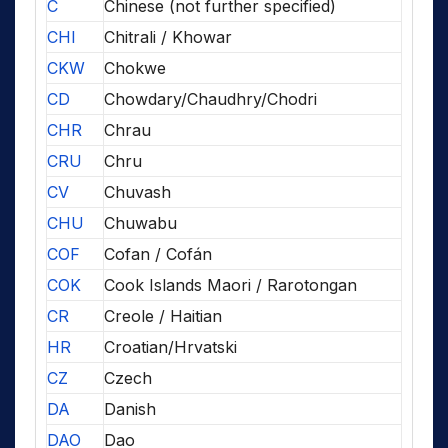
C
Chinese (not further specified)
CHI
Chitrali / Khowar
CKW
Chokwe
CD
Chowdary/Chaudhry/Chodri
CHR
Chrau
CRU
Chru
CV
Chuvash
CHU
Chuwabu
COF
Cofan / Cofán
COK
Cook Islands Maori / Rarotongan
CR
Creole / Haitian
HR
Croatian/Hrvatski
CZ
Czech
DA
Danish
DAO
Dao