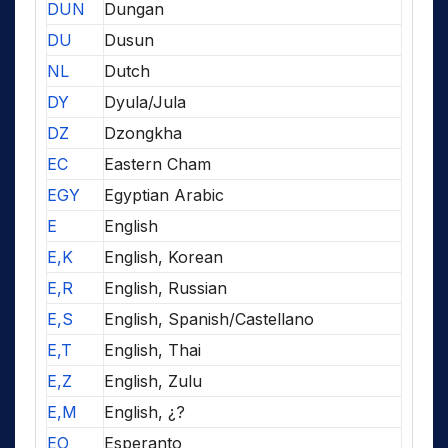
DUN
Dungan
DU
Dusun
NL
Dutch
DY
Dyula/Jula
DZ
Dzongkha
EC
Eastern Cham
EGY
Egyptian Arabic
E
English
E,K
English, Korean
E,R
English, Russian
E,S
English, Spanish/Castellano
E,T
English, Thai
E,Z
English, Zulu
E,M
English, ¿?
EO
Esperanto