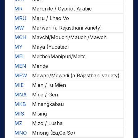
MR
Maronite / Cypriot Arabic
MRU
Maru / Lhao Vo
MW
Marwari (a Rajasthani variety)
MCH
Mavchi/Mouchi/Mauchi/Mawchi
MY
Maya (Yucatec)
MEI
Meithei/Manipuri/Meitei
MEN
Mende
MEW
Mewari/Mewadi (a Rajasthani variety)
MIE
Mien / Iu Mien
MNA
Mina / Gen
MKB
Minangkabau
MIS
Mising
MZ
Mizo / Lushai
MNO
Mnong (Ea,Ce,So)