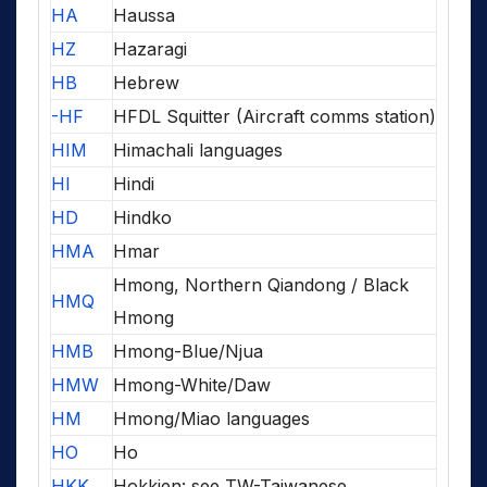
HA
Haussa
HZ
Hazaragi
HB
Hebrew
-HF
HFDL Squitter (Aircraft comms station)
HIM
Himachali languages
HI
Hindi
HD
Hindko
HMA
Hmar
Hmong, Northern Qiandong / Black
HMQ
Hmong
HMB
Hmong-Blue/Njua
HMW
Hmong-White/Daw
HM
Hmong/Miao languages
HO
Ho
HKK
Hokkien: see TW-Taiwanese