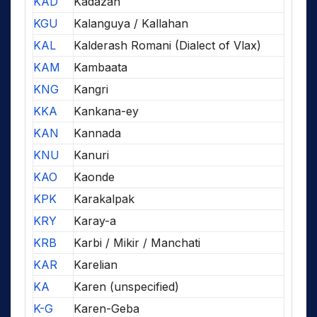
KAD
Kadazan
KGU
Kalanguya / Kallahan
KAL
Kalderash Romani (Dialect of Vlax)
KAM
Kambaata
KNG
Kangri
KKA
Kankana-ey
KAN
Kannada
KNU
Kanuri
KAO
Kaonde
KPK
Karakalpak
KRY
Karay-a
KRB
Karbi / Mikir / Manchati
KAR
Karelian
KA
Karen (unspecified)
K-G
Karen-Geba