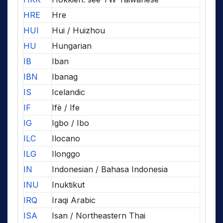
HRE
Hre
HUI
Hui / Huizhou
HU
Hungarian
IB
Iban
IBN
Ibanag
IS
Icelandic
IF
Ifè / Ife
IG
Igbo / Ibo
ILC
Ilocano
ILG
Ilonggo
IN
Indonesian / Bahasa Indonesia
INU
Inuktikut
IRQ
Iraqi Arabic
ISA
Isan / Northeastern Thai