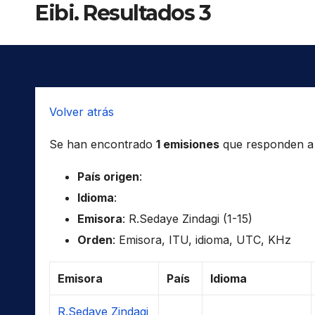
Eibi. Resultados 3
Volver atrás
Se han encontrado
1 emisiones
que responden a l
País origen
:
Idioma
:
Emisora
: R.Sedaye Zindagi (1-15)
Orden
: Emisora, ITU, idioma, UTC, KHz
Emisora
País
Idioma
R.Sedaye Zindagi