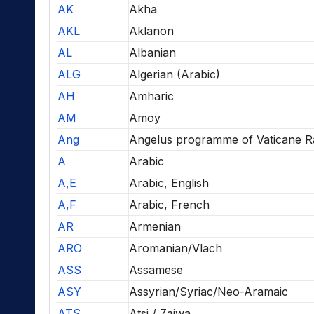
AK
Akha
AKL
Aklanon
AL
Albanian
ALG
Algerian (Arabic)
AH
Amharic
AM
Amoy
Ang
Angelus programme of Vaticane R
A
Arabic
A,E
Arabic, English
A,F
Arabic, French
AR
Armenian
ARO
Aromanian/Vlach
ASS
Assamese
ASY
Assyrian/Syriac/Neo-Aramaic
ATS
Atsi / Zaiwa