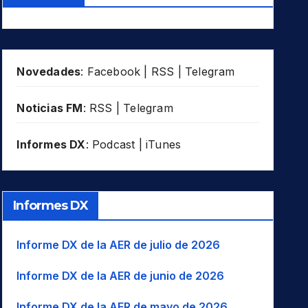
Novedades
:
Facebook
|
RSS
|
Telegram
Noticias FM
:
RSS
|
Telegram
Informes DX
:
Podcast
|
iTunes
Informes DX
Informe DX de la AER de julio de 2026
Informe DX de la AER de junio de 2026
Informe DX de la AER de mayo de 2026