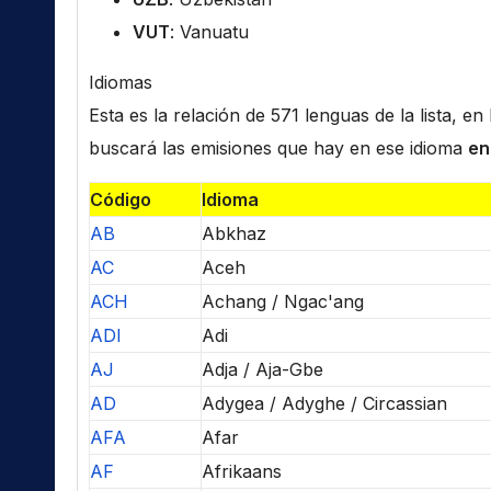
VUT
: Vanuatu
Idiomas
Esta es la relación de 571 lenguas de la lista, e
buscará las emisiones que hay en ese idioma
en
Código
Idioma
AB
Abkhaz
AC
Aceh
ACH
Achang / Ngac'ang
ADI
Adi
AJ
Adja / Aja-Gbe
AD
Adygea / Adyghe / Circassian
AFA
Afar
AF
Afrikaans