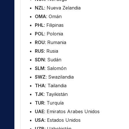
NZL
: Nueva Zelandia
OMA
: Omán
PHL
: Filipinas
POL
: Polonia
ROU
: Rumania
RUS
: Rusia
SDN
: Sudán
SLM
: Salomón
SWZ
: Swazilandia
THA
: Tailandia
TJK
: Tayikistán
TUR
: Turquía
UAE
: Emiratos Arabes Unidos
USA
: Estados Unidos
UZB
: Uzbekistán