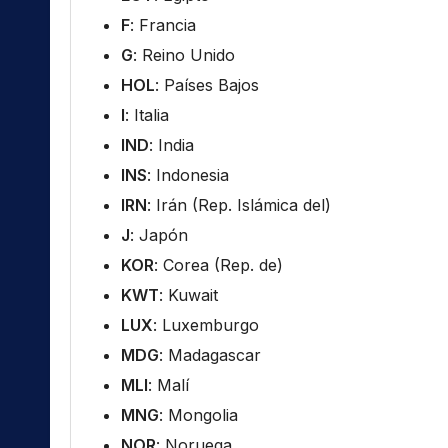
F
: Francia
G
: Reino Unido
HOL
: Países Bajos
I
: Italia
IND
: India
INS
: Indonesia
IRN
: Irán (Rep. Islámica del)
J
: Japón
KOR
: Corea (Rep. de)
KWT
: Kuwait
LUX
: Luxemburgo
MDG
: Madagascar
MLI
: Malí
MNG
: Mongolia
NOR
: Noruega