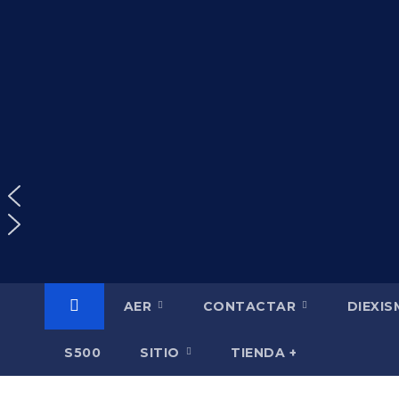
Saltar
al
contenido
AER
CONTACTAR
DIEXI
S500
SITIO
TIENDA +