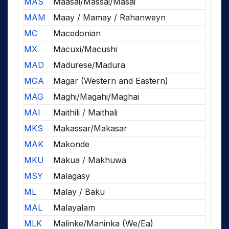
MAS
Maasai/Massai/Masai
MAM
Maay / Mamay / Rahanweyn
MC
Macedonian
MX
Macuxi/Macushi
MAD
Madurese/Madura
MGA
Magar (Western and Eastern)
MAG
Maghi/Magahi/Maghai
MAI
Maithili / Maithali
MKS
Makassar/Makasar
MAK
Makonde
MKU
Makua / Makhuwa
MSY
Malagasy
ML
Malay / Baku
MAL
Malayalam
MLK
Malinke/Maninka (We/Ea)