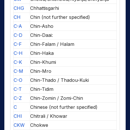
CHG
Chhattisgarhi
CH
Chin (not further specified)
C-A
Chin-Asho
C-D
Chin-Daai:
C-F
Chin-Falam / Halam
C-H
Chin-Haka
C-K
Chin-Khumi
C-M
Chin-Mro
C-O
Chin-Thado / Thadou-Kuki
C-T
Chin-Tidim
C-Z
Chin-Zomin / Zomi-Chin
C
Chinese (not further specified)
CHI
Chitrali / Khowar
CKW
Chokwe