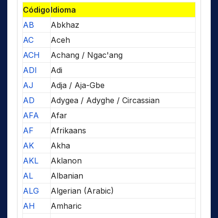
Código
Idioma
AB
Abkhaz
AC
Aceh
ACH
Achang / Ngac'ang
ADI
Adi
AJ
Adja / Aja-Gbe
AD
Adygea / Adyghe / Circassian
AFA
Afar
AF
Afrikaans
AK
Akha
AKL
Aklanon
AL
Albanian
ALG
Algerian (Arabic)
AH
Amharic