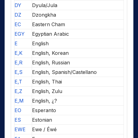
DY
Dyula/Jula
DZ
Dzongkha
EC
Eastern Cham
EGY
Egyptian Arabic
E
English
E,K
English, Korean
E,R
English, Russian
E,S
English, Spanish/Castellano
E,T
English, Thai
E,Z
English, Zulu
E,M
English, ¿?
EO
Esperanto
ES
Estonian
EWE
Ewe / Éwé