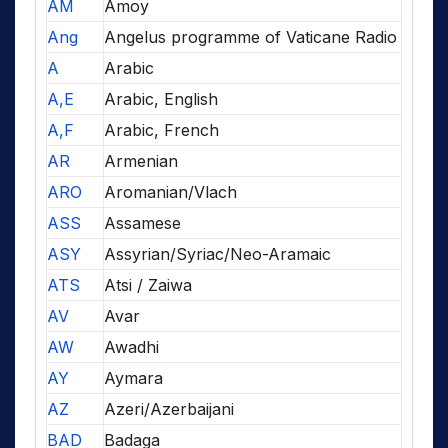
AM
Amoy
Ang
Angelus programme of Vaticane Radio
A
Arabic
A,E
Arabic, English
A,F
Arabic, French
AR
Armenian
ARO
Aromanian/Vlach
ASS
Assamese
ASY
Assyrian/Syriac/Neo-Aramaic
ATS
Atsi / Zaiwa
AV
Avar
AW
Awadhi
AY
Aymara
AZ
Azeri/Azerbaijani
BAD
Badaga