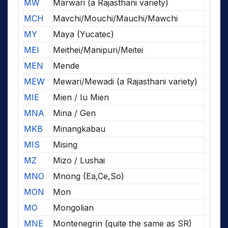
MW
Marwari (a Rajasthani variety)
MCH
Mavchi/Mouchi/Mauchi/Mawchi
MY
Maya (Yucatec)
MEI
Meithei/Manipuri/Meitei
MEN
Mende
MEW
Mewari/Mewadi (a Rajasthani variety)
MIE
Mien / Iu Mien
MNA
Mina / Gen
MKB
Minangkabau
MIS
Mising
MZ
Mizo / Lushai
MNO
Mnong (Ea,Ce,So)
MON
Mon
MO
Mongolian
MNE
Montenegrin (quite the same as SR)