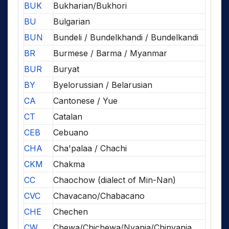
BUK
Bukharian/Bukhori
BU
Bulgarian
BUN
Bundeli / Bundelkhandi / Bundelkandi
BR
Burmese / Barma / Myanmar
BUR
Buryat
BY
Byelorussian / Belarusian
CA
Cantonese / Yue
CT
Catalan
CEB
Cebuano
CHA
Cha'palaa / Chachi
CKM
Chakma
CC
Chaochow (dialect of Min-Nan)
CVC
Chavacano/Chabacano
CHE
Chechen
CW
Chewa/Chichewa/Nyanja/Chinyanja