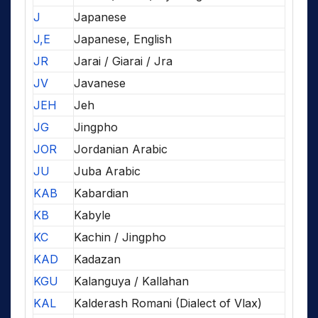
J
Japanese
J,E
Japanese, English
JR
Jarai / Giarai / Jra
JV
Javanese
JEH
Jeh
JG
Jingpho
JOR
Jordanian Arabic
JU
Juba Arabic
KAB
Kabardian
KB
Kabyle
KC
Kachin / Jingpho
KAD
Kadazan
KGU
Kalanguya / Kallahan
KAL
Kalderash Romani (Dialect of Vlax)