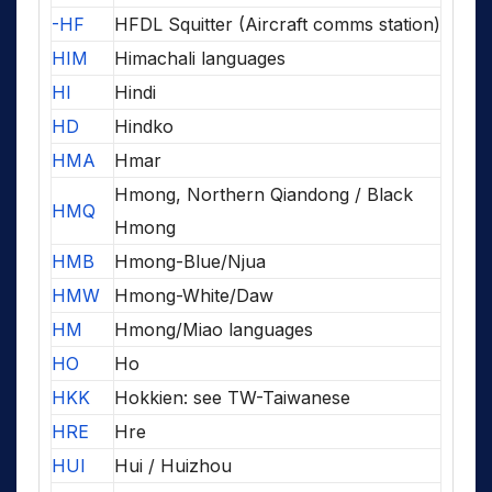
-HF
HFDL Squitter (Aircraft comms station)
HIM
Himachali languages
HI
Hindi
HD
Hindko
HMA
Hmar
Hmong, Northern Qiandong / Black
HMQ
Hmong
HMB
Hmong-Blue/Njua
HMW
Hmong-White/Daw
HM
Hmong/Miao languages
HO
Ho
HKK
Hokkien: see TW-Taiwanese
HRE
Hre
HUI
Hui / Huizhou