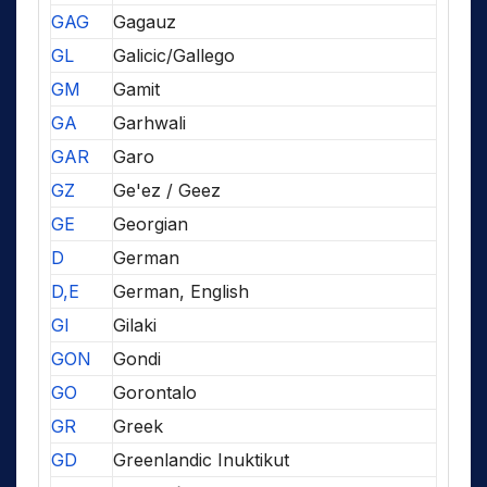
GAG
Gagauz
GL
Galicic/Gallego
GM
Gamit
GA
Garhwali
GAR
Garo
GZ
Ge'ez / Geez
GE
Georgian
D
German
D,E
German, English
GI
Gilaki
GON
Gondi
GO
Gorontalo
GR
Greek
GD
Greenlandic Inuktikut