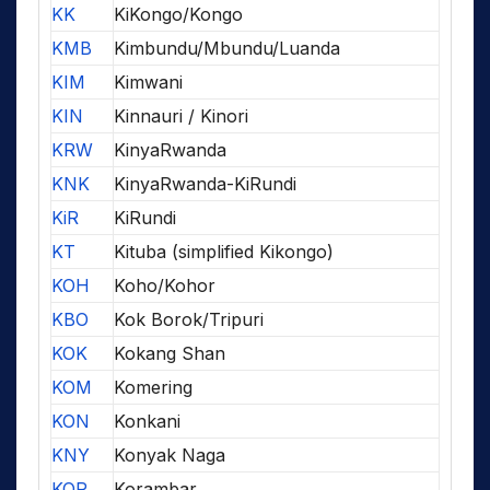
KK
KiKongo/Kongo
KMB
Kimbundu/Mbundu/Luanda
KIM
Kimwani
KIN
Kinnauri / Kinori
KRW
KinyaRwanda
KNK
KinyaRwanda-KiRundi
KiR
KiRundi
KT
Kituba (simplified Kikongo)
KOH
Koho/Kohor
KBO
Kok Borok/Tripuri
KOK
Kokang Shan
KOM
Komering
KON
Konkani
KNY
Konyak Naga
KOR
Korambar