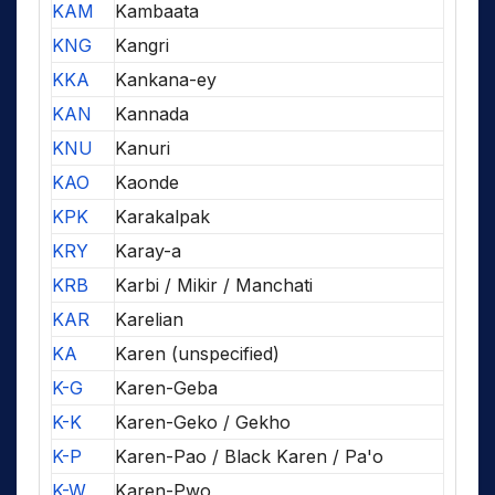
KAM
Kambaata
KNG
Kangri
KKA
Kankana-ey
KAN
Kannada
KNU
Kanuri
KAO
Kaonde
KPK
Karakalpak
KRY
Karay-a
KRB
Karbi / Mikir / Manchati
KAR
Karelian
KA
Karen (unspecified)
K-G
Karen-Geba
K-K
Karen-Geko / Gekho
K-P
Karen-Pao / Black Karen / Pa'o
K-W
Karen-Pwo