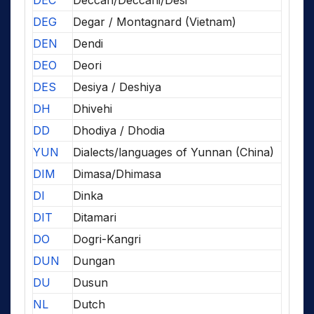
DEC
Deccan/Deccani/Desi
DEG
Degar / Montagnard (Vietnam)
DEN
Dendi
DEO
Deori
DES
Desiya / Deshiya
DH
Dhivehi
DD
Dhodiya / Dhodia
YUN
Dialects/languages of Yunnan (China)
DIM
Dimasa/Dhimasa
DI
Dinka
DIT
Ditamari
DO
Dogri-Kangri
DUN
Dungan
DU
Dusun
NL
Dutch