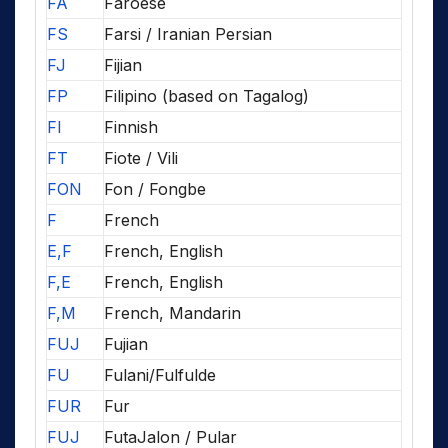
FA
Faroese
FS
Farsi / Iranian Persian
FJ
Fijian
FP
Filipino (based on Tagalog)
FI
Finnish
FT
Fiote / Vili
FON
Fon / Fongbe
F
French
E,F
French, English
F,E
French, English
F,M
French, Mandarin
FUJ
Fujian
FU
Fulani/Fulfulde
FUR
Fur
FUJ
FutaJalon / Pular