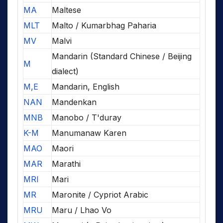
MA
Maltese
MLT
Malto / Kumarbhag Paharia
MV
Malvi
Mandarin (Standard Chinese / Beijing
M
dialect)
M,E
Mandarin, English
NAN
Mandenkan
MNB
Manobo / T'duray
K-M
Manumanaw Karen
MAO
Maori
MAR
Marathi
MRI
Mari
MR
Maronite / Cypriot Arabic
MRU
Maru / Lhao Vo