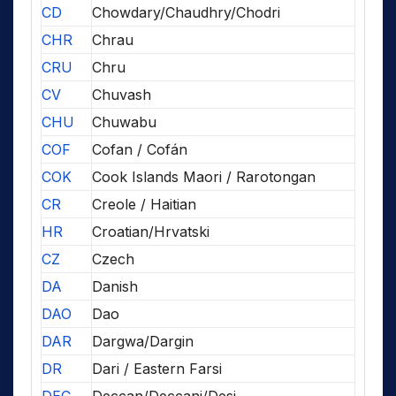
CD
Chowdary/Chaudhry/Chodri
CHR
Chrau
CRU
Chru
CV
Chuvash
CHU
Chuwabu
COF
Cofan / Cofán
COK
Cook Islands Maori / Rarotongan
CR
Creole / Haitian
HR
Croatian/Hrvatski
CZ
Czech
DA
Danish
DAO
Dao
DAR
Dargwa/Dargin
DR
Dari / Eastern Farsi