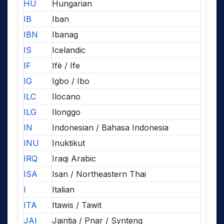
HU
Hungarian
IB
Iban
IBN
Ibanag
IS
Icelandic
IF
Ifè / Ife
IG
Igbo / Ibo
ILC
Ilocano
ILG
Ilonggo
IN
Indonesian / Bahasa Indonesia
INU
Inuktikut
IRQ
Iraqi Arabic
ISA
Isan / Northeastern Thai
I
Italian
ITA
Itawis / Tawit
JAI
Jaintia / Pnar / Synteng