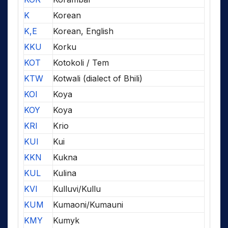
K
Korean
K,E
Korean, English
KKU
Korku
KOT
Kotokoli / Tem
KTW
Kotwali (dialect of Bhili)
KOI
Koya
KOY
Koya
KRI
Krio
KUI
Kui
KKN
Kukna
KUL
Kulina
KVI
Kulluvi/Kullu
KUM
Kumaoni/Kumauni
KMY
Kumyk