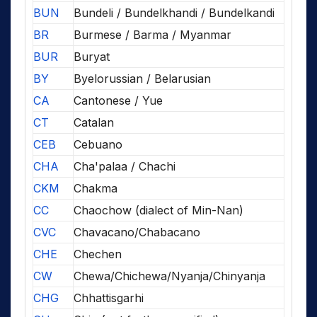
BUN
Bundeli / Bundelkhandi / Bundelkandi
BR
Burmese / Barma / Myanmar
BUR
Buryat
BY
Byelorussian / Belarusian
CA
Cantonese / Yue
CT
Catalan
CEB
Cebuano
CHA
Cha'palaa / Chachi
CKM
Chakma
CC
Chaochow (dialect of Min-Nan)
CVC
Chavacano/Chabacano
CHE
Chechen
CW
Chewa/Chichewa/Nyanja/Chinyanja
CHG
Chhattisgarhi