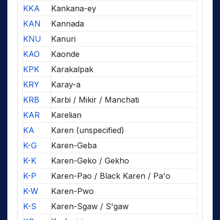
KKA
Kankana-ey
KAN
Kannada
KNU
Kanuri
KAO
Kaonde
KPK
Karakalpak
KRY
Karay-a
KRB
Karbi / Mikir / Manchati
KAR
Karelian
KA
Karen (unspecified)
K-G
Karen-Geba
K-K
Karen-Geko / Gekho
K-P
Karen-Pao / Black Karen / Pa'o
K-W
Karen-Pwo
K-S
Karen-Sgaw / S'gaw