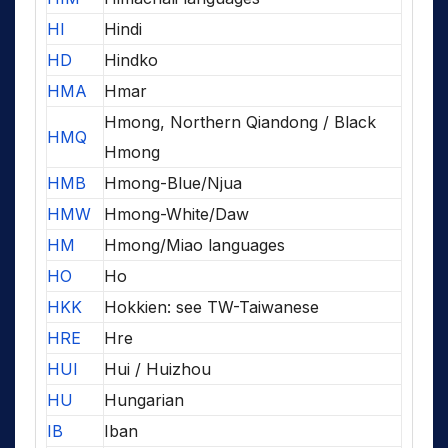
HI
Hindi
HD
Hindko
HMA
Hmar
Hmong, Northern Qiandong / Black
HMQ
Hmong
HMB
Hmong-Blue/Njua
HMW
Hmong-White/Daw
HM
Hmong/Miao languages
HO
Ho
HKK
Hokkien: see TW-Taiwanese
HRE
Hre
HUI
Hui / Huizhou
HU
Hungarian
IB
Iban