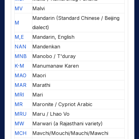
MV
Malvi
Mandarin (Standard Chinese / Beijing
M
dialect)
M,E
Mandarin, English
NAN
Mandenkan
MNB
Manobo / T'duray
K-M
Manumanaw Karen
MAO
Maori
MAR
Marathi
MRI
Mari
MR
Maronite / Cypriot Arabic
MRU
Maru / Lhao Vo
MW
Marwari (a Rajasthani variety)
MCH
Mavchi/Mouchi/Mauchi/Mawchi