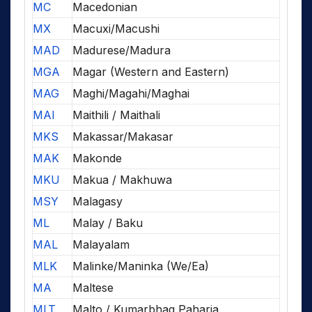
MC
Macedonian
MX
Macuxi/Macushi
MAD
Madurese/Madura
MGA
Magar (Western and Eastern)
MAG
Maghi/Magahi/Maghai
MAI
Maithili / Maithali
MKS
Makassar/Makasar
MAK
Makonde
MKU
Makua / Makhuwa
MSY
Malagasy
ML
Malay / Baku
MAL
Malayalam
MLK
Malinke/Maninka (We/Ea)
MA
Maltese
MLT
Malto / Kumarbhag Paharia