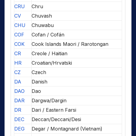
CRU
Chru
CV
Chuvash
CHU
Chuwabu
COF
Cofan / Cofán
COK
Cook Islands Maori / Rarotongan
CR
Creole / Haitian
HR
Croatian/Hrvatski
CZ
Czech
DA
Danish
DAO
Dao
DAR
Dargwa/Dargin
DR
Dari / Eastern Farsi
DEC
Deccan/Deccani/Desi
DEG
Degar / Montagnard (Vietnam)