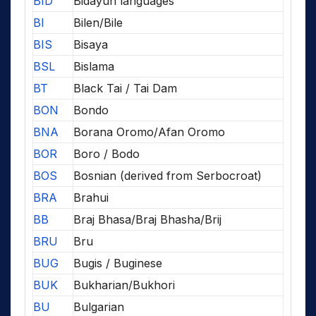
BID
Bidayuh languages
BI
Bilen/Bile
BIS
Bisaya
BSL
Bislama
BT
Black Tai / Tai Dam
BON
Bondo
BNA
Borana Oromo/Afan Oromo
BOR
Boro / Bodo
BOS
Bosnian (derived from Serbocroat)
BRA
Brahui
BB
Braj Bhasa/Braj Bhasha/Brij
BRU
Bru
BUG
Bugis / Buginese
BUK
Bukharian/Bukhori
BU
Bulgarian