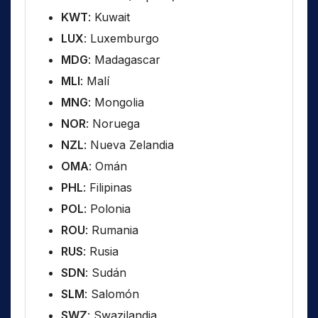
KWT
: Kuwait
LUX
: Luxemburgo
MDG
: Madagascar
MLI
: Malí
MNG
: Mongolia
NOR
: Noruega
NZL
: Nueva Zelandia
OMA
: Omán
PHL
: Filipinas
POL
: Polonia
ROU
: Rumania
RUS
: Rusia
SDN
: Sudán
SLM
: Salomón
SWZ
: Swazilandia