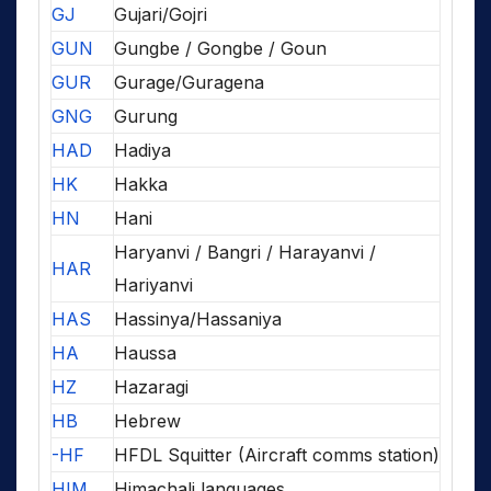
GJ
Gujari/Gojri
GUN
Gungbe / Gongbe / Goun
GUR
Gurage/Guragena
GNG
Gurung
HAD
Hadiya
HK
Hakka
HN
Hani
Haryanvi / Bangri / Harayanvi /
HAR
Hariyanvi
HAS
Hassinya/Hassaniya
HA
Haussa
HZ
Hazaragi
HB
Hebrew
-HF
HFDL Squitter (Aircraft comms station)
HIM
Himachali languages