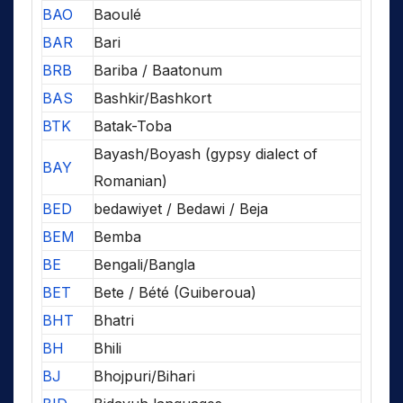
BAO
Baoulé
BAR
Bari
BRB
Bariba / Baatonum
BAS
Bashkir/Bashkort
BTK
Batak-Toba
Bayash/Boyash (gypsy dialect of
BAY
Romanian)
BED
bedawiyet / Bedawi / Beja
BEM
Bemba
BE
Bengali/Bangla
BET
Bete / Bété (Guiberoua)
BHT
Bhatri
BH
Bhili
BJ
Bhojpuri/Bihari