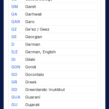
GM
Gamit
GA
Garhwali
GAR
Garo
GZ
Ge'ez / Geez
GE
Georgian
D
German
D,E
German, English
GI
Gilaki
GON
Gondi
GO
Gorontalo
GR
Greek
GD
Greenlandic Inuktikut
GUA
Guaraní
GU
Gujarati