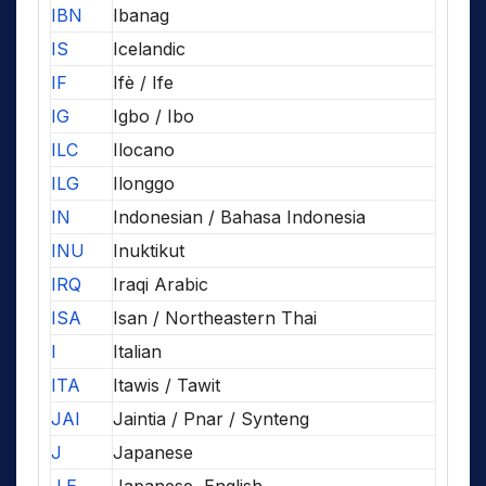
IBN
Ibanag
IS
Icelandic
IF
Ifè / Ife
IG
Igbo / Ibo
ILC
Ilocano
ILG
Ilonggo
IN
Indonesian / Bahasa Indonesia
INU
Inuktikut
IRQ
Iraqi Arabic
ISA
Isan / Northeastern Thai
I
Italian
ITA
Itawis / Tawit
JAI
Jaintia / Pnar / Synteng
J
Japanese
J,E
Japanese, English