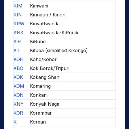
KIM
Kimwani
KIN
Kinnauri / Kinori
KRW
KinyaRwanda
KNK
KinyaRwanda-KiRundi
KiR
KiRundi
KT
Kituba (simplified Kikongo)
KOH
Koho/Kohor
KBO
Kok Borok/Tripuri
KOK
Kokang Shan
KOM
Komering
KON
Konkani
KNY
Konyak Naga
KOR
Korambar
K
Korean