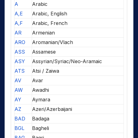
A
Arabic
A,E
Arabic, English
A,F
Arabic, French
AR
Armenian
ARO
Aromanian/Vlach
ASS
Assamese
ASY
Assyrian/Syriac/Neo-Aramaic
ATS
Atsi / Zaiwa
AV
Avar
AW
Awadhi
AY
Aymara
AZ
Azeri/Azerbaijani
BAD
Badaga
BGL
Bagheli
BAG
Bagri