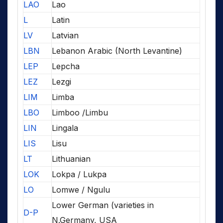
LAO
Lao
L
Latin
LV
Latvian
LBN
Lebanon Arabic (North Levantine)
LEP
Lepcha
LEZ
Lezgi
LIM
Limba
LBO
Limboo /Limbu
LIN
Lingala
LIS
Lisu
LT
Lithuanian
LOK
Lokpa / Lukpa
LO
Lomwe / Ngulu
Lower German (varieties in
D-P
N.Germany, USA