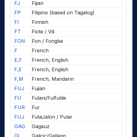
FJ
Fijian
FP
Filipino (based on Tagalog)
FI
Finnish
FT
Fiote / Vili
FON
Fon / Fongbe
F
French
E,F
French, English
F,E
French, English
F,M
French, Mandarin
FUJ
Fujian
FU
Fulani/Fulfulde
FUR
Fur
FUJ
FutaJalon / Pular
GAG
Gagauz
GL
Galicic/Gallego