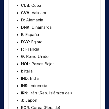
CUB
: Cuba
CVA
: Vaticano
D
: Alemania
DNK
: Dinamarca
E
: España
EGY
: Egipto
F
: Francia
G
: Reino Unido
HOL
: Países Bajos
I
: Italia
IND
: India
INS
: Indonesia
IRN
: Irán (Rep. Islámica del)
J
: Japón
KOR
: Corea (Rep. de)