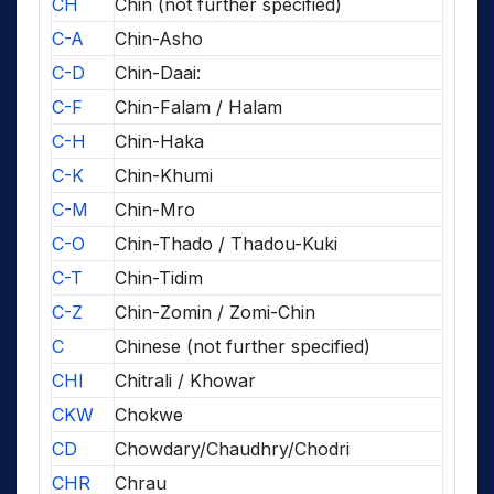
CH
Chin (not further specified)
C-A
Chin-Asho
C-D
Chin-Daai:
C-F
Chin-Falam / Halam
C-H
Chin-Haka
C-K
Chin-Khumi
C-M
Chin-Mro
C-O
Chin-Thado / Thadou-Kuki
C-T
Chin-Tidim
C-Z
Chin-Zomin / Zomi-Chin
C
Chinese (not further specified)
CHI
Chitrali / Khowar
CKW
Chokwe
CD
Chowdary/Chaudhry/Chodri
CHR
Chrau