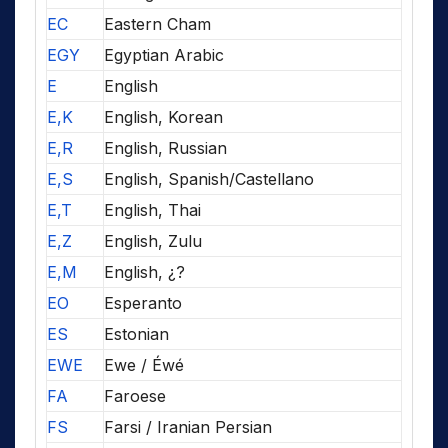
EC
Eastern Cham
EGY
Egyptian Arabic
E
English
E,K
English, Korean
E,R
English, Russian
E,S
English, Spanish/Castellano
E,T
English, Thai
E,Z
English, Zulu
E,M
English, ¿?
EO
Esperanto
ES
Estonian
EWE
Ewe / Éwé
FA
Faroese
FS
Farsi / Iranian Persian