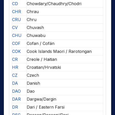
CD
Chowdary/Chaudhry/Chodri
CHR
Chrau
CRU
Chru
CV
Chuvash
CHU
Chuwabu
COF
Cofan / Cofán
COK
Cook Islands Maori / Rarotongan
CR
Creole / Haitian
HR
Croatian/Hrvatski
CZ
Czech
DA
Danish
DAO
Dao
DAR
Dargwa/Dargin
DR
Dari / Eastern Farsi