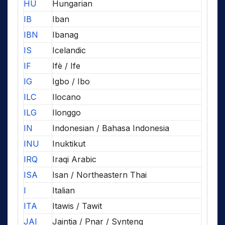
HU
Hungarian
IB
Iban
IBN
Ibanag
IS
Icelandic
IF
Ifè / Ife
IG
Igbo / Ibo
ILC
Ilocano
ILG
Ilonggo
IN
Indonesian / Bahasa Indonesia
INU
Inuktikut
IRQ
Iraqi Arabic
ISA
Isan / Northeastern Thai
I
Italian
ITA
Itawis / Tawit
JAI
Jaintia / Pnar / Synteng