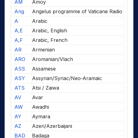
AM
Amoy
Ang
Angelus programme of Vaticane Radio
A
Arabic
A,E
Arabic, English
A,F
Arabic, French
AR
Armenian
ARO
Aromanian/Vlach
ASS
Assamese
ASY
Assyrian/Syriac/Neo-Aramaic
ATS
Atsi / Zaiwa
AV
Avar
AW
Awadhi
AY
Aymara
AZ
Azeri/Azerbaijani
BAD
Badaga