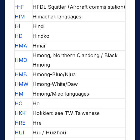
-HF
HFDL Squitter (Aircraft comms station)
HIM
Himachali languages
HI
Hindi
HD
Hindko
HMA
Hmar
Hmong, Northern Qiandong / Black
HMQ
Hmong
HMB
Hmong-Blue/Njua
HMW
Hmong-White/Daw
HM
Hmong/Miao languages
HO
Ho
HKK
Hokkien: see TW-Taiwanese
HRE
Hre
HUI
Hui / Huizhou