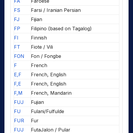
FA
Faroese
FS
Farsi / Iranian Persian
FJ
Fijian
FP
Filipino (based on Tagalog)
FI
Finnish
FT
Fiote / Vili
FON
Fon / Fongbe
F
French
E,F
French, English
F,E
French, English
F,M
French, Mandarin
FUJ
Fujian
FU
Fulani/Fulfulde
FUR
Fur
FUJ
FutaJalon / Pular