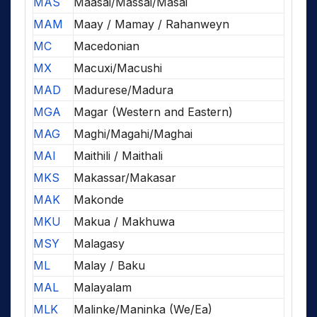
MAS
Maasai/Massai/Masai
MAM
Maay / Mamay / Rahanweyn
MC
Macedonian
MX
Macuxi/Macushi
MAD
Madurese/Madura
MGA
Magar (Western and Eastern)
MAG
Maghi/Magahi/Maghai
MAI
Maithili / Maithali
MKS
Makassar/Makasar
MAK
Makonde
MKU
Makua / Makhuwa
MSY
Malagasy
ML
Malay / Baku
MAL
Malayalam
MLK
Malinke/Maninka (We/Ea)