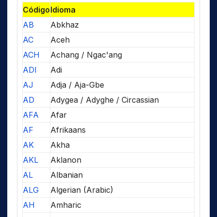
Código
Idioma
AB
Abkhaz
AC
Aceh
ACH
Achang / Ngac'ang
ADI
Adi
AJ
Adja / Aja-Gbe
AD
Adygea / Adyghe / Circassian
AFA
Afar
AF
Afrikaans
AK
Akha
AKL
Aklanon
AL
Albanian
ALG
Algerian (Arabic)
AH
Amharic