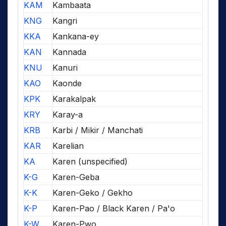
KAM
Kambaata
KNG
Kangri
KKA
Kankana-ey
KAN
Kannada
KNU
Kanuri
KAO
Kaonde
KPK
Karakalpak
KRY
Karay-a
KRB
Karbi / Mikir / Manchati
KAR
Karelian
KA
Karen (unspecified)
K-G
Karen-Geba
K-K
Karen-Geko / Gekho
K-P
Karen-Pao / Black Karen / Pa'o
K-W
Karen-Pwo