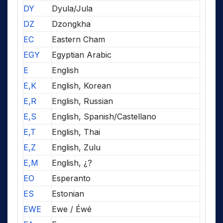
DY
Dyula/Jula
DZ
Dzongkha
EC
Eastern Cham
EGY
Egyptian Arabic
E
English
E,K
English, Korean
E,R
English, Russian
E,S
English, Spanish/Castellano
E,T
English, Thai
E,Z
English, Zulu
E,M
English, ¿?
EO
Esperanto
ES
Estonian
EWE
Ewe / Éwé