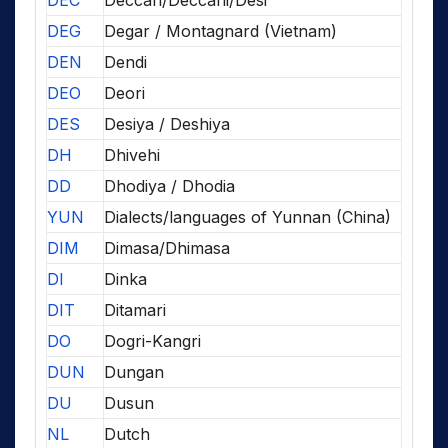
DEC
Deccan/Deccani/Desi
DEG
Degar / Montagnard (Vietnam)
DEN
Dendi
DEO
Deori
DES
Desiya / Deshiya
DH
Dhivehi
DD
Dhodiya / Dhodia
YUN
Dialects/languages of Yunnan (China)
DIM
Dimasa/Dhimasa
DI
Dinka
DIT
Ditamari
DO
Dogri-Kangri
DUN
Dungan
DU
Dusun
NL
Dutch