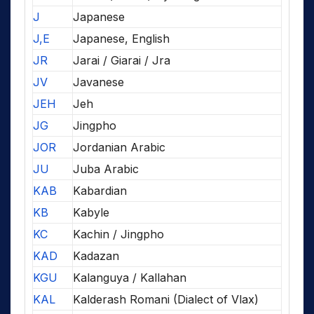
J
Japanese
J,E
Japanese, English
JR
Jarai / Giarai / Jra
JV
Javanese
JEH
Jeh
JG
Jingpho
JOR
Jordanian Arabic
JU
Juba Arabic
KAB
Kabardian
KB
Kabyle
KC
Kachin / Jingpho
KAD
Kadazan
KGU
Kalanguya / Kallahan
KAL
Kalderash Romani (Dialect of Vlax)