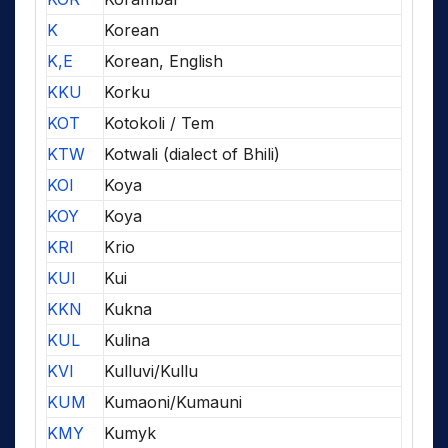
K
Korean
K,E
Korean, English
KKU
Korku
KOT
Kotokoli / Tem
KTW
Kotwali (dialect of Bhili)
KOI
Koya
KOY
Koya
KRI
Krio
KUI
Kui
KKN
Kukna
KUL
Kulina
KVI
Kulluvi/Kullu
KUM
Kumaoni/Kumauni
KMY
Kumyk