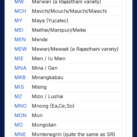
MW
Marwari (a Rajasthani variety)
MCH
Mavchi/Mouchi/Mauchi/Mawchi
MY
Maya (Yucatec)
MEI
Meithei/Manipuri/Meitei
MEN
Mende
MEW
Mewari/Mewadi (a Rajasthani variety)
MIE
Mien / Iu Mien
MNA
Mina / Gen
MKB
Minangkabau
MIS
Mising
MZ
Mizo / Lushai
MNO
Mnong (Ea,Ce,So)
MON
Mon
MO
Mongolian
MNE
Montenegrin (quite the same as SR)