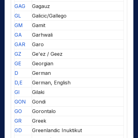
GAG
Gagauz
GL
Galicic/Gallego
GM
Gamit
GA
Garhwali
GAR
Garo
GZ
Ge'ez / Geez
GE
Georgian
D
German
D,E
German, English
GI
Gilaki
GON
Gondi
GO
Gorontalo
GR
Greek
GD
Greenlandic Inuktikut