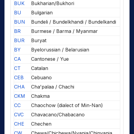
BUK
Bukharian/Bukhori
BU
Bulgarian
BUN
Bundeli / Bundelkhandi / Bundelkandi
BR
Burmese / Barma / Myanmar
BUR
Buryat
BY
Byelorussian / Belarusian
CA
Cantonese / Yue
CT
Catalan
CEB
Cebuano
CHA
Cha'palaa / Chachi
CKM
Chakma
CC
Chaochow (dialect of Min-Nan)
CVC
Chavacano/Chabacano
CHE
Chechen
CW
Chewa/Chichewa/Nyanja/Chinyanja