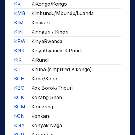
KK
KiKongo/Kongo
KMB
Kimbundu/Mbundu/Luanda
KIM
Kimwani
KIN
Kinnauri / Kinori
KRW
KinyaRwanda
KNK
KinyaRwanda-KiRundi
KiR
KiRundi
KT
Kituba (simplified Kikongo)
KOH
Koho/Kohor
KBO
Kok Borok/Tripuri
KOK
Kokang Shan
KOM
Komering
KON
Konkani
KNY
Konyak Naga
KOR
Korambar