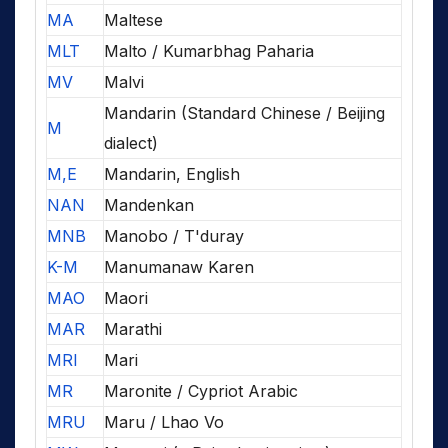
MA
Maltese
MLT
Malto / Kumarbhag Paharia
MV
Malvi
Mandarin (Standard Chinese / Beijing
M
dialect)
M,E
Mandarin, English
NAN
Mandenkan
MNB
Manobo / T'duray
K-M
Manumanaw Karen
MAO
Maori
MAR
Marathi
MRI
Mari
MR
Maronite / Cypriot Arabic
MRU
Maru / Lhao Vo