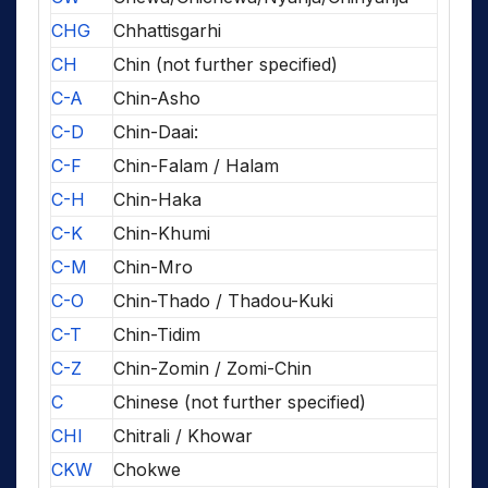
CHG
Chhattisgarhi
CH
Chin (not further specified)
C-A
Chin-Asho
C-D
Chin-Daai:
C-F
Chin-Falam / Halam
C-H
Chin-Haka
C-K
Chin-Khumi
C-M
Chin-Mro
C-O
Chin-Thado / Thadou-Kuki
C-T
Chin-Tidim
C-Z
Chin-Zomin / Zomi-Chin
C
Chinese (not further specified)
CHI
Chitrali / Khowar
CKW
Chokwe