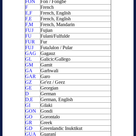
FON
Fon / Fongbe
F
French
E,F
French, English
F,E
French, English
F,M
French, Mandarin
FUJ
Fujian
FU
Fulani/Fulfulde
FUR
Fur
FUJ
FutaJalon / Pular
GAG
Gagauz
GL
Galicic/Gallego
GM
Gamit
GA
Garhwali
GAR
Garo
GZ
Ge'ez / Geez
GE
Georgian
D
German
D,E
German, English
GI
Gilaki
GON
Gondi
GO
Gorontalo
GR
Greek
GD
Greenlandic Inuktikut
GUA
Guaraní