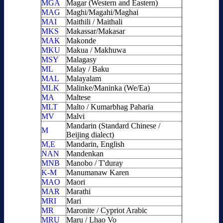
MGA
Magar (Western and Eastern)
MAG
Maghi/Magahi/Maghai
MAI
Maithili / Maithali
MKS
Makassar/Makasar
MAK
Makonde
MKU
Makua / Makhuwa
MSY
Malagasy
ML
Malay / Baku
MAL
Malayalam
MLK
Malinke/Maninka (We/Ea)
MA
Maltese
MLT
Malto / Kumarbhag Paharia
MV
Malvi
Mandarin (Standard Chinese /
M
Beijing dialect)
M,E
Mandarin, English
NAN
Mandenkan
MNB
Manobo / T'duray
K-M
Manumanaw Karen
MAO
Maori
MAR
Marathi
MRI
Mari
MR
Maronite / Cypriot Arabic
MRU
Maru / Lhao Vo