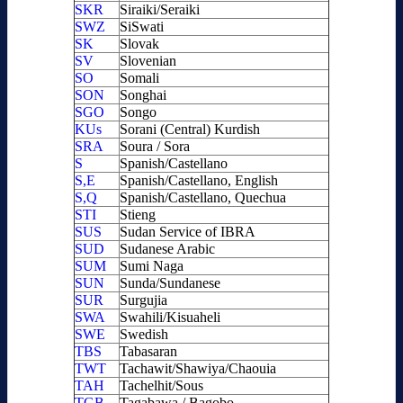
SKR
Siraiki/Seraiki
SWZ
SiSwati
SK
Slovak
SV
Slovenian
SO
Somali
SON
Songhai
SGO
Songo
KUs
Sorani (Central) Kurdish
SRA
Soura / Sora
S
Spanish/Castellano
S,E
Spanish/Castellano, English
S,Q
Spanish/Castellano, Quechua
STI
Stieng
SUS
Sudan Service of IBRA
SUD
Sudanese Arabic
SUM
Sumi Naga
SUN
Sunda/Sundanese
SUR
Surgujia
SWA
Swahili/Kisuaheli
SWE
Swedish
TBS
Tabasaran
TWT
Tachawit/Shawiya/Chaouia
TAH
Tachelhit/Sous
TGB
Tagabawa / Bagobo