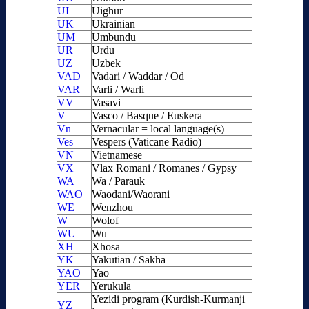
UI
Uighur
UK
Ukrainian
UM
Umbundu
UR
Urdu
UZ
Uzbek
VAD
Vadari / Waddar / Od
VAR
Varli / Warli
VV
Vasavi
V
Vasco / Basque / Euskera
Vn
Vernacular = local language(s)
Ves
Vespers (Vaticane Radio)
VN
Vietnamese
VX
Vlax Romani / Romanes / Gypsy
WA
Wa / Parauk
WAO
Waodani/Waorani
WE
Wenzhou
W
Wolof
WU
Wu
XH
Xhosa
YK
Yakutian / Sakha
YAO
Yao
YER
Yerukula
Yezidi program (Kurdish-Kurmanji
YZ