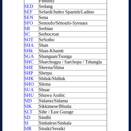
Finnish)
SED
Sedang
SEF
Sefardi/Judeo Spanish/Ladino
SEN
Sena
SFO
Senoufo/Sénoufo-Syenara
SR
Serbian
SC
Serbocroat
SOT
SeSotho
SHA
Shan
SHk
Shan-Khamti
SGA
Shangaan/Tsonga
SHC
Sharchogpa / Sarchopa / Tshangla
SHE
Sheena/Shina
SHP
Sherpa
SHK
Shiluk/Shilluk
SHO
Shona
SUA
Shuar
SHU
Shuwa Arabic
SID
Sidamo/Sidama
SIK
Sikkimese/Bhutia
SLT
Silte / East Gurage
SD
Sindhi
SI
Sinhalese/Sinhala
SIR
Siraiki/Seraiki