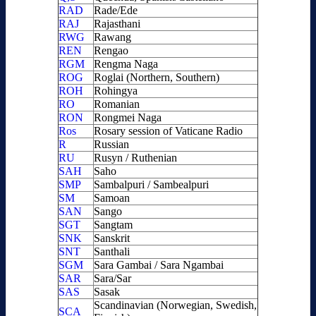
RAD
Rade/Ede
RAJ
Rajasthani
RWG
Rawang
REN
Rengao
RGM
Rengma Naga
ROG
Roglai (Northern, Southern)
ROH
Rohingya
RO
Romanian
RON
Rongmei Naga
Ros
Rosary session of Vaticane Radio
R
Russian
RU
Rusyn / Ruthenian
SAH
Saho
SMP
Sambalpuri / Sambealpuri
SM
Samoan
SAN
Sango
SGT
Sangtam
SNK
Sanskrit
SNT
Santhali
SGM
Sara Gambai / Sara Ngambai
SAR
Sara/Sar
SAS
Sasak
Scandinavian (Norwegian, Swedish,
SCA