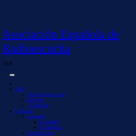
Saltar
al
contenido
Asociación Española de
Radioescucha
AER
AER
Cómo hacerse socio
Servicios
– Contactar
Contactar
Consultar
Un pedido
Un diploma
Contactar con