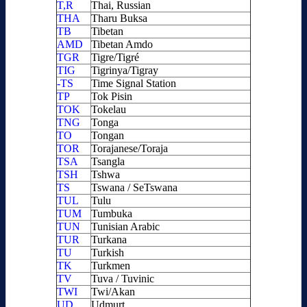
T,R
Thai, Russian
THA
Tharu Buksa
TB
Tibetan
AMD
Tibetan Amdo
TGR
Tigre/Tigré
TIG
Tigrinya/Tigray
-TS
Time Signal Station
TP
Tok Pisin
TOK
Tokelau
TNG
Tonga
TO
Tongan
TOR
Torajanese/Toraja
TSA
Tsangla
TSH
Tshwa
TS
Tswana / SeTswana
TUL
Tulu
TUM
Tumbuka
TUN
Tunisian Arabic
TUR
Turkana
TU
Turkish
TK
Turkmen
TV
Tuva / Tuvinic
TWI
Twi/Akan
UD
Udmurt