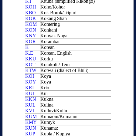
KT
Kituba (simplified Kikongo)
KOH
Koho/Kohor
KBO
Kok Borok/Tripuri
KOK
Kokang Shan
KOM
Komering
KON
Konkani
KNY
Konyak Naga
KOR
Korambar
K
Korean
K,E
Korean, English
KKU
Korku
KOT
Kotokoli / Tem
KTW
Kotwali (dialect of Bhili)
KOI
Koya
KOY
Koya
KRI
Krio
KUI
Kui
KKN
Kukna
KUL
Kulina
KVI
Kulluvi/Kullu
KUM
Kumaoni/Kumauni
KMY
Kumyk
KUN
Kunama:
KUP
Kupia / Kupiya