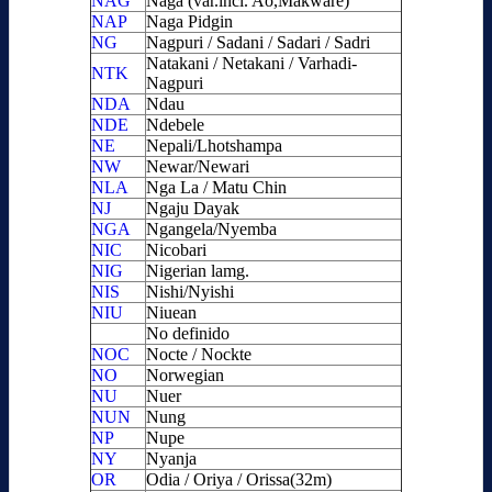
NAG
Naga (var.incl. Ao,Makware)
NAP
Naga Pidgin
NG
Nagpuri / Sadani / Sadari / Sadri
Natakani / Netakani / Varhadi-
NTK
Nagpuri
NDA
Ndau
NDE
Ndebele
NE
Nepali/Lhotshampa
NW
Newar/Newari
NLA
Nga La / Matu Chin
NJ
Ngaju Dayak
NGA
Ngangela/Nyemba
NIC
Nicobari
NIG
Nigerian lamg.
NIS
Nishi/Nyishi
NIU
Niuean
No definido
NOC
Nocte / Nockte
NO
Norwegian
NU
Nuer
NUN
Nung
NP
Nupe
NY
Nyanja
OR
Odia / Oriya / Orissa(32m)