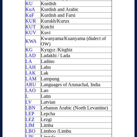
KU
Kurdish
KuA
Kurdish and Arabic
KuF
Kurdish and Farsi
KUR
Kurukh/Kurux
KUT
Kutchi
KUV
Kuvi
Kwanyama/Kuanyama (dialect of
KWA
OW)
KG
Kyrgyz /Kirghiz
LAD
Ladakhi / Lada
LA
Ladino
LAH
Lahu
LAK
Lak
LAM
Lampung
ARU
Languages of Arunachal, India
LAO
Lao
L
Latin
LV
Latvian
LBN
Lebanon Arabic (North Levantine)
LEP
Lepcha
LEZ
Lezgi
LIM
Limba
LBO
Limboo /Limbu
LIN
Lingala