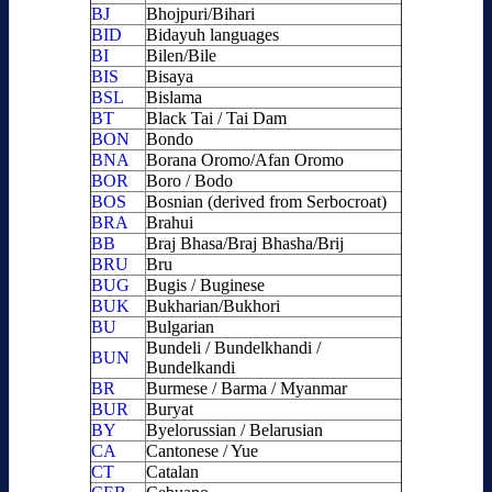
BJ
Bhojpuri/Bihari
BID
Bidayuh languages
BI
Bilen/Bile
BIS
Bisaya
BSL
Bislama
BT
Black Tai / Tai Dam
BON
Bondo
BNA
Borana Oromo/Afan Oromo
BOR
Boro / Bodo
BOS
Bosnian (derived from Serbocroat)
BRA
Brahui
BB
Braj Bhasa/Braj Bhasha/Brij
BRU
Bru
BUG
Bugis / Buginese
BUK
Bukharian/Bukhori
BU
Bulgarian
Bundeli / Bundelkhandi /
BUN
Bundelkandi
BR
Burmese / Barma / Myanmar
BUR
Buryat
BY
Byelorussian / Belarusian
CA
Cantonese / Yue
CT
Catalan