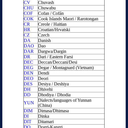
CV
Chuvash
CHU
Chuwabu
COF
Cofan / Cofán
COK
Cook Islands Maori / Rarotongan
CR
Creole / Haitian
HR
Croatian/Hrvatski
CZ
Czech
DA
Danish
DAO
Dao
DAR
Dargwa/Dargin
DR
Dari / Eastern Farsi
DEC
Deccan/Deccani/Desi
DEG
Degar / Montagnard (Vietnam)
DEN
Dendi
DEO
Deori
DES
Desiya / Deshiya
DH
Dhivehi
DD
Dhodiya / Dhodia
Dialects/languages of Yunnan
YUN
(China)
DIM
Dimasa/Dhimasa
DI
Dinka
DIT
Ditamari
DO
Dogri-Kangri