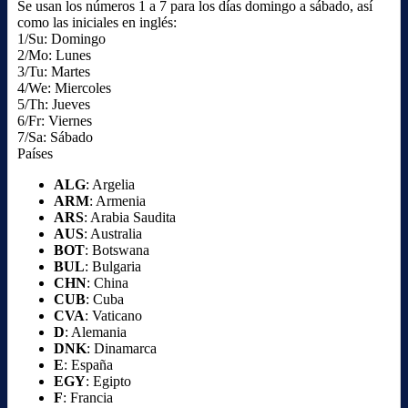
Se usan los números 1 a 7 para los días domingo a sábado, así
como las iniciales en inglés:
1/Su: Domingo
2/Mo: Lunes
3/Tu: Martes
4/We: Miercoles
5/Th: Jueves
6/Fr: Viernes
7/Sa: Sábado
Países
ALG
: Argelia
ARM
: Armenia
ARS
: Arabia Saudita
AUS
: Australia
BOT
: Botswana
BUL
: Bulgaria
CHN
: China
CUB
: Cuba
CVA
: Vaticano
D
: Alemania
DNK
: Dinamarca
E
: España
EGY
: Egipto
F
: Francia