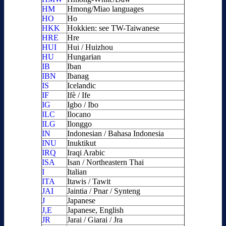
HM
Hmong/Miao languages
HO
Ho
HKK
Hokkien: see TW-Taiwanese
HRE
Hre
HUI
Hui / Huizhou
HU
Hungarian
IB
Iban
IBN
Ibanag
IS
Icelandic
IF
Ifè / Ife
IG
Igbo / Ibo
ILC
Ilocano
ILG
Ilonggo
IN
Indonesian / Bahasa Indonesia
INU
Inuktikut
IRQ
Iraqi Arabic
ISA
Isan / Northeastern Thai
I
Italian
ITA
Itawis / Tawit
JAI
Jaintia / Pnar / Synteng
J
Japanese
J,E
Japanese, English
JR
Jarai / Giarai / Jra