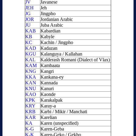
JV
Javanese
JEH
Jeh
JG
Jingpho
JOR
Jordanian Arabic
JU
Juba Arabic
KAB
Kabardian
KB
Kabyle
KC
Kachin / Jingpho
KAD
Kadazan
KGU
Kalanguya / Kallahan
KAL
Kalderash Romani (Dialect of Vlax)
KAM
Kambaata
KNG
Kangri
KKA
Kankana-ey
KAN
Kannada
KNU
Kanuri
KAO
Kaonde
KPK
Karakalpak
KRY
Karay-a
KRB
Karbi / Mikir / Manchati
KAR
Karelian
KA
Karen (unspecified)
K-G
Karen-Geba
K-K
Karen-Geko / Gekho