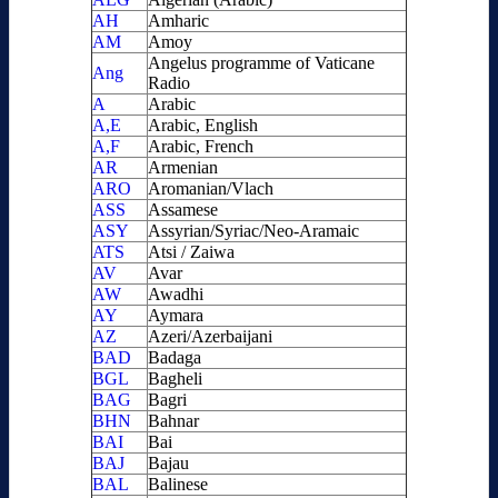
AH
Amharic
AM
Amoy
Angelus programme of Vaticane
Ang
Radio
A
Arabic
A,E
Arabic, English
A,F
Arabic, French
AR
Armenian
ARO
Aromanian/Vlach
ASS
Assamese
ASY
Assyrian/Syriac/Neo-Aramaic
ATS
Atsi / Zaiwa
AV
Avar
AW
Awadhi
AY
Aymara
AZ
Azeri/Azerbaijani
BAD
Badaga
BGL
Bagheli
BAG
Bagri
BHN
Bahnar
BAI
Bai
BAJ
Bajau
BAL
Balinese