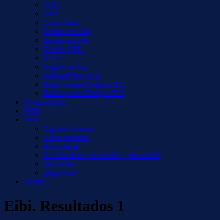
Aoki
EiBi
Cruce listas
España en OM
España en FM
Galería QSL
HFCC
Logs/escuchas
Radio-países AER
Radio-países/Códigos ITU
Radio-países/Prefijos ITU
Notizie Radio +
S500
Sitio
Agradecimientos
Áreas privadas
Aviso legal
Gestión datos personales y privacidad
miCuenta
¡Síguenos!
Tienda +
Eibi. Resultados 1