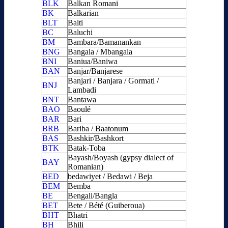
BLK
Balkan Romani
BK
Balkarian
BLT
Balti
BC
Baluchi
BM
Bambara/Bamanankan
BNG
Bangala / Mbangala
BNI
Baniua/Baniwa
BAN
Banjar/Banjarese
Banjari / Banjara / Gormati /
BNJ
Lambadi
BNT
Bantawa
BAO
Baoulé
BAR
Bari
BRB
Bariba / Baatonum
BAS
Bashkir/Bashkort
BTK
Batak-Toba
Bayash/Boyash (gypsy dialect of
BAY
Romanian)
BED
bedawiyet / Bedawi / Beja
BEM
Bemba
BE
Bengali/Bangla
BET
Bete / Bété (Guiberoua)
BHT
Bhatri
BH
Bhili