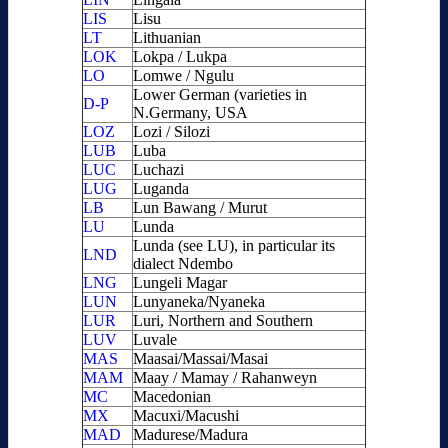
LIS
Lisu
LT
Lithuanian
LOK
Lokpa / Lukpa
LO
Lomwe / Ngulu
Lower German (varieties in
D-P
N.Germany, USA
LOZ
Lozi / Silozi
LUB
Luba
LUC
Luchazi
LUG
Luganda
LB
Lun Bawang / Murut
LU
Lunda
Lunda (see LU), in particular its
LND
dialect Ndembo
LNG
Lungeli Magar
LUN
Lunyaneka/Nyaneka
LUR
Luri, Northern and Southern
LUV
Luvale
MAS
Maasai/Massai/Masai
MAM
Maay / Mamay / Rahanweyn
MC
Macedonian
MX
Macuxi/Macushi
MAD
Madurese/Madura