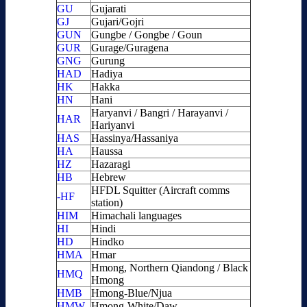
GU
Gujarati
GJ
Gujari/Gojri
GUN
Gungbe / Gongbe / Goun
GUR
Gurage/Guragena
GNG
Gurung
HAD
Hadiya
HK
Hakka
HN
Hani
Haryanvi / Bangri / Harayanvi /
HAR
Hariyanvi
HAS
Hassinya/Hassaniya
HA
Haussa
HZ
Hazaragi
HB
Hebrew
HFDL Squitter (Aircraft comms
-HF
station)
HIM
Himachali languages
HI
Hindi
HD
Hindko
HMA
Hmar
Hmong, Northern Qiandong / Black
HMQ
Hmong
HMB
Hmong-Blue/Njua
HMW
Hmong-White/Daw