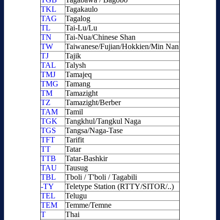
TKL
Tagakaulo
TAG
Tagalog
TL
Tai-Lu/Lu
TN
Tai-Nua/Chinese Shan
TW
Taiwanese/Fujian/Hokkien/Min Nan
TJ
Tajik
TAL
Talysh
TMJ
Tamajeq
TMG
Tamang
TM
Tamazight
TZ
Tamazight/Berber
TAM
Tamil
TGK
Tangkhul/Tangkul Naga
TGS
Tangsa/Naga-Tase
TFT
Tarifit
TT
Tatar
TTB
Tatar-Bashkir
TAU
Tausug
TBL
Tboli / T'boli / Tagabili
-TY
Teletype Station (RTTY/SITOR/..)
TEL
Telugu
TEM
Temme/Temne
T
Thai