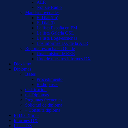
AER
Notizie Radio
Mandar novedades
El Dial (fm)
El Dial (i)
La lista España en FM
La lista Galería QSL
La lista Logs/escuchas
Los informes DX de la AER
Reportar escucha en OC de
Una emisión de REE
Uno de nuestros informes DX
Diexismo
Diplomas
Bases
Procedimiento
Radiopaíses
Clsificación
misDiplomas
Preguntas frecuentes
Solicitud de diploma
– Consulta diploma
El Dial (fm) +
Informes DX
Listas DX