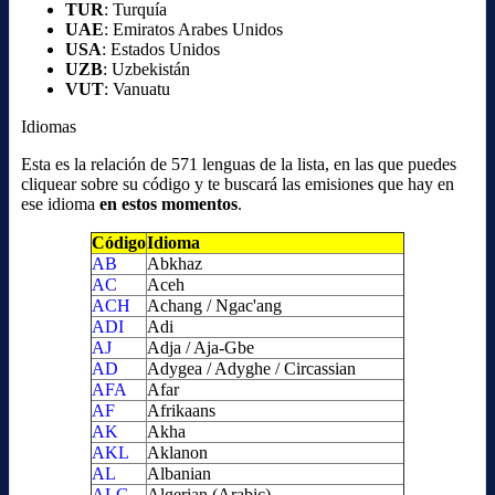
TUR
: Turquía
UAE
: Emiratos Arabes Unidos
USA
: Estados Unidos
UZB
: Uzbekistán
VUT
: Vanuatu
Idiomas
Esta es la relación de 571 lenguas de la lista, en las que puedes
cliquear sobre su código y te buscará las emisiones que hay en
ese idioma
en estos momentos
.
Código
Idioma
AB
Abkhaz
AC
Aceh
ACH
Achang / Ngac'ang
ADI
Adi
AJ
Adja / Aja-Gbe
AD
Adygea / Adyghe / Circassian
AFA
Afar
AF
Afrikaans
AK
Akha
AKL
Aklanon
AL
Albanian
ALG
Algerian (Arabic)