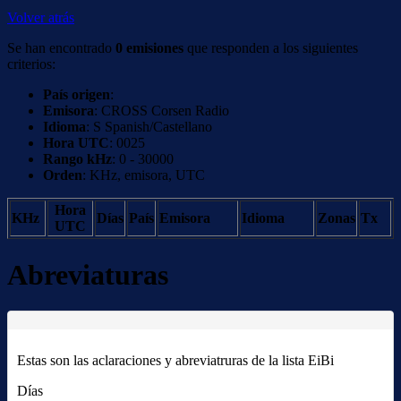
Volver atrás
Se han encontrado
0 emisiones
que responden a los siguientes
criterios:
País origen
:
Emisora
: CROSS Corsen Radio
Idioma
: S Spanish/Castellano
Hora UTC
: 0025
Rango kHz
: 0 - 30000
Orden
: KHz, emisora, UTC
Hora
KHz
Días
País
Emisora
Idioma
Zonas
Tx
UTC
Abreviaturas
Estas son las aclaraciones y abreviatruras de la lista EiBi
Días