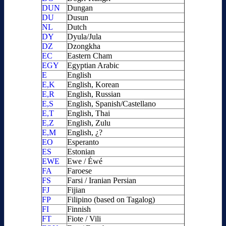
DUN
Dungan
DU
Dusun
NL
Dutch
DY
Dyula/Jula
DZ
Dzongkha
EC
Eastern Cham
EGY
Egyptian Arabic
E
English
E,K
English, Korean
E,R
English, Russian
E,S
English, Spanish/Castellano
E,T
English, Thai
E,Z
English, Zulu
E,M
English, ¿?
EO
Esperanto
ES
Estonian
EWE
Ewe / Éwé
FA
Faroese
FS
Farsi / Iranian Persian
FJ
Fijian
FP
Filipino (based on Tagalog)
FI
Finnish
FT
Fiote / Vili