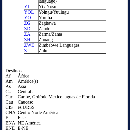
language)
YI
Yi / Nosu
YOL
Yolngu/Yuulngu
YO
Yoruba
ZG
Zaghawa
ZD
Zande
ZA
Zarma/Zama
ZH
Zhuang
ZWE
Zimbabwe Languages
Z
Zulu
Destinos
Af
África
Am
América(s)
As
Asia
C..
Central ..
Car
Caribe, Golfode Mexico, aguas de Florida
Cau
Caucaso
CIS
es URSS
CNA
Centro Norte América
E..
Este ..
ENA
NE América
ENE
E-NE