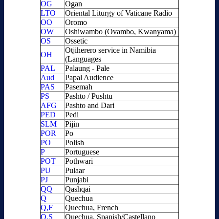
OG
Ogan
LTO
Oriental Liturgy of Vaticane Radio
OO
Oromo
OW
Oshiwambo (Ovambo, Kwanyama)
OS
Ossetic
Otjiherero service in Namibia
OH
(Languages
PAL
Palaung - Pale
Aud
Papal Audience
PAS
Pasemah
PS
Pashto / Pushtu
AFG
Pashto and Dari
PED
Pedi
SLM
Pijin
POR
Po
PO
Polish
P
Portuguese
POT
Pothwari
PU
Pulaar
PJ
Punjabi
QQ
Qashqai
Q
Quechua
Q,F
Quechua, French
Q,S
Quechua, Spanish/Castellano