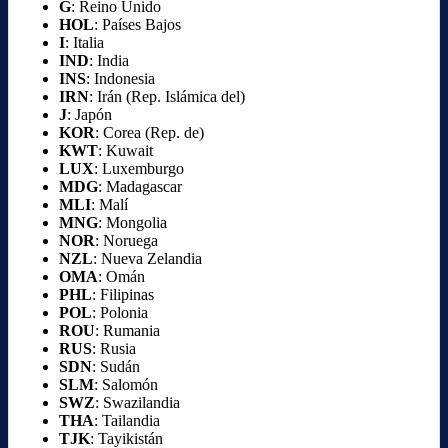
G
: Reino Unido
HOL
: Países Bajos
I
: Italia
IND
: India
INS
: Indonesia
IRN
: Irán (Rep. Islámica del)
J
: Japón
KOR
: Corea (Rep. de)
KWT
: Kuwait
LUX
: Luxemburgo
MDG
: Madagascar
MLI
: Malí
MNG
: Mongolia
NOR
: Noruega
NZL
: Nueva Zelandia
OMA
: Omán
PHL
: Filipinas
POL
: Polonia
ROU
: Rumania
RUS
: Rusia
SDN
: Sudán
SLM
: Salomón
SWZ
: Swazilandia
THA
: Tailandia
TJK
: Tayikistán