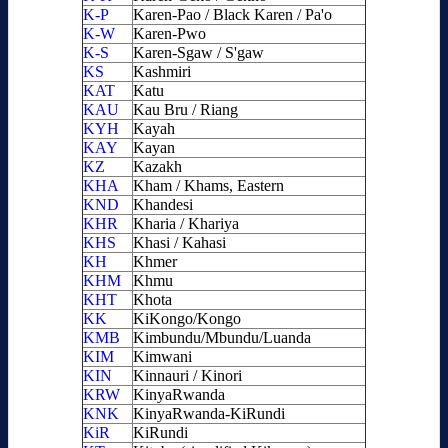
K-P
Karen-Pao / Black Karen / Pa'o
K-W
Karen-Pwo
K-S
Karen-Sgaw / S'gaw
KS
Kashmiri
KAT
Katu
KAU
Kau Bru / Riang
KYH
Kayah
KAY
Kayan
KZ
Kazakh
KHA
Kham / Khams, Eastern
KND
Khandesi
KHR
Kharia / Khariya
KHS
Khasi / Kahasi
KH
Khmer
KHM
Khmu
KHT
Khota
KK
KiKongo/Kongo
KMB
Kimbundu/Mbundu/Luanda
KIM
Kimwani
KIN
Kinnauri / Kinori
KRW
KinyaRwanda
KNK
KinyaRwanda-KiRundi
KiR
KiRundi