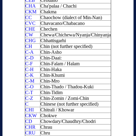
CEB
Cebuano
CHA
Cha'palaa / Chachi
CKM
Chakma
CC
Chaochow (dialect of Min-Nan)
CVC
Chavacano/Chabacano
CHE
Chechen
CW
Chewa/Chichewa/Nyanja/Chinyanja
CHG
Chhattisgarhi
CH
Chin (not further specified)
C-A
Chin-Asho
C-D
Chin-Daai:
C-F
Chin-Falam / Halam
C-H
Chin-Haka
C-K
Chin-Khumi
C-M
Chin-Mro
C-O
Chin-Thado / Thadou-Kuki
C-T
Chin-Tidim
C-Z
Chin-Zomin / Zomi-Chin
C
Chinese (not further specified)
CHI
Chitrali / Khowar
CKW
Chokwe
CD
Chowdary/Chaudhry/Chodri
CHR
Chrau
CRU
Chru