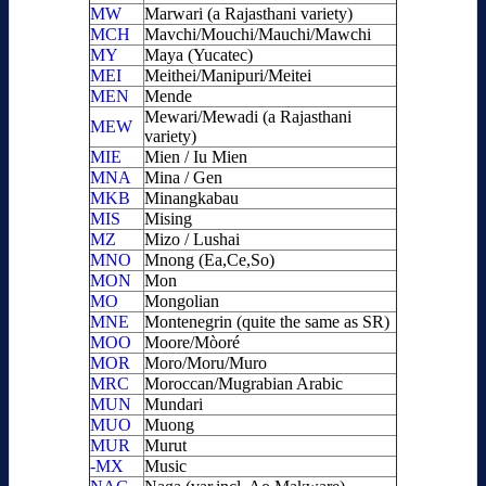
MW
Marwari (a Rajasthani variety)
MCH
Mavchi/Mouchi/Mauchi/Mawchi
MY
Maya (Yucatec)
MEI
Meithei/Manipuri/Meitei
MEN
Mende
Mewari/Mewadi (a Rajasthani
MEW
variety)
MIE
Mien / Iu Mien
MNA
Mina / Gen
MKB
Minangkabau
MIS
Mising
MZ
Mizo / Lushai
MNO
Mnong (Ea,Ce,So)
MON
Mon
MO
Mongolian
MNE
Montenegrin (quite the same as SR)
MOO
Moore/Mòoré
MOR
Moro/Moru/Muro
MRC
Moroccan/Mugrabian Arabic
MUN
Mundari
MUO
Muong
MUR
Murut
-MX
Music