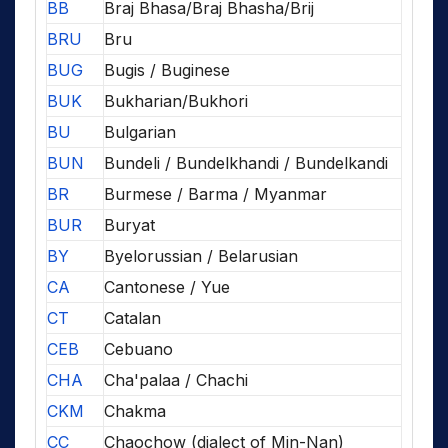
BB
Braj Bhasa/Braj Bhasha/Brij
BRU
Bru
BUG
Bugis / Buginese
BUK
Bukharian/Bukhori
BU
Bulgarian
BUN
Bundeli / Bundelkhandi / Bundelkandi
BR
Burmese / Barma / Myanmar
BUR
Buryat
BY
Byelorussian / Belarusian
CA
Cantonese / Yue
CT
Catalan
CEB
Cebuano
CHA
Cha'palaa / Chachi
CKM
Chakma
CC
Chaochow (dialect of Min-Nan)