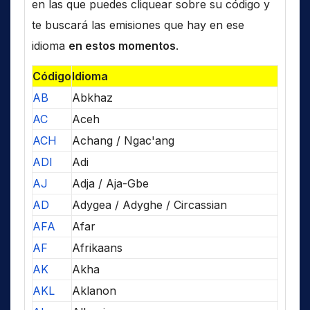
en las que puedes cliquear sobre su código y
te buscará las emisiones que hay en ese
idioma
en estos momentos
.
Código
Idioma
AB
Abkhaz
AC
Aceh
ACH
Achang / Ngac'ang
ADI
Adi
AJ
Adja / Aja-Gbe
AD
Adygea / Adyghe / Circassian
AFA
Afar
AF
Afrikaans
AK
Akha
AKL
Aklanon