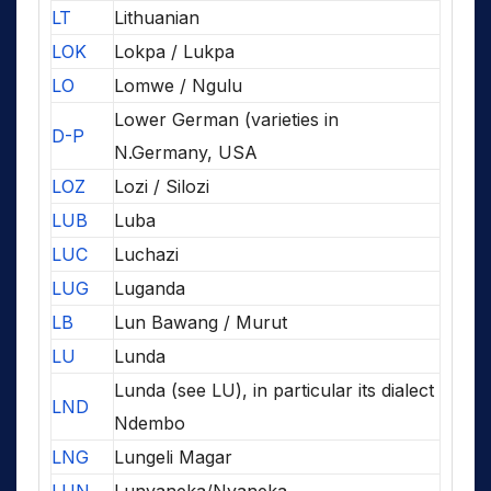
LT
Lithuanian
LOK
Lokpa / Lukpa
LO
Lomwe / Ngulu
Lower German (varieties in
D-P
N.Germany, USA
LOZ
Lozi / Silozi
LUB
Luba
LUC
Luchazi
LUG
Luganda
LB
Lun Bawang / Murut
LU
Lunda
Lunda (see LU), in particular its dialect
LND
Ndembo
LNG
Lungeli Magar