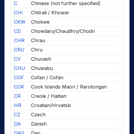
C
Chinese (not further specified)
CHI
Chitrali / Khowar
CKW
Chokwe
CD
Chowdary/Chaudhry/Chodri
CHR
Chrau
CRU
Chru
CV
Chuvash
CHU
Chuwabu
COF
Cofan / Cofán
COK
Cook Islands Maori / Rarotongan
CR
Creole / Haitian
HR
Croatian/Hrvatski
CZ
Czech
DA
Danish
DAO
Dao