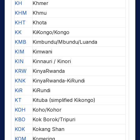
KH
Khmer
KHM
Khmu
KHT
Khota
KK
KiKongo/Kongo
KMB
Kimbundu/Mbundu/Luanda
KIM
Kimwani
KIN
Kinnauri / Kinori
KRW
KinyaRwanda
KNK
KinyaRwanda-KiRundi
KiR
KiRundi
KT
Kituba (simplified Kikongo)
KOH
Koho/Kohor
KBO
Kok Borok/Tripuri
KOK
Kokang Shan
KOM
Komering