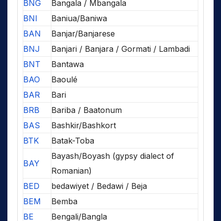
BNG
Bangala / Mbangala
BNI
Baniua/Baniwa
BAN
Banjar/Banjarese
BNJ
Banjari / Banjara / Gormati / Lambadi
BNT
Bantawa
BAO
Baoulé
BAR
Bari
BRB
Bariba / Baatonum
BAS
Bashkir/Bashkort
BTK
Batak-Toba
Bayash/Boyash (gypsy dialect of
BAY
Romanian)
BED
bedawiyet / Bedawi / Beja
BEM
Bemba
BE
Bengali/Bangla