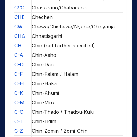
CVC
Chavacano/Chabacano
CHE
Chechen
CW
Chewa/Chichewa/Nyanja/Chinyanja
CHG
Chhattisgarhi
CH
Chin (not further specified)
C-A
Chin-Asho
C-D
Chin-Daai:
C-F
Chin-Falam / Halam
C-H
Chin-Haka
C-K
Chin-Khumi
C-M
Chin-Mro
C-O
Chin-Thado / Thadou-Kuki
C-T
Chin-Tidim
C-Z
Chin-Zomin / Zomi-Chin