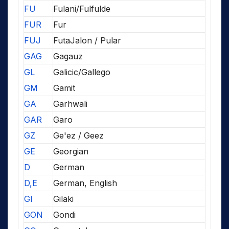
FU
Fulani/Fulfulde
FUR
Fur
FUJ
FutaJalon / Pular
GAG
Gagauz
GL
Galicic/Gallego
GM
Gamit
GA
Garhwali
GAR
Garo
GZ
Ge'ez / Geez
GE
Georgian
D
German
D,E
German, English
GI
Gilaki
GON
Gondi