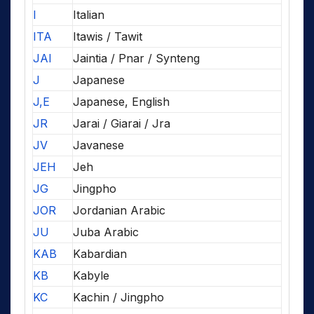
I
Italian
ITA
Itawis / Tawit
JAI
Jaintia / Pnar / Synteng
J
Japanese
J,E
Japanese, English
JR
Jarai / Giarai / Jra
JV
Javanese
JEH
Jeh
JG
Jingpho
JOR
Jordanian Arabic
JU
Juba Arabic
KAB
Kabardian
KB
Kabyle
KC
Kachin / Jingpho