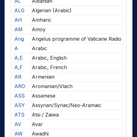
AL
Albanian
ALG
Algerian (Arabic)
AH
Amharic
AM
Amoy
Ang
Angelus programme of Vaticane Radio
A
Arabic
A,E
Arabic, English
A,F
Arabic, French
AR
Armenian
ARO
Aromanian/Vlach
ASS
Assamese
ASY
Assyrian/Syriac/Neo-Aramaic
ATS
Atsi / Zaiwa
AV
Avar
AW
Awadhi