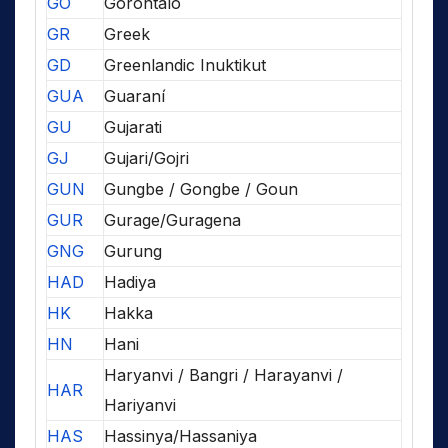
GO
Gorontalo
GR
Greek
GD
Greenlandic Inuktikut
GUA
Guaraní
GU
Gujarati
GJ
Gujari/Gojri
GUN
Gungbe / Gongbe / Goun
GUR
Gurage/Guragena
GNG
Gurung
HAD
Hadiya
HK
Hakka
HN
Hani
Haryanvi / Bangri / Harayanvi /
HAR
Hariyanvi
HAS
Hassinya/Hassaniya