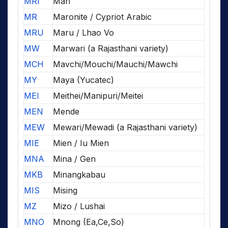
MRI
Mari
MR
Maronite / Cypriot Arabic
MRU
Maru / Lhao Vo
MW
Marwari (a Rajasthani variety)
MCH
Mavchi/Mouchi/Mauchi/Mawchi
MY
Maya (Yucatec)
MEI
Meithei/Manipuri/Meitei
MEN
Mende
MEW
Mewari/Mewadi (a Rajasthani variety)
MIE
Mien / Iu Mien
MNA
Mina / Gen
MKB
Minangkabau
MIS
Mising
MZ
Mizo / Lushai
MNO
Mnong (Ea,Ce,So)