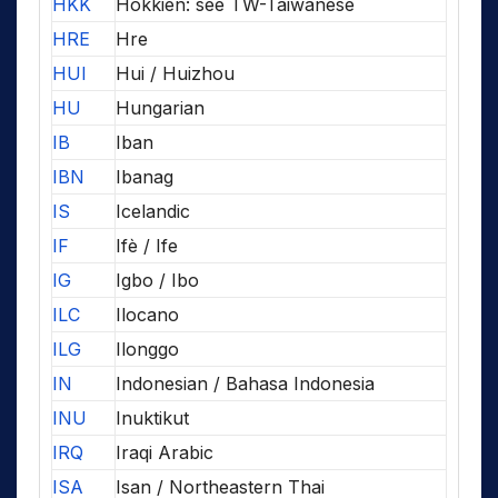
HKK
Hokkien: see TW-Taiwanese
HRE
Hre
HUI
Hui / Huizhou
HU
Hungarian
IB
Iban
IBN
Ibanag
IS
Icelandic
IF
Ifè / Ife
IG
Igbo / Ibo
ILC
Ilocano
ILG
Ilonggo
IN
Indonesian / Bahasa Indonesia
INU
Inuktikut
IRQ
Iraqi Arabic
ISA
Isan / Northeastern Thai