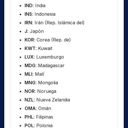
IND
: India
INS
: Indonesia
IRN
: Irán (Rep. Islámica del)
J
: Japón
KOR
: Corea (Rep. de)
KWT
: Kuwait
LUX
: Luxemburgo
MDG
: Madagascar
MLI
: Malí
MNG
: Mongolia
NOR
: Noruega
NZL
: Nueva Zelandia
OMA
: Omán
PHL
: Filipinas
POL
: Polonia