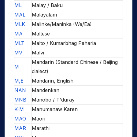
ML
Malay / Baku
MAL
Malayalam
MLK
Malinke/Maninka (We/Ea)
MA
Maltese
MLT
Malto / Kumarbhag Paharia
MV
Malvi
Mandarin (Standard Chinese / Beijing
M
dialect)
M,E
Mandarin, English
NAN
Mandenkan
MNB
Manobo / T'duray
K-M
Manumanaw Karen
MAO
Maori
MAR
Marathi