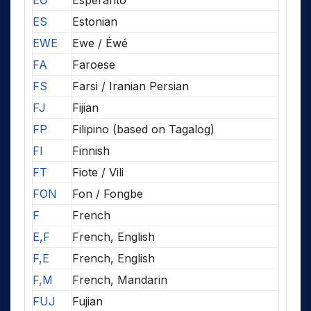
EO
Esperanto
ES
Estonian
EWE
Ewe / Éwé
FA
Faroese
FS
Farsi / Iranian Persian
FJ
Fijian
FP
Filipino (based on Tagalog)
FI
Finnish
FT
Fiote / Vili
FON
Fon / Fongbe
F
French
E,F
French, English
F,E
French, English
F,M
French, Mandarin
FUJ
Fujian