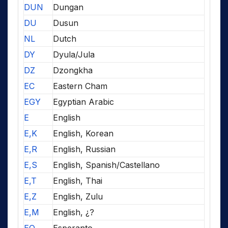
DUN
Dungan
DU
Dusun
NL
Dutch
DY
Dyula/Jula
DZ
Dzongkha
EC
Eastern Cham
EGY
Egyptian Arabic
E
English
E,K
English, Korean
E,R
English, Russian
E,S
English, Spanish/Castellano
E,T
English, Thai
E,Z
English, Zulu
E,M
English, ¿?