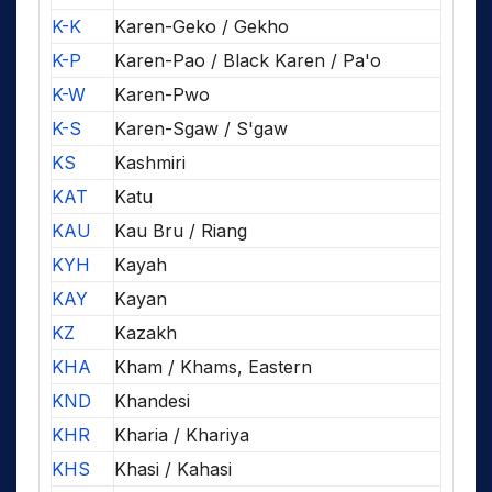
K-K
Karen-Geko / Gekho
K-P
Karen-Pao / Black Karen / Pa'o
K-W
Karen-Pwo
K-S
Karen-Sgaw / S'gaw
KS
Kashmiri
KAT
Katu
KAU
Kau Bru / Riang
KYH
Kayah
KAY
Kayan
KZ
Kazakh
KHA
Kham / Khams, Eastern
KND
Khandesi
KHR
Kharia / Khariya
KHS
Khasi / Kahasi