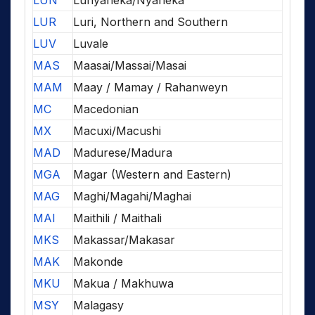
LUN
Lunyaneka/Nyaneka
LUR
Luri, Northern and Southern
LUV
Luvale
MAS
Maasai/Massai/Masai
MAM
Maay / Mamay / Rahanweyn
MC
Macedonian
MX
Macuxi/Macushi
MAD
Madurese/Madura
MGA
Magar (Western and Eastern)
MAG
Maghi/Magahi/Maghai
MAI
Maithili / Maithali
MKS
Makassar/Makasar
MAK
Makonde
MKU
Makua / Makhuwa
MSY
Malagasy