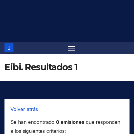
Saltar
al
contenido
Eibi. Resultados 1
Volver atrás
Se han encontrado
0 emisiones
que responden
a los siguientes criterios: