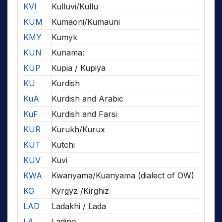
KVI
Kulluvi/Kullu
KUM
Kumaoni/Kumauni
KMY
Kumyk
KUN
Kunama:
KUP
Kupia / Kupiya
KU
Kurdish
KuA
Kurdish and Arabic
KuF
Kurdish and Farsi
KUR
Kurukh/Kurux
KUT
Kutchi
KUV
Kuvi
KWA
Kwanyama/Kuanyama (dialect of OW)
KG
Kyrgyz /Kirghiz
LAD
Ladakhi / Lada
LA
Ladino