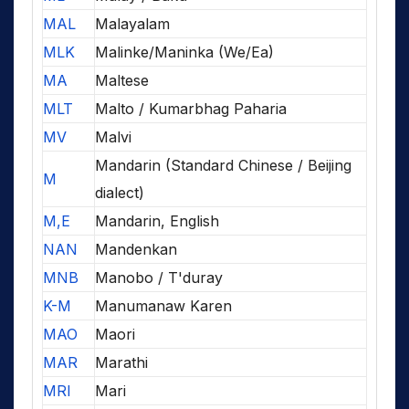
MAL
Malayalam
MLK
Malinke/Maninka (We/Ea)
MA
Maltese
MLT
Malto / Kumarbhag Paharia
MV
Malvi
Mandarin (Standard Chinese / Beijing
M
dialect)
M,E
Mandarin, English
NAN
Mandenkan
MNB
Manobo / T'duray
K-M
Manumanaw Karen
MAO
Maori
MAR
Marathi
MRI
Mari