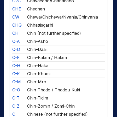
CVC
Chavacano/Chabacano
CHE
Chechen
CW
Chewa/Chichewa/Nyanja/Chinyanja
CHG
Chhattisgarhi
CH
Chin (not further specified)
C-A
Chin-Asho
C-D
Chin-Daai:
C-F
Chin-Falam / Halam
C-H
Chin-Haka
C-K
Chin-Khumi
C-M
Chin-Mro
C-O
Chin-Thado / Thadou-Kuki
C-T
Chin-Tidim
C-Z
Chin-Zomin / Zomi-Chin
C
Chinese (not further specified)