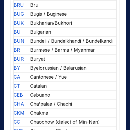
BRU
Bru
BUG
Bugis / Buginese
BUK
Bukharian/Bukhori
BU
Bulgarian
BUN
Bundeli / Bundelkhandi / Bundelkandi
BR
Burmese / Barma / Myanmar
BUR
Buryat
BY
Byelorussian / Belarusian
CA
Cantonese / Yue
CT
Catalan
CEB
Cebuano
CHA
Cha'palaa / Chachi
CKM
Chakma
CC
Chaochow (dialect of Min-Nan)