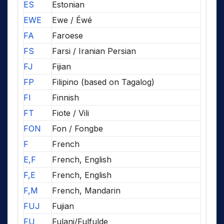
ES
Estonian
EWE
Ewe / Éwé
FA
Faroese
FS
Farsi / Iranian Persian
FJ
Fijian
FP
Filipino (based on Tagalog)
FI
Finnish
FT
Fiote / Vili
FON
Fon / Fongbe
F
French
E,F
French, English
F,E
French, English
F,M
French, Mandarin
FUJ
Fujian
FU
Fulani/Fulfulde