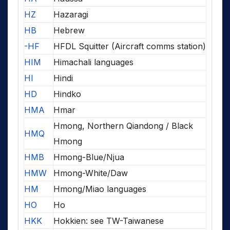
HZ
Hazaragi
HB
Hebrew
-HF
HFDL Squitter (Aircraft comms station)
HIM
Himachali languages
HI
Hindi
HD
Hindko
HMA
Hmar
Hmong, Northern Qiandong / Black
HMQ
Hmong
HMB
Hmong-Blue/Njua
HMW
Hmong-White/Daw
HM
Hmong/Miao languages
HO
Ho
HKK
Hokkien: see TW-Taiwanese