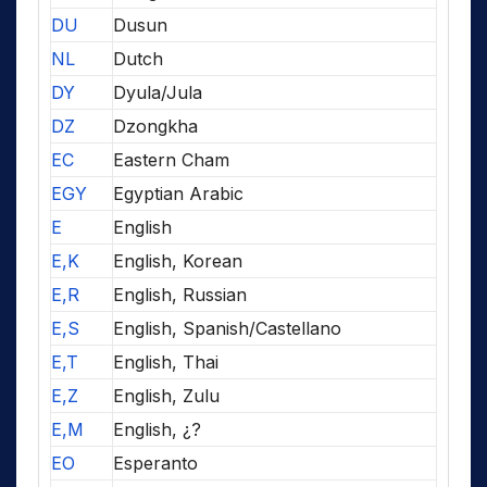
DU
Dusun
NL
Dutch
DY
Dyula/Jula
DZ
Dzongkha
EC
Eastern Cham
EGY
Egyptian Arabic
E
English
E,K
English, Korean
E,R
English, Russian
E,S
English, Spanish/Castellano
E,T
English, Thai
E,Z
English, Zulu
E,M
English, ¿?
EO
Esperanto