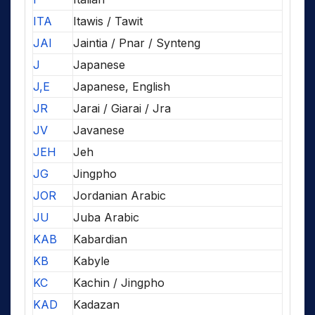
ITA
Itawis / Tawit
JAI
Jaintia / Pnar / Synteng
J
Japanese
J,E
Japanese, English
JR
Jarai / Giarai / Jra
JV
Javanese
JEH
Jeh
JG
Jingpho
JOR
Jordanian Arabic
JU
Juba Arabic
KAB
Kabardian
KB
Kabyle
KC
Kachin / Jingpho
KAD
Kadazan