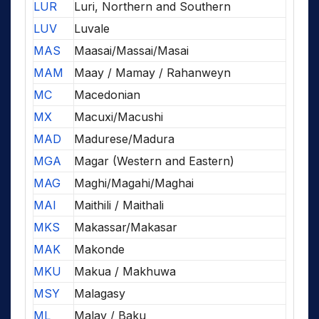
LUR
Luri, Northern and Southern
LUV
Luvale
MAS
Maasai/Massai/Masai
MAM
Maay / Mamay / Rahanweyn
MC
Macedonian
MX
Macuxi/Macushi
MAD
Madurese/Madura
MGA
Magar (Western and Eastern)
MAG
Maghi/Magahi/Maghai
MAI
Maithili / Maithali
MKS
Makassar/Makasar
MAK
Makonde
MKU
Makua / Makhuwa
MSY
Malagasy
ML
Malay / Baku