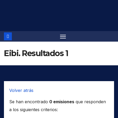
Saltar
al
contenido
Eibi. Resultados 1
Volver atrás
Se han encontrado
0 emisiones
que responden
a los siguientes criterios: