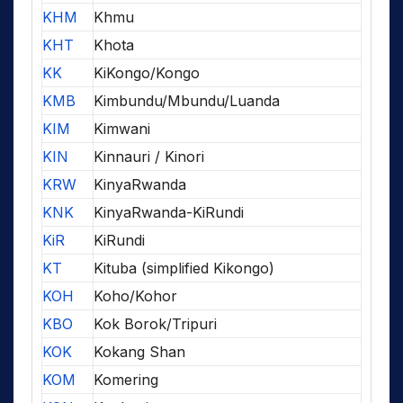
KHM
Khmu
KHT
Khota
KK
KiKongo/Kongo
KMB
Kimbundu/Mbundu/Luanda
KIM
Kimwani
KIN
Kinnauri / Kinori
KRW
KinyaRwanda
KNK
KinyaRwanda-KiRundi
KiR
KiRundi
KT
Kituba (simplified Kikongo)
KOH
Koho/Kohor
KBO
Kok Borok/Tripuri
KOK
Kokang Shan
KOM
Komering