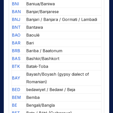
BNI
Baniua/Baniwa
BAN
Banjar/Banjarese
BNJ
Banjari / Banjara / Gormati / Lambadi
BNT
Bantawa
BAO
Baoulé
BAR
Bari
BRB
Bariba / Baatonum
BAS
Bashkir/Bashkort
BTK
Batak-Toba
Bayash/Boyash (gypsy dialect of
BAY
Romanian)
BED
bedawiyet / Bedawi / Beja
BEM
Bemba
BE
Bengali/Bangla
BET
Bete / Bété (Guiberoua)