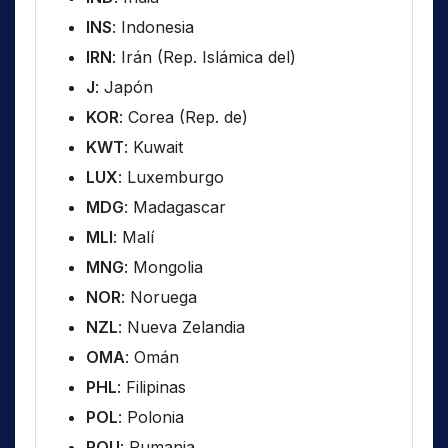
INS
: Indonesia
IRN
: Irán (Rep. Islámica del)
J
: Japón
KOR
: Corea (Rep. de)
KWT
: Kuwait
LUX
: Luxemburgo
MDG
: Madagascar
MLI
: Malí
MNG
: Mongolia
NOR
: Noruega
NZL
: Nueva Zelandia
OMA
: Omán
PHL
: Filipinas
POL
: Polonia
ROU
: Rumania