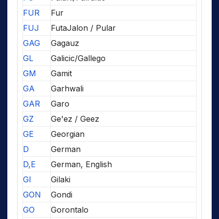
FUR
Fur
FUJ
FutaJalon / Pular
GAG
Gagauz
GL
Galicic/Gallego
GM
Gamit
GA
Garhwali
GAR
Garo
GZ
Ge'ez / Geez
GE
Georgian
D
German
D,E
German, English
GI
Gilaki
GON
Gondi
GO
Gorontalo