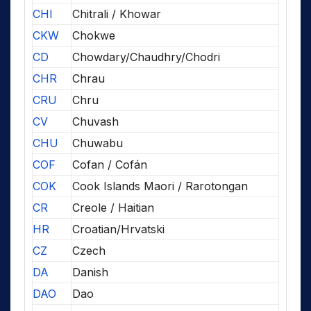
CHI
Chitrali / Khowar
CKW
Chokwe
CD
Chowdary/Chaudhry/Chodri
CHR
Chrau
CRU
Chru
CV
Chuvash
CHU
Chuwabu
COF
Cofan / Cofán
COK
Cook Islands Maori / Rarotongan
CR
Creole / Haitian
HR
Croatian/Hrvatski
CZ
Czech
DA
Danish
DAO
Dao