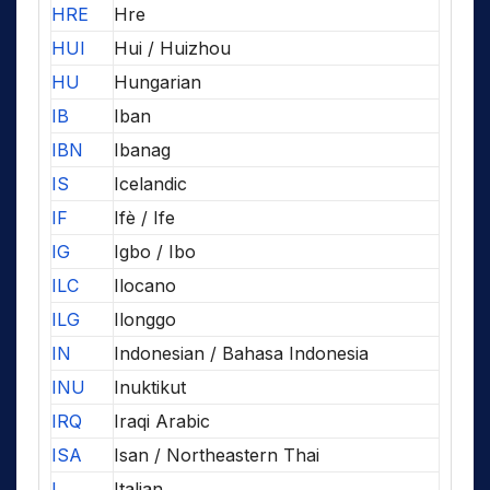
HRE
Hre
HUI
Hui / Huizhou
HU
Hungarian
IB
Iban
IBN
Ibanag
IS
Icelandic
IF
Ifè / Ife
IG
Igbo / Ibo
ILC
Ilocano
ILG
Ilonggo
IN
Indonesian / Bahasa Indonesia
INU
Inuktikut
IRQ
Iraqi Arabic
ISA
Isan / Northeastern Thai
I
Italian