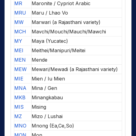
MR
Maronite / Cypriot Arabic
MRU
Maru / Lhao Vo
MW
Marwari (a Rajasthani variety)
MCH
Mavchi/Mouchi/Mauchi/Mawchi
MY
Maya (Yucatec)
MEI
Meithei/Manipuri/Meitei
MEN
Mende
MEW
Mewari/Mewadi (a Rajasthani variety)
MIE
Mien / Iu Mien
MNA
Mina / Gen
MKB
Minangkabau
MIS
Mising
MZ
Mizo / Lushai
MNO
Mnong (Ea,Ce,So)
MON
Mon