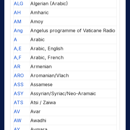
ALG
Algerian (Arabic)
AH
Amharic
AM
Amoy
Ang
Angelus programme of Vaticane Radio
A
Arabic
A,E
Arabic, English
A,F
Arabic, French
AR
Armenian
ARO
Aromanian/Vlach
ASS
Assamese
ASY
Assyrian/Syriac/Neo-Aramaic
ATS
Atsi / Zaiwa
AV
Avar
AW
Awadhi
AY
Aymara