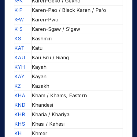
K-K
Karen-Geko / Gekho
K-P
Karen-Pao / Black Karen / Pa'o
K-W
Karen-Pwo
K-S
Karen-Sgaw / S'gaw
KS
Kashmiri
KAT
Katu
KAU
Kau Bru / Riang
KYH
Kayah
KAY
Kayan
KZ
Kazakh
KHA
Kham / Khams, Eastern
KND
Khandesi
KHR
Kharia / Khariya
KHS
Khasi / Kahasi
KH
Khmer