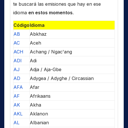
te buscará las emisiones que hay en ese
idioma
en estos momentos
.
Código
Idioma
AB
Abkhaz
AC
Aceh
ACH
Achang / Ngac'ang
ADI
Adi
AJ
Adja / Aja-Gbe
AD
Adygea / Adyghe / Circassian
AFA
Afar
AF
Afrikaans
AK
Akha
AKL
Aklanon
AL
Albanian