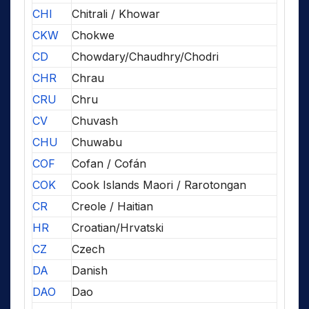
CHI
Chitrali / Khowar
CKW
Chokwe
CD
Chowdary/Chaudhry/Chodri
CHR
Chrau
CRU
Chru
CV
Chuvash
CHU
Chuwabu
COF
Cofan / Cofán
COK
Cook Islands Maori / Rarotongan
CR
Creole / Haitian
HR
Croatian/Hrvatski
CZ
Czech
DA
Danish
DAO
Dao