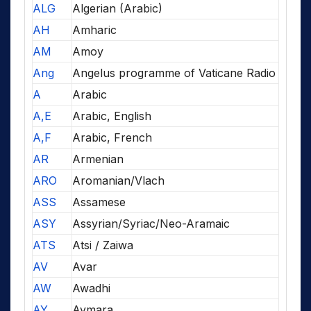
ALG
Algerian (Arabic)
AH
Amharic
AM
Amoy
Ang
Angelus programme of Vaticane Radio
A
Arabic
A,E
Arabic, English
A,F
Arabic, French
AR
Armenian
ARO
Aromanian/Vlach
ASS
Assamese
ASY
Assyrian/Syriac/Neo-Aramaic
ATS
Atsi / Zaiwa
AV
Avar
AW
Awadhi
AY
Aymara