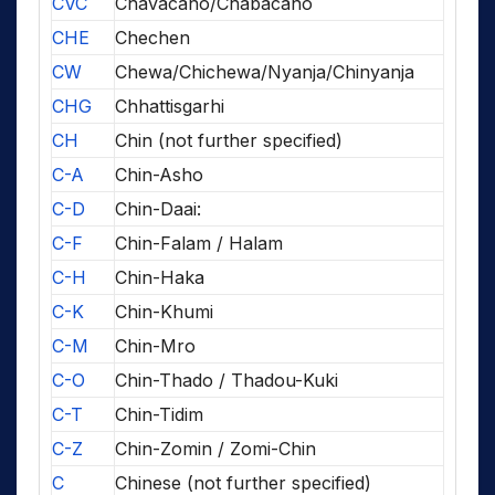
CVC
Chavacano/Chabacano
CHE
Chechen
CW
Chewa/Chichewa/Nyanja/Chinyanja
CHG
Chhattisgarhi
CH
Chin (not further specified)
C-A
Chin-Asho
C-D
Chin-Daai:
C-F
Chin-Falam / Halam
C-H
Chin-Haka
C-K
Chin-Khumi
C-M
Chin-Mro
C-O
Chin-Thado / Thadou-Kuki
C-T
Chin-Tidim
C-Z
Chin-Zomin / Zomi-Chin
C
Chinese (not further specified)