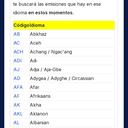
te buscará las emisiones que hay en ese
idioma
en estos momentos
.
Código
Idioma
AB
Abkhaz
AC
Aceh
ACH
Achang / Ngac'ang
ADI
Adi
AJ
Adja / Aja-Gbe
AD
Adygea / Adyghe / Circassian
AFA
Afar
AF
Afrikaans
AK
Akha
AKL
Aklanon
AL
Albanian