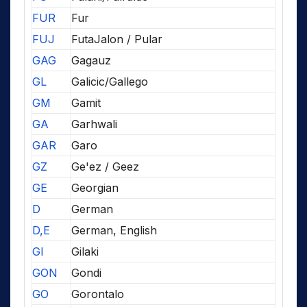
FUR
Fur
FUJ
FutaJalon / Pular
GAG
Gagauz
GL
Galicic/Gallego
GM
Gamit
GA
Garhwali
GAR
Garo
GZ
Ge'ez / Geez
GE
Georgian
D
German
D,E
German, English
GI
Gilaki
GON
Gondi
GO
Gorontalo