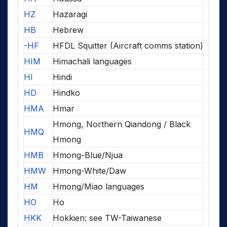
HZ
Hazaragi
HB
Hebrew
-HF
HFDL Squitter (Aircraft comms station)
HIM
Himachali languages
HI
Hindi
HD
Hindko
HMA
Hmar
Hmong, Northern Qiandong / Black
HMQ
Hmong
HMB
Hmong-Blue/Njua
HMW
Hmong-White/Daw
HM
Hmong/Miao languages
HO
Ho
HKK
Hokkien: see TW-Taiwanese