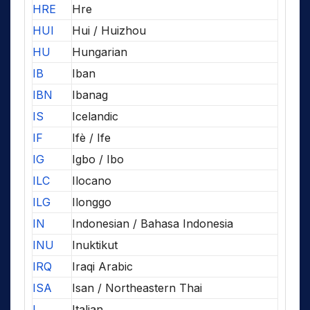
HRE
Hre
HUI
Hui / Huizhou
HU
Hungarian
IB
Iban
IBN
Ibanag
IS
Icelandic
IF
Ifè / Ife
IG
Igbo / Ibo
ILC
Ilocano
ILG
Ilonggo
IN
Indonesian / Bahasa Indonesia
INU
Inuktikut
IRQ
Iraqi Arabic
ISA
Isan / Northeastern Thai
I
Italian