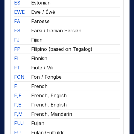
ES
Estonian
EWE
Ewe / Éwé
FA
Faroese
FS
Farsi / Iranian Persian
FJ
Fijian
FP
Filipino (based on Tagalog)
FI
Finnish
FT
Fiote / Vili
FON
Fon / Fongbe
F
French
E,F
French, English
F,E
French, English
F,M
French, Mandarin
FUJ
Fujian
FU
Fulani/Fulfulde