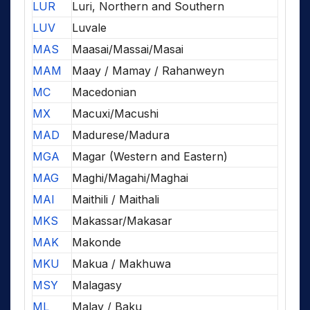
LUR
Luri, Northern and Southern
LUV
Luvale
MAS
Maasai/Massai/Masai
MAM
Maay / Mamay / Rahanweyn
MC
Macedonian
MX
Macuxi/Macushi
MAD
Madurese/Madura
MGA
Magar (Western and Eastern)
MAG
Maghi/Magahi/Maghai
MAI
Maithili / Maithali
MKS
Makassar/Makasar
MAK
Makonde
MKU
Makua / Makhuwa
MSY
Malagasy
ML
Malay / Baku