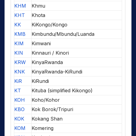
KHM
Khmu
KHT
Khota
KK
KiKongo/Kongo
KMB
Kimbundu/Mbundu/Luanda
KIM
Kimwani
KIN
Kinnauri / Kinori
KRW
KinyaRwanda
KNK
KinyaRwanda-KiRundi
KiR
KiRundi
KT
Kituba (simplified Kikongo)
KOH
Koho/Kohor
KBO
Kok Borok/Tripuri
KOK
Kokang Shan
KOM
Komering