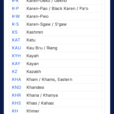
K-K
Karen-Geko / Gekho
K-P
Karen-Pao / Black Karen / Pa'o
K-W
Karen-Pwo
K-S
Karen-Sgaw / S'gaw
KS
Kashmiri
KAT
Katu
KAU
Kau Bru / Riang
KYH
Kayah
KAY
Kayan
KZ
Kazakh
KHA
Kham / Khams, Eastern
KND
Khandesi
KHR
Kharia / Khariya
KHS
Khasi / Kahasi
KH
Khmer