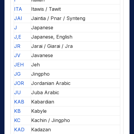
ITA
Itawis / Tawit
JAI
Jaintia / Pnar / Synteng
J
Japanese
J,E
Japanese, English
JR
Jarai / Giarai / Jra
JV
Javanese
JEH
Jeh
JG
Jingpho
JOR
Jordanian Arabic
JU
Juba Arabic
KAB
Kabardian
KB
Kabyle
KC
Kachin / Jingpho
KAD
Kadazan