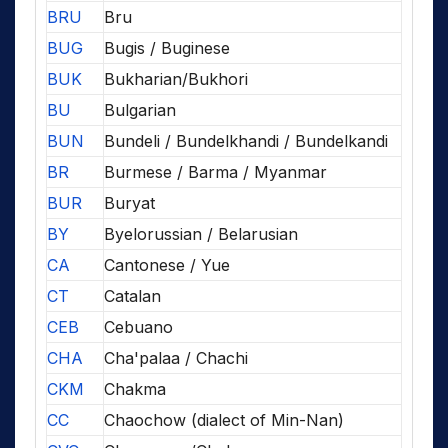
BRU
Bru
BUG
Bugis / Buginese
BUK
Bukharian/Bukhori
BU
Bulgarian
BUN
Bundeli / Bundelkhandi / Bundelkandi
BR
Burmese / Barma / Myanmar
BUR
Buryat
BY
Byelorussian / Belarusian
CA
Cantonese / Yue
CT
Catalan
CEB
Cebuano
CHA
Cha'palaa / Chachi
CKM
Chakma
CC
Chaochow (dialect of Min-Nan)