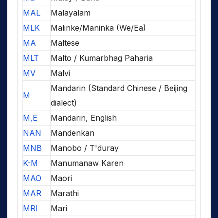
MAL
Malayalam
MLK
Malinke/Maninka (We/Ea)
MA
Maltese
MLT
Malto / Kumarbhag Paharia
MV
Malvi
Mandarin (Standard Chinese / Beijing
M
dialect)
M,E
Mandarin, English
NAN
Mandenkan
MNB
Manobo / T'duray
K-M
Manumanaw Karen
MAO
Maori
MAR
Marathi
MRI
Mari