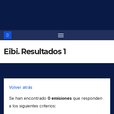
Saltar
al
contenido
Eibi. Resultados 1
Volver atrás
Se han encontrado
0 emisiones
que responden
a los siguientes criterios: