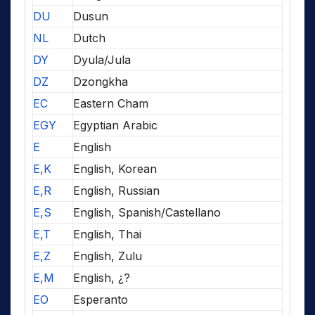
DU
Dusun
NL
Dutch
DY
Dyula/Jula
DZ
Dzongkha
EC
Eastern Cham
EGY
Egyptian Arabic
E
English
E,K
English, Korean
E,R
English, Russian
E,S
English, Spanish/Castellano
E,T
English, Thai
E,Z
English, Zulu
E,M
English, ¿?
EO
Esperanto