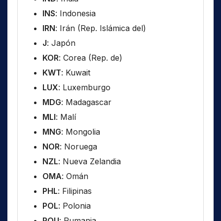
INS
: Indonesia
IRN
: Irán (Rep. Islámica del)
J
: Japón
KOR
: Corea (Rep. de)
KWT
: Kuwait
LUX
: Luxemburgo
MDG
: Madagascar
MLI
: Malí
MNG
: Mongolia
NOR
: Noruega
NZL
: Nueva Zelandia
OMA
: Omán
PHL
: Filipinas
POL
: Polonia
ROU
: Rumania