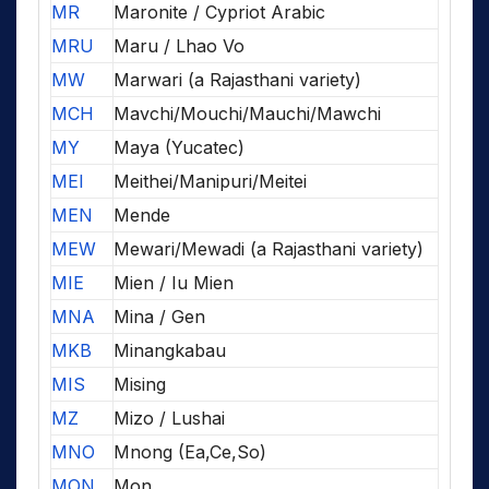
MR
Maronite / Cypriot Arabic
MRU
Maru / Lhao Vo
MW
Marwari (a Rajasthani variety)
MCH
Mavchi/Mouchi/Mauchi/Mawchi
MY
Maya (Yucatec)
MEI
Meithei/Manipuri/Meitei
MEN
Mende
MEW
Mewari/Mewadi (a Rajasthani variety)
MIE
Mien / Iu Mien
MNA
Mina / Gen
MKB
Minangkabau
MIS
Mising
MZ
Mizo / Lushai
MNO
Mnong (Ea,Ce,So)
MON
Mon