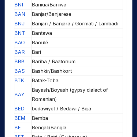
BNI
Baniua/Baniwa
BAN
Banjar/Banjarese
BNJ
Banjari / Banjara / Gormati / Lambadi
BNT
Bantawa
BAO
Baoulé
BAR
Bari
BRB
Bariba / Baatonum
BAS
Bashkir/Bashkort
BTK
Batak-Toba
Bayash/Boyash (gypsy dialect of
BAY
Romanian)
BED
bedawiyet / Bedawi / Beja
BEM
Bemba
BE
Bengali/Bangla
BET
Bete / Bété (Guiberoua)