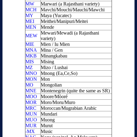
MW
Marwari (a Rajasthani variety)
MCH
Mavchi/Mouchi/Mauchi/Mawchi
MY
Maya (Yucatec)
MEI
Meithei/Manipuri/Meitei
MEN
Mende
Mewari/Mewadi (a Rajasthani
MEW
variety)
MIE
Mien / Iu Mien
MNA
Mina / Gen
MKB
Minangkabau
MIS
Mising
MZ
Mizo / Lushai
MNO
Mnong (Ea,Ce,So)
MON
Mon
MO
Mongolian
MNE
Montenegrin (quite the same as SR)
MOO
Moore/Mòoré
MOR
Moro/Moru/Muro
MRC
Moroccan/Mugrabian Arabic
MUN
Mundari
MUO
Muong
MUR
Murut
-MX
Music