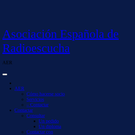
Saltar
al
contenido
Asociación Española de
Radioescucha
AER
AER
Cómo hacerse socio
Servicios
– Contactar
Contactar
Consultar
Un pedido
Un diploma
Contactar con