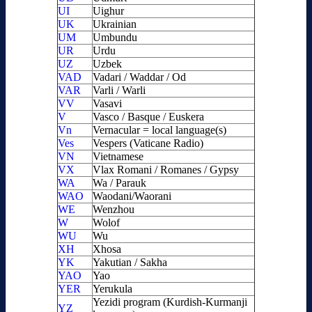
UI
Uighur
UK
Ukrainian
UM
Umbundu
UR
Urdu
UZ
Uzbek
VAD
Vadari / Waddar / Od
VAR
Varli / Warli
VV
Vasavi
V
Vasco / Basque / Euskera
Vn
Vernacular = local language(s)
Ves
Vespers (Vaticane Radio)
VN
Vietnamese
VX
Vlax Romani / Romanes / Gypsy
WA
Wa / Parauk
WAO
Waodani/Waorani
WE
Wenzhou
W
Wolof
WU
Wu
XH
Xhosa
YK
Yakutian / Sakha
YAO
Yao
YER
Yerukula
Yezidi program (Kurdish-Kurmanji
YZ