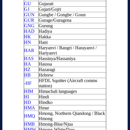
GU
Gujarati
GJ
Gujari/Gojri
GUN
Gungbe / Gongbe / Goun
GUR
Gurage/Guragena
GNG
Gurung
HAD
Hadiya
HK
Hakka
HN
Hani
Haryanvi / Bangri / Harayanvi /
HAR
Hariyanvi
HAS
Hassinya/Hassaniya
HA
Haussa
HZ
Hazaragi
HB
Hebrew
HFDL Squitter (Aircraft comms
-HF
station)
HIM
Himachali languages
HI
Hindi
HD
Hindko
HMA
Hmar
Hmong, Northern Qiandong / Black
HMQ
Hmong
HMB
Hmong-Blue/Njua
HMW
Hmong-White/Daw