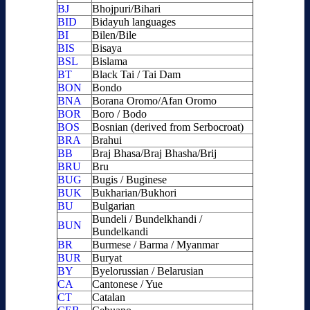
BJ
Bhojpuri/Bihari
BID
Bidayuh languages
BI
Bilen/Bile
BIS
Bisaya
BSL
Bislama
BT
Black Tai / Tai Dam
BON
Bondo
BNA
Borana Oromo/Afan Oromo
BOR
Boro / Bodo
BOS
Bosnian (derived from Serbocroat)
BRA
Brahui
BB
Braj Bhasa/Braj Bhasha/Brij
BRU
Bru
BUG
Bugis / Buginese
BUK
Bukharian/Bukhori
BU
Bulgarian
Bundeli / Bundelkhandi /
BUN
Bundelkandi
BR
Burmese / Barma / Myanmar
BUR
Buryat
BY
Byelorussian / Belarusian
CA
Cantonese / Yue
CT
Catalan