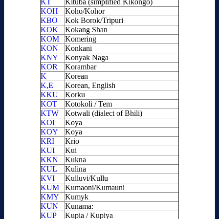
KT
Kituba (simplified Kikongo)
KOH
Koho/Kohor
KBO
Kok Borok/Tripuri
KOK
Kokang Shan
KOM
Komering
KON
Konkani
KNY
Konyak Naga
KOR
Korambar
K
Korean
K,E
Korean, English
KKU
Korku
KOT
Kotokoli / Tem
KTW
Kotwali (dialect of Bhili)
KOI
Koya
KOY
Koya
KRI
Krio
KUI
Kui
KKN
Kukna
KUL
Kulina
KVI
Kulluvi/Kullu
KUM
Kumaoni/Kumauni
KMY
Kumyk
KUN
Kunama:
KUP
Kupia / Kupiya