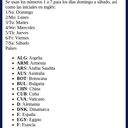
Se usan los números 1 a 7 para los días domingo a sábado, así
como las iniciales en inglés:
1/Su: Domingo
2/Mo: Lunes
3/Tu: Martes
4/We: Miercoles
5/Th: Jueves
6/Fr: Viernes
7/Sa: Sábado
Países
ALG
: Argelia
ARM
: Armenia
ARS
: Arabia Saudita
AUS
: Australia
BOT
: Botswana
BUL
: Bulgaria
CHN
: China
CUB
: Cuba
CVA
: Vaticano
D
: Alemania
DNK
: Dinamarca
E
: España
EGY
: Egipto
F
: Francia