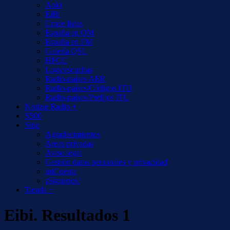
Aoki
EiBi
Cruce listas
España en OM
España en FM
Galería QSL
HFCC
Logs/escuchas
Radio-países AER
Radio-países/Códigos ITU
Radio-países/Prefijos ITU
Notizie Radio +
S500
Sitio
Agradecimientos
Áreas privadas
Aviso legal
Gestión datos personales y privacidad
miCuenta
¡Síguenos!
Tienda +
Eibi. Resultados 1