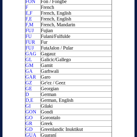
FON
Fon / Fongbe
F
French
E,F
French, English
F,E
French, English
F,M
French, Mandarin
FUJ
Fujian
FU
Fulani/Fulfulde
FUR
Fur
FUJ
FutaJalon / Pular
GAG
Gagauz
GL
Galicic/Gallego
GM
Gamit
GA
Garhwali
GAR
Garo
GZ
Ge'ez / Geez
GE
Georgian
D
German
D,E
German, English
GI
Gilaki
GON
Gondi
GO
Gorontalo
GR
Greek
GD
Greenlandic Inuktikut
GUA
Guaraní