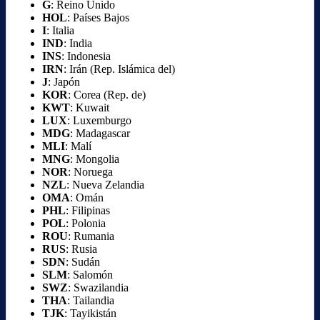
G
: Reino Unido
HOL
: Países Bajos
I
: Italia
IND
: India
INS
: Indonesia
IRN
: Irán (Rep. Islámica del)
J
: Japón
KOR
: Corea (Rep. de)
KWT
: Kuwait
LUX
: Luxemburgo
MDG
: Madagascar
MLI
: Malí
MNG
: Mongolia
NOR
: Noruega
NZL
: Nueva Zelandia
OMA
: Omán
PHL
: Filipinas
POL
: Polonia
ROU
: Rumania
RUS
: Rusia
SDN
: Sudán
SLM
: Salomón
SWZ
: Swazilandia
THA
: Tailandia
TJK
: Tayikistán