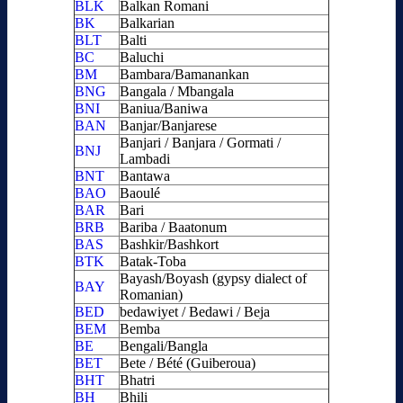
BLK
Balkan Romani
BK
Balkarian
BLT
Balti
BC
Baluchi
BM
Bambara/Bamanankan
BNG
Bangala / Mbangala
BNI
Baniua/Baniwa
BAN
Banjar/Banjarese
Banjari / Banjara / Gormati /
BNJ
Lambadi
BNT
Bantawa
BAO
Baoulé
BAR
Bari
BRB
Bariba / Baatonum
BAS
Bashkir/Bashkort
BTK
Batak-Toba
Bayash/Boyash (gypsy dialect of
BAY
Romanian)
BED
bedawiyet / Bedawi / Beja
BEM
Bemba
BE
Bengali/Bangla
BET
Bete / Bété (Guiberoua)
BHT
Bhatri
BH
Bhili