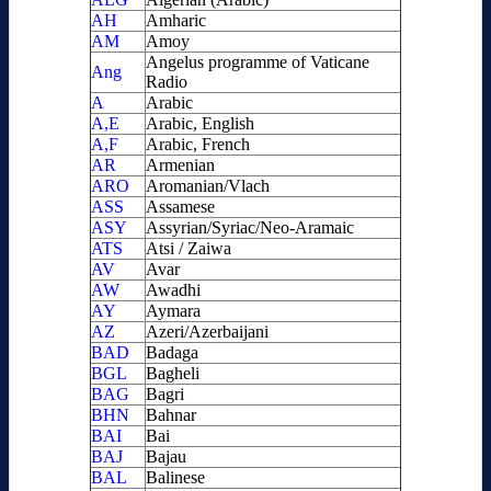
AH
Amharic
AM
Amoy
Angelus programme of Vaticane
Ang
Radio
A
Arabic
A,E
Arabic, English
A,F
Arabic, French
AR
Armenian
ARO
Aromanian/Vlach
ASS
Assamese
ASY
Assyrian/Syriac/Neo-Aramaic
ATS
Atsi / Zaiwa
AV
Avar
AW
Awadhi
AY
Aymara
AZ
Azeri/Azerbaijani
BAD
Badaga
BGL
Bagheli
BAG
Bagri
BHN
Bahnar
BAI
Bai
BAJ
Bajau
BAL
Balinese