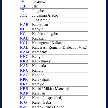
JV
Javanese
JEH
Jeh
JG
Jingpho
JOR
Jordanian Arabic
JU
Juba Arabic
KAB
Kabardian
KB
Kabyle
KC
Kachin / Jingpho
KAD
Kadazan
KGU
Kalanguya / Kallahan
KAL
Kalderash Romani (Dialect of Vlax)
KAM
Kambaata
KNG
Kangri
KKA
Kankana-ey
KAN
Kannada
KNU
Kanuri
KAO
Kaonde
KPK
Karakalpak
KRY
Karay-a
KRB
Karbi / Mikir / Manchati
KAR
Karelian
KA
Karen (unspecified)
K-G
Karen-Geba
K-K
Karen-Geko / Gekho