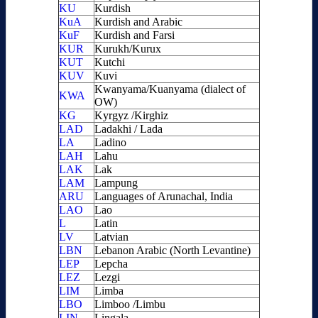
KU
Kurdish
KuA
Kurdish and Arabic
KuF
Kurdish and Farsi
KUR
Kurukh/Kurux
KUT
Kutchi
KUV
Kuvi
Kwanyama/Kuanyama (dialect of
KWA
OW)
KG
Kyrgyz /Kirghiz
LAD
Ladakhi / Lada
LA
Ladino
LAH
Lahu
LAK
Lak
LAM
Lampung
ARU
Languages of Arunachal, India
LAO
Lao
L
Latin
LV
Latvian
LBN
Lebanon Arabic (North Levantine)
LEP
Lepcha
LEZ
Lezgi
LIM
Limba
LBO
Limboo /Limbu
LIN
Lingala