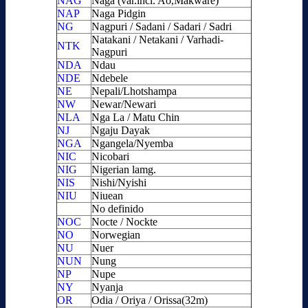
NAG
Naga (var.incl. Ao,Makware)
NAP
Naga Pidgin
NG
Nagpuri / Sadani / Sadari / Sadri
Natakani / Netakani / Varhadi-
NTK
Nagpuri
NDA
Ndau
NDE
Ndebele
NE
Nepali/Lhotshampa
NW
Newar/Newari
NLA
Nga La / Matu Chin
NJ
Ngaju Dayak
NGA
Ngangela/Nyemba
NIC
Nicobari
NIG
Nigerian lamg.
NIS
Nishi/Nyishi
NIU
Niuean
No definido
NOC
Nocte / Nockte
NO
Norwegian
NU
Nuer
NUN
Nung
NP
Nupe
NY
Nyanja
OR
Odia / Oriya / Orissa(32m)