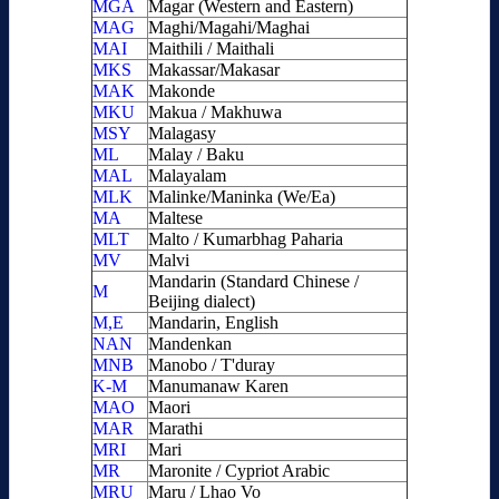
MGA
Magar (Western and Eastern)
MAG
Maghi/Magahi/Maghai
MAI
Maithili / Maithali
MKS
Makassar/Makasar
MAK
Makonde
MKU
Makua / Makhuwa
MSY
Malagasy
ML
Malay / Baku
MAL
Malayalam
MLK
Malinke/Maninka (We/Ea)
MA
Maltese
MLT
Malto / Kumarbhag Paharia
MV
Malvi
Mandarin (Standard Chinese /
M
Beijing dialect)
M,E
Mandarin, English
NAN
Mandenkan
MNB
Manobo / T'duray
K-M
Manumanaw Karen
MAO
Maori
MAR
Marathi
MRI
Mari
MR
Maronite / Cypriot Arabic
MRU
Maru / Lhao Vo