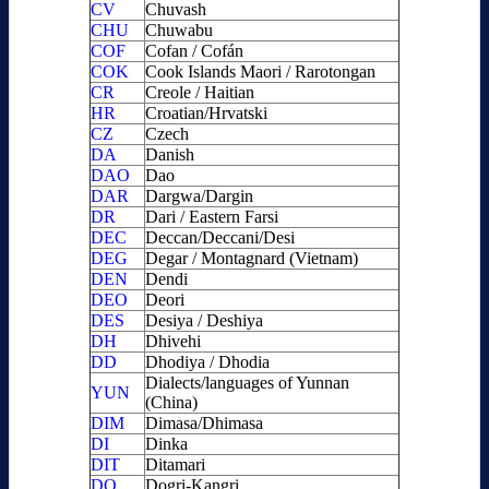
CV
Chuvash
CHU
Chuwabu
COF
Cofan / Cofán
COK
Cook Islands Maori / Rarotongan
CR
Creole / Haitian
HR
Croatian/Hrvatski
CZ
Czech
DA
Danish
DAO
Dao
DAR
Dargwa/Dargin
DR
Dari / Eastern Farsi
DEC
Deccan/Deccani/Desi
DEG
Degar / Montagnard (Vietnam)
DEN
Dendi
DEO
Deori
DES
Desiya / Deshiya
DH
Dhivehi
DD
Dhodiya / Dhodia
Dialects/languages of Yunnan
YUN
(China)
DIM
Dimasa/Dhimasa
DI
Dinka
DIT
Ditamari
DO
Dogri-Kangri