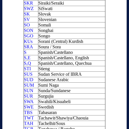
SKR
Siraiki/Seraiki
SWZ
SiSwati
SK
Slovak
SV
Slovenian
SO
Somali
SON
Songhai
SGO
Songo
KUs
Sorani (Central) Kurdish
SRA
Soura / Sora
S
Spanish/Castellano
S,E
Spanish/Castellano, English
S,Q
Spanish/Castellano, Quechua
STI
Stieng
SUS
Sudan Service of IBRA
SUD
Sudanese Arabic
SUM
Sumi Naga
SUN
Sunda/Sundanese
SUR
Surgujia
SWA
Swahili/Kisuaheli
SWE
Swedish
TBS
Tabasaran
TWT
Tachawit/Shawiya/Chaouia
TAH
Tachelhit/Sous
TGB
Tagabawa / Bagobo