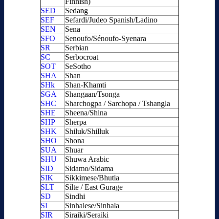
Finnish)
SED
Sedang
SEF
Sefardi/Judeo Spanish/Ladino
SEN
Sena
SFO
Senoufo/Sénoufo-Syenara
SR
Serbian
SC
Serbocroat
SOT
SeSotho
SHA
Shan
SHk
Shan-Khamti
SGA
Shangaan/Tsonga
SHC
Sharchogpa / Sarchopa / Tshangla
SHE
Sheena/Shina
SHP
Sherpa
SHK
Shiluk/Shilluk
SHO
Shona
SUA
Shuar
SHU
Shuwa Arabic
SID
Sidamo/Sidama
SIK
Sikkimese/Bhutia
SLT
Silte / East Gurage
SD
Sindhi
SI
Sinhalese/Sinhala
SIR
Siraiki/Seraiki