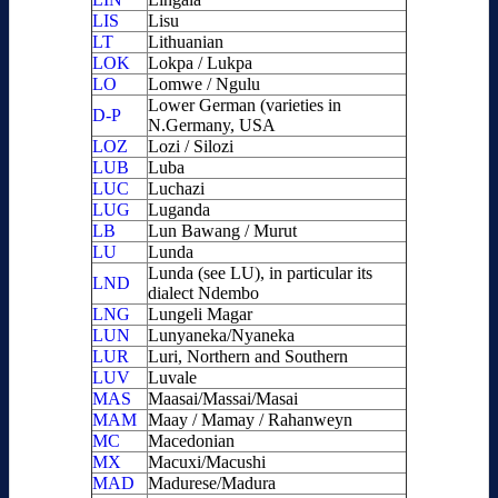
LIS
Lisu
LT
Lithuanian
LOK
Lokpa / Lukpa
LO
Lomwe / Ngulu
Lower German (varieties in
D-P
N.Germany, USA
LOZ
Lozi / Silozi
LUB
Luba
LUC
Luchazi
LUG
Luganda
LB
Lun Bawang / Murut
LU
Lunda
Lunda (see LU), in particular its
LND
dialect Ndembo
LNG
Lungeli Magar
LUN
Lunyaneka/Nyaneka
LUR
Luri, Northern and Southern
LUV
Luvale
MAS
Maasai/Massai/Masai
MAM
Maay / Mamay / Rahanweyn
MC
Macedonian
MX
Macuxi/Macushi
MAD
Madurese/Madura