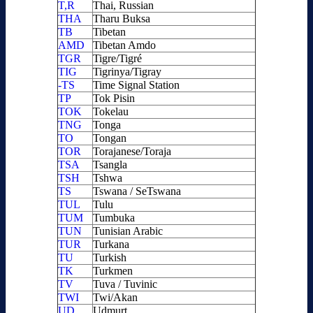
T,R
Thai, Russian
THA
Tharu Buksa
TB
Tibetan
AMD
Tibetan Amdo
TGR
Tigre/Tigré
TIG
Tigrinya/Tigray
-TS
Time Signal Station
TP
Tok Pisin
TOK
Tokelau
TNG
Tonga
TO
Tongan
TOR
Torajanese/Toraja
TSA
Tsangla
TSH
Tshwa
TS
Tswana / SeTswana
TUL
Tulu
TUM
Tumbuka
TUN
Tunisian Arabic
TUR
Turkana
TU
Turkish
TK
Turkmen
TV
Tuva / Tuvinic
TWI
Twi/Akan
UD
Udmurt