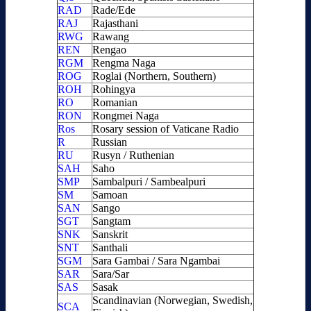
RAD
Rade/Ede
RAJ
Rajasthani
RWG
Rawang
REN
Rengao
RGM
Rengma Naga
ROG
Roglai (Northern, Southern)
ROH
Rohingya
RO
Romanian
RON
Rongmei Naga
Ros
Rosary session of Vaticane Radio
R
Russian
RU
Rusyn / Ruthenian
SAH
Saho
SMP
Sambalpuri / Sambealpuri
SM
Samoan
SAN
Sango
SGT
Sangtam
SNK
Sanskrit
SNT
Santhali
SGM
Sara Gambai / Sara Ngambai
SAR
Sara/Sar
SAS
Sasak
Scandinavian (Norwegian, Swedish,
SCA