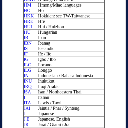
HM
Hmong/Miao languages
HO
Ho
HKK
Hokkien: see TW-Taiwanese
HRE
Hre
HUI
Hui / Huizhou
HU
Hungarian
IB
Iban
IBN
Ibanag
IS
Icelandic
IF
Ifè / Ife
IG
Igbo / Ibo
ILC
Ilocano
ILG
Ilonggo
IN
Indonesian / Bahasa Indonesia
INU
Inuktikut
IRQ
Iraqi Arabic
ISA
Isan / Northeastern Thai
I
Italian
ITA
Itawis / Tawit
JAI
Jaintia / Pnar / Synteng
J
Japanese
J,E
Japanese, English
JR
Jarai / Giarai / Jra