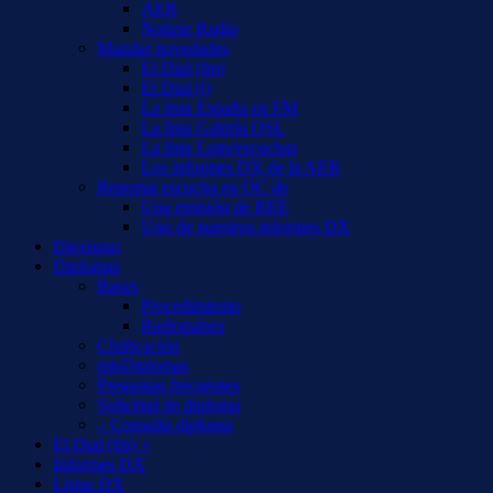
AER
Notizie Radio
Mandar novedades
El Dial (fm)
El Dial (i)
La lista España en FM
La lista Galería QSL
La lista Logs/escuchas
Los informes DX de la AER
Reportar escucha en OC de
Una emisión de REE
Uno de nuestros informes DX
Diexismo
Diplomas
Bases
Procedimiento
Radiopaíses
Clsificación
misDiplomas
Preguntas frecuentes
Solicitud de diploma
– Consulta diploma
El Dial (fm) +
Informes DX
Listas DX