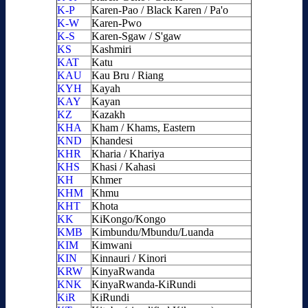
K-P
Karen-Pao / Black Karen / Pa'o
K-W
Karen-Pwo
K-S
Karen-Sgaw / S'gaw
KS
Kashmiri
KAT
Katu
KAU
Kau Bru / Riang
KYH
Kayah
KAY
Kayan
KZ
Kazakh
KHA
Kham / Khams, Eastern
KND
Khandesi
KHR
Kharia / Khariya
KHS
Khasi / Kahasi
KH
Khmer
KHM
Khmu
KHT
Khota
KK
KiKongo/Kongo
KMB
Kimbundu/Mbundu/Luanda
KIM
Kimwani
KIN
Kinnauri / Kinori
KRW
KinyaRwanda
KNK
KinyaRwanda-KiRundi
KiR
KiRundi