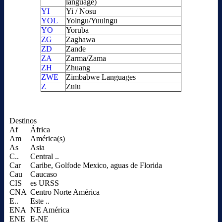
language)
YI
Yi / Nosu
YOL
Yolngu/Yuulngu
YO
Yoruba
ZG
Zaghawa
ZD
Zande
ZA
Zarma/Zama
ZH
Zhuang
ZWE
Zimbabwe Languages
Z
Zulu
Destinos
Af
África
Am
América(s)
As
Asia
C..
Central ..
Car
Caribe, Golfode Mexico, aguas de Florida
Cau
Caucaso
CIS
es URSS
CNA
Centro Norte América
E..
Este ..
ENA
NE América
ENE
E-NE