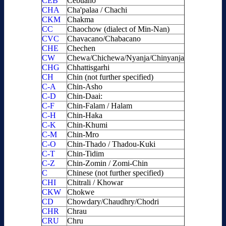
CEB
Cebuano
CHA
Cha'palaa / Chachi
CKM
Chakma
CC
Chaochow (dialect of Min-Nan)
CVC
Chavacano/Chabacano
CHE
Chechen
CW
Chewa/Chichewa/Nyanja/Chinyanja
CHG
Chhattisgarhi
CH
Chin (not further specified)
C-A
Chin-Asho
C-D
Chin-Daai:
C-F
Chin-Falam / Halam
C-H
Chin-Haka
C-K
Chin-Khumi
C-M
Chin-Mro
C-O
Chin-Thado / Thadou-Kuki
C-T
Chin-Tidim
C-Z
Chin-Zomin / Zomi-Chin
C
Chinese (not further specified)
CHI
Chitrali / Khowar
CKW
Chokwe
CD
Chowdary/Chaudhry/Chodri
CHR
Chrau
CRU
Chru