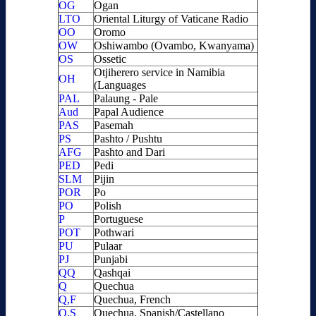
OG
Ogan
LTO
Oriental Liturgy of Vaticane Radio
OO
Oromo
OW
Oshiwambo (Ovambo, Kwanyama)
OS
Ossetic
Otjiherero service in Namibia
OH
(Languages
PAL
Palaung - Pale
Aud
Papal Audience
PAS
Pasemah
PS
Pashto / Pushtu
AFG
Pashto and Dari
PED
Pedi
SLM
Pijin
POR
Po
PO
Polish
P
Portuguese
POT
Pothwari
PU
Pulaar
PJ
Punjabi
QQ
Qashqai
Q
Quechua
Q,F
Quechua, French
Q,S
Quechua, Spanish/Castellano