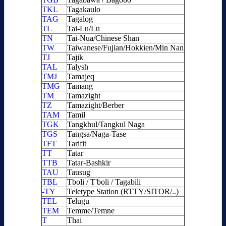
TKL
Tagakaulo
TAG
Tagalog
TL
Tai-Lu/Lu
TN
Tai-Nua/Chinese Shan
TW
Taiwanese/Fujian/Hokkien/Min Nan
TJ
Tajik
TAL
Talysh
TMJ
Tamajeq
TMG
Tamang
TM
Tamazight
TZ
Tamazight/Berber
TAM
Tamil
TGK
Tangkhul/Tangkul Naga
TGS
Tangsa/Naga-Tase
TFT
Tarifit
TT
Tatar
TTB
Tatar-Bashkir
TAU
Tausug
TBL
Tboli / T'boli / Tagabili
-TY
Teletype Station (RTTY/SITOR/..)
TEL
Telugu
TEM
Temme/Temne
T
Thai