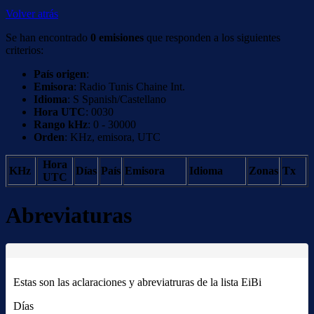
Volver atrás
Se han encontrado
0 emisiones
que responden a los siguientes
criterios:
País origen
:
Emisora
: Radio Tunis Chaine Int.
Idioma
: S Spanish/Castellano
Hora UTC
: 0030
Rango kHz
: 0 - 30000
Orden
: KHz, emisora, UTC
Hora
KHz
Días
País
Emisora
Idioma
Zonas
Tx
UTC
Abreviaturas
Estas son las aclaraciones y abreviatruras de la lista EiBi
Días