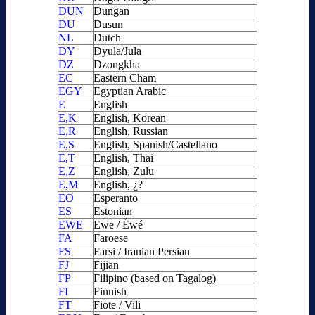
DUN
Dungan
DU
Dusun
NL
Dutch
DY
Dyula/Jula
DZ
Dzongkha
EC
Eastern Cham
EGY
Egyptian Arabic
E
English
E,K
English, Korean
E,R
English, Russian
E,S
English, Spanish/Castellano
E,T
English, Thai
E,Z
English, Zulu
E,M
English, ¿?
EO
Esperanto
ES
Estonian
EWE
Ewe / Éwé
FA
Faroese
FS
Farsi / Iranian Persian
FJ
Fijian
FP
Filipino (based on Tagalog)
FI
Finnish
FT
Fiote / Vili