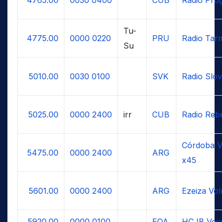
Tu-
4775.00
0000
0220
PRU
Radio Tar
Su
5010.00
0030
0100
SVK
Radio Slov
5025.00
0000
2400
irr
CUB
Radio Reb
Córdoba V
5475.00
0000
2400
ARG
x45
5601.00
0000
2400
ARG
Ezeiza Vol
5920.00
0000
0100
EQA
HCJB Voic