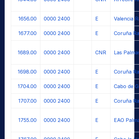
1656.00
0000
2400
E
Valencia R
1677.00
0000
2400
E
Coruña Ra
1689.00
0000
2400
CNR
Las Palma
1698.00
0000
2400
E
Coruña Ra
1704.00
0000
2400
E
Cabo de G
1707.00
0000
2400
E
Coruña Ra
1755.00
0000
2400
E
EAO Palma