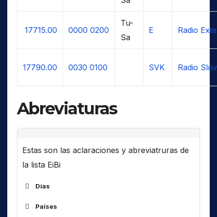
Tu-
17715.00
0000
0200
E
Radio Exte
Sa
17790.00
0030
0100
SVK
Radio Slov
Abreviaturas
Estas son las aclaraciones y abreviatruras de
la lista EiBi
Días
Países