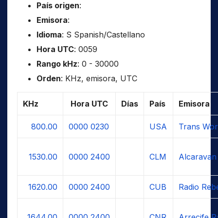
País origen
:
Emisora
:
Idioma
: S Spanish/Castellano
Hora UTC
: 0059
Rango kHz
: 0 - 30000
Orden
: KHz, emisora, UTC
KHz
Hora UTC
Días
País
Emisora
800.00
0000
0230
USA
Trans Wor
1530.00
0000
2400
CLM
Alcaravan
1620.00
0000
2400
CUB
Radio Reb
1644.00
0000
2400
CNR
Arrecife R