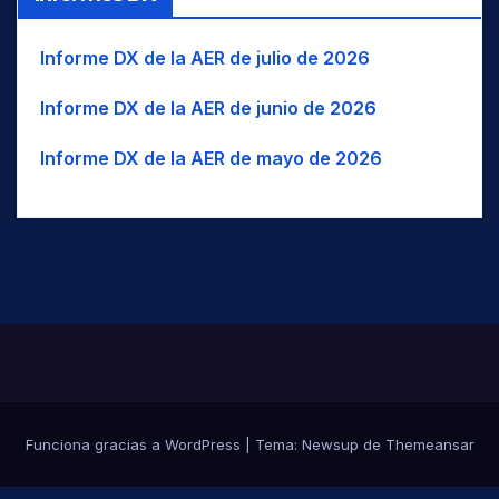
BLT
Balti
WSW
O-SO
TUR
BC
Baluchi
UAE
Informe DX de la AER de julio de 2026
USA
BM
Bambara/Bamanankan
Informe DX de la AER de junio de 2026
UZB
BNG
Bangala / Mbangala
VUT
Informe DX de la AER de mayo de 2026
BNI
Baniua/Baniwa
BAN
Banjar/Banjarese
Banjari / Banjara / Gormati /
BNJ
Lambadi
BNT
Bantawa
BAO
Baoulé
BAR
Bari
BRB
Bariba / Baatonum
BAS
Bashkir/Bashkort
Funciona gracias a WordPress
|
Tema:
Newsup
de
Themeansar
BTK
Batak-Toba