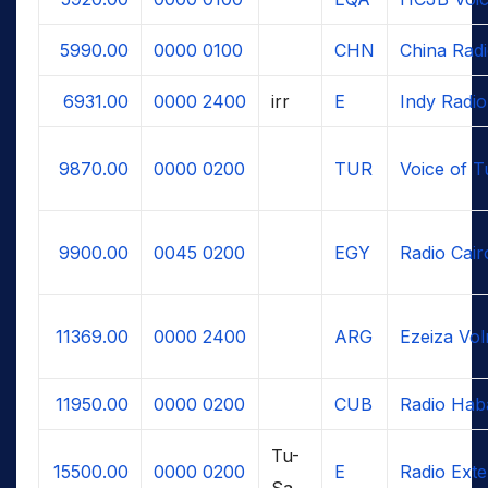
5990.00
0000
0100
CHN
China Radi
6931.00
0000
2400
irr
E
Indy Radio
9870.00
0000
0200
TUR
Voice of T
9900.00
0045
0200
EGY
Radio Cair
11369.00
0000
2400
ARG
Ezeiza Vol
11950.00
0000
0200
CUB
Radio Hab
Tu-
15500.00
0000
0200
E
Radio Exte
Sa