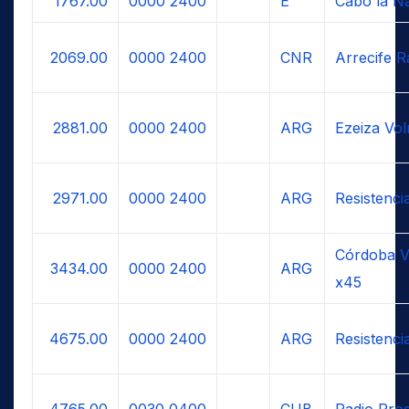
1767.00
0000
2400
E
Cabo la N
2069.00
0000
2400
CNR
Arrecife R
2881.00
0000
2400
ARG
Ezeiza Vol
2971.00
0000
2400
ARG
Resistenc
Córdoba V
3434.00
0000
2400
ARG
x45
4675.00
0000
2400
ARG
Resistenc
4765.00
0030
0400
CUB
Radio Pro