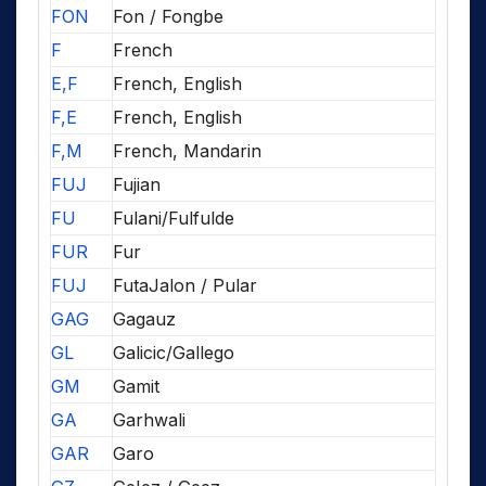
FON
Fon / Fongbe
F
French
E,F
French, English
F,E
French, English
F,M
French, Mandarin
FUJ
Fujian
FU
Fulani/Fulfulde
FUR
Fur
FUJ
FutaJalon / Pular
GAG
Gagauz
GL
Galicic/Gallego
GM
Gamit
GA
Garhwali
GAR
Garo