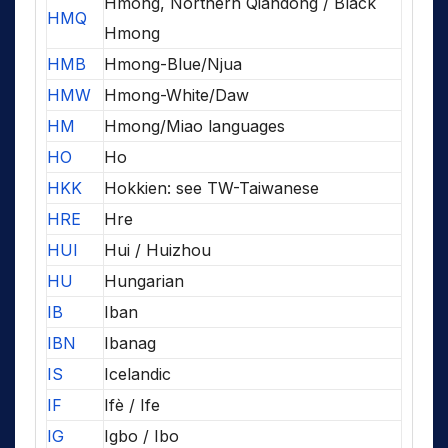
Hmong, Northern Qiandong / Black
HMQ
Hmong
HMB
Hmong-Blue/Njua
HMW
Hmong-White/Daw
HM
Hmong/Miao languages
HO
Ho
HKK
Hokkien: see TW-Taiwanese
HRE
Hre
HUI
Hui / Huizhou
HU
Hungarian
IB
Iban
IBN
Ibanag
IS
Icelandic
IF
Ifè / Ife
IG
Igbo / Ibo