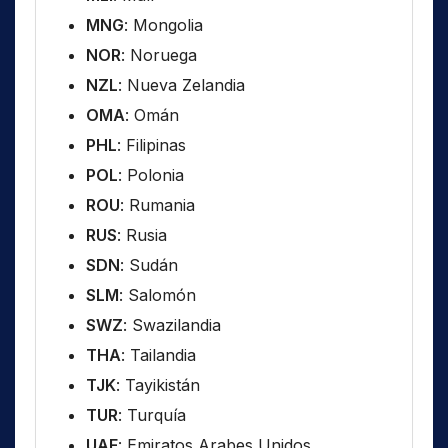
MNG
: Mongolia
NOR
: Noruega
NZL
: Nueva Zelandia
OMA
: Omán
PHL
: Filipinas
POL
: Polonia
ROU
: Rumania
RUS
: Rusia
SDN
: Sudán
SLM
: Salomón
SWZ
: Swazilandia
THA
: Tailandia
TJK
: Tayikistán
TUR
: Turquía
UAE
: Emiratos Arabes Unidos