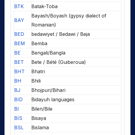
BTK
Batak-Toba
Bayash/Boyash (gypsy dialect of
BAY
Romanian)
BED
bedawiyet / Bedawi / Beja
BEM
Bemba
BE
Bengali/Bangla
BET
Bete / Bété (Guiberoua)
BHT
Bhatri
BH
Bhili
BJ
Bhojpuri/Bihari
BID
Bidayuh languages
BI
Bilen/Bile
BIS
Bisaya
BSL
Bislama