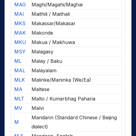
MAG
Maghi/Magahi/Maghai
MAI
Maithili / Maithali
MKS
Makassar/Makasar
MAK
Makonde
MKU
Makua / Makhuwa
MSY
Malagasy
ML
Malay / Baku
MAL
Malayalam
MLK
Malinke/Maninka (We/Ea)
MA
Maltese
MLT
Malto / Kumarbhag Paharia
MV
Malvi
Mandarin (Standard Chinese / Beijing
M
dialect)