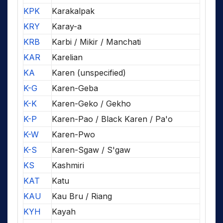
KPK
Karakalpak
KRY
Karay-a
KRB
Karbi / Mikir / Manchati
KAR
Karelian
KA
Karen (unspecified)
K-G
Karen-Geba
K-K
Karen-Geko / Gekho
K-P
Karen-Pao / Black Karen / Pa'o
K-W
Karen-Pwo
K-S
Karen-Sgaw / S'gaw
KS
Kashmiri
KAT
Katu
KAU
Kau Bru / Riang
KYH
Kayah