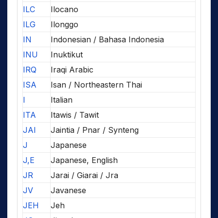
ILC
Ilocano
ILG
Ilonggo
IN
Indonesian / Bahasa Indonesia
INU
Inuktikut
IRQ
Iraqi Arabic
ISA
Isan / Northeastern Thai
I
Italian
ITA
Itawis / Tawit
JAI
Jaintia / Pnar / Synteng
J
Japanese
J,E
Japanese, English
JR
Jarai / Giarai / Jra
JV
Javanese
JEH
Jeh