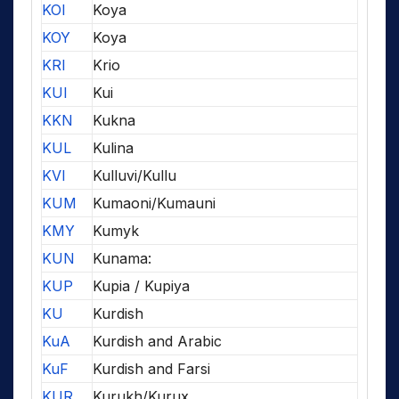
KOI
Koya
KOY
Koya
KRI
Krio
KUI
Kui
KKN
Kukna
KUL
Kulina
KVI
Kulluvi/Kullu
KUM
Kumaoni/Kumauni
KMY
Kumyk
KUN
Kunama:
KUP
Kupia / Kupiya
KU
Kurdish
KuA
Kurdish and Arabic
KuF
Kurdish and Farsi
KUR
Kurukh/Kurux