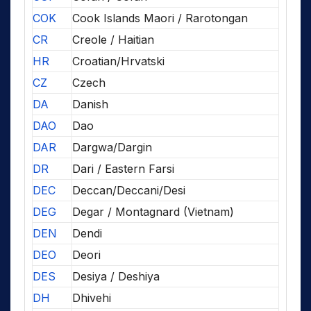
COK
Cook Islands Maori / Rarotongan
CR
Creole / Haitian
HR
Croatian/Hrvatski
CZ
Czech
DA
Danish
DAO
Dao
DAR
Dargwa/Dargin
DR
Dari / Eastern Farsi
DEC
Deccan/Deccani/Desi
DEG
Degar / Montagnard (Vietnam)
DEN
Dendi
DEO
Deori
DES
Desiya / Deshiya
DH
Dhivehi