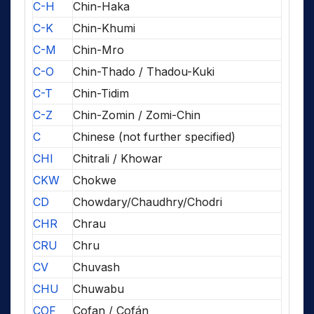
C-H
Chin-Haka
C-K
Chin-Khumi
C-M
Chin-Mro
C-O
Chin-Thado / Thadou-Kuki
C-T
Chin-Tidim
C-Z
Chin-Zomin / Zomi-Chin
C
Chinese (not further specified)
CHI
Chitrali / Khowar
CKW
Chokwe
CD
Chowdary/Chaudhry/Chodri
CHR
Chrau
CRU
Chru
CV
Chuvash
CHU
Chuwabu
COF
Cofan / Cofán