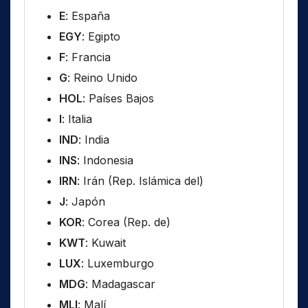
E
: España
EGY
: Egipto
F
: Francia
G
: Reino Unido
HOL
: Países Bajos
I
: Italia
IND
: India
INS
: Indonesia
IRN
: Irán (Rep. Islámica del)
J
: Japón
KOR
: Corea (Rep. de)
KWT
: Kuwait
LUX
: Luxemburgo
MDG
: Madagascar
MLI
: Malí