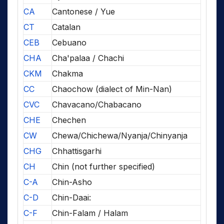
CA
Cantonese / Yue
CT
Catalan
CEB
Cebuano
CHA
Cha'palaa / Chachi
CKM
Chakma
CC
Chaochow (dialect of Min-Nan)
CVC
Chavacano/Chabacano
CHE
Chechen
CW
Chewa/Chichewa/Nyanja/Chinyanja
CHG
Chhattisgarhi
CH
Chin (not further specified)
C-A
Chin-Asho
C-D
Chin-Daai:
C-F
Chin-Falam / Halam