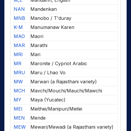
M,E
Mandarin, English
NAN
Mandenkan
MNB
Manobo / T'duray
K-M
Manumanaw Karen
MAO
Maori
MAR
Marathi
MRI
Mari
MR
Maronite / Cypriot Arabic
MRU
Maru / Lhao Vo
MW
Marwari (a Rajasthani variety)
MCH
Mavchi/Mouchi/Mauchi/Mawchi
MY
Maya (Yucatec)
MEI
Meithei/Manipuri/Meitei
MEN
Mende
MEW
Mewari/Mewadi (a Rajasthani variety)