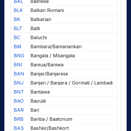
BAL
Balinese
BLK
Balkan Romani
BK
Balkarian
BLT
Balti
BC
Baluchi
BM
Bambara/Bamanankan
BNG
Bangala / Mbangala
BNI
Baniua/Baniwa
BAN
Banjar/Banjarese
BNJ
Banjari / Banjara / Gormati / Lambadi
BNT
Bantawa
BAO
Baoulé
BAR
Bari
BRB
Bariba / Baatonum
BAS
Bashkir/Bashkort