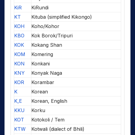
KiR
KiRundi
KT
Kituba (simplified Kikongo)
KOH
Koho/Kohor
KBO
Kok Borok/Tripuri
KOK
Kokang Shan
KOM
Komering
KON
Konkani
KNY
Konyak Naga
KOR
Korambar
K
Korean
K,E
Korean, English
KKU
Korku
KOT
Kotokoli / Tem
KTW
Kotwali (dialect of Bhili)