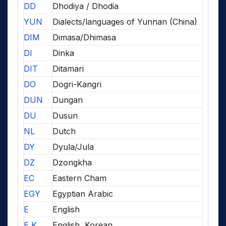
DD
Dhodiya / Dhodia
YUN
Dialects/languages of Yunnan (China)
DIM
Dimasa/Dhimasa
DI
Dinka
DIT
Ditamari
DO
Dogri-Kangri
DUN
Dungan
DU
Dusun
NL
Dutch
DY
Dyula/Jula
DZ
Dzongkha
EC
Eastern Cham
EGY
Egyptian Arabic
E
English
E,K
English, Korean