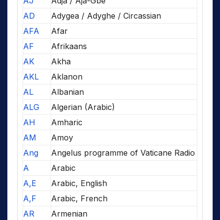
AJ
Adja / Aja-Gbe
AD
Adygea / Adyghe / Circassian
AFA
Afar
AF
Afrikaans
AK
Akha
AKL
Aklanon
AL
Albanian
ALG
Algerian (Arabic)
AH
Amharic
AM
Amoy
Ang
Angelus programme of Vaticane Radio
A
Arabic
A,E
Arabic, English
A,F
Arabic, French
AR
Armenian