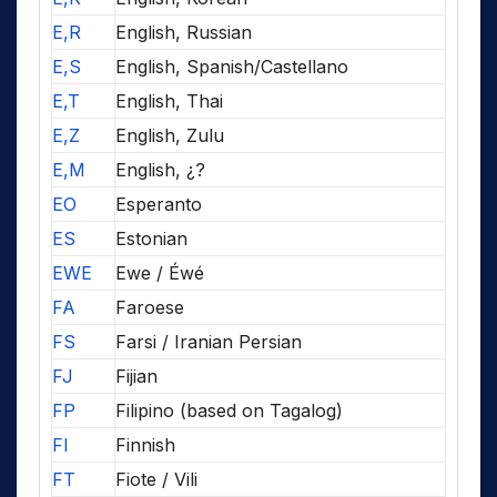
E,R
English, Russian
E,S
English, Spanish/Castellano
E,T
English, Thai
E,Z
English, Zulu
E,M
English, ¿?
EO
Esperanto
ES
Estonian
EWE
Ewe / Éwé
FA
Faroese
FS
Farsi / Iranian Persian
FJ
Fijian
FP
Filipino (based on Tagalog)
FI
Finnish
FT
Fiote / Vili