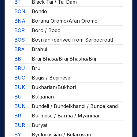
BT
Black Tai / Tai Dam
BON
Bondo
BNA
Borana Oromo/Afan Oromo
BOR
Boro / Bodo
BOS
Bosnian (derived from Serbocroat)
BRA
Brahui
BB
Braj Bhasa/Braj Bhasha/Brij
BRU
Bru
BUG
Bugis / Buginese
BUK
Bukharian/Bukhori
BU
Bulgarian
BUN
Bundeli / Bundelkhandi / Bundelkandi
BR
Burmese / Barma / Myanmar
BUR
Buryat
BY
Byelorussian / Belarusian