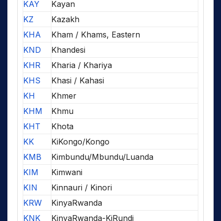
KAY
Kayan
KZ
Kazakh
KHA
Kham / Khams, Eastern
KND
Khandesi
KHR
Kharia / Khariya
KHS
Khasi / Kahasi
KH
Khmer
KHM
Khmu
KHT
Khota
KK
KiKongo/Kongo
KMB
Kimbundu/Mbundu/Luanda
KIM
Kimwani
KIN
Kinnauri / Kinori
KRW
KinyaRwanda
KNK
KinyaRwanda-KiRundi