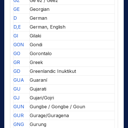
GZ
Ge'ez / Geez
GE
Georgian
D
German
D,E
German, English
GI
Gilaki
GON
Gondi
GO
Gorontalo
GR
Greek
GD
Greenlandic Inuktikut
GUA
Guaraní
GU
Gujarati
GJ
Gujari/Gojri
GUN
Gungbe / Gongbe / Goun
GUR
Gurage/Guragena
GNG
Gurung