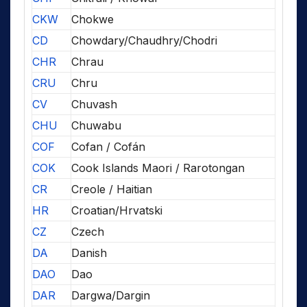
CKW
Chokwe
CD
Chowdary/Chaudhry/Chodri
CHR
Chrau
CRU
Chru
CV
Chuvash
CHU
Chuwabu
COF
Cofan / Cofán
COK
Cook Islands Maori / Rarotongan
CR
Creole / Haitian
HR
Croatian/Hrvatski
CZ
Czech
DA
Danish
DAO
Dao
DAR
Dargwa/Dargin