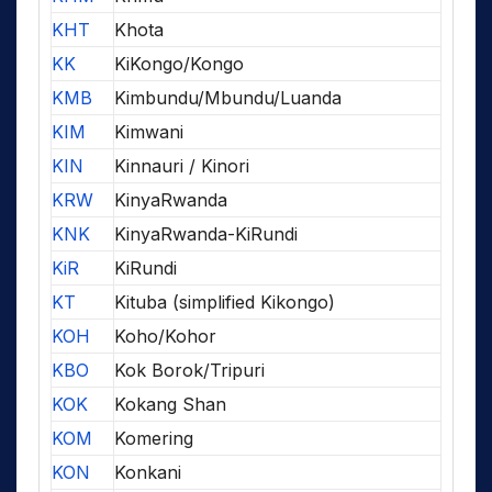
KHT
Khota
KK
KiKongo/Kongo
KMB
Kimbundu/Mbundu/Luanda
KIM
Kimwani
KIN
Kinnauri / Kinori
KRW
KinyaRwanda
KNK
KinyaRwanda-KiRundi
KiR
KiRundi
KT
Kituba (simplified Kikongo)
KOH
Koho/Kohor
KBO
Kok Borok/Tripuri
KOK
Kokang Shan
KOM
Komering
KON
Konkani