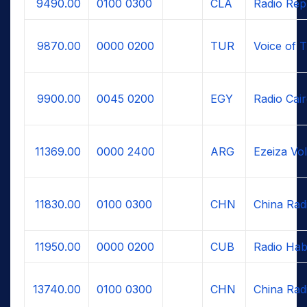
9490.00
0100
0300
CLA
Radio Rep
9870.00
0000
0200
TUR
Voice of 
9900.00
0045
0200
EGY
Radio Cai
11369.00
0000
2400
ARG
Ezeiza Vo
11830.00
0100
0300
CHN
China Radi
11950.00
0000
0200
CUB
Radio Ha
13740.00
0100
0300
CHN
China Radi