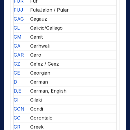
FUR
Fur
FUJ
FutaJalon / Pular
GAG
Gagauz
GL
Galicic/Gallego
GM
Gamit
GA
Garhwali
GAR
Garo
GZ
Ge'ez / Geez
GE
Georgian
D
German
D,E
German, English
GI
Gilaki
GON
Gondi
GO
Gorontalo
GR
Greek