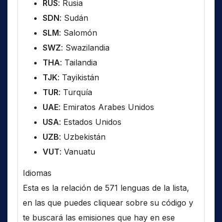
RUS
: Rusia
SDN
: Sudán
SLM
: Salomón
SWZ
: Swazilandia
THA
: Tailandia
TJK
: Tayikistán
TUR
: Turquía
UAE
: Emiratos Arabes Unidos
USA
: Estados Unidos
UZB
: Uzbekistán
VUT
: Vanuatu
Idiomas
Esta es la relación de 571 lenguas de la lista,
en las que puedes cliquear sobre su código y
te buscará las emisiones que hay en ese