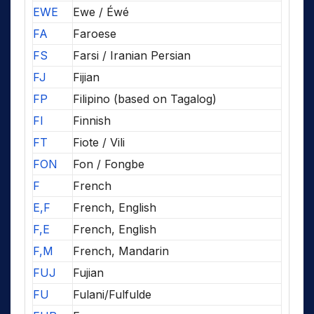
EWE
Ewe / Éwé
FA
Faroese
FS
Farsi / Iranian Persian
FJ
Fijian
FP
Filipino (based on Tagalog)
FI
Finnish
FT
Fiote / Vili
FON
Fon / Fongbe
F
French
E,F
French, English
F,E
French, English
F,M
French, Mandarin
FUJ
Fujian
FU
Fulani/Fulfulde