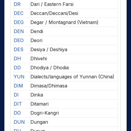
DR
Dari / Eastern Farsi
DEC
Deccan/Deccani/Desi
DEG
Degar / Montagnard (Vietnam)
DEN
Dendi
DEO
Deori
DES
Desiya / Deshiya
DH
Dhivehi
DD
Dhodiya / Dhodia
YUN
Dialects/languages of Yunnan (China)
DIM
Dimasa/Dhimasa
DI
Dinka
DIT
Ditamari
DO
Dogri-Kangri
DUN
Dungan