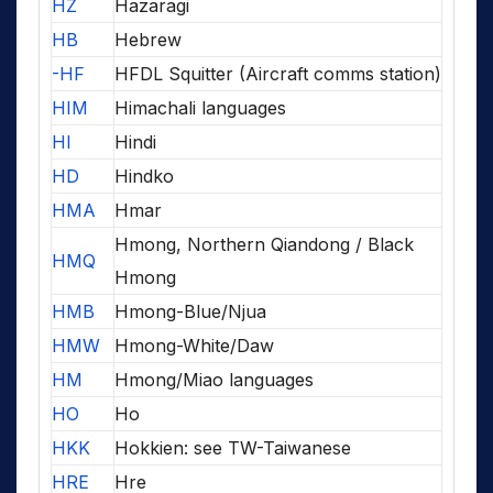
HZ
Hazaragi
HB
Hebrew
-HF
HFDL Squitter (Aircraft comms station)
HIM
Himachali languages
HI
Hindi
HD
Hindko
HMA
Hmar
Hmong, Northern Qiandong / Black
HMQ
Hmong
HMB
Hmong-Blue/Njua
HMW
Hmong-White/Daw
HM
Hmong/Miao languages
HO
Ho
HKK
Hokkien: see TW-Taiwanese
HRE
Hre