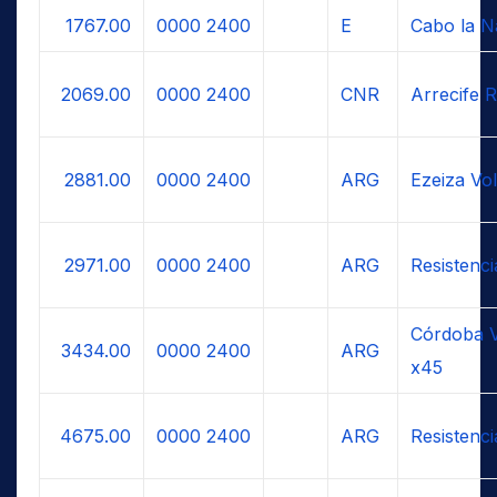
1767.00
0000
2400
E
Cabo la N
2069.00
0000
2400
CNR
Arrecife R
2881.00
0000
2400
ARG
Ezeiza Vo
2971.00
0000
2400
ARG
Resistenc
Córdoba V
3434.00
0000
2400
ARG
x45
4675.00
0000
2400
ARG
Resistenc