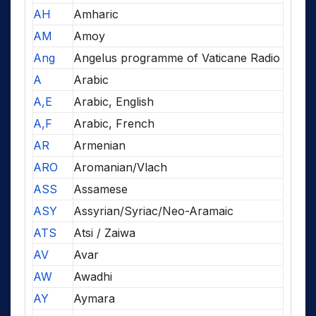
AH
Amharic
AM
Amoy
Ang
Angelus programme of Vaticane Radio
A
Arabic
A,E
Arabic, English
A,F
Arabic, French
AR
Armenian
ARO
Aromanian/Vlach
ASS
Assamese
ASY
Assyrian/Syriac/Neo-Aramaic
ATS
Atsi / Zaiwa
AV
Avar
AW
Awadhi
AY
Aymara