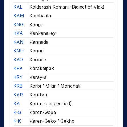
KAL
Kalderash Romani (Dialect of Vlax)
KAM
Kambaata
KNG
Kangri
KKA
Kankana-ey
KAN
Kannada
KNU
Kanuri
KAO
Kaonde
KPK
Karakalpak
KRY
Karay-a
KRB
Karbi / Mikir / Manchati
KAR
Karelian
KA
Karen (unspecified)
K-G
Karen-Geba
K-K
Karen-Geko / Gekho