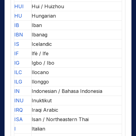
HUI
Hui / Huizhou
HU
Hungarian
IB
Iban
IBN
Ibanag
IS
Icelandic
IF
Ifè / Ife
IG
Igbo / Ibo
ILC
Ilocano
ILG
Ilonggo
IN
Indonesian / Bahasa Indonesia
INU
Inuktikut
IRQ
Iraqi Arabic
ISA
Isan / Northeastern Thai
I
Italian