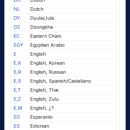
DU
Dusun
NL
Dutch
DY
Dyula/Jula
DZ
Dzongkha
EC
Eastern Cham
EGY
Egyptian Arabic
E
English
E,K
English, Korean
E,R
English, Russian
E,S
English, Spanish/Castellano
E,T
English, Thai
E,Z
English, Zulu
E,M
English, ¿?
EO
Esperanto
ES
Estonian