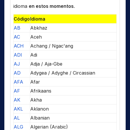
idioma
en estos momentos
.
Código
Idioma
AB
Abkhaz
AC
Aceh
ACH
Achang / Ngac'ang
ADI
Adi
AJ
Adja / Aja-Gbe
AD
Adygea / Adyghe / Circassian
AFA
Afar
AF
Afrikaans
AK
Akha
AKL
Aklanon
AL
Albanian
ALG
Algerian (Arabic)