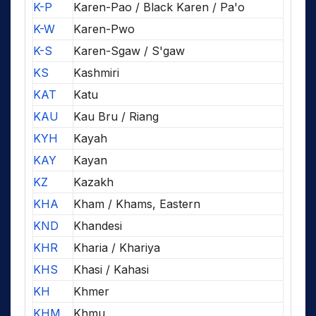
K-P
Karen-Pao / Black Karen / Pa'o
K-W
Karen-Pwo
K-S
Karen-Sgaw / S'gaw
KS
Kashmiri
KAT
Katu
KAU
Kau Bru / Riang
KYH
Kayah
KAY
Kayan
KZ
Kazakh
KHA
Kham / Khams, Eastern
KND
Khandesi
KHR
Kharia / Khariya
KHS
Khasi / Kahasi
KH
Khmer
KHM
Khmu