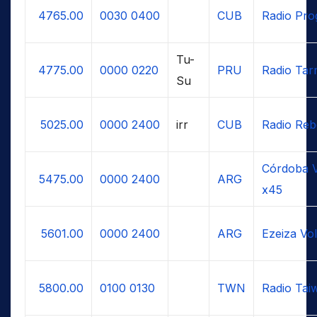
4765.00
0030
0400
CUB
Radio Pro
Tu-
4775.00
0000
0220
PRU
Radio Ta
Su
5025.00
0000
2400
irr
CUB
Radio Reb
Córdoba V
5475.00
0000
2400
ARG
x45
5601.00
0000
2400
ARG
Ezeiza Vo
5800.00
0100
0130
TWN
Radio Taiw