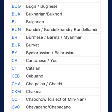
BUG
Bugis / Buginese
BUK
Bukharian/Bukhori
BU
Bulgarian
BUN
Bundeli / Bundelkhandi / Bundelkandi
BR
Burmese / Barma / Myanmar
BUR
Buryat
BY
Byelorussian / Belarusian
CA
Cantonese / Yue
CT
Catalan
CEB
Cebuano
CHA
Cha'palaa / Chachi
CKM
Chakma
CC
Chaochow (dialect of Min-Nan)
CVC
Chavacano/Chabacano