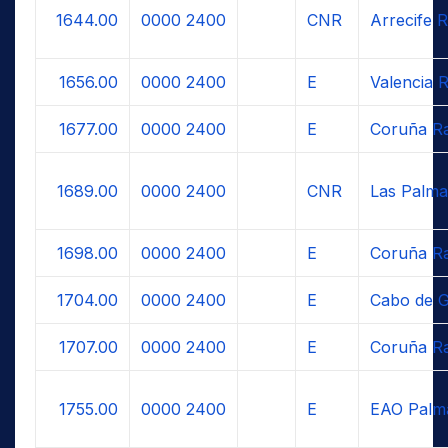
1644.00
0000
2400
CNR
Arrecife R
1656.00
0000
2400
E
Valencia 
1677.00
0000
2400
E
Coruña Ra
1689.00
0000
2400
CNR
Las Palma
1698.00
0000
2400
E
Coruña Ra
1704.00
0000
2400
E
Cabo de G
1707.00
0000
2400
E
Coruña Ra
1755.00
0000
2400
E
EAO Palm