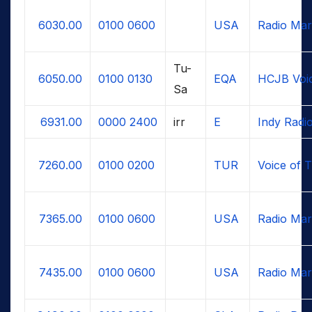
6030.00
0100
0600
USA
Radio Mar
Tu-
6050.00
0100
0130
EQA
HCJB Voi
Sa
6931.00
0000
2400
irr
E
Indy Radi
7260.00
0100
0200
TUR
Voice of 
7365.00
0100
0600
USA
Radio Mar
7435.00
0100
0600
USA
Radio Mar