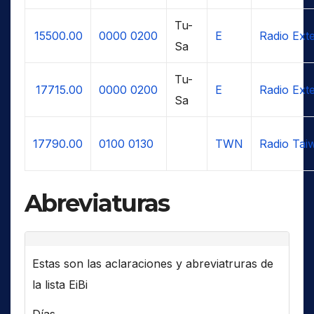
Tu-
15500.00
0000
0200
E
Radio Ext
Sa
Tu-
17715.00
0000
0200
E
Radio Ext
Sa
17790.00
0100
0130
TWN
Radio Taiw
Abreviaturas
Estas son las aclaraciones y abreviatruras de
la lista EiBi