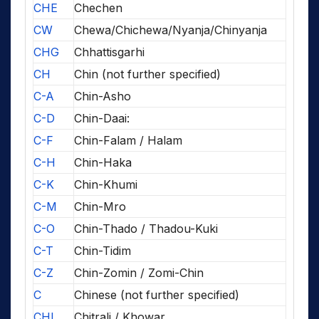
CHE
Chechen
CW
Chewa/Chichewa/Nyanja/Chinyanja
CHG
Chhattisgarhi
CH
Chin (not further specified)
C-A
Chin-Asho
C-D
Chin-Daai:
C-F
Chin-Falam / Halam
C-H
Chin-Haka
C-K
Chin-Khumi
C-M
Chin-Mro
C-O
Chin-Thado / Thadou-Kuki
C-T
Chin-Tidim
C-Z
Chin-Zomin / Zomi-Chin
C
Chinese (not further specified)
CHI
Chitrali / Khowar