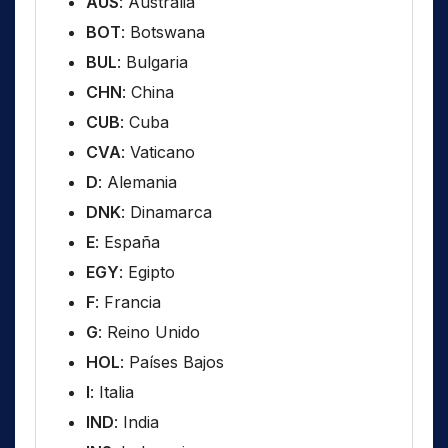
AUS
: Australia
BOT
: Botswana
BUL
: Bulgaria
CHN
: China
CUB
: Cuba
CVA
: Vaticano
D
: Alemania
DNK
: Dinamarca
E
: España
EGY
: Egipto
F
: Francia
G
: Reino Unido
HOL
: Países Bajos
I
: Italia
IND
: India