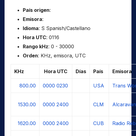
País origen
:
Emisora
:
Idioma
: S Spanish/Castellano
Hora UTC
: 0116
Rango kHz
: 0 - 30000
Orden
: KHz, emisora, UTC
KHz
Hora UTC
Días
País
Emisora
800.00
0000
0230
USA
Trans Wor
1530.00
0000
2400
CLM
Alcaravan
1620.00
0000
2400
CUB
Radio Reb