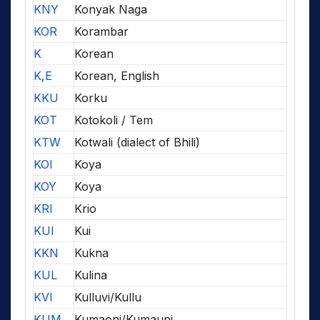
KNY
Konyak Naga
KOR
Korambar
K
Korean
K,E
Korean, English
KKU
Korku
KOT
Kotokoli / Tem
KTW
Kotwali (dialect of Bhili)
KOI
Koya
KOY
Koya
KRI
Krio
KUI
Kui
KKN
Kukna
KUL
Kulina
KVI
Kulluvi/Kullu
KUM
Kumaoni/Kumauni