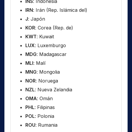
INS
: Indonesia
IRN
: Irán (Rep. Islámica del)
J
: Japón
KOR
: Corea (Rep. de)
KWT
: Kuwait
LUX
: Luxemburgo
MDG
: Madagascar
MLI
: Malí
MNG
: Mongolia
NOR
: Noruega
NZL
: Nueva Zelandia
OMA
: Omán
PHL
: Filipinas
POL
: Polonia
ROU
: Rumania