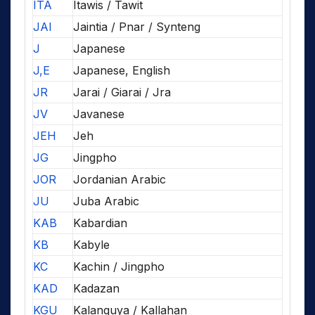
ITA
Itawis / Tawit
JAI
Jaintia / Pnar / Synteng
J
Japanese
J,E
Japanese, English
JR
Jarai / Giarai / Jra
JV
Javanese
JEH
Jeh
JG
Jingpho
JOR
Jordanian Arabic
JU
Juba Arabic
KAB
Kabardian
KB
Kabyle
KC
Kachin / Jingpho
KAD
Kadazan
KGU
Kalanguya / Kallahan