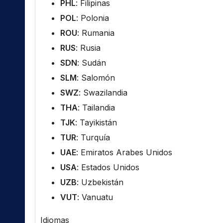
PHL
: Filipinas
POL
: Polonia
ROU
: Rumania
RUS
: Rusia
SDN
: Sudán
SLM
: Salomón
SWZ
: Swazilandia
THA
: Tailandia
TJK
: Tayikistán
TUR
: Turquía
UAE
: Emiratos Arabes Unidos
USA
: Estados Unidos
UZB
: Uzbekistán
VUT
: Vanuatu
Idiomas