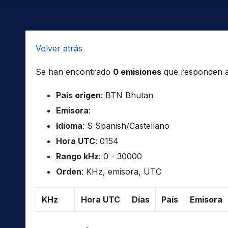
Volver atrás
Se han encontrado
0 emisiones
que responden a l
País origen
: BTN Bhutan
Emisora
:
Idioma
: S Spanish/Castellano
Hora UTC
: 0154
Rango kHz
: 0 - 30000
Orden
: KHz, emisora, UTC
KHz
Hora UTC
Días
País
Emisora