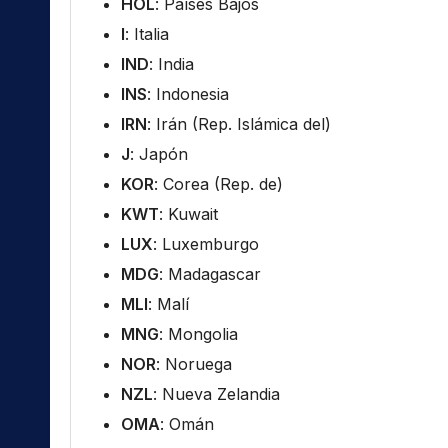
HOL
: Países Bajos
I
: Italia
IND
: India
INS
: Indonesia
IRN
: Irán (Rep. Islámica del)
J
: Japón
KOR
: Corea (Rep. de)
KWT
: Kuwait
LUX
: Luxemburgo
MDG
: Madagascar
MLI
: Malí
MNG
: Mongolia
NOR
: Noruega
NZL
: Nueva Zelandia
OMA
: Omán