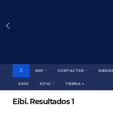
Saltar
al
contenido
AER
CONTACTAR
DIEXI
S500
SITIO
TIENDA +
Eibi. Resultados 1