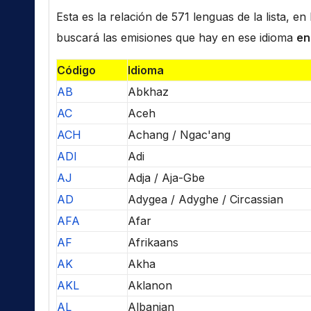
Esta es la relación de 571 lenguas de la lista, e
buscará las emisiones que hay en ese idioma
en
Código
Idioma
AB
Abkhaz
AC
Aceh
ACH
Achang / Ngac'ang
ADI
Adi
AJ
Adja / Aja-Gbe
AD
Adygea / Adyghe / Circassian
AFA
Afar
AF
Afrikaans
AK
Akha
AKL
Aklanon
AL
Albanian