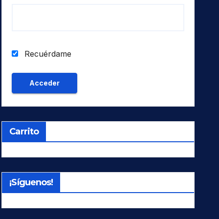
Recuérdame
Carrito
¡Síguenos!