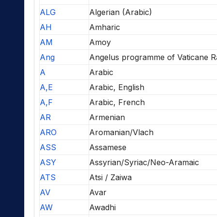
ALG
Algerian (Arabic)
AH
Amharic
AM
Amoy
Ang
Angelus programme of Vaticane R
A
Arabic
A,E
Arabic, English
A,F
Arabic, French
AR
Armenian
ARO
Aromanian/Vlach
ASS
Assamese
ASY
Assyrian/Syriac/Neo-Aramaic
ATS
Atsi / Zaiwa
AV
Avar
AW
Awadhi