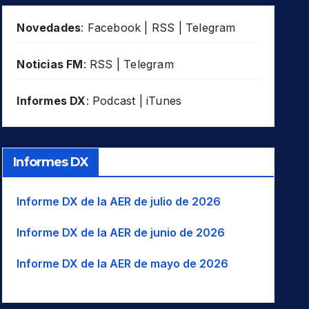
Novedades
:
Facebook
|
RSS
|
Telegram
Noticias FM
:
RSS
|
Telegram
Informes DX
:
Podcast
|
iTunes
Informes DX
Informe DX de la AER de julio de 2026
Informe DX de la AER de junio de 2026
Informe DX de la AER de mayo de 2026