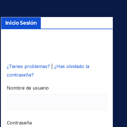
Inicio Sesión
¿Tienes problemas?
|
¿Has olvidado la
contraseña?
Nombre de usuario
Contraseña