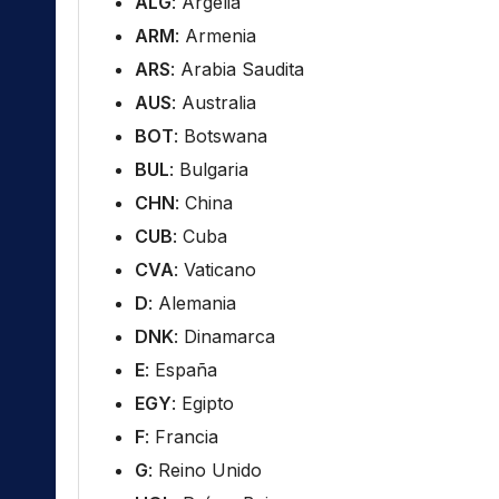
ALG
: Argelia
ARM
: Armenia
ARS
: Arabia Saudita
AUS
: Australia
BOT
: Botswana
BUL
: Bulgaria
CHN
: China
CUB
: Cuba
CVA
: Vaticano
D
: Alemania
DNK
: Dinamarca
E
: España
EGY
: Egipto
F
: Francia
G
: Reino Unido