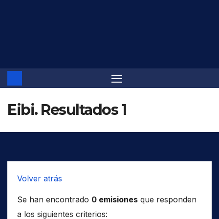
Saltar
al
contenido
Eibi. Resultados 1
Volver atrás
Se han encontrado
0 emisiones
que responden
a los siguientes criterios: