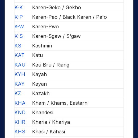
K-K
Karen-Geko / Gekho
K-P
Karen-Pao / Black Karen / Pa'o
K-W
Karen-Pwo
K-S
Karen-Sgaw / S'gaw
KS
Kashmiri
KAT
Katu
KAU
Kau Bru / Riang
KYH
Kayah
KAY
Kayan
KZ
Kazakh
KHA
Kham / Khams, Eastern
KND
Khandesi
KHR
Kharia / Khariya
KHS
Khasi / Kahasi