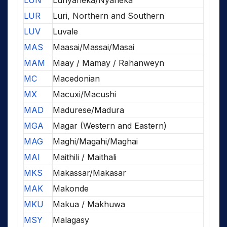
LUN
Lunyaneka/Nyaneka
LUR
Luri, Northern and Southern
LUV
Luvale
MAS
Maasai/Massai/Masai
MAM
Maay / Mamay / Rahanweyn
MC
Macedonian
MX
Macuxi/Macushi
MAD
Madurese/Madura
MGA
Magar (Western and Eastern)
MAG
Maghi/Magahi/Maghai
MAI
Maithili / Maithali
MKS
Makassar/Makasar
MAK
Makonde
MKU
Makua / Makhuwa
MSY
Malagasy