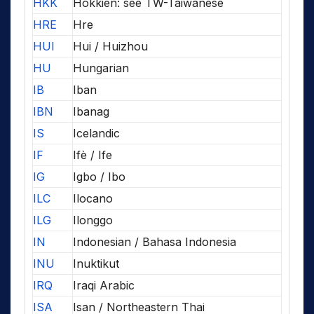
HKK
Hokkien: see TW-Taiwanese
HRE
Hre
HUI
Hui / Huizhou
HU
Hungarian
IB
Iban
IBN
Ibanag
IS
Icelandic
IF
Ifè / Ife
IG
Igbo / Ibo
ILC
Ilocano
ILG
Ilonggo
IN
Indonesian / Bahasa Indonesia
INU
Inuktikut
IRQ
Iraqi Arabic
ISA
Isan / Northeastern Thai