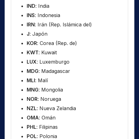
IND
: India
INS
: Indonesia
IRN
: Irán (Rep. Islámica del)
J
: Japón
KOR
: Corea (Rep. de)
KWT
: Kuwait
LUX
: Luxemburgo
MDG
: Madagascar
MLI
: Malí
MNG
: Mongolia
NOR
: Noruega
NZL
: Nueva Zelandia
OMA
: Omán
PHL
: Filipinas
POL
: Polonia