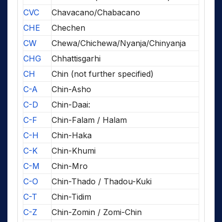
CVC
Chavacano/Chabacano
CHE
Chechen
CW
Chewa/Chichewa/Nyanja/Chinyanja
CHG
Chhattisgarhi
CH
Chin (not further specified)
C-A
Chin-Asho
C-D
Chin-Daai:
C-F
Chin-Falam / Halam
C-H
Chin-Haka
C-K
Chin-Khumi
C-M
Chin-Mro
C-O
Chin-Thado / Thadou-Kuki
C-T
Chin-Tidim
C-Z
Chin-Zomin / Zomi-Chin