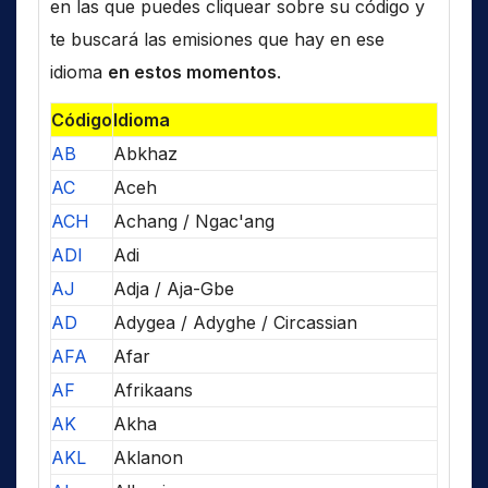
en las que puedes cliquear sobre su código y
te buscará las emisiones que hay en ese
idioma
en estos momentos
.
Código
Idioma
AB
Abkhaz
AC
Aceh
ACH
Achang / Ngac'ang
ADI
Adi
AJ
Adja / Aja-Gbe
AD
Adygea / Adyghe / Circassian
AFA
Afar
AF
Afrikaans
AK
Akha
AKL
Aklanon