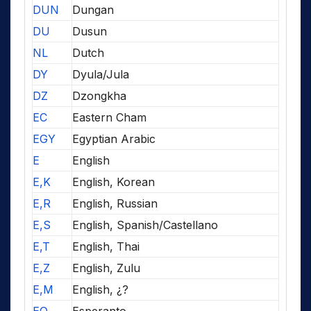
DUN
Dungan
DU
Dusun
NL
Dutch
DY
Dyula/Jula
DZ
Dzongkha
EC
Eastern Cham
EGY
Egyptian Arabic
E
English
E,K
English, Korean
E,R
English, Russian
E,S
English, Spanish/Castellano
E,T
English, Thai
E,Z
English, Zulu
E,M
English, ¿?