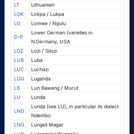
LT
Lithuanian
LOK
Lokpa / Lukpa
LO
Lomwe / Ngulu
Lower German (varieties in
D-P
N.Germany, USA
LOZ
Lozi / Silozi
LUB
Luba
LUC
Luchazi
LUG
Luganda
LB
Lun Bawang / Murut
LU
Lunda
Lunda (see LU), in particular its dialect
LND
Ndembo
LNG
Lungeli Magar