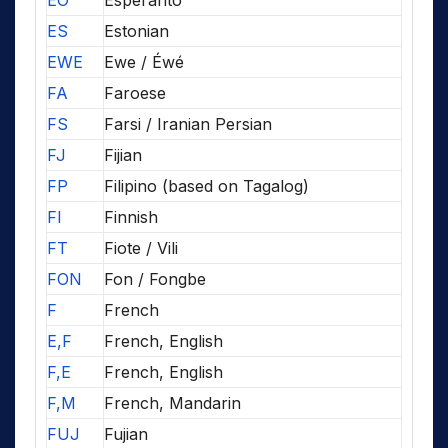
EO
Esperanto
ES
Estonian
EWE
Ewe / Éwé
FA
Faroese
FS
Farsi / Iranian Persian
FJ
Fijian
FP
Filipino (based on Tagalog)
FI
Finnish
FT
Fiote / Vili
FON
Fon / Fongbe
F
French
E,F
French, English
F,E
French, English
F,M
French, Mandarin
FUJ
Fujian