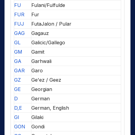
FU
Fulani/Fulfulde
FUR
Fur
FUJ
FutaJalon / Pular
GAG
Gagauz
GL
Galicic/Gallego
GM
Gamit
GA
Garhwali
GAR
Garo
GZ
Ge'ez / Geez
GE
Georgian
D
German
D,E
German, English
GI
Gilaki
GON
Gondi