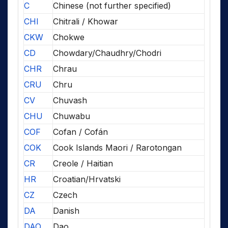
C
Chinese (not further specified)
CHI
Chitrali / Khowar
CKW
Chokwe
CD
Chowdary/Chaudhry/Chodri
CHR
Chrau
CRU
Chru
CV
Chuvash
CHU
Chuwabu
COF
Cofan / Cofán
COK
Cook Islands Maori / Rarotongan
CR
Creole / Haitian
HR
Croatian/Hrvatski
CZ
Czech
DA
Danish
DAO
Dao