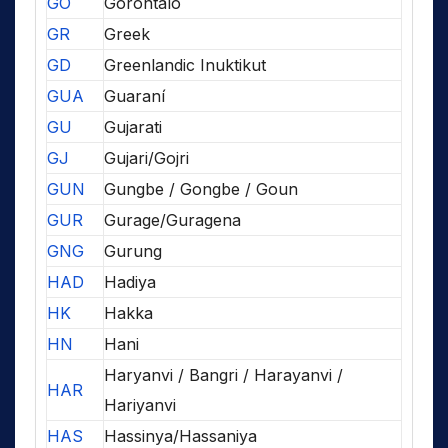
GO
Gorontalo
GR
Greek
GD
Greenlandic Inuktikut
GUA
Guaraní
GU
Gujarati
GJ
Gujari/Gojri
GUN
Gungbe / Gongbe / Goun
GUR
Gurage/Guragena
GNG
Gurung
HAD
Hadiya
HK
Hakka
HN
Hani
Haryanvi / Bangri / Harayanvi /
HAR
Hariyanvi
HAS
Hassinya/Hassaniya