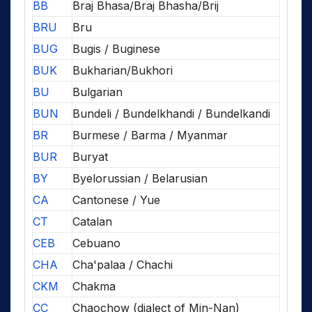
BB
Braj Bhasa/Braj Bhasha/Brij
BRU
Bru
BUG
Bugis / Buginese
BUK
Bukharian/Bukhori
BU
Bulgarian
BUN
Bundeli / Bundelkhandi / Bundelkandi
BR
Burmese / Barma / Myanmar
BUR
Buryat
BY
Byelorussian / Belarusian
CA
Cantonese / Yue
CT
Catalan
CEB
Cebuano
CHA
Cha'palaa / Chachi
CKM
Chakma
CC
Chaochow (dialect of Min-Nan)