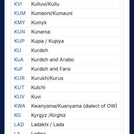
KVI
Kulluvi/Kullu
KUM
Kumaoni/Kumauni
KMY
Kumyk
KUN
Kunama:
KUP
Kupia / Kupiya
KU
Kurdish
KuA
Kurdish and Arabic
KuF
Kurdish and Farsi
KUR
Kurukh/Kurux
KUT
Kutchi
KUV
Kuvi
KWA
Kwanyama/Kuanyama (dialect of OW)
KG
Kyrgyz /Kirghiz
LAD
Ladakhi / Lada
LA
Ladino