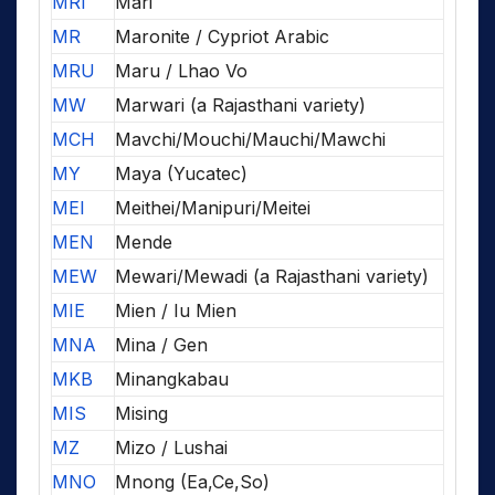
MRI
Mari
MR
Maronite / Cypriot Arabic
MRU
Maru / Lhao Vo
MW
Marwari (a Rajasthani variety)
MCH
Mavchi/Mouchi/Mauchi/Mawchi
MY
Maya (Yucatec)
MEI
Meithei/Manipuri/Meitei
MEN
Mende
MEW
Mewari/Mewadi (a Rajasthani variety)
MIE
Mien / Iu Mien
MNA
Mina / Gen
MKB
Minangkabau
MIS
Mising
MZ
Mizo / Lushai
MNO
Mnong (Ea,Ce,So)