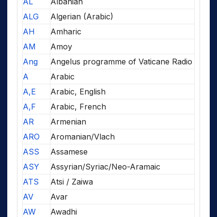
AL
Albanian
ALG
Algerian (Arabic)
AH
Amharic
AM
Amoy
Ang
Angelus programme of Vaticane Radio
A
Arabic
A,E
Arabic, English
A,F
Arabic, French
AR
Armenian
ARO
Aromanian/Vlach
ASS
Assamese
ASY
Assyrian/Syriac/Neo-Aramaic
ATS
Atsi / Zaiwa
AV
Avar
AW
Awadhi