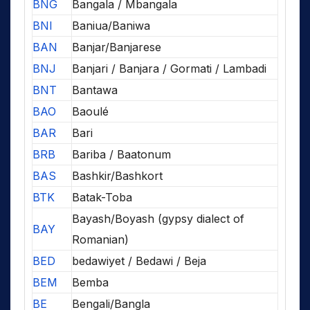
BNG
Bangala / Mbangala
BNI
Baniua/Baniwa
BAN
Banjar/Banjarese
BNJ
Banjari / Banjara / Gormati / Lambadi
BNT
Bantawa
BAO
Baoulé
BAR
Bari
BRB
Bariba / Baatonum
BAS
Bashkir/Bashkort
BTK
Batak-Toba
Bayash/Boyash (gypsy dialect of
BAY
Romanian)
BED
bedawiyet / Bedawi / Beja
BEM
Bemba
BE
Bengali/Bangla