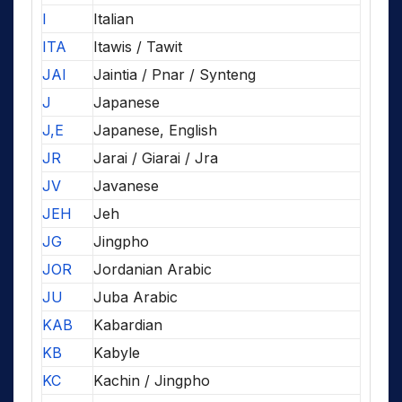
I
Italian
ITA
Itawis / Tawit
JAI
Jaintia / Pnar / Synteng
J
Japanese
J,E
Japanese, English
JR
Jarai / Giarai / Jra
JV
Javanese
JEH
Jeh
JG
Jingpho
JOR
Jordanian Arabic
JU
Juba Arabic
KAB
Kabardian
KB
Kabyle
KC
Kachin / Jingpho