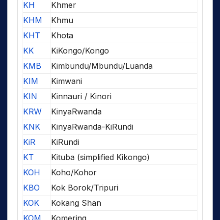
KH
Khmer
KHM
Khmu
KHT
Khota
KK
KiKongo/Kongo
KMB
Kimbundu/Mbundu/Luanda
KIM
Kimwani
KIN
Kinnauri / Kinori
KRW
KinyaRwanda
KNK
KinyaRwanda-KiRundi
KiR
KiRundi
KT
Kituba (simplified Kikongo)
KOH
Koho/Kohor
KBO
Kok Borok/Tripuri
KOK
Kokang Shan
KOM
Komering