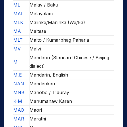
ML
Malay / Baku
MAL
Malayalam
MLK
Malinke/Maninka (We/Ea)
MA
Maltese
MLT
Malto / Kumarbhag Paharia
MV
Malvi
Mandarin (Standard Chinese / Beijing
M
dialect)
M,E
Mandarin, English
NAN
Mandenkan
MNB
Manobo / T'duray
K-M
Manumanaw Karen
MAO
Maori
MAR
Marathi