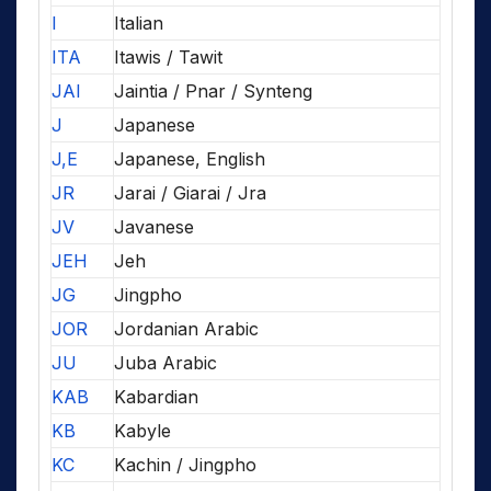
I
Italian
ITA
Itawis / Tawit
JAI
Jaintia / Pnar / Synteng
J
Japanese
J,E
Japanese, English
JR
Jarai / Giarai / Jra
JV
Javanese
JEH
Jeh
JG
Jingpho
JOR
Jordanian Arabic
JU
Juba Arabic
KAB
Kabardian
KB
Kabyle
KC
Kachin / Jingpho