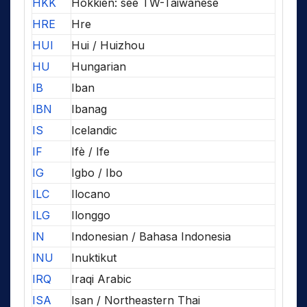
HKK
Hokkien: see TW-Taiwanese
HRE
Hre
HUI
Hui / Huizhou
HU
Hungarian
IB
Iban
IBN
Ibanag
IS
Icelandic
IF
Ifè / Ife
IG
Igbo / Ibo
ILC
Ilocano
ILG
Ilonggo
IN
Indonesian / Bahasa Indonesia
INU
Inuktikut
IRQ
Iraqi Arabic
ISA
Isan / Northeastern Thai