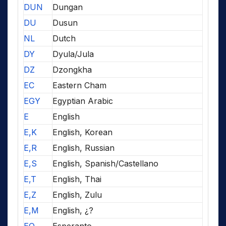
DUN
Dungan
DU
Dusun
NL
Dutch
DY
Dyula/Jula
DZ
Dzongkha
EC
Eastern Cham
EGY
Egyptian Arabic
E
English
E,K
English, Korean
E,R
English, Russian
E,S
English, Spanish/Castellano
E,T
English, Thai
E,Z
English, Zulu
E,M
English, ¿?