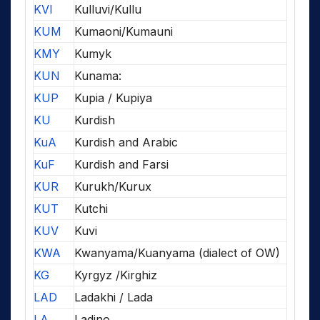
KVI
Kulluvi/Kullu
KUM
Kumaoni/Kumauni
KMY
Kumyk
KUN
Kunama:
KUP
Kupia / Kupiya
KU
Kurdish
KuA
Kurdish and Arabic
KuF
Kurdish and Farsi
KUR
Kurukh/Kurux
KUT
Kutchi
KUV
Kuvi
KWA
Kwanyama/Kuanyama (dialect of OW)
KG
Kyrgyz /Kirghiz
LAD
Ladakhi / Lada
LA
Ladino