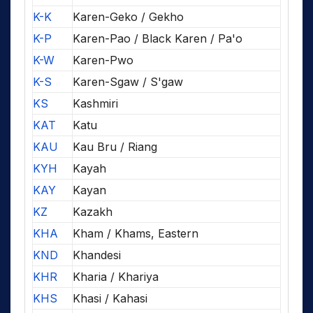
K-K
Karen-Geko / Gekho
K-P
Karen-Pao / Black Karen / Pa'o
K-W
Karen-Pwo
K-S
Karen-Sgaw / S'gaw
KS
Kashmiri
KAT
Katu
KAU
Kau Bru / Riang
KYH
Kayah
KAY
Kayan
KZ
Kazakh
KHA
Kham / Khams, Eastern
KND
Khandesi
KHR
Kharia / Khariya
KHS
Khasi / Kahasi