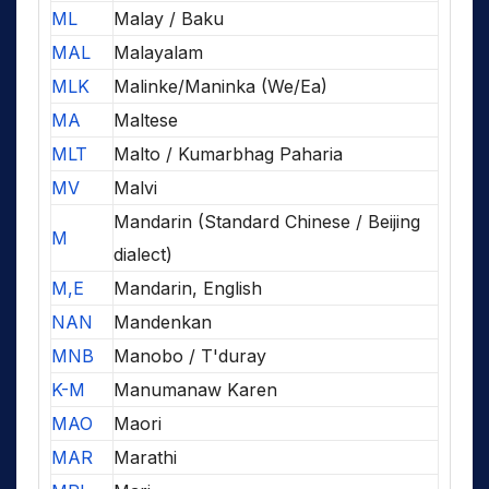
ML
Malay / Baku
MAL
Malayalam
MLK
Malinke/Maninka (We/Ea)
MA
Maltese
MLT
Malto / Kumarbhag Paharia
MV
Malvi
Mandarin (Standard Chinese / Beijing
M
dialect)
M,E
Mandarin, English
NAN
Mandenkan
MNB
Manobo / T'duray
K-M
Manumanaw Karen
MAO
Maori
MAR
Marathi