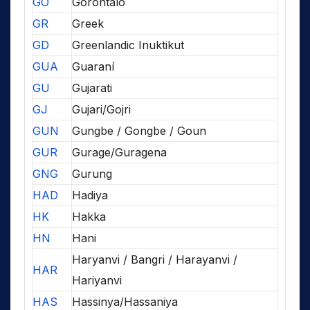
GO
Gorontalo
GR
Greek
GD
Greenlandic Inuktikut
GUA
Guaraní
GU
Gujarati
GJ
Gujari/Gojri
GUN
Gungbe / Gongbe / Goun
GUR
Gurage/Guragena
GNG
Gurung
HAD
Hadiya
HK
Hakka
HN
Hani
Haryanvi / Bangri / Harayanvi /
HAR
Hariyanvi
HAS
Hassinya/Hassaniya