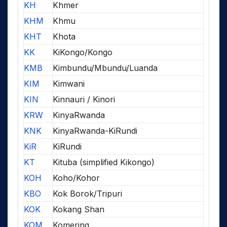
KH
Khmer
KHM
Khmu
KHT
Khota
KK
KiKongo/Kongo
KMB
Kimbundu/Mbundu/Luanda
KIM
Kimwani
KIN
Kinnauri / Kinori
KRW
KinyaRwanda
KNK
KinyaRwanda-KiRundi
KiR
KiRundi
KT
Kituba (simplified Kikongo)
KOH
Koho/Kohor
KBO
Kok Borok/Tripuri
KOK
Kokang Shan
KOM
Komering