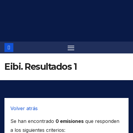
Saltar
al
contenido
Eibi. Resultados 1
Volver atrás
Se han encontrado
0 emisiones
que responden
a los siguientes criterios: