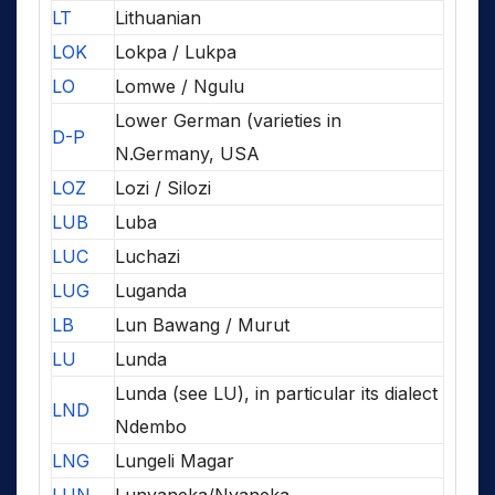
LT
Lithuanian
LOK
Lokpa / Lukpa
LO
Lomwe / Ngulu
Lower German (varieties in
D-P
N.Germany, USA
LOZ
Lozi / Silozi
LUB
Luba
LUC
Luchazi
LUG
Luganda
LB
Lun Bawang / Murut
LU
Lunda
Lunda (see LU), in particular its dialect
LND
Ndembo
LNG
Lungeli Magar