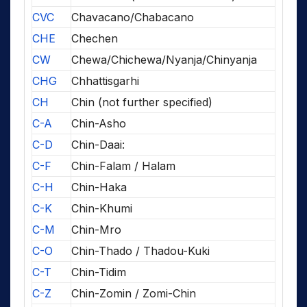
CVC
Chavacano/Chabacano
CHE
Chechen
CW
Chewa/Chichewa/Nyanja/Chinyanja
CHG
Chhattisgarhi
CH
Chin (not further specified)
C-A
Chin-Asho
C-D
Chin-Daai:
C-F
Chin-Falam / Halam
C-H
Chin-Haka
C-K
Chin-Khumi
C-M
Chin-Mro
C-O
Chin-Thado / Thadou-Kuki
C-T
Chin-Tidim
C-Z
Chin-Zomin / Zomi-Chin