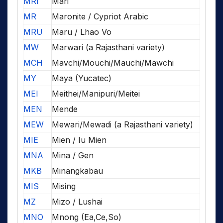
MRI
Mari
MR
Maronite / Cypriot Arabic
MRU
Maru / Lhao Vo
MW
Marwari (a Rajasthani variety)
MCH
Mavchi/Mouchi/Mauchi/Mawchi
MY
Maya (Yucatec)
MEI
Meithei/Manipuri/Meitei
MEN
Mende
MEW
Mewari/Mewadi (a Rajasthani variety)
MIE
Mien / Iu Mien
MNA
Mina / Gen
MKB
Minangkabau
MIS
Mising
MZ
Mizo / Lushai
MNO
Mnong (Ea,Ce,So)