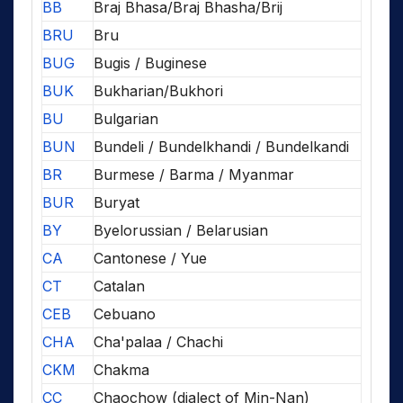
BB
Braj Bhasa/Braj Bhasha/Brij
BRU
Bru
BUG
Bugis / Buginese
BUK
Bukharian/Bukhori
BU
Bulgarian
BUN
Bundeli / Bundelkhandi / Bundelkandi
BR
Burmese / Barma / Myanmar
BUR
Buryat
BY
Byelorussian / Belarusian
CA
Cantonese / Yue
CT
Catalan
CEB
Cebuano
CHA
Cha'palaa / Chachi
CKM
Chakma
CC
Chaochow (dialect of Min-Nan)