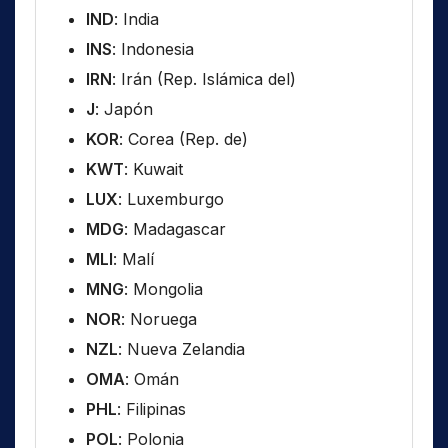
IND
: India
INS
: Indonesia
IRN
: Irán (Rep. Islámica del)
J
: Japón
KOR
: Corea (Rep. de)
KWT
: Kuwait
LUX
: Luxemburgo
MDG
: Madagascar
MLI
: Malí
MNG
: Mongolia
NOR
: Noruega
NZL
: Nueva Zelandia
OMA
: Omán
PHL
: Filipinas
POL
: Polonia