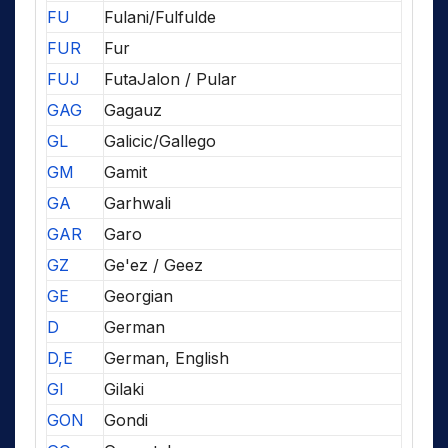
FU
Fulani/Fulfulde
FUR
Fur
FUJ
FutaJalon / Pular
GAG
Gagauz
GL
Galicic/Gallego
GM
Gamit
GA
Garhwali
GAR
Garo
GZ
Ge'ez / Geez
GE
Georgian
D
German
D,E
German, English
GI
Gilaki
GON
Gondi