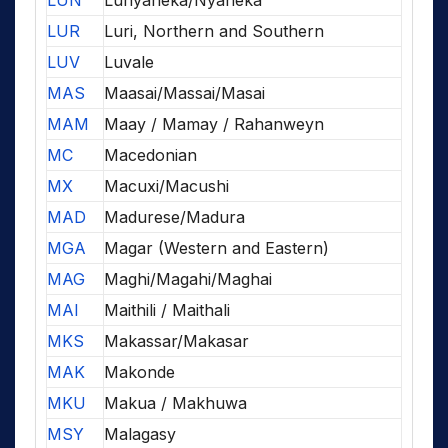
LUN
Lunyaneka/Nyaneka
LUR
Luri, Northern and Southern
LUV
Luvale
MAS
Maasai/Massai/Masai
MAM
Maay / Mamay / Rahanweyn
MC
Macedonian
MX
Macuxi/Macushi
MAD
Madurese/Madura
MGA
Magar (Western and Eastern)
MAG
Maghi/Magahi/Maghai
MAI
Maithili / Maithali
MKS
Makassar/Makasar
MAK
Makonde
MKU
Makua / Makhuwa
MSY
Malagasy