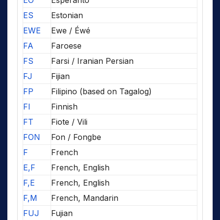
EO
Esperanto
ES
Estonian
EWE
Ewe / Éwé
FA
Faroese
FS
Farsi / Iranian Persian
FJ
Fijian
FP
Filipino (based on Tagalog)
FI
Finnish
FT
Fiote / Vili
FON
Fon / Fongbe
F
French
E,F
French, English
F,E
French, English
F,M
French, Mandarin
FUJ
Fujian