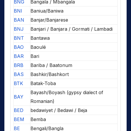
BNG
Bangala / Mbangala
BNI
Baniua/Baniwa
BAN
Banjar/Banjarese
BNJ
Banjari / Banjara / Gormati / Lambadi
BNT
Bantawa
BAO
Baoulé
BAR
Bari
BRB
Bariba / Baatonum
BAS
Bashkir/Bashkort
BTK
Batak-Toba
Bayash/Boyash (gypsy dialect of
BAY
Romanian)
BED
bedawiyet / Bedawi / Beja
BEM
Bemba
BE
Bengali/Bangla