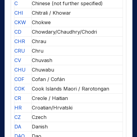
C
Chinese (not further specified)
CHI
Chitrali / Khowar
CKW
Chokwe
CD
Chowdary/Chaudhry/Chodri
CHR
Chrau
CRU
Chru
CV
Chuvash
CHU
Chuwabu
COF
Cofan / Cofán
COK
Cook Islands Maori / Rarotongan
CR
Creole / Haitian
HR
Croatian/Hrvatski
CZ
Czech
DA
Danish
DAO
Dao