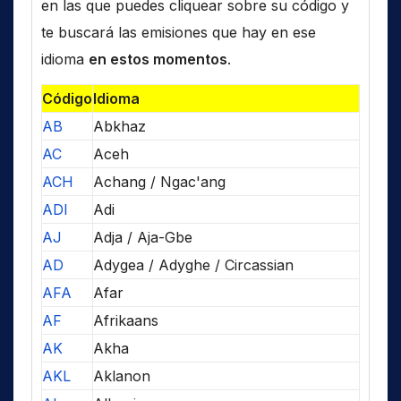
en las que puedes cliquear sobre su código y
te buscará las emisiones que hay en ese
idioma
en estos momentos
.
Código
Idioma
AB
Abkhaz
AC
Aceh
ACH
Achang / Ngac'ang
ADI
Adi
AJ
Adja / Aja-Gbe
AD
Adygea / Adyghe / Circassian
AFA
Afar
AF
Afrikaans
AK
Akha
AKL
Aklanon