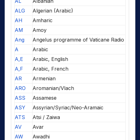
AL
Albanian
ALG
Algerian (Arabic)
AH
Amharic
AM
Amoy
Ang
Angelus programme of Vaticane Radio
A
Arabic
A,E
Arabic, English
A,F
Arabic, French
AR
Armenian
ARO
Aromanian/Vlach
ASS
Assamese
ASY
Assyrian/Syriac/Neo-Aramaic
ATS
Atsi / Zaiwa
AV
Avar
AW
Awadhi