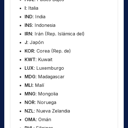
I
: Italia
IND
: India
INS
: Indonesia
IRN
: Irán (Rep. Islámica del)
J
: Japón
KOR
: Corea (Rep. de)
KWT
: Kuwait
LUX
: Luxemburgo
MDG
: Madagascar
MLI
: Malí
MNG
: Mongolia
NOR
: Noruega
NZL
: Nueva Zelandia
OMA
: Omán