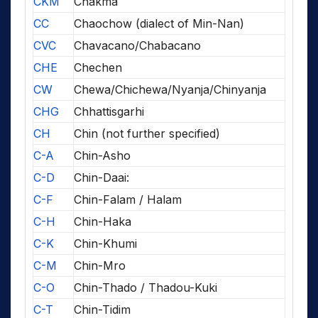
CKM
Chakma
CC
Chaochow (dialect of Min-Nan)
CVC
Chavacano/Chabacano
CHE
Chechen
CW
Chewa/Chichewa/Nyanja/Chinyanja
CHG
Chhattisgarhi
CH
Chin (not further specified)
C-A
Chin-Asho
C-D
Chin-Daai:
C-F
Chin-Falam / Halam
C-H
Chin-Haka
C-K
Chin-Khumi
C-M
Chin-Mro
C-O
Chin-Thado / Thadou-Kuki
C-T
Chin-Tidim