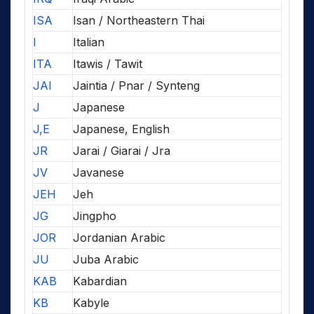
ISA
Isan / Northeastern Thai
I
Italian
ITA
Itawis / Tawit
JAI
Jaintia / Pnar / Synteng
J
Japanese
J,E
Japanese, English
JR
Jarai / Giarai / Jra
JV
Javanese
JEH
Jeh
JG
Jingpho
JOR
Jordanian Arabic
JU
Juba Arabic
KAB
Kabardian
KB
Kabyle