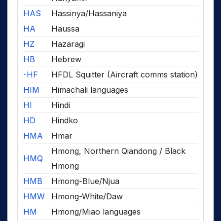
HAS
Hassinya/Hassaniya
HA
Haussa
HZ
Hazaragi
HB
Hebrew
-HF
HFDL Squitter (Aircraft comms station)
HIM
Himachali languages
HI
Hindi
HD
Hindko
HMA
Hmar
Hmong, Northern Qiandong / Black
HMQ
Hmong
HMB
Hmong-Blue/Njua
HMW
Hmong-White/Daw
HM
Hmong/Miao languages