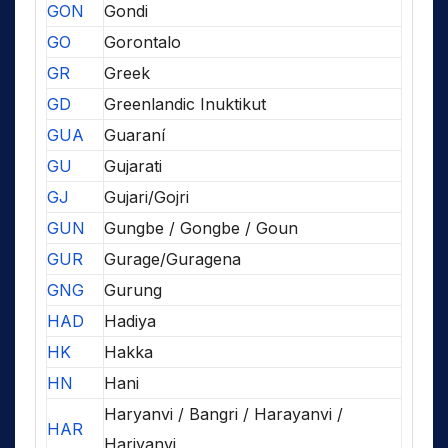
GON
Gondi
GO
Gorontalo
GR
Greek
GD
Greenlandic Inuktikut
GUA
Guaraní
GU
Gujarati
GJ
Gujari/Gojri
GUN
Gungbe / Gongbe / Goun
GUR
Gurage/Guragena
GNG
Gurung
HAD
Hadiya
HK
Hakka
HN
Hani
Haryanvi / Bangri / Harayanvi /
HAR
Hariyanvi