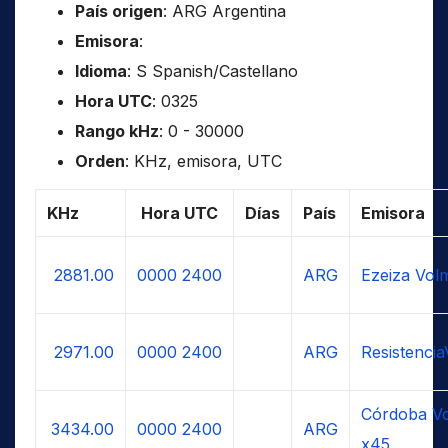
País origen
: ARG Argentina
Emisora
:
Idioma
: S Spanish/Castellano
Hora UTC
: 0325
Rango kHz
: 0 - 30000
Orden
: KHz, emisora, UTC
KHz
Hora UTC
Días
País
Emisora
2881.00
0000
2400
ARG
Ezeiza Vol
2971.00
0000
2400
ARG
Resistenci
Córdoba Vo
3434.00
0000
2400
ARG
x45