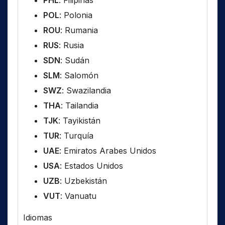
PHL
: Filipinas
POL
: Polonia
ROU
: Rumania
RUS
: Rusia
SDN
: Sudán
SLM
: Salomón
SWZ
: Swazilandia
THA
: Tailandia
TJK
: Tayikistán
TUR
: Turquía
UAE
: Emiratos Arabes Unidos
USA
: Estados Unidos
UZB
: Uzbekistán
VUT
: Vanuatu
Idiomas