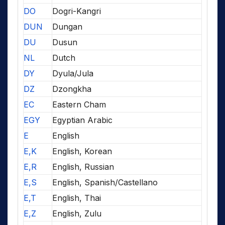
DO
Dogri-Kangri
DUN
Dungan
DU
Dusun
NL
Dutch
DY
Dyula/Jula
DZ
Dzongkha
EC
Eastern Cham
EGY
Egyptian Arabic
E
English
E,K
English, Korean
E,R
English, Russian
E,S
English, Spanish/Castellano
E,T
English, Thai
E,Z
English, Zulu