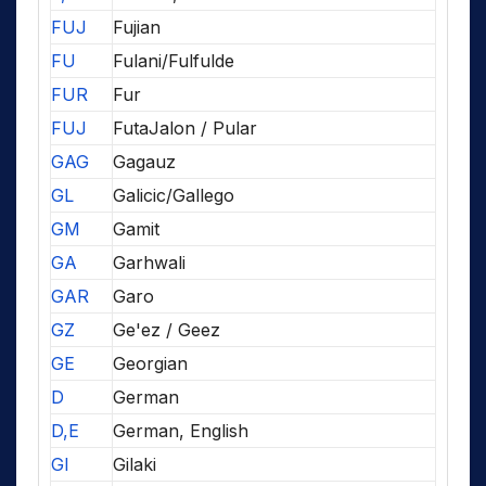
FUJ
Fujian
FU
Fulani/Fulfulde
FUR
Fur
FUJ
FutaJalon / Pular
GAG
Gagauz
GL
Galicic/Gallego
GM
Gamit
GA
Garhwali
GAR
Garo
GZ
Ge'ez / Geez
GE
Georgian
D
German
D,E
German, English
GI
Gilaki