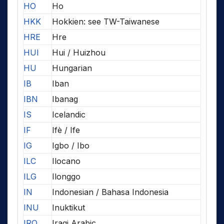
HO
Ho
HKK
Hokkien: see TW-Taiwanese
HRE
Hre
HUI
Hui / Huizhou
HU
Hungarian
IB
Iban
IBN
Ibanag
IS
Icelandic
IF
Ifè / Ife
IG
Igbo / Ibo
ILC
Ilocano
ILG
Ilonggo
IN
Indonesian / Bahasa Indonesia
INU
Inuktikut
IRQ
Iraqi Arabic