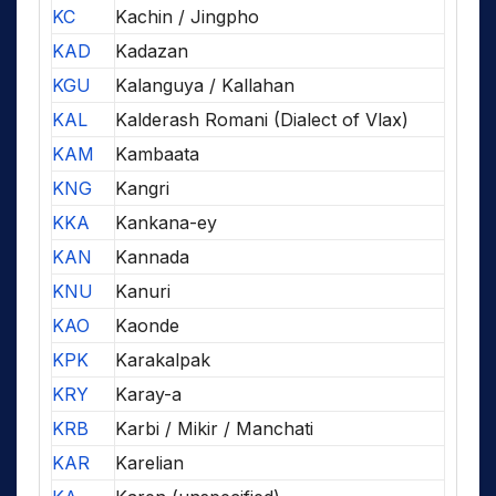
KC
Kachin / Jingpho
KAD
Kadazan
KGU
Kalanguya / Kallahan
KAL
Kalderash Romani (Dialect of Vlax)
KAM
Kambaata
KNG
Kangri
KKA
Kankana-ey
KAN
Kannada
KNU
Kanuri
KAO
Kaonde
KPK
Karakalpak
KRY
Karay-a
KRB
Karbi / Mikir / Manchati
KAR
Karelian