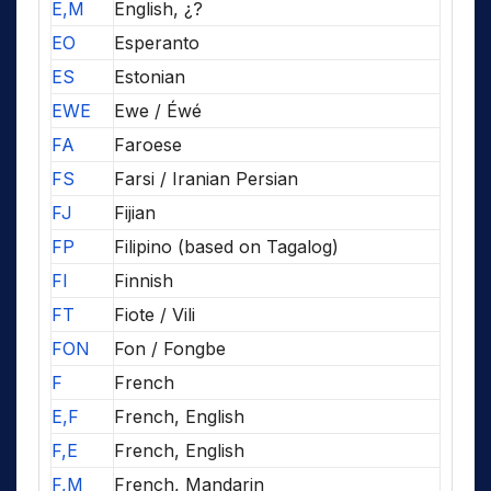
E,M
English, ¿?
EO
Esperanto
ES
Estonian
EWE
Ewe / Éwé
FA
Faroese
FS
Farsi / Iranian Persian
FJ
Fijian
FP
Filipino (based on Tagalog)
FI
Finnish
FT
Fiote / Vili
FON
Fon / Fongbe
F
French
E,F
French, English
F,E
French, English
F,M
French, Mandarin