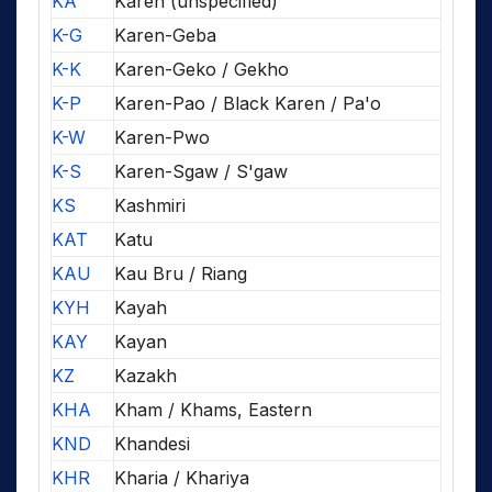
KA
Karen (unspecified)
K-G
Karen-Geba
K-K
Karen-Geko / Gekho
K-P
Karen-Pao / Black Karen / Pa'o
K-W
Karen-Pwo
K-S
Karen-Sgaw / S'gaw
KS
Kashmiri
KAT
Katu
KAU
Kau Bru / Riang
KYH
Kayah
KAY
Kayan
KZ
Kazakh
KHA
Kham / Khams, Eastern
KND
Khandesi
KHR
Kharia / Khariya