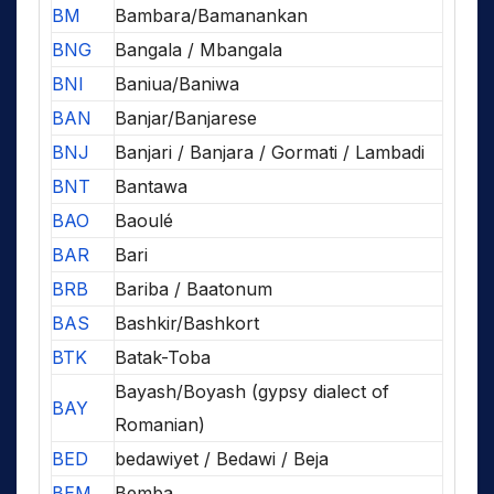
BM
Bambara/Bamanankan
BNG
Bangala / Mbangala
BNI
Baniua/Baniwa
BAN
Banjar/Banjarese
BNJ
Banjari / Banjara / Gormati / Lambadi
BNT
Bantawa
BAO
Baoulé
BAR
Bari
BRB
Bariba / Baatonum
BAS
Bashkir/Bashkort
BTK
Batak-Toba
Bayash/Boyash (gypsy dialect of
BAY
Romanian)
BED
bedawiyet / Bedawi / Beja
BEM
Bemba