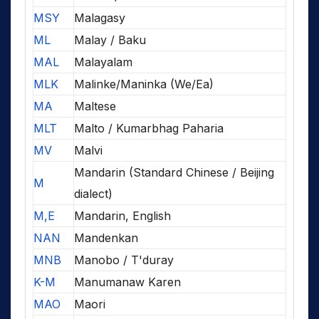
MSY
Malagasy
ML
Malay / Baku
MAL
Malayalam
MLK
Malinke/Maninka (We/Ea)
MA
Maltese
MLT
Malto / Kumarbhag Paharia
MV
Malvi
Mandarin (Standard Chinese / Beijing
M
dialect)
M,E
Mandarin, English
NAN
Mandenkan
MNB
Manobo / T'duray
K-M
Manumanaw Karen
MAO
Maori