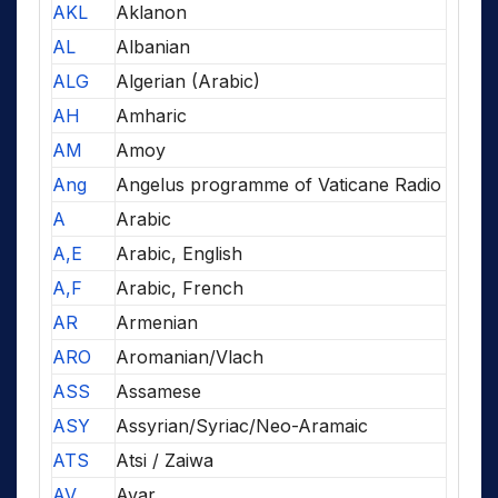
AKL
Aklanon
AL
Albanian
ALG
Algerian (Arabic)
AH
Amharic
AM
Amoy
Ang
Angelus programme of Vaticane Radio
A
Arabic
A,E
Arabic, English
A,F
Arabic, French
AR
Armenian
ARO
Aromanian/Vlach
ASS
Assamese
ASY
Assyrian/Syriac/Neo-Aramaic
ATS
Atsi / Zaiwa
AV
Avar