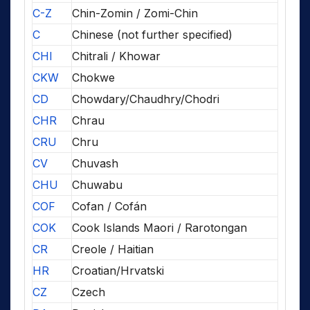
C-Z
Chin-Zomin / Zomi-Chin
C
Chinese (not further specified)
CHI
Chitrali / Khowar
CKW
Chokwe
CD
Chowdary/Chaudhry/Chodri
CHR
Chrau
CRU
Chru
CV
Chuvash
CHU
Chuwabu
COF
Cofan / Cofán
COK
Cook Islands Maori / Rarotongan
CR
Creole / Haitian
HR
Croatian/Hrvatski
CZ
Czech