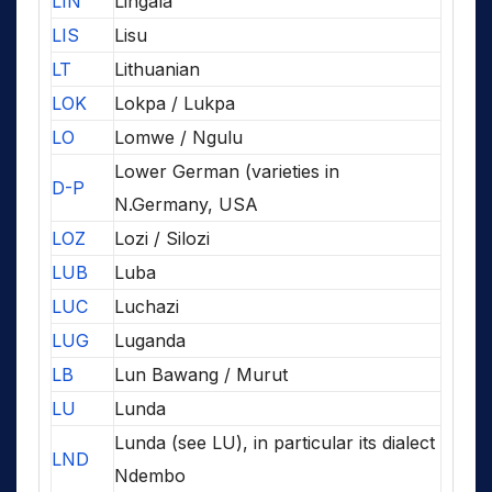
LIN
Lingala
LIS
Lisu
LT
Lithuanian
LOK
Lokpa / Lukpa
LO
Lomwe / Ngulu
Lower German (varieties in
D-P
N.Germany, USA
LOZ
Lozi / Silozi
LUB
Luba
LUC
Luchazi
LUG
Luganda
LB
Lun Bawang / Murut
LU
Lunda
Lunda (see LU), in particular its dialect
LND
Ndembo