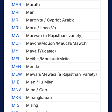
MAR
Marathi
MRI
Mari
MR
Maronite / Cypriot Arabic
MRU
Maru / Lhao Vo
MW
Marwari (a Rajasthani variety)
MCH
Mavchi/Mouchi/Mauchi/Mawchi
MY
Maya (Yucatec)
MEI
Meithei/Manipuri/Meitei
MEN
Mende
MEW
Mewari/Mewadi (a Rajasthani variety)
MIE
Mien / Iu Mien
MNA
Mina / Gen
MKB
Minangkabau
MIS
Mising