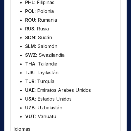
PHL
: Filipinas
POL
: Polonia
ROU
: Rumania
RUS
: Rusia
SDN
: Sudán
SLM
: Salomón
SWZ
: Swazilandia
THA
: Tailandia
TJK
: Tayikistán
TUR
: Turquía
UAE
: Emiratos Arabes Unidos
USA
: Estados Unidos
UZB
: Uzbekistán
VUT
: Vanuatu
Idiomas