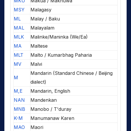
MKU
Makua / Makhuwa
MSY
Malagasy
ML
Malay / Baku
MAL
Malayalam
MLK
Malinke/Maninka (We/Ea)
MA
Maltese
MLT
Malto / Kumarbhag Paharia
MV
Malvi
Mandarin (Standard Chinese / Beijing
M
dialect)
M,E
Mandarin, English
NAN
Mandenkan
MNB
Manobo / T'duray
K-M
Manumanaw Karen
MAO
Maori