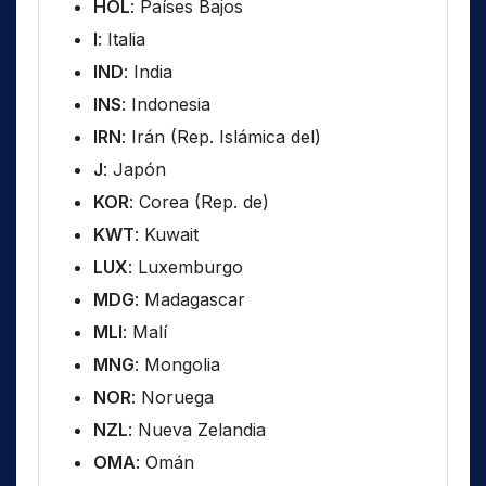
HOL
: Países Bajos
I
: Italia
IND
: India
INS
: Indonesia
IRN
: Irán (Rep. Islámica del)
J
: Japón
KOR
: Corea (Rep. de)
KWT
: Kuwait
LUX
: Luxemburgo
MDG
: Madagascar
MLI
: Malí
MNG
: Mongolia
NOR
: Noruega
NZL
: Nueva Zelandia
OMA
: Omán