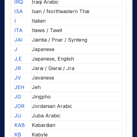
IRQ
Iraqi Arabic
ISA
Isan / Northeastern Thai
I
Italian
ITA
Itawis / Tawit
JAI
Jaintia / Pnar / Synteng
J
Japanese
J,E
Japanese, English
JR
Jarai / Giarai / Jra
JV
Javanese
JEH
Jeh
JG
Jingpho
JOR
Jordanian Arabic
JU
Juba Arabic
KAB
Kabardian
KB
Kabyle