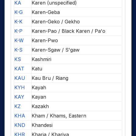
KA
Karen (unspecified)
K-G
Karen-Geba
K-K
Karen-Geko / Gekho
K-P
Karen-Pao / Black Karen / Pa'o
K-W
Karen-Pwo
K-S
Karen-Sgaw / S'gaw
KS
Kashmiri
KAT
Katu
KAU
Kau Bru / Riang
KYH
Kayah
KAY
Kayan
KZ
Kazakh
KHA
Kham / Khams, Eastern
KND
Khandesi
KHR
Kharia / Khariya