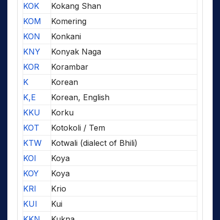
KOK
Kokang Shan
KOM
Komering
KON
Konkani
KNY
Konyak Naga
KOR
Korambar
K
Korean
K,E
Korean, English
KKU
Korku
KOT
Kotokoli / Tem
KTW
Kotwali (dialect of Bhili)
KOI
Koya
KOY
Koya
KRI
Krio
KUI
Kui
KKN
Kukna