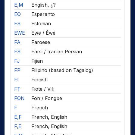
E,M
English, ¿?
EO
Esperanto
ES
Estonian
EWE
Ewe / Éwé
FA
Faroese
FS
Farsi / Iranian Persian
FJ
Fijian
FP
Filipino (based on Tagalog)
FI
Finnish
FT
Fiote / Vili
FON
Fon / Fongbe
F
French
E,F
French, English
F,E
French, English