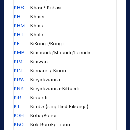
KHS
Khasi / Kahasi
KH
Khmer
KHM
Khmu
KHT
Khota
KK
KiKongo/Kongo
KMB
Kimbundu/Mbundu/Luanda
KIM
Kimwani
KIN
Kinnauri / Kinori
KRW
KinyaRwanda
KNK
KinyaRwanda-KiRundi
KiR
KiRundi
KT
Kituba (simplified Kikongo)
KOH
Koho/Kohor
KBO
Kok Borok/Tripuri