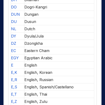
DO
Dogri-Kangri
DUN
Dungan
DU
Dusun
NL
Dutch
DY
Dyula/Jula
DZ
Dzongkha
EC
Eastern Cham
EGY
Egyptian Arabic
E
English
E,K
English, Korean
E,R
English, Russian
E,S
English, Spanish/Castellano
E,T
English, Thai
E,Z
English, Zulu