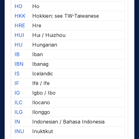
HO
Ho
HKK
Hokkien: see TW-Taiwanese
HRE
Hre
HUI
Hui / Huizhou
HU
Hungarian
IB
Iban
IBN
Ibanag
IS
Icelandic
IF
Ifè / Ife
IG
Igbo / Ibo
ILC
Ilocano
ILG
Ilonggo
IN
Indonesian / Bahasa Indonesia
INU
Inuktikut