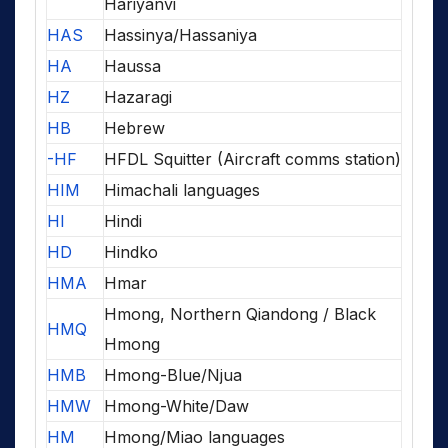
Hariyanvi
HAS
Hassinya/Hassaniya
HA
Haussa
HZ
Hazaragi
HB
Hebrew
-HF
HFDL Squitter (Aircraft comms station)
HIM
Himachali languages
HI
Hindi
HD
Hindko
HMA
Hmar
Hmong, Northern Qiandong / Black
HMQ
Hmong
HMB
Hmong-Blue/Njua
HMW
Hmong-White/Daw
HM
Hmong/Miao languages