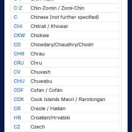
C-Z
Chin-Zomin / Zomi-Chin
C
Chinese (not further specified)
CHI
Chitrali / Khowar
CKW
Chokwe
CD
Chowdary/Chaudhry/Chodri
CHR
Chrau
CRU
Chru
CV
Chuvash
CHU
Chuwabu
COF
Cofan / Cofán
COK
Cook Islands Maori / Rarotongan
CR
Creole / Haitian
HR
Croatian/Hrvatski
CZ
Czech