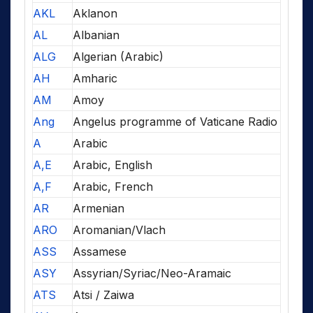
AKL
Aklanon
AL
Albanian
ALG
Algerian (Arabic)
AH
Amharic
AM
Amoy
Ang
Angelus programme of Vaticane Radio
A
Arabic
A,E
Arabic, English
A,F
Arabic, French
AR
Armenian
ARO
Aromanian/Vlach
ASS
Assamese
ASY
Assyrian/Syriac/Neo-Aramaic
ATS
Atsi / Zaiwa