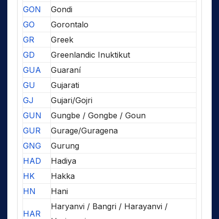
GON
Gondi
GO
Gorontalo
GR
Greek
GD
Greenlandic Inuktikut
GUA
Guaraní
GU
Gujarati
GJ
Gujari/Gojri
GUN
Gungbe / Gongbe / Goun
GUR
Gurage/Guragena
GNG
Gurung
HAD
Hadiya
HK
Hakka
HN
Hani
Haryanvi / Bangri / Harayanvi /
HAR