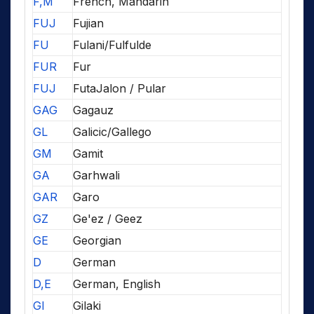
F,M
French, Mandarin
FUJ
Fujian
FU
Fulani/Fulfulde
FUR
Fur
FUJ
FutaJalon / Pular
GAG
Gagauz
GL
Galicic/Gallego
GM
Gamit
GA
Garhwali
GAR
Garo
GZ
Ge'ez / Geez
GE
Georgian
D
German
D,E
German, English
GI
Gilaki