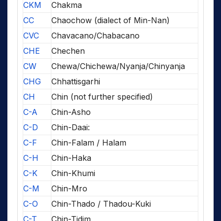
CKM
Chakma
CC
Chaochow (dialect of Min-Nan)
CVC
Chavacano/Chabacano
CHE
Chechen
CW
Chewa/Chichewa/Nyanja/Chinyanja
CHG
Chhattisgarhi
CH
Chin (not further specified)
C-A
Chin-Asho
C-D
Chin-Daai:
C-F
Chin-Falam / Halam
C-H
Chin-Haka
C-K
Chin-Khumi
C-M
Chin-Mro
C-O
Chin-Thado / Thadou-Kuki
C-T
Chin-Tidim