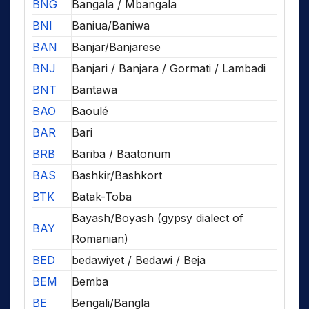
BNG
Bangala / Mbangala
BNI
Baniua/Baniwa
BAN
Banjar/Banjarese
BNJ
Banjari / Banjara / Gormati / Lambadi
BNT
Bantawa
BAO
Baoulé
BAR
Bari
BRB
Bariba / Baatonum
BAS
Bashkir/Bashkort
BTK
Batak-Toba
Bayash/Boyash (gypsy dialect of
BAY
Romanian)
BED
bedawiyet / Bedawi / Beja
BEM
Bemba
BE
Bengali/Bangla