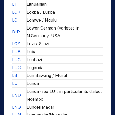
LT
Lithuanian
LOK
Lokpa / Lukpa
LO
Lomwe / Ngulu
Lower German (varieties in
D-P
N.Germany, USA
LOZ
Lozi / Silozi
LUB
Luba
LUC
Luchazi
LUG
Luganda
LB
Lun Bawang / Murut
LU
Lunda
Lunda (see LU), in particular its dialect
LND
Ndembo
LNG
Lungeli Magar