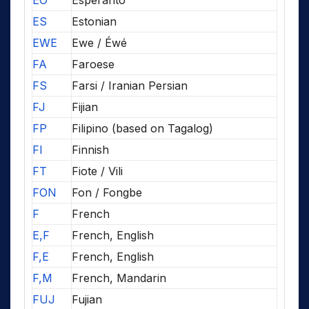
EO
Esperanto
ES
Estonian
EWE
Ewe / Éwé
FA
Faroese
FS
Farsi / Iranian Persian
FJ
Fijian
FP
Filipino (based on Tagalog)
FI
Finnish
FT
Fiote / Vili
FON
Fon / Fongbe
F
French
E,F
French, English
F,E
French, English
F,M
French, Mandarin
FUJ
Fujian