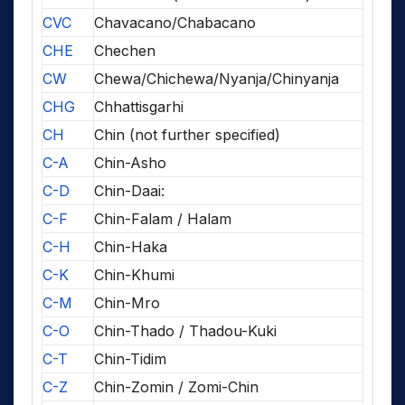
CVC
Chavacano/Chabacano
CHE
Chechen
CW
Chewa/Chichewa/Nyanja/Chinyanja
CHG
Chhattisgarhi
CH
Chin (not further specified)
C-A
Chin-Asho
C-D
Chin-Daai:
C-F
Chin-Falam / Halam
C-H
Chin-Haka
C-K
Chin-Khumi
C-M
Chin-Mro
C-O
Chin-Thado / Thadou-Kuki
C-T
Chin-Tidim
C-Z
Chin-Zomin / Zomi-Chin