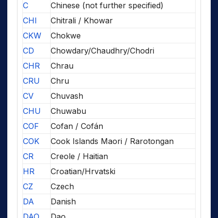
C
Chinese (not further specified)
CHI
Chitrali / Khowar
CKW
Chokwe
CD
Chowdary/Chaudhry/Chodri
CHR
Chrau
CRU
Chru
CV
Chuvash
CHU
Chuwabu
COF
Cofan / Cofán
COK
Cook Islands Maori / Rarotongan
CR
Creole / Haitian
HR
Croatian/Hrvatski
CZ
Czech
DA
Danish
DAO
Dao