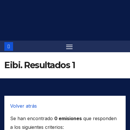
Saltar
al
contenido
Eibi. Resultados 1
Volver atrás
Se han encontrado
0 emisiones
que responden
a los siguientes criterios: