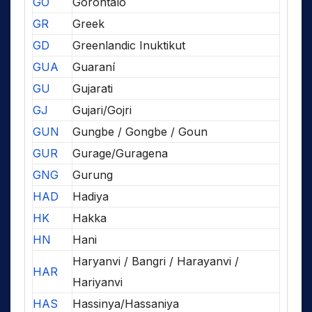
GO
Gorontalo
GR
Greek
GD
Greenlandic Inuktikut
GUA
Guaraní
GU
Gujarati
GJ
Gujari/Gojri
GUN
Gungbe / Gongbe / Goun
GUR
Gurage/Guragena
GNG
Gurung
HAD
Hadiya
HK
Hakka
HN
Hani
Haryanvi / Bangri / Harayanvi /
HAR
Hariyanvi
HAS
Hassinya/Hassaniya