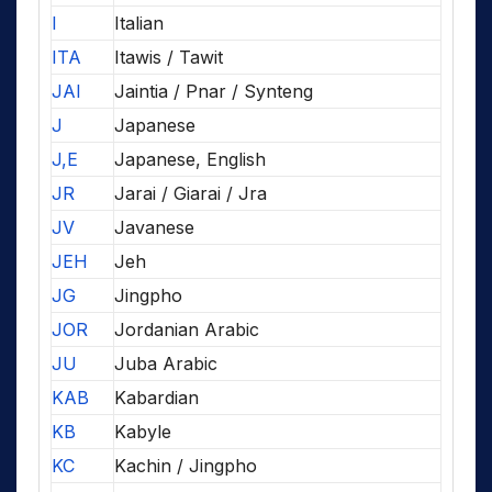
I
Italian
ITA
Itawis / Tawit
JAI
Jaintia / Pnar / Synteng
J
Japanese
J,E
Japanese, English
JR
Jarai / Giarai / Jra
JV
Javanese
JEH
Jeh
JG
Jingpho
JOR
Jordanian Arabic
JU
Juba Arabic
KAB
Kabardian
KB
Kabyle
KC
Kachin / Jingpho