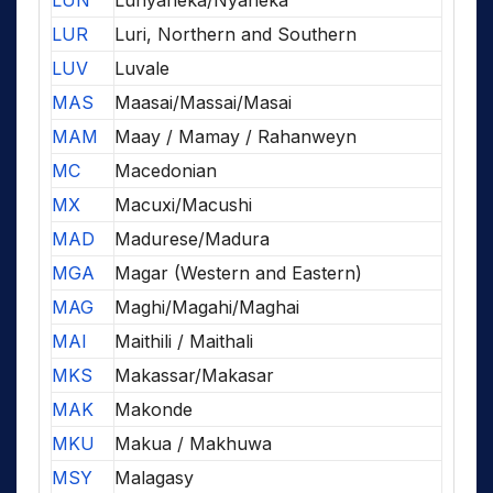
LUN
Lunyaneka/Nyaneka
LUR
Luri, Northern and Southern
LUV
Luvale
MAS
Maasai/Massai/Masai
MAM
Maay / Mamay / Rahanweyn
MC
Macedonian
MX
Macuxi/Macushi
MAD
Madurese/Madura
MGA
Magar (Western and Eastern)
MAG
Maghi/Magahi/Maghai
MAI
Maithili / Maithali
MKS
Makassar/Makasar
MAK
Makonde
MKU
Makua / Makhuwa
MSY
Malagasy