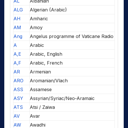
AL
Albanian
ALG
Algerian (Arabic)
AH
Amharic
AM
Amoy
Ang
Angelus programme of Vaticane Radio
A
Arabic
A,E
Arabic, English
A,F
Arabic, French
AR
Armenian
ARO
Aromanian/Vlach
ASS
Assamese
ASY
Assyrian/Syriac/Neo-Aramaic
ATS
Atsi / Zaiwa
AV
Avar
AW
Awadhi