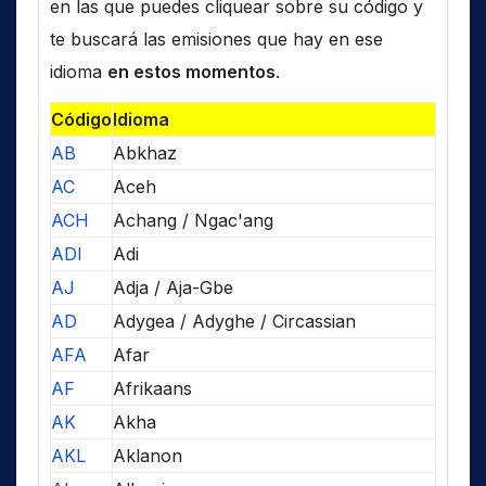
en las que puedes cliquear sobre su código y
te buscará las emisiones que hay en ese
idioma
en estos momentos
.
Código
Idioma
AB
Abkhaz
AC
Aceh
ACH
Achang / Ngac'ang
ADI
Adi
AJ
Adja / Aja-Gbe
AD
Adygea / Adyghe / Circassian
AFA
Afar
AF
Afrikaans
AK
Akha
AKL
Aklanon