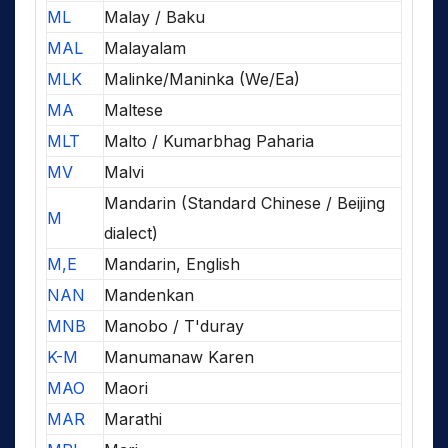
ML
Malay / Baku
MAL
Malayalam
MLK
Malinke/Maninka (We/Ea)
MA
Maltese
MLT
Malto / Kumarbhag Paharia
MV
Malvi
Mandarin (Standard Chinese / Beijing
M
dialect)
M,E
Mandarin, English
NAN
Mandenkan
MNB
Manobo / T'duray
K-M
Manumanaw Karen
MAO
Maori
MAR
Marathi