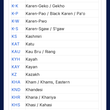
K-K
Karen-Geko / Gekho
K-P
Karen-Pao / Black Karen / Pa'o
K-W
Karen-Pwo
K-S
Karen-Sgaw / S'gaw
KS
Kashmiri
KAT
Katu
KAU
Kau Bru / Riang
KYH
Kayah
KAY
Kayan
KZ
Kazakh
KHA
Kham / Khams, Eastern
KND
Khandesi
KHR
Kharia / Khariya
KHS
Khasi / Kahasi