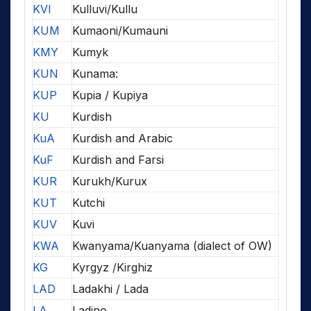
KVI
Kulluvi/Kullu
KUM
Kumaoni/Kumauni
KMY
Kumyk
KUN
Kunama:
KUP
Kupia / Kupiya
KU
Kurdish
KuA
Kurdish and Arabic
KuF
Kurdish and Farsi
KUR
Kurukh/Kurux
KUT
Kutchi
KUV
Kuvi
KWA
Kwanyama/Kuanyama (dialect of OW)
KG
Kyrgyz /Kirghiz
LAD
Ladakhi / Lada
LA
Ladino