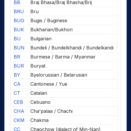
BB
Braj Bhasa/Braj Bhasha/Brij
BRU
Bru
BUG
Bugis / Buginese
BUK
Bukharian/Bukhori
BU
Bulgarian
BUN
Bundeli / Bundelkhandi / Bundelkandi
BR
Burmese / Barma / Myanmar
BUR
Buryat
BY
Byelorussian / Belarusian
CA
Cantonese / Yue
CT
Catalan
CEB
Cebuano
CHA
Cha'palaa / Chachi
CKM
Chakma
CC
Chaochow (dialect of Min-Nan)