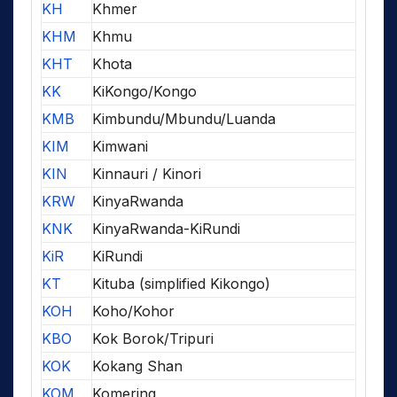
KH
Khmer
KHM
Khmu
KHT
Khota
KK
KiKongo/Kongo
KMB
Kimbundu/Mbundu/Luanda
KIM
Kimwani
KIN
Kinnauri / Kinori
KRW
KinyaRwanda
KNK
KinyaRwanda-KiRundi
KiR
KiRundi
KT
Kituba (simplified Kikongo)
KOH
Koho/Kohor
KBO
Kok Borok/Tripuri
KOK
Kokang Shan
KOM
Komering