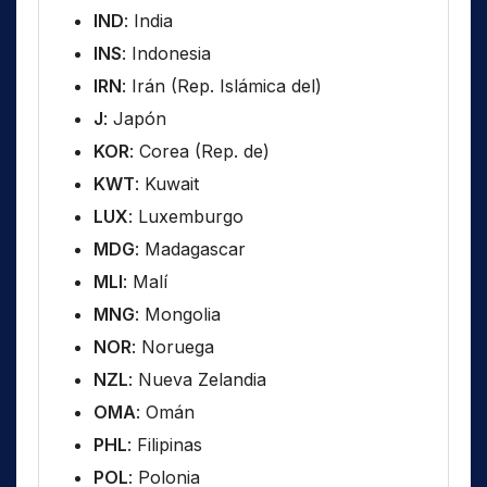
IND
: India
INS
: Indonesia
IRN
: Irán (Rep. Islámica del)
J
: Japón
KOR
: Corea (Rep. de)
KWT
: Kuwait
LUX
: Luxemburgo
MDG
: Madagascar
MLI
: Malí
MNG
: Mongolia
NOR
: Noruega
NZL
: Nueva Zelandia
OMA
: Omán
PHL
: Filipinas
POL
: Polonia