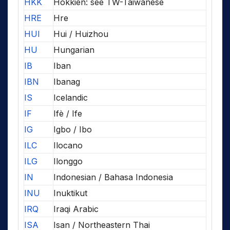
HKK
Hokkien: see TW-Taiwanese
HRE
Hre
HUI
Hui / Huizhou
HU
Hungarian
IB
Iban
IBN
Ibanag
IS
Icelandic
IF
Ifè / Ife
IG
Igbo / Ibo
ILC
Ilocano
ILG
Ilonggo
IN
Indonesian / Bahasa Indonesia
INU
Inuktikut
IRQ
Iraqi Arabic
ISA
Isan / Northeastern Thai