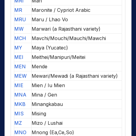
MRI
Mari
MR
Maronite / Cypriot Arabic
MRU
Maru / Lhao Vo
MW
Marwari (a Rajasthani variety)
MCH
Mavchi/Mouchi/Mauchi/Mawchi
MY
Maya (Yucatec)
MEI
Meithei/Manipuri/Meitei
MEN
Mende
MEW
Mewari/Mewadi (a Rajasthani variety)
MIE
Mien / Iu Mien
MNA
Mina / Gen
MKB
Minangkabau
MIS
Mising
MZ
Mizo / Lushai
MNO
Mnong (Ea,Ce,So)