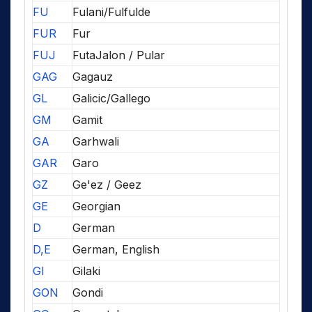
FU
Fulani/Fulfulde
FUR
Fur
FUJ
FutaJalon / Pular
GAG
Gagauz
GL
Galicic/Gallego
GM
Gamit
GA
Garhwali
GAR
Garo
GZ
Ge'ez / Geez
GE
Georgian
D
German
D,E
German, English
GI
Gilaki
GON
Gondi