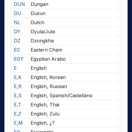
DUN
Dungan
DU
Dusun
NL
Dutch
DY
Dyula/Jula
DZ
Dzongkha
EC
Eastern Cham
EGY
Egyptian Arabic
E
English
E,K
English, Korean
E,R
English, Russian
E,S
English, Spanish/Castellano
E,T
English, Thai
E,Z
English, Zulu
E,M
English, ¿?