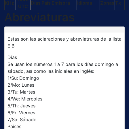
KHz
Días
País
Emisora
Idioma
Zonas
Tx
UTC
Abreviaturas
Estas son las aclaraciones y abreviatruras de la lista
EiBi
Días
Se usan los números 1 a 7 para los días domingo a
sábado, así como las iniciales en inglés:
1/Su: Domingo
2/Mo: Lunes
3/Tu: Martes
4/We: Miercoles
5/Th: Jueves
6/Fr: Viernes
7/Sa: Sábado
Países