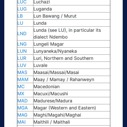
LUC
Luchazi
LUG
Luganda
LB
Lun Bawang / Murut
LU
Lunda
Lunda (see LU), in particular its
LND
dialect Ndembo
LNG
Lungeli Magar
LUN
Lunyaneka/Nyaneka
LUR
Luri, Northern and Southern
LUV
Luvale
MAS
Maasai/Massai/Masai
MAM
Maay / Mamay / Rahanweyn
MC
Macedonian
MX
Macuxi/Macushi
MAD
Madurese/Madura
MGA
Magar (Western and Eastern)
MAG
Maghi/Magahi/Maghai
MAI
Maithili / Maithali