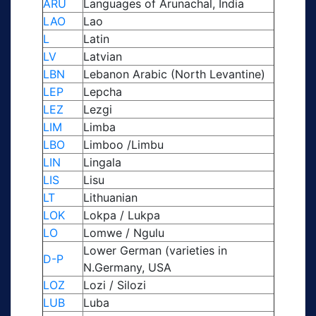
ARU
Languages of Arunachal, India
LAO
Lao
L
Latin
LV
Latvian
LBN
Lebanon Arabic (North Levantine)
LEP
Lepcha
LEZ
Lezgi
LIM
Limba
LBO
Limboo /Limbu
LIN
Lingala
LIS
Lisu
LT
Lithuanian
LOK
Lokpa / Lukpa
LO
Lomwe / Ngulu
Lower German (varieties in
D-P
N.Germany, USA
LOZ
Lozi / Silozi
LUB
Luba