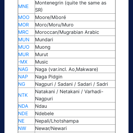
Montenegrin (quite the same as
MNE
SR)
MOO
Moore/Mòoré
MOR
Moro/Moru/Muro
MRC
Moroccan/Mugrabian Arabic
MUN
Mundari
MUO
Muong
MUR
Murut
-MX
Music
NAG
Naga (var.incl. Ao,Makware)
NAP
Naga Pidgin
NG
Nagpuri / Sadani / Sadari / Sadri
Natakani / Netakani / Varhadi-
NTK
Nagpuri
NDA
Ndau
NDE
Ndebele
NE
Nepali/Lhotshampa
NW
Newar/Newari