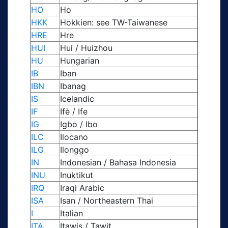
HO
Ho
HKK
Hokkien: see TW-Taiwanese
HRE
Hre
HUI
Hui / Huizhou
HU
Hungarian
IB
Iban
IBN
Ibanag
IS
Icelandic
IF
Ifè / Ife
IG
Igbo / Ibo
ILC
Ilocano
ILG
Ilonggo
IN
Indonesian / Bahasa Indonesia
INU
Inuktikut
IRQ
Iraqi Arabic
ISA
Isan / Northeastern Thai
I
Italian
ITA
Itawis / Tawit