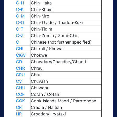
C-H
Chin-Haka
C-K
Chin-Khumi
C-M
Chin-Mro
C-O
Chin-Thado / Thadou-Kuki
C-T
Chin-Tidim
C-Z
Chin-Zomin / Zomi-Chin
C
Chinese (not further specified)
CHI
Chitrali / Khowar
CKW
Chokwe
CD
Chowdary/Chaudhry/Chodri
CHR
Chrau
CRU
Chru
CV
Chuvash
CHU
Chuwabu
COF
Cofan / Cofán
COK
Cook Islands Maori / Rarotongan
CR
Creole / Haitian
HR
Croatian/Hrvatski