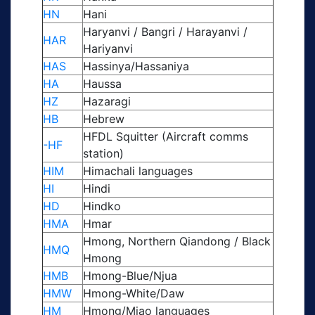
HN
Hani
Haryanvi / Bangri / Harayanvi /
HAR
Hariyanvi
HAS
Hassinya/Hassaniya
HA
Haussa
HZ
Hazaragi
HB
Hebrew
HFDL Squitter (Aircraft comms
-HF
station)
HIM
Himachali languages
HI
Hindi
HD
Hindko
HMA
Hmar
Hmong, Northern Qiandong / Black
HMQ
Hmong
HMB
Hmong-Blue/Njua
HMW
Hmong-White/Daw
HM
Hmong/Miao languages