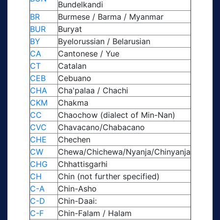
Bundelkandi
BR
Burmese / Barma / Myanmar
BUR
Buryat
BY
Byelorussian / Belarusian
CA
Cantonese / Yue
CT
Catalan
CEB
Cebuano
CHA
Cha'palaa / Chachi
CKM
Chakma
CC
Chaochow (dialect of Min-Nan)
CVC
Chavacano/Chabacano
CHE
Chechen
CW
Chewa/Chichewa/Nyanja/Chinyanja
CHG
Chhattisgarhi
CH
Chin (not further specified)
C-A
Chin-Asho
C-D
Chin-Daai:
C-F
Chin-Falam / Halam