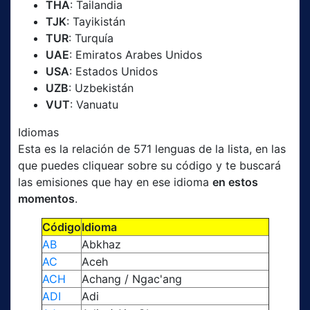
THA
: Tailandia
TJK
: Tayikistán
TUR
: Turquía
UAE
: Emiratos Arabes Unidos
USA
: Estados Unidos
UZB
: Uzbekistán
VUT
: Vanuatu
Idiomas
Esta es la relación de 571 lenguas de la lista, en las
que puedes cliquear sobre su código y te buscará
las emisiones que hay en ese idioma
en estos
momentos
.
Código
Idioma
AB
Abkhaz
AC
Aceh
ACH
Achang / Ngac'ang
ADI
Adi