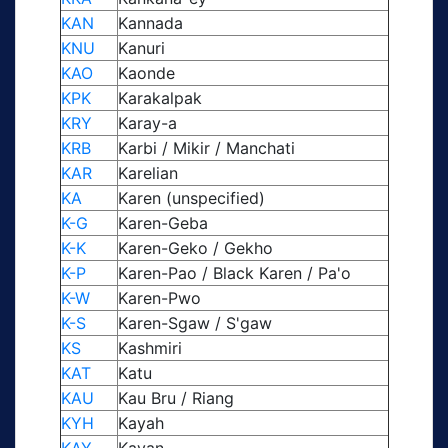
KAN
Kannada
KNU
Kanuri
KAO
Kaonde
KPK
Karakalpak
KRY
Karay-a
KRB
Karbi / Mikir / Manchati
KAR
Karelian
KA
Karen (unspecified)
K-G
Karen-Geba
K-K
Karen-Geko / Gekho
K-P
Karen-Pao / Black Karen / Pa'o
K-W
Karen-Pwo
K-S
Karen-Sgaw / S'gaw
KS
Kashmiri
KAT
Katu
KAU
Kau Bru / Riang
KYH
Kayah