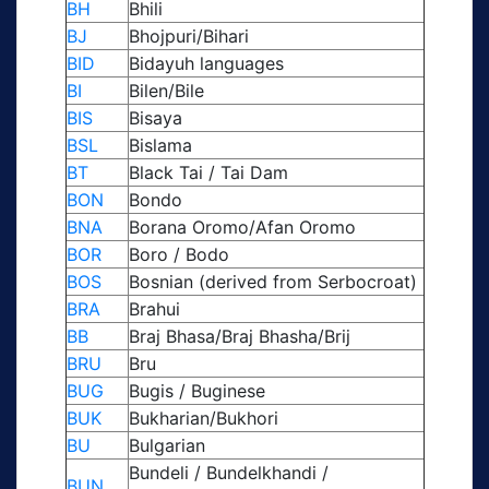
BH
Bhili
BJ
Bhojpuri/Bihari
BID
Bidayuh languages
BI
Bilen/Bile
BIS
Bisaya
BSL
Bislama
BT
Black Tai / Tai Dam
BON
Bondo
BNA
Borana Oromo/Afan Oromo
BOR
Boro / Bodo
BOS
Bosnian (derived from Serbocroat)
BRA
Brahui
BB
Braj Bhasa/Braj Bhasha/Brij
BRU
Bru
BUG
Bugis / Buginese
BUK
Bukharian/Bukhori
BU
Bulgarian
Bundeli / Bundelkhandi /
BUN