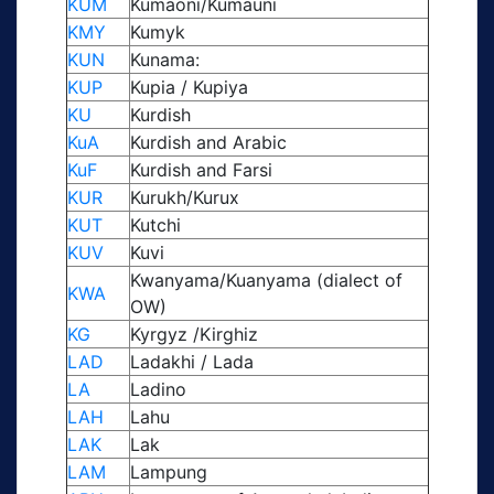
KUM
Kumaoni/Kumauni
KMY
Kumyk
KUN
Kunama:
KUP
Kupia / Kupiya
KU
Kurdish
KuA
Kurdish and Arabic
KuF
Kurdish and Farsi
KUR
Kurukh/Kurux
KUT
Kutchi
KUV
Kuvi
Kwanyama/Kuanyama (dialect of
KWA
OW)
KG
Kyrgyz /Kirghiz
LAD
Ladakhi / Lada
LA
Ladino
LAH
Lahu
LAK
Lak
LAM
Lampung