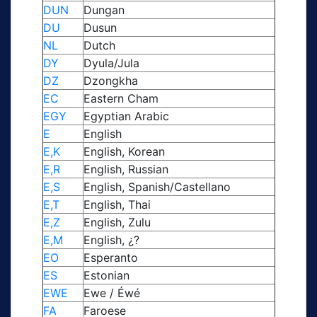
DUN
Dungan
DU
Dusun
NL
Dutch
DY
Dyula/Jula
DZ
Dzongkha
EC
Eastern Cham
EGY
Egyptian Arabic
E
English
E,K
English, Korean
E,R
English, Russian
E,S
English, Spanish/Castellano
E,T
English, Thai
E,Z
English, Zulu
E,M
English, ¿?
EO
Esperanto
ES
Estonian
EWE
Ewe / Éwé
FA
Faroese