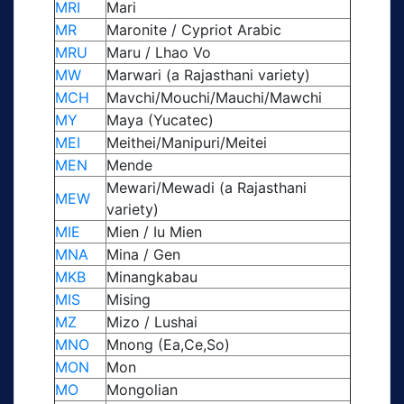
MRI
Mari
MR
Maronite / Cypriot Arabic
MRU
Maru / Lhao Vo
MW
Marwari (a Rajasthani variety)
MCH
Mavchi/Mouchi/Mauchi/Mawchi
MY
Maya (Yucatec)
MEI
Meithei/Manipuri/Meitei
MEN
Mende
Mewari/Mewadi (a Rajasthani
MEW
variety)
MIE
Mien / Iu Mien
MNA
Mina / Gen
MKB
Minangkabau
MIS
Mising
MZ
Mizo / Lushai
MNO
Mnong (Ea,Ce,So)
MON
Mon
MO
Mongolian