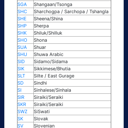
SGA
Shangaan/Tsonga
SHC
Sharchogpa / Sarchopa / Tshangla
SHE
Sheena/Shina
SHP
Sherpa
SHK
Shiluk/Shilluk
SHO
Shona
SUA
Shuar
SHU
Shuwa Arabic
SID
Sidamo/Sidama
SIK
Sikkimese/Bhutia
SLT
Silte / East Gurage
SD
Sindhi
SI
Sinhalese/Sinhala
SIR
Siraiki/Seraiki
SKR
Siraiki/Seraiki
SWZ
SiSwati
SK
Slovak
SV
Slovenian