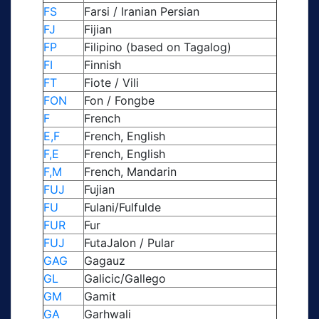
FS
Farsi / Iranian Persian
FJ
Fijian
FP
Filipino (based on Tagalog)
FI
Finnish
FT
Fiote / Vili
FON
Fon / Fongbe
F
French
E,F
French, English
F,E
French, English
F,M
French, Mandarin
FUJ
Fujian
FU
Fulani/Fulfulde
FUR
Fur
FUJ
FutaJalon / Pular
GAG
Gagauz
GL
Galicic/Gallego
GM
Gamit
GA
Garhwali