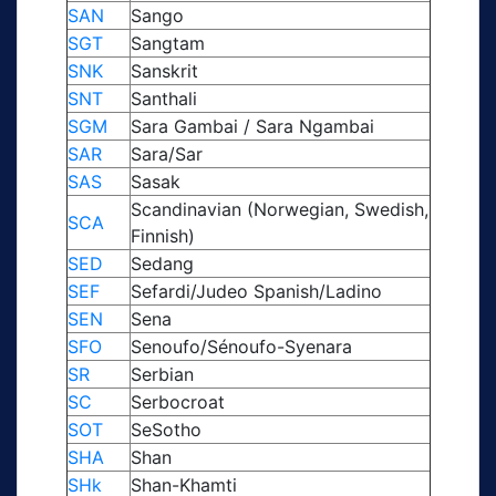
SAN
Sango
SGT
Sangtam
SNK
Sanskrit
SNT
Santhali
SGM
Sara Gambai / Sara Ngambai
SAR
Sara/Sar
SAS
Sasak
Scandinavian (Norwegian, Swedish,
SCA
Finnish)
SED
Sedang
SEF
Sefardi/Judeo Spanish/Ladino
SEN
Sena
SFO
Senoufo/Sénoufo-Syenara
SR
Serbian
SC
Serbocroat
SOT
SeSotho
SHA
Shan
SHk
Shan-Khamti