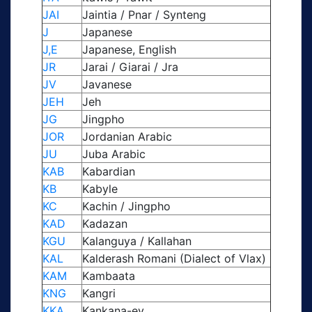
JAI
Jaintia / Pnar / Synteng
J
Japanese
J,E
Japanese, English
JR
Jarai / Giarai / Jra
JV
Javanese
JEH
Jeh
JG
Jingpho
JOR
Jordanian Arabic
JU
Juba Arabic
KAB
Kabardian
KB
Kabyle
KC
Kachin / Jingpho
KAD
Kadazan
KGU
Kalanguya / Kallahan
KAL
Kalderash Romani (Dialect of Vlax)
KAM
Kambaata
KNG
Kangri
KKA
Kankana-ey