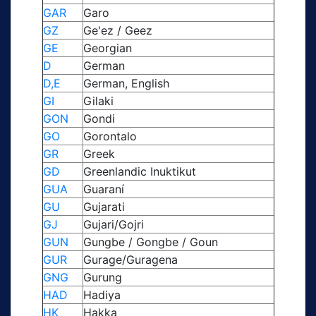
GAR
Garo
GZ
Ge'ez / Geez
GE
Georgian
D
German
D,E
German, English
GI
Gilaki
GON
Gondi
GO
Gorontalo
GR
Greek
GD
Greenlandic Inuktikut
GUA
Guaraní
GU
Gujarati
GJ
Gujari/Gojri
GUN
Gungbe / Gongbe / Goun
GUR
Gurage/Guragena
GNG
Gurung
HAD
Hadiya
HK
Hakka