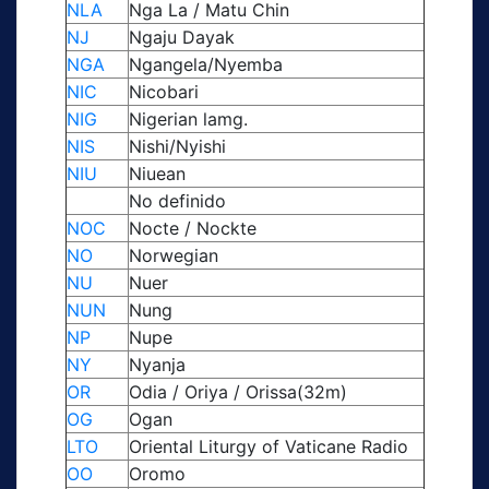
NLA
Nga La / Matu Chin
NJ
Ngaju Dayak
NGA
Ngangela/Nyemba
NIC
Nicobari
NIG
Nigerian lamg.
NIS
Nishi/Nyishi
NIU
Niuean
No definido
NOC
Nocte / Nockte
NO
Norwegian
NU
Nuer
NUN
Nung
NP
Nupe
NY
Nyanja
OR
Odia / Oriya / Orissa(32m)
OG
Ogan
LTO
Oriental Liturgy of Vaticane Radio
OO
Oromo