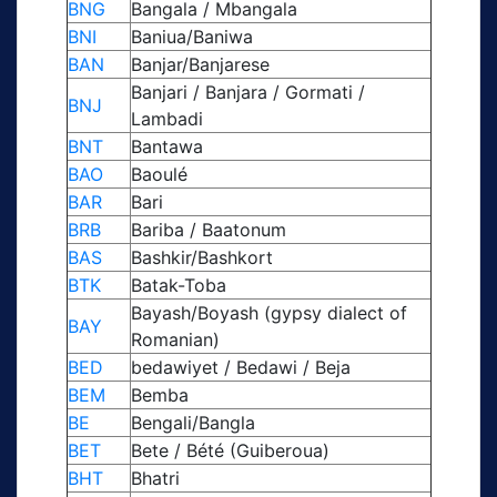
BNG
Bangala / Mbangala
BNI
Baniua/Baniwa
BAN
Banjar/Banjarese
Banjari / Banjara / Gormati /
BNJ
Lambadi
BNT
Bantawa
BAO
Baoulé
BAR
Bari
BRB
Bariba / Baatonum
BAS
Bashkir/Bashkort
BTK
Batak-Toba
Bayash/Boyash (gypsy dialect of
BAY
Romanian)
BED
bedawiyet / Bedawi / Beja
BEM
Bemba
BE
Bengali/Bangla
BET
Bete / Bété (Guiberoua)
BHT
Bhatri