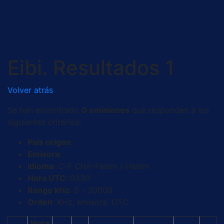
Saltar
al
contenido
Eibi. Resultados 1
Volver atrás
Se han encontrado
0 emisiones
que responden a los
siguientes criterios:
País origen
:
Emisora
:
Idioma
: C-F Chin-Falam / Halam
Hora UTC
: 0330
Rango kHz
: 0 - 30000
Orden
: KHz, emisora, UTC
Hora