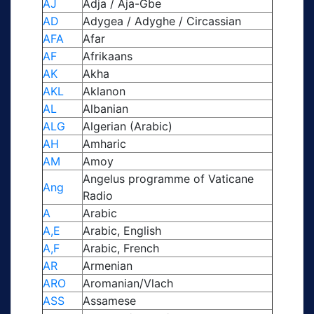
AJ
Adja / Aja-Gbe
AD
Adygea / Adyghe / Circassian
AFA
Afar
AF
Afrikaans
AK
Akha
AKL
Aklanon
AL
Albanian
ALG
Algerian (Arabic)
AH
Amharic
AM
Amoy
Angelus programme of Vaticane
Ang
Radio
A
Arabic
A,E
Arabic, English
A,F
Arabic, French
AR
Armenian
ARO
Aromanian/Vlach
ASS
Assamese