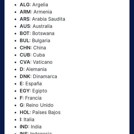
ALG
: Argelia
ARM
: Armenia
ARS
: Arabia Saudita
AUS
: Australia
BOT
: Botswana
BUL
: Bulgaria
CHN
: China
CUB
: Cuba
CVA
: Vaticano
D
: Alemania
DNK
: Dinamarca
E
: España
EGY
: Egipto
F
: Francia
G
: Reino Unido
HOL
: Países Bajos
I
: Italia
IND
: India
INS
: Indonesia