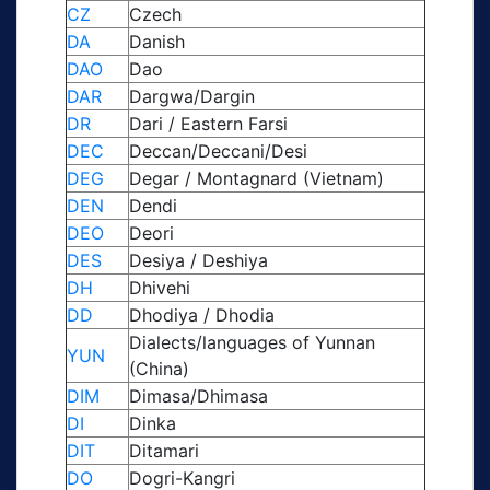
CZ
Czech
DA
Danish
DAO
Dao
DAR
Dargwa/Dargin
DR
Dari / Eastern Farsi
DEC
Deccan/Deccani/Desi
DEG
Degar / Montagnard (Vietnam)
DEN
Dendi
DEO
Deori
DES
Desiya / Deshiya
DH
Dhivehi
DD
Dhodiya / Dhodia
Dialects/languages of Yunnan
YUN
(China)
DIM
Dimasa/Dhimasa
DI
Dinka
DIT
Ditamari
DO
Dogri-Kangri