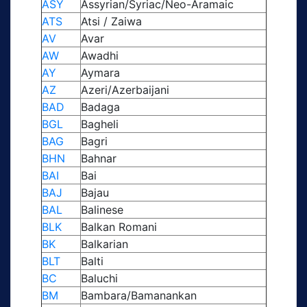
ASY
Assyrian/Syriac/Neo-Aramaic
ATS
Atsi / Zaiwa
AV
Avar
AW
Awadhi
AY
Aymara
AZ
Azeri/Azerbaijani
BAD
Badaga
BGL
Bagheli
BAG
Bagri
BHN
Bahnar
BAI
Bai
BAJ
Bajau
BAL
Balinese
BLK
Balkan Romani
BK
Balkarian
BLT
Balti
BC
Baluchi
BM
Bambara/Bamanankan