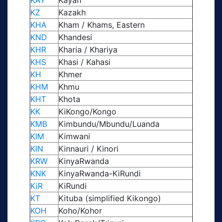
KAY
Kayan
KZ
Kazakh
KHA
Kham / Khams, Eastern
KND
Khandesi
KHR
Kharia / Khariya
KHS
Khasi / Kahasi
KH
Khmer
KHM
Khmu
KHT
Khota
KK
KiKongo/Kongo
KMB
Kimbundu/Mbundu/Luanda
KIM
Kimwani
KIN
Kinnauri / Kinori
KRW
KinyaRwanda
KNK
KinyaRwanda-KiRundi
KiR
KiRundi
KT
Kituba (simplified Kikongo)
KOH
Koho/Kohor