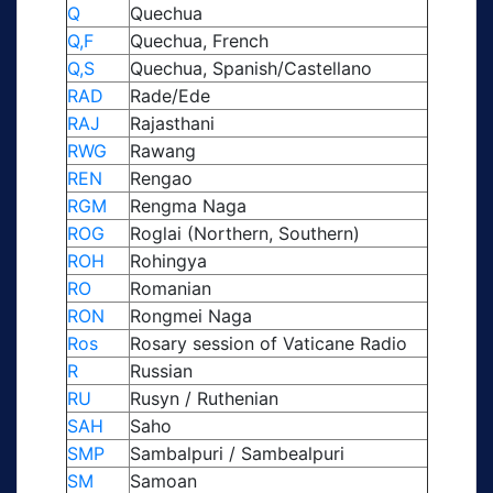
Q
Quechua
Q,F
Quechua, French
Q,S
Quechua, Spanish/Castellano
RAD
Rade/Ede
RAJ
Rajasthani
RWG
Rawang
REN
Rengao
RGM
Rengma Naga
ROG
Roglai (Northern, Southern)
ROH
Rohingya
RO
Romanian
RON
Rongmei Naga
Ros
Rosary session of Vaticane Radio
R
Russian
RU
Rusyn / Ruthenian
SAH
Saho
SMP
Sambalpuri / Sambealpuri
SM
Samoan