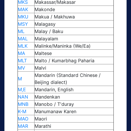
MKS
Makassar/Makasar
MAK
Makonde
MKU
Makua / Makhuwa
MSY
Malagasy
ML
Malay / Baku
MAL
Malayalam
MLK
Malinke/Maninka (We/Ea)
MA
Maltese
MLT
Malto / Kumarbhag Paharia
MV
Malvi
Mandarin (Standard Chinese /
M
Beijing dialect)
M,E
Mandarin, English
NAN
Mandenkan
MNB
Manobo / T'duray
K-M
Manumanaw Karen
MAO
Maori
MAR
Marathi