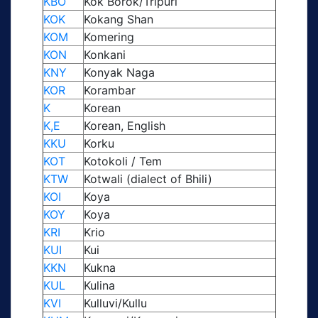
KBO
Kok Borok/Tripuri
KOK
Kokang Shan
KOM
Komering
KON
Konkani
KNY
Konyak Naga
KOR
Korambar
K
Korean
K,E
Korean, English
KKU
Korku
KOT
Kotokoli / Tem
KTW
Kotwali (dialect of Bhili)
KOI
Koya
KOY
Koya
KRI
Krio
KUI
Kui
KKN
Kukna
KUL
Kulina
KVI
Kulluvi/Kullu