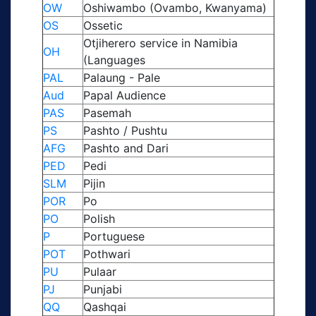
OW
Oshiwambo (Ovambo, Kwanyama)
OS
Ossetic
Otjiherero service in Namibia
OH
(Languages
PAL
Palaung - Pale
Aud
Papal Audience
PAS
Pasemah
PS
Pashto / Pushtu
AFG
Pashto and Dari
PED
Pedi
SLM
Pijin
POR
Po
PO
Polish
P
Portuguese
POT
Pothwari
PU
Pulaar
PJ
Punjabi
QQ
Qashqai