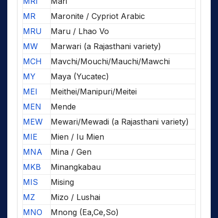
MRI
Mari
MR
Maronite / Cypriot Arabic
MRU
Maru / Lhao Vo
MW
Marwari (a Rajasthani variety)
MCH
Mavchi/Mouchi/Mauchi/Mawchi
MY
Maya (Yucatec)
MEI
Meithei/Manipuri/Meitei
MEN
Mende
MEW
Mewari/Mewadi (a Rajasthani variety)
MIE
Mien / Iu Mien
MNA
Mina / Gen
MKB
Minangkabau
MIS
Mising
MZ
Mizo / Lushai
MNO
Mnong (Ea,Ce,So)