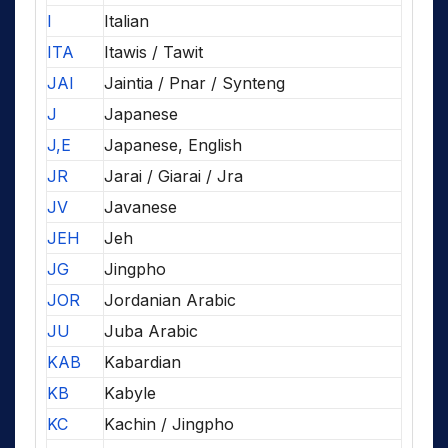
I
Italian
ITA
Itawis / Tawit
JAI
Jaintia / Pnar / Synteng
J
Japanese
J,E
Japanese, English
JR
Jarai / Giarai / Jra
JV
Javanese
JEH
Jeh
JG
Jingpho
JOR
Jordanian Arabic
JU
Juba Arabic
KAB
Kabardian
KB
Kabyle
KC
Kachin / Jingpho