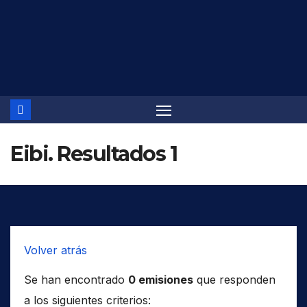
Saltar
al
contenido
Eibi. Resultados 1
Volver atrás
Se han encontrado
0 emisiones
que responden
a los siguientes criterios: