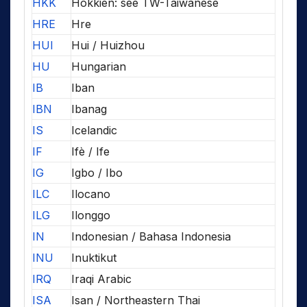
HKK
Hokkien: see TW-Taiwanese
HRE
Hre
HUI
Hui / Huizhou
HU
Hungarian
IB
Iban
IBN
Ibanag
IS
Icelandic
IF
Ifè / Ife
IG
Igbo / Ibo
ILC
Ilocano
ILG
Ilonggo
IN
Indonesian / Bahasa Indonesia
INU
Inuktikut
IRQ
Iraqi Arabic
ISA
Isan / Northeastern Thai