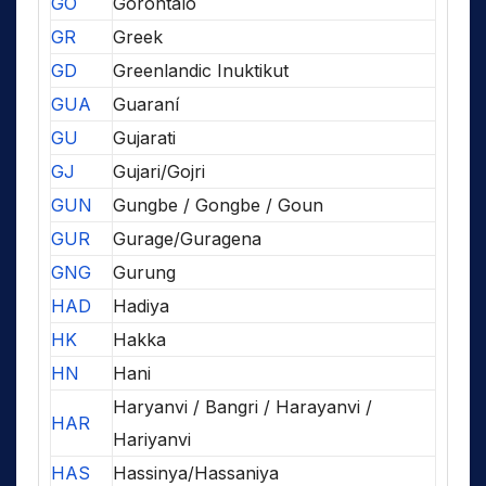
GO
Gorontalo
GR
Greek
GD
Greenlandic Inuktikut
GUA
Guaraní
GU
Gujarati
GJ
Gujari/Gojri
GUN
Gungbe / Gongbe / Goun
GUR
Gurage/Guragena
GNG
Gurung
HAD
Hadiya
HK
Hakka
HN
Hani
Haryanvi / Bangri / Harayanvi /
HAR
Hariyanvi
HAS
Hassinya/Hassaniya