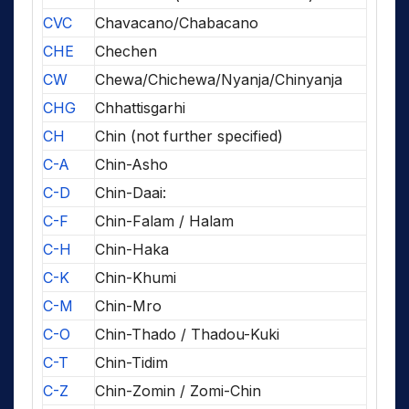
CVC
Chavacano/Chabacano
CHE
Chechen
CW
Chewa/Chichewa/Nyanja/Chinyanja
CHG
Chhattisgarhi
CH
Chin (not further specified)
C-A
Chin-Asho
C-D
Chin-Daai:
C-F
Chin-Falam / Halam
C-H
Chin-Haka
C-K
Chin-Khumi
C-M
Chin-Mro
C-O
Chin-Thado / Thadou-Kuki
C-T
Chin-Tidim
C-Z
Chin-Zomin / Zomi-Chin