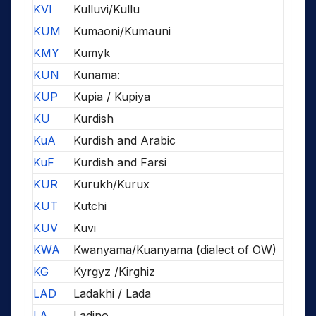
KVI
Kulluvi/Kullu
KUM
Kumaoni/Kumauni
KMY
Kumyk
KUN
Kunama:
KUP
Kupia / Kupiya
KU
Kurdish
KuA
Kurdish and Arabic
KuF
Kurdish and Farsi
KUR
Kurukh/Kurux
KUT
Kutchi
KUV
Kuvi
KWA
Kwanyama/Kuanyama (dialect of OW)
KG
Kyrgyz /Kirghiz
LAD
Ladakhi / Lada
LA
Ladino