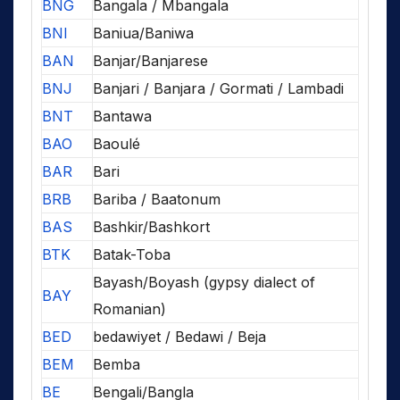
BNG
Bangala / Mbangala
BNI
Baniua/Baniwa
BAN
Banjar/Banjarese
BNJ
Banjari / Banjara / Gormati / Lambadi
BNT
Bantawa
BAO
Baoulé
BAR
Bari
BRB
Bariba / Baatonum
BAS
Bashkir/Bashkort
BTK
Batak-Toba
Bayash/Boyash (gypsy dialect of
BAY
Romanian)
BED
bedawiyet / Bedawi / Beja
BEM
Bemba
BE
Bengali/Bangla