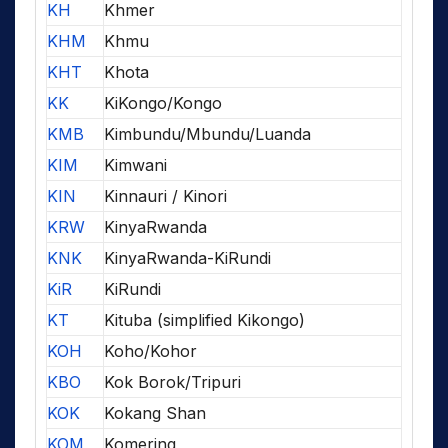
KH
Khmer
KHM
Khmu
KHT
Khota
KK
KiKongo/Kongo
KMB
Kimbundu/Mbundu/Luanda
KIM
Kimwani
KIN
Kinnauri / Kinori
KRW
KinyaRwanda
KNK
KinyaRwanda-KiRundi
KiR
KiRundi
KT
Kituba (simplified Kikongo)
KOH
Koho/Kohor
KBO
Kok Borok/Tripuri
KOK
Kokang Shan
KOM
Komering