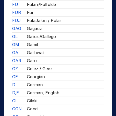
FU
Fulani/Fulfulde
FUR
Fur
FUJ
FutaJalon / Pular
GAG
Gagauz
GL
Galicic/Gallego
GM
Gamit
GA
Garhwali
GAR
Garo
GZ
Ge'ez / Geez
GE
Georgian
D
German
D,E
German, English
GI
Gilaki
GON
Gondi