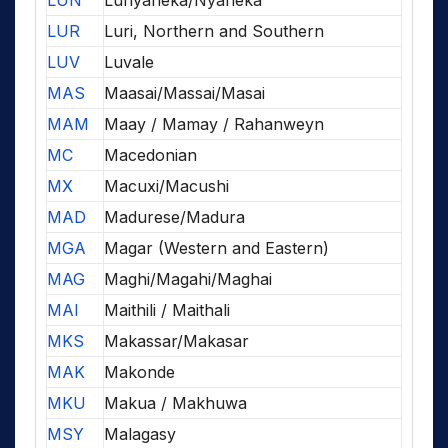
LUN
Lunyaneka/Nyaneka
LUR
Luri, Northern and Southern
LUV
Luvale
MAS
Maasai/Massai/Masai
MAM
Maay / Mamay / Rahanweyn
MC
Macedonian
MX
Macuxi/Macushi
MAD
Madurese/Madura
MGA
Magar (Western and Eastern)
MAG
Maghi/Magahi/Maghai
MAI
Maithili / Maithali
MKS
Makassar/Makasar
MAK
Makonde
MKU
Makua / Makhuwa
MSY
Malagasy