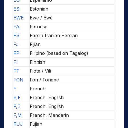
EO
Esperanto
ES
Estonian
EWE
Ewe / Éwé
FA
Faroese
FS
Farsi / Iranian Persian
FJ
Fijian
FP
Filipino (based on Tagalog)
FI
Finnish
FT
Fiote / Vili
FON
Fon / Fongbe
F
French
E,F
French, English
F,E
French, English
F,M
French, Mandarin
FUJ
Fujian