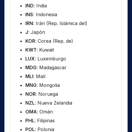
IND
: India
INS
: Indonesia
IRN
: Irán (Rep. Islámica del)
J
: Japón
KOR
: Corea (Rep. de)
KWT
: Kuwait
LUX
: Luxemburgo
MDG
: Madagascar
MLI
: Malí
MNG
: Mongolia
NOR
: Noruega
NZL
: Nueva Zelandia
OMA
: Omán
PHL
: Filipinas
POL
: Polonia