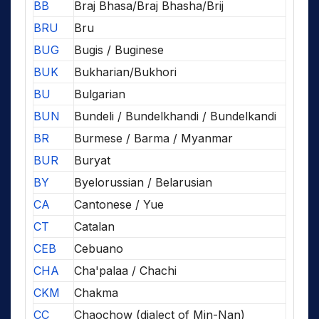
BB
Braj Bhasa/Braj Bhasha/Brij
BRU
Bru
BUG
Bugis / Buginese
BUK
Bukharian/Bukhori
BU
Bulgarian
BUN
Bundeli / Bundelkhandi / Bundelkandi
BR
Burmese / Barma / Myanmar
BUR
Buryat
BY
Byelorussian / Belarusian
CA
Cantonese / Yue
CT
Catalan
CEB
Cebuano
CHA
Cha'palaa / Chachi
CKM
Chakma
CC
Chaochow (dialect of Min-Nan)