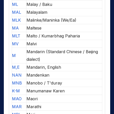
ML
Malay / Baku
MAL
Malayalam
MLK
Malinke/Maninka (We/Ea)
MA
Maltese
MLT
Malto / Kumarbhag Paharia
MV
Malvi
Mandarin (Standard Chinese / Beijing
M
dialect)
M,E
Mandarin, English
NAN
Mandenkan
MNB
Manobo / T'duray
K-M
Manumanaw Karen
MAO
Maori
MAR
Marathi