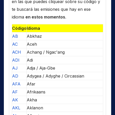
en las que puedes cliquear sobre su código y
te buscará las emisiones que hay en ese
idioma
en estos momentos
.
Código
Idioma
AB
Abkhaz
AC
Aceh
ACH
Achang / Ngac'ang
ADI
Adi
AJ
Adja / Aja-Gbe
AD
Adygea / Adyghe / Circassian
AFA
Afar
AF
Afrikaans
AK
Akha
AKL
Aklanon