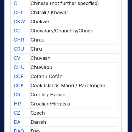
C
Chinese (not further specified)
CHI
Chitrali / Khowar
CKW
Chokwe
CD
Chowdary/Chaudhry/Chodri
CHR
Chrau
CRU
Chru
CV
Chuvash
CHU
Chuwabu
COF
Cofan / Cofán
COK
Cook Islands Maori / Rarotongan
CR
Creole / Haitian
HR
Croatian/Hrvatski
CZ
Czech
DA
Danish
DAO
Dao