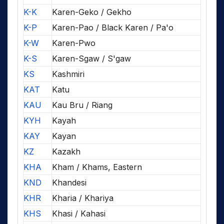
K-K
Karen-Geko / Gekho
K-P
Karen-Pao / Black Karen / Pa'o
K-W
Karen-Pwo
K-S
Karen-Sgaw / S'gaw
KS
Kashmiri
KAT
Katu
KAU
Kau Bru / Riang
KYH
Kayah
KAY
Kayan
KZ
Kazakh
KHA
Kham / Khams, Eastern
KND
Khandesi
KHR
Kharia / Khariya
KHS
Khasi / Kahasi