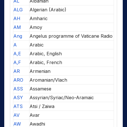
AL
Albanian
ALG
Algerian (Arabic)
AH
Amharic
AM
Amoy
Ang
Angelus programme of Vaticane Radio
A
Arabic
A,E
Arabic, English
A,F
Arabic, French
AR
Armenian
ARO
Aromanian/Vlach
ASS
Assamese
ASY
Assyrian/Syriac/Neo-Aramaic
ATS
Atsi / Zaiwa
AV
Avar
AW
Awadhi