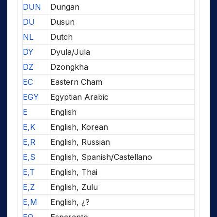
DUN
Dungan
DU
Dusun
NL
Dutch
DY
Dyula/Jula
DZ
Dzongkha
EC
Eastern Cham
EGY
Egyptian Arabic
E
English
E,K
English, Korean
E,R
English, Russian
E,S
English, Spanish/Castellano
E,T
English, Thai
E,Z
English, Zulu
E,M
English, ¿?