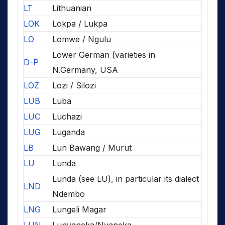
LT
Lithuanian
LOK
Lokpa / Lukpa
LO
Lomwe / Ngulu
Lower German (varieties in
D-P
N.Germany, USA
LOZ
Lozi / Silozi
LUB
Luba
LUC
Luchazi
LUG
Luganda
LB
Lun Bawang / Murut
LU
Lunda
Lunda (see LU), in particular its dialect
LND
Ndembo
LNG
Lungeli Magar