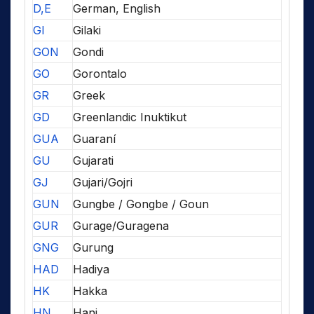
D,E
German, English
GI
Gilaki
GON
Gondi
GO
Gorontalo
GR
Greek
GD
Greenlandic Inuktikut
GUA
Guaraní
GU
Gujarati
GJ
Gujari/Gojri
GUN
Gungbe / Gongbe / Goun
GUR
Gurage/Guragena
GNG
Gurung
HAD
Hadiya
HK
Hakka
HN
Hani