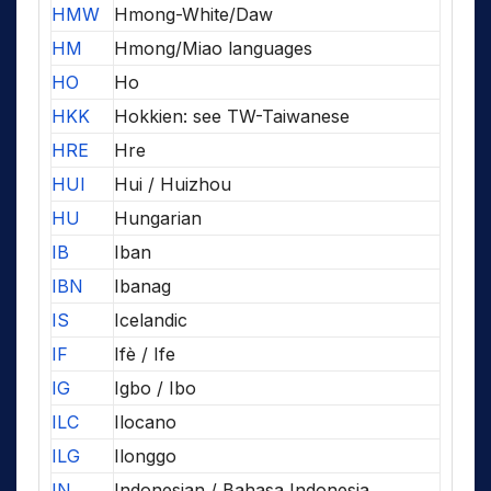
HMW
Hmong-White/Daw
HM
Hmong/Miao languages
HO
Ho
HKK
Hokkien: see TW-Taiwanese
HRE
Hre
HUI
Hui / Huizhou
HU
Hungarian
IB
Iban
IBN
Ibanag
IS
Icelandic
IF
Ifè / Ife
IG
Igbo / Ibo
ILC
Ilocano
ILG
Ilonggo
IN
Indonesian / Bahasa Indonesia