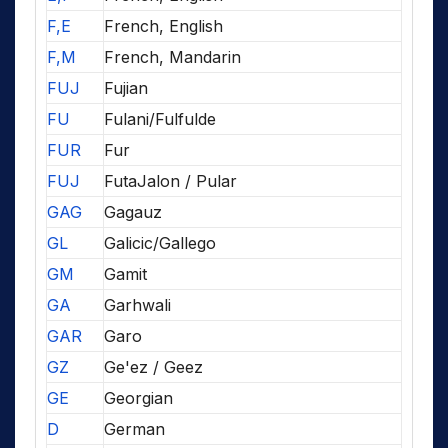
F,E
French, English
F,M
French, Mandarin
FUJ
Fujian
FU
Fulani/Fulfulde
FUR
Fur
FUJ
FutaJalon / Pular
GAG
Gagauz
GL
Galicic/Gallego
GM
Gamit
GA
Garhwali
GAR
Garo
GZ
Ge'ez / Geez
GE
Georgian
D
German