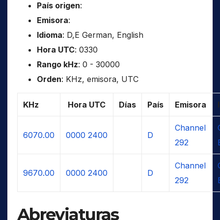
País origen
:
Emisora
:
Idioma
: D,E German, English
Hora UTC
: 0330
Rango kHz
: 0 - 30000
Orden
: KHz, emisora, UTC
KHz
Hora UTC
Días
País
Emisora
Channel
6070.00
0000
2400
D
292
Channel
9670.00
0000
2400
D
292
Abreviaturas