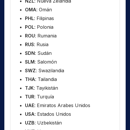
NZL
: Nueva Zelandia
OMA
: Omán
PHL
: Filipinas
POL
: Polonia
ROU
: Rumania
RUS
: Rusia
SDN
: Sudán
SLM
: Salomón
SWZ
: Swazilandia
THA
: Tailandia
TJK
: Tayikistán
TUR
: Turquía
UAE
: Emiratos Arabes Unidos
USA
: Estados Unidos
UZB
: Uzbekistán