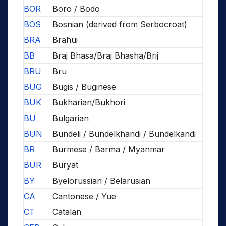
BOR
Boro / Bodo
BOS
Bosnian (derived from Serbocroat)
BRA
Brahui
BB
Braj Bhasa/Braj Bhasha/Brij
BRU
Bru
BUG
Bugis / Buginese
BUK
Bukharian/Bukhori
BU
Bulgarian
BUN
Bundeli / Bundelkhandi / Bundelkandi
BR
Burmese / Barma / Myanmar
BUR
Buryat
BY
Byelorussian / Belarusian
CA
Cantonese / Yue
CT
Catalan