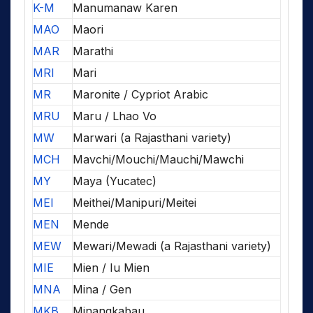
K-M
Manumanaw Karen
MAO
Maori
MAR
Marathi
MRI
Mari
MR
Maronite / Cypriot Arabic
MRU
Maru / Lhao Vo
MW
Marwari (a Rajasthani variety)
MCH
Mavchi/Mouchi/Mauchi/Mawchi
MY
Maya (Yucatec)
MEI
Meithei/Manipuri/Meitei
MEN
Mende
MEW
Mewari/Mewadi (a Rajasthani variety)
MIE
Mien / Iu Mien
MNA
Mina / Gen
MKB
Minangkabau