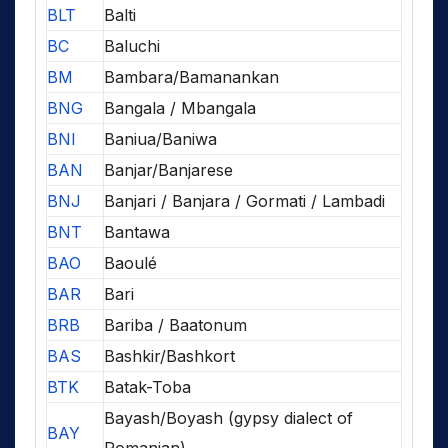
BLT
Balti
BC
Baluchi
BM
Bambara/Bamanankan
BNG
Bangala / Mbangala
BNI
Baniua/Baniwa
BAN
Banjar/Banjarese
BNJ
Banjari / Banjara / Gormati / Lambadi
BNT
Bantawa
BAO
Baoulé
BAR
Bari
BRB
Bariba / Baatonum
BAS
Bashkir/Bashkort
BTK
Batak-Toba
Bayash/Boyash (gypsy dialect of
BAY
Romanian)