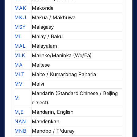
MAK
Makonde
MKU
Makua / Makhuwa
MSY
Malagasy
ML
Malay / Baku
MAL
Malayalam
MLK
Malinke/Maninka (We/Ea)
MA
Maltese
MLT
Malto / Kumarbhag Paharia
MV
Malvi
Mandarin (Standard Chinese / Beijing
M
dialect)
M,E
Mandarin, English
NAN
Mandenkan
MNB
Manobo / T'duray