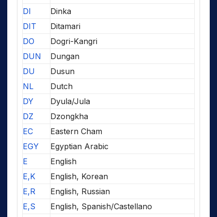
DI
Dinka
DIT
Ditamari
DO
Dogri-Kangri
DUN
Dungan
DU
Dusun
NL
Dutch
DY
Dyula/Jula
DZ
Dzongkha
EC
Eastern Cham
EGY
Egyptian Arabic
E
English
E,K
English, Korean
E,R
English, Russian
E,S
English, Spanish/Castellano