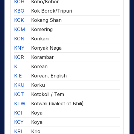
KOH
Koho/Kohor
KBO
Kok Borok/Tripuri
KOK
Kokang Shan
KOM
Komering
KON
Konkani
KNY
Konyak Naga
KOR
Korambar
K
Korean
K,E
Korean, English
KKU
Korku
KOT
Kotokoli / Tem
KTW
Kotwali (dialect of Bhili)
KOI
Koya
KOY
Koya
KRI
Krio