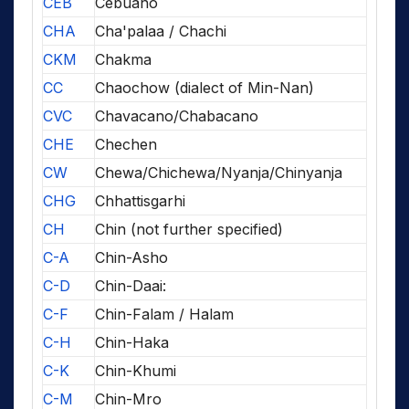
CEB
Cebuano
CHA
Cha'palaa / Chachi
CKM
Chakma
CC
Chaochow (dialect of Min-Nan)
CVC
Chavacano/Chabacano
CHE
Chechen
CW
Chewa/Chichewa/Nyanja/Chinyanja
CHG
Chhattisgarhi
CH
Chin (not further specified)
C-A
Chin-Asho
C-D
Chin-Daai:
C-F
Chin-Falam / Halam
C-H
Chin-Haka
C-K
Chin-Khumi
C-M
Chin-Mro