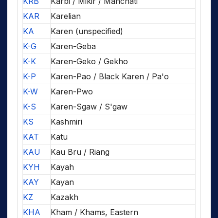
KRB
Karbi / Mikir / Manchati
KAR
Karelian
KA
Karen (unspecified)
K-G
Karen-Geba
K-K
Karen-Geko / Gekho
K-P
Karen-Pao / Black Karen / Pa'o
K-W
Karen-Pwo
K-S
Karen-Sgaw / S'gaw
KS
Kashmiri
KAT
Katu
KAU
Kau Bru / Riang
KYH
Kayah
KAY
Kayan
KZ
Kazakh
KHA
Kham / Khams, Eastern