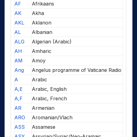
AF
Afrikaans
AK
Akha
AKL
Aklanon
AL
Albanian
ALG
Algerian (Arabic)
AH
Amharic
AM
Amoy
Ang
Angelus programme of Vaticane Radio
A
Arabic
A,E
Arabic, English
A,F
Arabic, French
AR
Armenian
ARO
Aromanian/Vlach
ASS
Assamese
ASY
Assyrian/Syriac/Neo-Aramaic