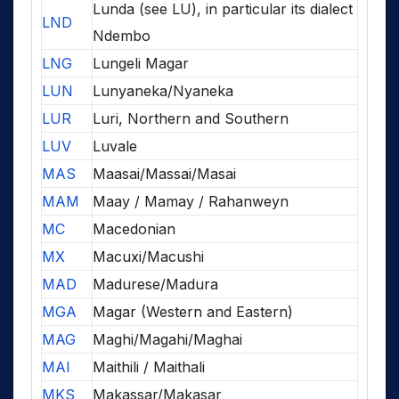
Lunda (see LU), in particular its dialect
LND
Ndembo
LNG
Lungeli Magar
LUN
Lunyaneka/Nyaneka
LUR
Luri, Northern and Southern
LUV
Luvale
MAS
Maasai/Massai/Masai
MAM
Maay / Mamay / Rahanweyn
MC
Macedonian
MX
Macuxi/Macushi
MAD
Madurese/Madura
MGA
Magar (Western and Eastern)
MAG
Maghi/Magahi/Maghai
MAI
Maithili / Maithali
MKS
Makassar/Makasar