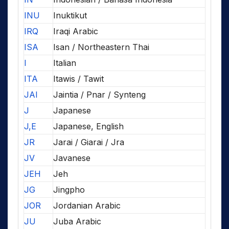
INU
Inuktikut
IRQ
Iraqi Arabic
ISA
Isan / Northeastern Thai
I
Italian
ITA
Itawis / Tawit
JAI
Jaintia / Pnar / Synteng
J
Japanese
J,E
Japanese, English
JR
Jarai / Giarai / Jra
JV
Javanese
JEH
Jeh
JG
Jingpho
JOR
Jordanian Arabic
JU
Juba Arabic