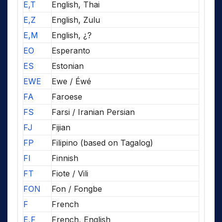
E,T
English, Thai
E,Z
English, Zulu
E,M
English, ¿?
EO
Esperanto
ES
Estonian
EWE
Ewe / Éwé
FA
Faroese
FS
Farsi / Iranian Persian
FJ
Fijian
FP
Filipino (based on Tagalog)
FI
Finnish
FT
Fiote / Vili
FON
Fon / Fongbe
F
French
E,F
French, English