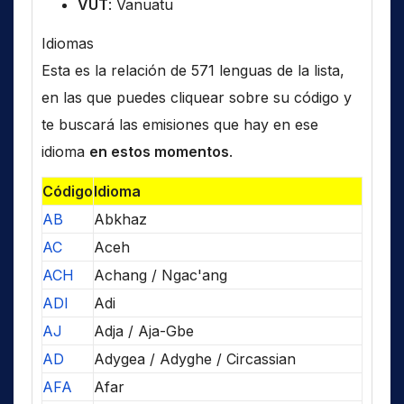
VUT
: Vanuatu
Idiomas
Esta es la relación de 571 lenguas de la lista,
en las que puedes cliquear sobre su código y
te buscará las emisiones que hay en ese
idioma
en estos momentos
.
Código
Idioma
AB
Abkhaz
AC
Aceh
ACH
Achang / Ngac'ang
ADI
Adi
AJ
Adja / Aja-Gbe
AD
Adygea / Adyghe / Circassian
AFA
Afar