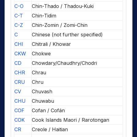
C-O
Chin-Thado / Thadou-Kuki
C-T
Chin-Tidim
C-Z
Chin-Zomin / Zomi-Chin
C
Chinese (not further specified)
CHI
Chitrali / Khowar
CKW
Chokwe
CD
Chowdary/Chaudhry/Chodri
CHR
Chrau
CRU
Chru
CV
Chuvash
CHU
Chuwabu
COF
Cofan / Cofán
COK
Cook Islands Maori / Rarotongan
CR
Creole / Haitian