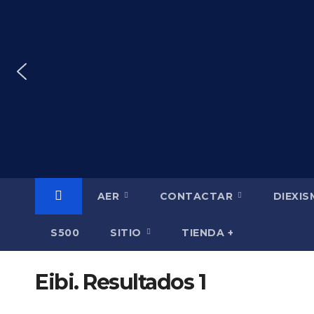
Saltar
al
contenido
AER
CONTACTAR
DIEXI
S500
SITIO
TIENDA +
Eibi. Resultados 1