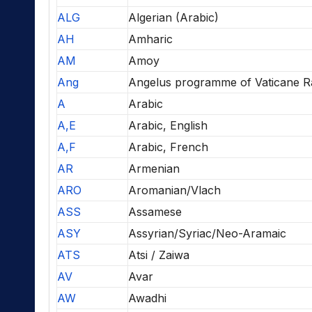
ALG
Algerian (Arabic)
AH
Amharic
AM
Amoy
Ang
Angelus programme of Vaticane R
A
Arabic
A,E
Arabic, English
A,F
Arabic, French
AR
Armenian
ARO
Aromanian/Vlach
ASS
Assamese
ASY
Assyrian/Syriac/Neo-Aramaic
ATS
Atsi / Zaiwa
AV
Avar
AW
Awadhi