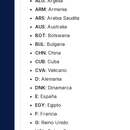
ALG
: Argelia
ARM
: Armenia
ARS
: Arabia Saudita
AUS
: Australia
BOT
: Botswana
BUL
: Bulgaria
CHN
: China
CUB
: Cuba
CVA
: Vaticano
D
: Alemania
DNK
: Dinamarca
E
: España
EGY
: Egipto
F
: Francia
G
: Reino Unido