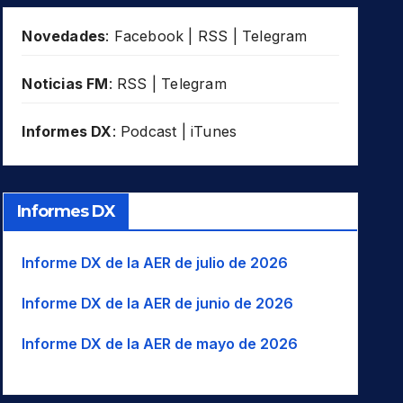
Novedades
:
Facebook
|
RSS
|
Telegram
Noticias FM
:
RSS
|
Telegram
Informes DX
:
Podcast
|
iTunes
Informes DX
Informe DX de la AER de julio de 2026
Informe DX de la AER de junio de 2026
Informe DX de la AER de mayo de 2026