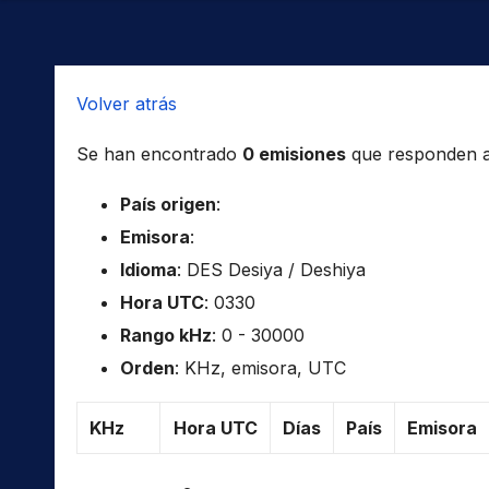
Volver atrás
Se han encontrado
0 emisiones
que responden a l
País origen
:
Emisora
:
Idioma
: DES Desiya / Deshiya
Hora UTC
: 0330
Rango kHz
: 0 - 30000
Orden
: KHz, emisora, UTC
KHz
Hora UTC
Días
País
Emisora