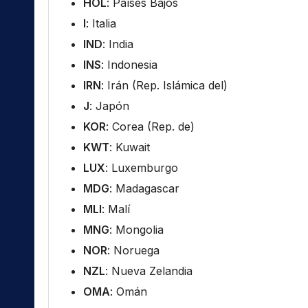
HOL
: Países Bajos
I
: Italia
IND
: India
INS
: Indonesia
IRN
: Irán (Rep. Islámica del)
J
: Japón
KOR
: Corea (Rep. de)
KWT
: Kuwait
LUX
: Luxemburgo
MDG
: Madagascar
MLI
: Malí
MNG
: Mongolia
NOR
: Noruega
NZL
: Nueva Zelandia
OMA
: Omán