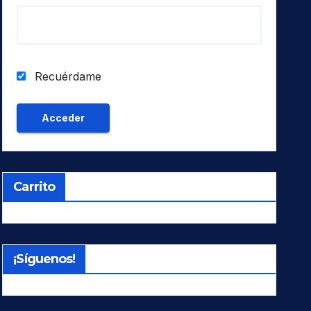
Recuérdame
Carrito
¡Síguenos!