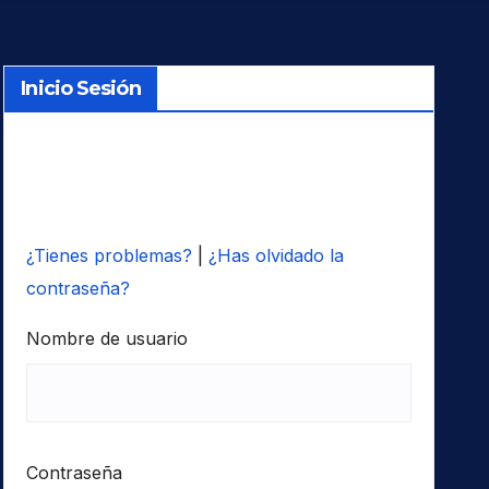
Inicio Sesión
¿Tienes problemas?
|
¿Has olvidado la
contraseña?
Nombre de usuario
Contraseña