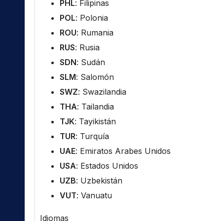
PHL
: Filipinas
POL
: Polonia
ROU
: Rumania
RUS
: Rusia
SDN
: Sudán
SLM
: Salomón
SWZ
: Swazilandia
THA
: Tailandia
TJK
: Tayikistán
TUR
: Turquía
UAE
: Emiratos Arabes Unidos
USA
: Estados Unidos
UZB
: Uzbekistán
VUT
: Vanuatu
Idiomas