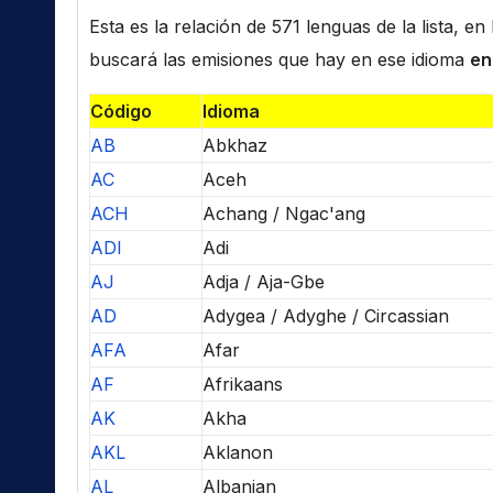
Esta es la relación de 571 lenguas de la lista, e
buscará las emisiones que hay en ese idioma
en
Código
Idioma
AB
Abkhaz
AC
Aceh
ACH
Achang / Ngac'ang
ADI
Adi
AJ
Adja / Aja-Gbe
AD
Adygea / Adyghe / Circassian
AFA
Afar
AF
Afrikaans
AK
Akha
AKL
Aklanon
AL
Albanian